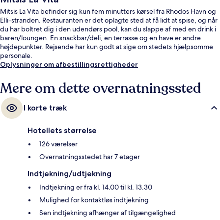
Mitsis La Vita befinder sig kun fem minutters kørsel fra Rhodos Havn og
Elli-stranden. Restauranten er det oplagte sted at få lidt at spise, og når
du har boltret dig i den udendørs pool, kan du slappe af med en drink i
baren/loungen. En snackbar/deli, en terrasse og en have er andre
højdepunkter. Rejsende har kun godt at sige om stedets hjælpsomme
personale.
Oplysninger om afbestillingsrettigheder
Mere om dette overnatningssted
I korte træk
Hotellets størrelse
126 værelser
Overnatningsstedet har 7 etager
Indtjekning/udtjekning
Indtjekning er fra kl. 14.00 til kl. 13.30
Mulighed for kontaktløs indtjekning
Sen indtjekning afhænger af tilgængelighed