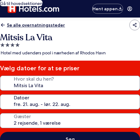
Gå til hovedsektionen
Hent appen
Se alle overnatningssteder
Mitsis La Vita
4.0-
stjernet
Hotel med udendørs pool i nærheden af Rhodos Havn
overnatningssted
Vælg datoer for at se priser
Hvor skal du hen?
Datoer
Gæster
Søg