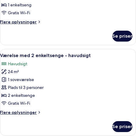
-
1 enkeltseng
delvis
Gratis Wi-Fi
havudsigt
Flere
Flere oplysninger
oplysninger
om
Se priser
Enkeltværelse
-
delvis
Indlæs
Et hotelværelse med en seng, et dekorat
9
havudsigt
Værelse med 2 enkeltsenge - havudsigt
alle
Havudsigt
billeder
24 m²
af
Værelse
1 soveværelse
med
Plads til 3 personer
2
2 enkeltsenge
enkeltsenge
Gratis Wi-Fi
-
Flere
Flere oplysninger
havudsigt
oplysninger
om
Se priser
Værelse
med