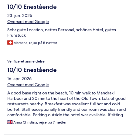
10/10 Enestående
23. jun. 2025
Oversæt med Google
Sehr gute Location, nettes Personal, schönes Hotel, gutes
Frühstück
Marzena, rejse på 5 nætter
Verificeret anmeldelse
10/10 Enestående
16. apr. 2026
Oversæt med Google
A good base right on the beach, 10 min walk to Mandraki
Harbour and 20 min to the heart of the Old Town. Lots of good
restaurants nearby. Breakfast was excellent full hot and cold
buffet. Staff exceptionally friendly and our room was clean and
comfortable. Parking outside the hotel was available. If sitting
by the pool all day is your thing the pool is very small but the
Anna Christina, rejse på 7 nætter
hotel is on the beach. Sunsets were fabulous.