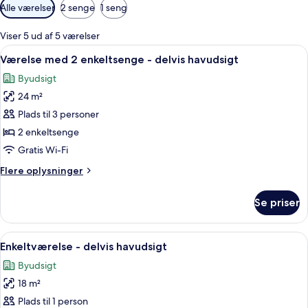
Tilgængelige
Alle værelser
2 senge
1 seng
filtre
for
Viser 5 ud af 5 værelser
værelser
Indlæs
Et hotelværelse med en seng, to senge
5
Værelse med 2 enkeltsenge - delvis havudsigt
alle
Byudsigt
billeder
24 m²
af
Værelse
Plads til 3 personer
med
2 enkeltsenge
2
Gratis Wi-Fi
enkeltsenge
Flere
Flere oplysninger
-
oplysninger
delvis
om
Se priser
Værelse
havudsigt
med
2
Indlæs
Et hotelværelse med seng, skrivebord m
7
enkeltsenge
Enkeltværelse - delvis havudsigt
alle
-
Byudsigt
delvis
billeder
havudsigt
18 m²
af
Enkeltværelse
Plads til 1 person