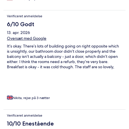
Verificeret anmeldelse
6/10 Godt
13. apr. 2026
Oversæt med Google
It’s okay. There’s lots of building going on right opposite which
is unsightly, our bathroom door didn’t close properly and the
balcony isn’t actually a balcony - just a door, which didn’t open
either. I think the rooms need a refurb, they’re very bare.
Breakfast is okay - it was cold though. The staff are so lovely,
location is good but note this is on the windy side of the island.
Nikita, rejse på 3 nætter
Verificeret anmeldelse
10/10 Enestående