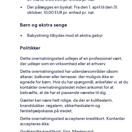
Der pålægges en byskat: Fra den 1. april til den 31.
oktober, 10.00 EUR pr. enhed pr. nat.
Børn og ekstra senge
Babysitning tilbydes mod et ekstra gebyr
Politikker
Dette overnatningssted udlejes af en professionel vært,
der udlejer som en virksomhed eller et erhverv.
Dette overnatningssted har udendørsområder såsom
altaner, balkoner eller terrasser, der muligvis ikke er
egnede for børn. Hvis du har spørgsmål, anbefaler vi, at du
kontakter overnatningsstedet inden ankomst for at
bekræfte, at de har et passende værelse til dig.
Gæster kan være helt rolige, da der er kuliltealarm,
brandslukker, røgalarm, sikkerhedsalarm og
førstehjælpskasse på stedet.
Dette overnatningssted accepterer kreditkort. Kontanter
accepteres ikke.
Godkendte kreditkort: Visa, Mastercard