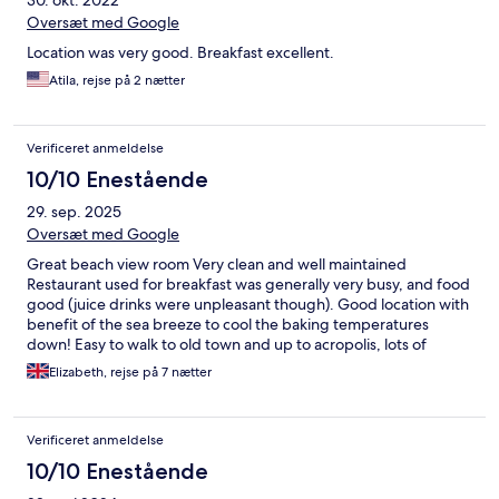
30. okt. 2022
Oversæt med Google
Location was very good. Breakfast excellent.
Atila, rejse på 2 nætter
Verificeret anmeldelse
10/10 Enestående
29. sep. 2025
Oversæt med Google
Great beach view room Very clean and well maintained
Restaurant used for breakfast was generally very busy, and food
good (juice drinks were unpleasant though). Good location with
benefit of the sea breeze to cool the baking temperatures
down! Easy to walk to old town and up to acropolis, lots of
restaurants close by and lots of small shops for food/drinks etc
Elizabeth, rejse på 7 nætter
Verificeret anmeldelse
10/10 Enestående