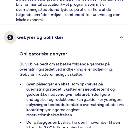
Environmental Education) – et program, som måler
overnatningsstedets indflydelse på et eller flere af de
følgende områder: miljøet, samfundet, kulturarven og den
lokale økonomi.
Gebyrer og politikker
Obligatoriske gebyrer
Du vil blive bedt om at betale følgende gebyrer på
overnatningsstedet ved indtjekning eller udtjekning.
Gebyrer inkluderer muligvis skatter:
Byen pålægger
en skat
, som opkræves på
overnatningsstedet. Skatten er sæsonbestemt og
gælder ikke nødvendigvis hele året. Yderligere
undtagelser og reduktioner kan gælde. For yderligere
oplysninger bedes du kontakte overnatningsstedet via
kontaktoplysningerne angivet i
reservationsbekræftelsen.
Der pålægges en byskat: Fra den 1. november til den
31. marts, 3.00 EUR pr. enhed pr. nat.