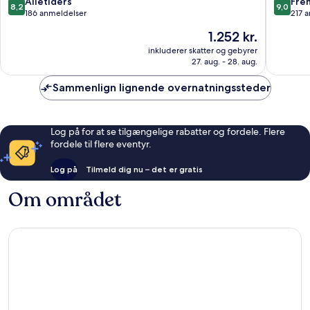
8.2
9.0
Alletiders
Fre
8,2
9,0
ud
ud
186 anmeldelser
217 
af
af
Prisen
1.252 kr.
10,
10,
er
Alletiders,
Fremrag
inkluderer skatter og gebyrer
1.252 kr.
27. aug. - 28. aug.
186
217
anmeldelser
anmelde
Sammenlign lignende overnatningssteder
Log på for at se tilgængelige rabatter og fordele. Flere
fordele til flere eventyr.
Log på
Tilmeld dig nu – det er gratis
Om området