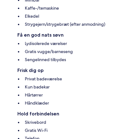
Minibar
Kaffe-/temaskine
Elkedel
Strygejern/strygebræt (efter anmodning)
Få en god nats søvn
Lydisolerede værelser
Gratis vugge/barneseng
Sengelinned tilbydes
Frisk dig op
Privat badeværelse
Kun badekar
Hårtørrer
Håndklæder
Hold forbindelsen
Skrivebord
Gratis Wi-Fi
Telefon