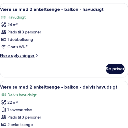
2
Indlæs
En pænt redt seng med pude med møns
7
enkeltsenge
Værelse med 2 enkeltsenge - balkon - havudsigt
alle
-
Havudsigt
havudsigt
billeder
24 m²
af
Værelse
Plads til 3 personer
med
1 dobbeltseng
2
Gratis Wi-Fi
enkeltsenge
Flere
Flere oplysninger
-
oplysninger
balkon
om
Se priser
Værelse
-
med
havudsigt
2
Indlæs
Et hotelværelse med seng, skrivebord, 
6
enkeltsenge
Værelse med 2 enkeltsenge - balkon - delvis havudsigt
alle
-
Delvis havudsigt
balkon
billeder
-
22 m²
af
havudsigt
Værelse
1 soveværelse
med
Plads til 3 personer
2
2 enkeltsenge