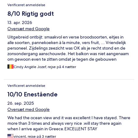
Verificeret anmeldelse
8/10 Rigtig godt
13. apr. 2026
Oversæt med Google
Uitgebreid ontbijt: smaakvol en verse broodsoorten, eitjes in
alle soorten, pannekoeken à la minute, vers fruit, ... Vriendelijk
personeel. Zijdelings zeezicht was OK als je recht stond en de
zonsondergang aanschouwde. Het balkon was niet aangenaam
om gewoon even te zitten omdat je tegen de gebouwen
aankeek. Locatie is geweldig met het strand zo dichtbij en op 5 à
Cindy Angèle Jozef, rejse på 4 nætter
10 minuten van het drukkere centrum, winkeltjes en restaurants
genoeg in de straat,...
Verificeret anmeldelse
10/10 Enestående
26. sep. 2025
Oversæt med Google
We had the ocean view and it was excellent I have stayed. There
more than 3 times and always very nice .will stay there again
when I arrive again in Greece.EXCELLENT STAY
vincent, rejse på 3 nætter