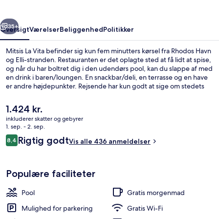
rige
Næste
35+
Oversigt
Værelser
Beliggenhed
Politikker
Mitsis La Vita befinder sig kun fem minutters kørsel fra Rhodos Havn
og Elli-stranden. Restauranten er det oplagte sted at få lidt at spise,
og når du har boltret dig i den udendørs pool, kan du slappe af med
en drink i baren/loungen. En snackbar/deli, en terrasse og en have
er andre højdepunkter. Rejsende har kun godt at sige om stedets
hjælpsomme personale.
Den
1.424 kr.
nuværende
inkluderer skatter og gebyrer
pris
1. sep. - 2. sep.
Tæt på stranden
er
Anmeldelser
Rigtig godt
8,4
Vis alle 436 anmeldelser
1.424 kr.
8,4 ud af 10.
Populære faciliteter
Pool
Gratis morgenmad
Mulighed for parkering
Gratis Wi-Fi