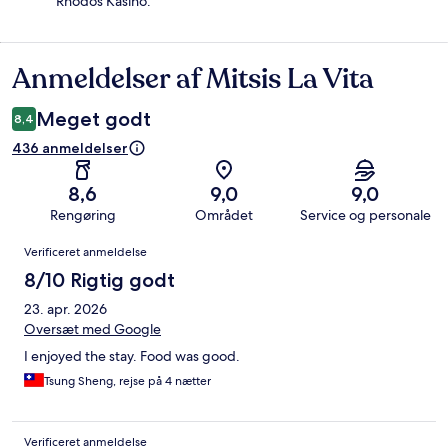
Rhodos Kasino.
Anmeldelser af Mitsis La Vita
Anmeldelser
Meget godt
8,4
436 anmeldelser
8,6
9,0
9,0
Rengøring
Området
Service og personale
Anmeldelser
Verificeret anmeldelse
8/10 Rigtig godt
23. apr. 2026
Oversæt med Google
I enjoyed the stay. Food was good.
Tsung Sheng, rejse på 4 nætter
Verificeret anmeldelse