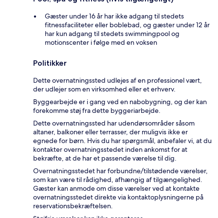
Gæster under 16 år har ikke adgang til stedets
fitnessfaciliteter eller boblebad, og gæster under 12 år
har kun adgang til stedets swimmingpool og
motionscenter i følge med en voksen
Politikker
Dette overnatningssted udlejes af en professionel vært,
der udlejer som en virksomhed eller et erhverv.
Byggearbejde er i gang ved en nabobygning, og der kan
forekomme støj fra dette byggeriarbejde.
Dette overnatningssted har udendørsområder såsom
altaner, balkoner eller terrasser, der muligvis ikke er
egnede for børn. Hvis du har spørgsmål, anbefaler vi, at du
kontakter overnatningsstedet inden ankomst for at
bekræfte, at de har et passende værelse til dig.
Overnatningsstedet har forbundne/tilstødende værelser,
som kan være til rådighed, afhængig af tilgængelighed.
Gæster kan anmode om disse værelser ved at kontakte
overnatningsstedet direkte via kontaktoplysningerne på
reservationsbekræftelsen.