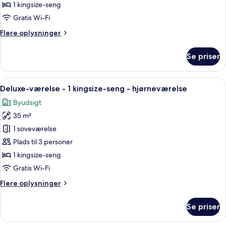
1
1 kingsize-seng
kingsize-
Gratis Wi-Fi
seng
Flere
Flere oplysninger
(High
oplysninger
Floor)
om
Se priser
Værelse
-
1
Indlæs
Et moderne badeværelse med et stort b
13
kingsize-
Deluxe-værelse - 1 kingsize-seng - hjørneværelse
alle
seng
Byudsigt
(High
billeder
Floor)
35 m²
af
Deluxe-
1 soveværelse
værelse
Plads til 3 personer
-
1 kingsize-seng
1
Gratis Wi-Fi
kingsize-
Flere
Flere oplysninger
seng
oplysninger
-
om
Se priser
hjørneværelse
Deluxe-
værelse