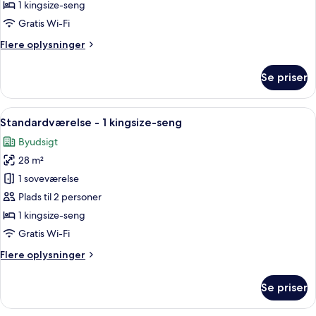
1
1 kingsize-seng
kingsize-
Gratis Wi-Fi
seng
Flere
Flere oplysninger
oplysninger
om
Se priser
Værelse
-
1
Indlæs
Et hotelværelse med en seng, et natbo
6
kingsize-
Standardværelse - 1 kingsize-seng
alle
seng
Byudsigt
billeder
28 m²
af
Standardværelse
1 soveværelse
-
Plads til 2 personer
1
1 kingsize-seng
kingsize-
Gratis Wi-Fi
seng
Flere
Flere oplysninger
oplysninger
om
Se priser
Standardværelse
-