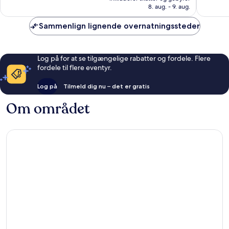
338 kr.
anmeldelser
anmelde
8. aug. - 9. aug.
Sammenlign lignende overnatningssteder
Log på for at se tilgængelige rabatter og fordele. Flere
fordele til flere eventyr.
Log på
Tilmeld dig nu – det er gratis
Om området