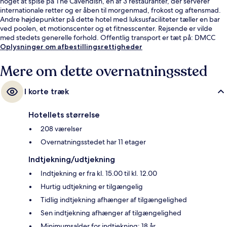
noget at spise på The Cavendish, en af 3 restauranter, der serverer
internationale retter og er åben til morgenmad, frokost og aftensmad.
Andre højdepunkter på dette hotel med luksusfaciliteter tæller en bar
ved poolen, et motionscenter og et fitnesscenter. Rejsende er vilde
med stedets generelle forhold. Offentlig transport er tæt på: DMCC
Station ligger kun 12 minutter derfra til fods.
Oplysninger om afbestillingsrettigheder
Mere om dette overnatningssted
I korte træk
Hotellets størrelse
208 værelser
Overnatningsstedet har 11 etager
Indtjekning/udtjekning
Indtjekning er fra kl. 15.00 til kl. 12.00
Hurtig udtjekning er tilgængelig
Tidlig indtjekning afhænger af tilgængelighed
Sen indtjekning afhænger af tilgængelighed
Minimumsalder for indtjekning: 18 år