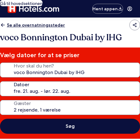
Gå til hovedsektionen
Hent appen
Se alle overnatningssteder
voco Bonnington Dubai by IHG
Vælg datoer for at se priser
Hvor skal du hen?
Datoer
Gæster
Søg