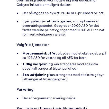
overnatningsstedet ved indtjekning eller udtjekning.
Gebyrer inkluderer muligvis skatter:
Der pålægges en byskat: 20.00 AED pr. enhed pr. nat.
Byen pålægger
et turistgebyr
, som opkræves af
overnatningsstedet. Gebyret er 20.00 AED for det
første værelse pr. nat og stiger med 20.00 AED pr. nat
for hvert yderligere værelse.
Valgfrie tjenester
Morgenmadsbuffet
tilbydes mod et ekstra gebyr på
ca. 125 AED for voksne og 65 AED for børn
Tidlig indtjekning
kan arrangeres mod et ekstra
gebyr (afhænger af tilgængelighed)
Sen udtjekning
kan arrangeres mod et ekstra gebyr
(afhænger af tilgængelighed)
Parkering
Der er begrænset parkeringshøjde
Pool, spa og fitness (hvis tilgængeligt)