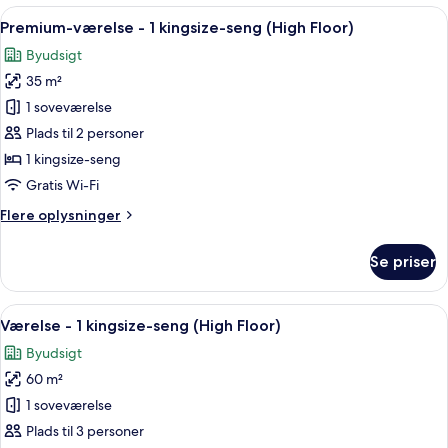
værelser
Indlæs
Et hotelværelse med en stor seng, uds
9
Premium-værelse - 1 kingsize-seng (High Floor)
alle
Byudsigt
billeder
35 m²
af
Premium-
1 soveværelse
værelse
Plads til 2 personer
-
1 kingsize-seng
1
Gratis Wi-Fi
kingsize-
Flere
Flere oplysninger
seng
oplysninger
(High
om
Se priser
Floor)
Premium-
værelse
-
Indlæs
Et hotelværelse med en stor seng, to
15
1
Værelse - 1 kingsize-seng (High Floor)
alle
kingsize-
Byudsigt
seng
billeder
(High
60 m²
af
Floor)
Værelse
1 soveværelse
-
Plads til 3 personer