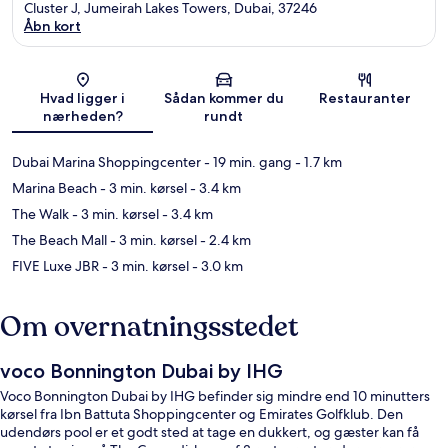
Cluster J, Jumeirah Lakes Towers, Dubai, 37246
Åbn kort
Kort
Hvad ligger i
Sådan kommer du
Restauranter
nærheden?
rundt
Dubai Marina Shoppingcenter
- 19 min. gang
- 1.7 km
Marina Beach
- 3 min. kørsel
- 3.4 km
The Walk
- 3 min. kørsel
- 3.4 km
The Beach Mall
- 3 min. kørsel
- 2.4 km
FIVE Luxe JBR
- 3 min. kørsel
- 3.0 km
Om overnatningsstedet
voco Bonnington Dubai by IHG
Voco Bonnington Dubai by IHG befinder sig mindre end 10 minutters
kørsel fra Ibn Battuta Shoppingcenter og Emirates Golfklub. Den
udendørs pool er et godt sted at tage en dukkert, og gæster kan få