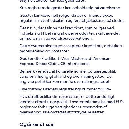
Støjfrie værelser kan ikke garanteres.
Kun registrerede gæster kan opholde sig på værelserne.
Gæster kan være helt rolige, da der er brandslukker,
røgalarm, sikkerhedsalarm og førstehjælpskasse på stedet.
Det navn, der står på det kreditkort, som bruges ved
indtjekning til betaling af diverse udgifter, skal være det
primære navn på værelsesreservationen.
Dette overnatningssted accepterer kreditkort, debetkort,
mobilbetaling og kontanter.
Godkendte kreditkort: Visa, Mastercard, American
Express, Diners Club, JCB International
Bemærk venligst, at kulturelle normer og gæstepolitik
varierer afhængigt af land og overnatningssted. De
angivne politikker kommer fra overnatningsstedet.
Overnatningsstedets registreringsnummer 630149
Hvis du afbestiller din reservation, er dette underlagt
værtens afbestillingspolitik. I overensstemmelse med EU's
regler om forbrugerrettigheder er reservation af
overnatning ikke omfattet af fortrydelsesretten.
Også kendt som