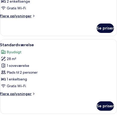
-
2 enkeltsenge
2
Gratis Wi-Fi
enkeltsenge
Flere
Flere oplysninger
oplysninger
om
Se priser
Deluxe-
værelse
-
Indlæs
Premium-sengetøj, minibar, pengeskab
9
2
Standardværelse
alle
enkeltsenge
Byudsigt
billeder
28 m²
af
Standardværelse
1 soveværelse
Plads til 2 personer
1 enkeltseng
Gratis Wi-Fi
Flere
Flere oplysninger
oplysninger
om
Se priser
Standardværelse