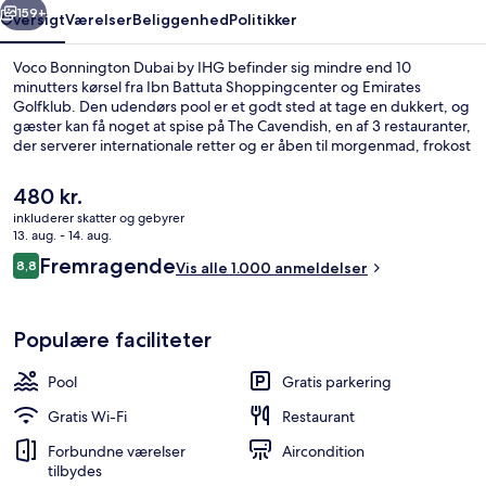
159+
Oversigt
Værelser
Beliggenhed
Politikker
Voco Bonnington Dubai by IHG befinder sig mindre end 10
minutters kørsel fra Ibn Battuta Shoppingcenter og Emirates
Golfklub. Den udendørs pool er et godt sted at tage en dukkert, og
gæster kan få noget at spise på The Cavendish, en af 3 restauranter,
der serverer internationale retter og er åben til morgenmad, frokost
og aftensmad. Andre højdepunkter på dette hotel med
luksusfaciliteter tæller en bar ved poolen, et motionscenter og et
Den
480 kr.
fitnesscenter. Rejsende er vilde med stedets generelle forhold.
nuværende
inkluderer skatter og gebyrer
Offentlig transport er tæt på: DMCC Station ligger kun 12 minutter
pris
13. aug. - 14. aug.
derfra til fods.
Udendørsområde
er
Anmeldelser
Fremragende
8,8
Vis alle 1.000 anmeldelser
480 kr.
8,8 ud af 10.
Populære faciliteter
Pool
Gratis parkering
Gratis Wi-Fi
Restaurant
Forbundne værelser
Aircondition
tilbydes