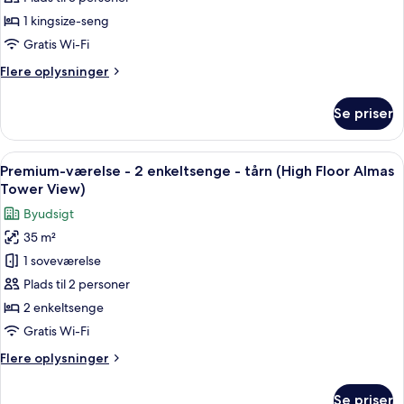
Almas
1
1 kingsize-seng
Tower
kingsize-
Gratis Wi-Fi
View)
seng
Flere
Flere oplysninger
-
oplysninger
tårn
om
Se priser
(High
Suite
-
Floor
1
Indlæs
Et hotelværelse med en stor seng, et s
Almas
9
kingsize-
Premium-værelse - 2 enkeltsenge - tårn (High Floor Almas
alle
Tower
seng
Tower View)
-
billeder
View)
Byudsigt
tårn
af
(High
35 m²
Premium-
Floor
1 soveværelse
værelse
Almas
Tower
-
Plads til 2 personer
View)
2
2 enkeltsenge
enkeltsenge
Gratis Wi-Fi
-
Flere
Flere oplysninger
tårn
oplysninger
(High
om
Se priser