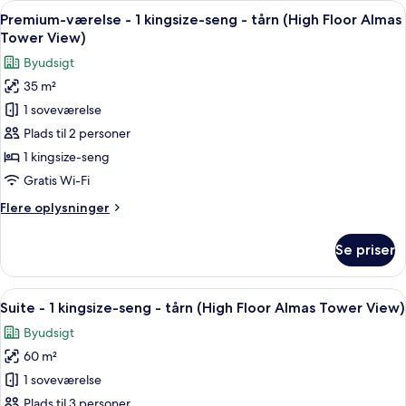
Indlæs
Et hotelværelse med en stor seng, uds
7
Premium-værelse - 1 kingsize-seng - tårn (High Floor Almas
alle
Tower View)
billeder
Byudsigt
af
35 m²
Premium-
1 soveværelse
værelse
-
Plads til 2 personer
1
1 kingsize-seng
kingsize-
Gratis Wi-Fi
seng
Flere
Flere oplysninger
-
oplysninger
tårn
om
Se priser
Premium-
(High
værelse
Floor
-
Indlæs
Et moderne hotelværelse med en stor
Almas
9
1
Suite - 1 kingsize-seng - tårn (High Floor Almas Tower View)
alle
Tower
kingsize-
Byudsigt
seng
billeder
View)
-
60 m²
af
tårn
Suite
1 soveværelse
(High
-
Floor
Plads til 3 personer