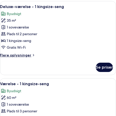
-
Indlæs
Et hotelværelse med en stor seng, uds
7
1
Deluxe-værelse - 1 kingsize-seng
alle
kingsize-
Byudsigt
seng
billeder
-
35 m²
af
hjørneværelse
Deluxe-
1 soveværelse
værelse
Plads til 2 personer
-
1 kingsize-seng
1
Gratis Wi-Fi
kingsize-
Flere
Flere oplysninger
seng
oplysninger
om
Se priser
Deluxe-
værelse
-
Indlæs
En pænt redt seng med knægt, en senge
12
1
Værelse - 1 kingsize-seng
alle
kingsize-
Byudsigt
seng
billeder
60 m²
af
Værelse
1 soveværelse
-
Plads til 3 personer