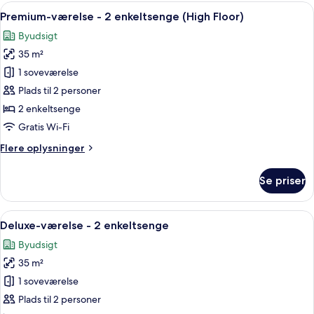
1
Indlæs
Et hotelværelse med en stor seng, et s
10
kingsize-
Premium-værelse - 2 enkeltsenge (High Floor)
alle
seng
Byudsigt
billeder
35 m²
af
Premium-
1 soveværelse
værelse
Plads til 2 personer
-
2 enkeltsenge
2
Gratis Wi-Fi
enkeltsenge
Flere
Flere oplysninger
(High
oplysninger
Floor)
om
Se priser
Premium-
værelse
-
Indlæs
Et hotelværelse med en stor seng, et s
8
2
Deluxe-værelse - 2 enkeltsenge
alle
enkeltsenge
Byudsigt
(High
billeder
Floor)
35 m²
af
Deluxe-
1 soveværelse
værelse
Plads til 2 personer