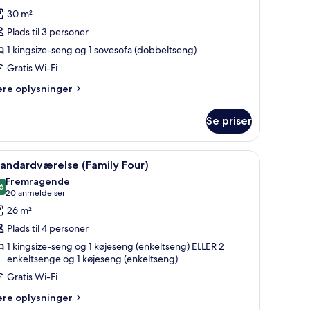
f
anmeldelser)
30 m²
unior-
Plads til 3 personer
uite
1 kingsize-seng og 1 sovesofa (dobbeltseng)
Gratis Wi-Fi
ere
ere oplysninger
lysninger
m
Se priser
nior-
ite
ærms-TV, et skrivebord med stol, en seng med to puder og et lille skriveo
ndlæs
Et hotelværelse med en stor seng, et skrivebo
10
andardværelse (Family Four)
le
Fremragende
illeder
6
8,6 ud af 10
(20
20 anmeldelser
f
anmeldelser)
26 m²
tandardværelse
Plads til 4 personer
Family
1 kingsize-seng og 1 køjeseng (enkeltseng) ELLER 2
our)
enkeltsenge og 1 køjeseng (enkeltseng)
Gratis Wi-Fi
ere
ere oplysninger
lysninger