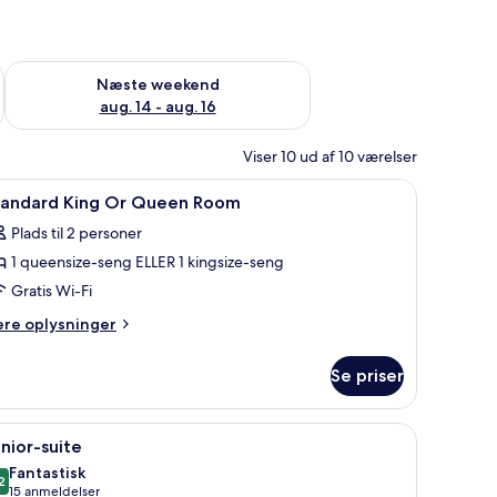
d aug. 7 - aug. 9
Tjek tilgængelighed for næste weekend aug. 14 - aug. 16
Næste weekend
aug. 14 - aug. 16
Viser 10 ud af 10 værelser
 værelset, skrivebord
ndlæs
Allergivenligt sengetøj, pengeskab på værelse
9
tandard King Or Queen Room
le
Plads til 2 personer
illeder
1 queensize-seng ELLER 1 kingsize-seng
f
tandard
Gratis Wi-Fi
ing
ere
ere oplysninger
r
lysninger
m
ueen
Se priser
andard
oom
ng
r
yen.
n seng, et skrivebord med stol, et fjernsyn og en lampe.
ndlæs
Et hotelværelse med en sofa, seng, skrivebord
10
ueen
nior-suite
le
oom
Fantastisk
illeder
2
9,2 ud af 10
(15
15 anmeldelser