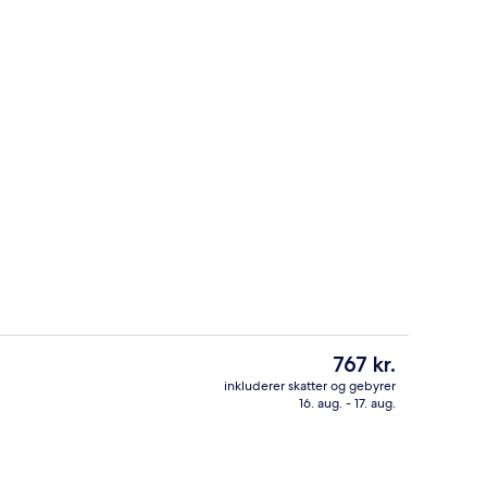
Udendørsområde
Den
767 kr.
nuværende
inkluderer skatter og gebyrer
pris
16. aug. - 17. aug.
natningsstedet)
Superior-dobbeltværelse | Allergivenl
er
767 kr.