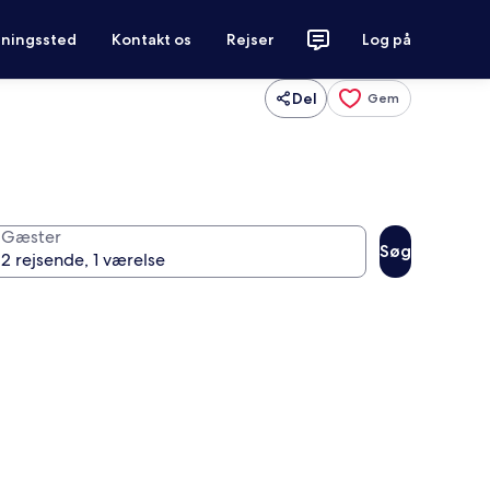
tningssted
Kontakt os
Rejser
Log på
Del
Gem
Gæster
Søg