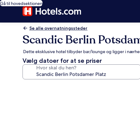
Gå til hovedsektionen
Se alle overnatningssteder
Scandic Berlin Potsdam
Dette eksklusive hotel tilbyder bar/lounge og ligger i nærh
Vælg datoer for at se priser
Hvor skal du hen?
Billedgalleri
for
Scandic
Berlin
Potsdamer
Platz