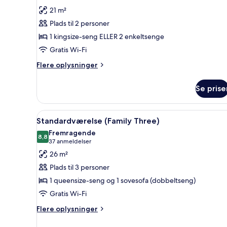
af
anmeldelser)
21 m²
Standard-
Plads til 2 personer
dobbeltværelse
1 kingsize-seng ELLER 2 enkeltsenge
Gratis Wi-Fi
Flere
Flere oplysninger
oplysninger
om
Se prise
Standard-
dobbeltværelse
Indlæs
Et hotelværelse med en seng, e
11
Standardværelse (Family Three)
alle
Fremragende
billeder
8,8
8,8 ud af 10
(37
37 anmeldelser
af
anmeldelser)
26 m²
Standardværelse
Plads til 3 personer
(Family
1 queensize-seng og 1 sovesofa (dobbeltseng)
Three)
Gratis Wi-Fi
Flere
Flere oplysninger
oplysninger
om