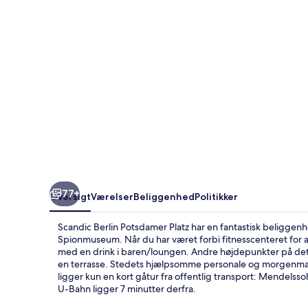
77+
Oversigt
Værelser
Beliggenhed
Politikker
Scandic Berlin Potsdamer Platz har en fantastisk beliggen
Spionmuseum. Når du har været forbi fitnesscenteret for at 
med en drink i baren/loungen. Andre højdepunkter på dette
en terrasse. Stedets hjælpsomme personale og morgenmad
ligger kun en kort gåtur fra offentlig transport: Mendels
U-Bahn ligger 7 minutter derfra.