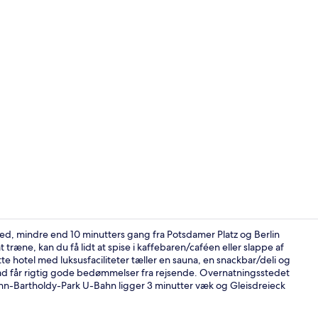
Lobby
hed, mindre end 10 minutters gang fra Potsdamer Platz og Berlin
træne, kan du få lidt at spise i kaffebaren/caféen eller slappe af
 hotel med luksusfaciliteter tæller en sauna, en snackbar/deli og
Bar (på over
 får rigtig gode bedømmelser fra rejsende. Overnatningsstedet
sohn-Bartholdy-Park U-Bahn ligger 3 minutter væk og Gleisdreieck