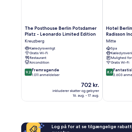
The
Hotel
The Posthouse Berlin Potsdamer
Hotel Berli
Posthouse
Berlin,
Platz - Leonardo Limited Edition
Radisson In
Berlin
Berlin,
Kreuzberg
Mitte
Potsdamer
a
Platz
Kæledyrsvenligt
member
Spa
Gratis Wi-Fi
Kæledyrsvenl
-
of
Restaurant
Mulighed for
Leonardo
Radisson
Aircondition
Gratis Wi-Fi
Limited
Individuals
9.2
8.6
Edition
Fremragende
Mitte
Fantastis
9,2
8,6
ud
ud
Kreuzberg
1.011 anmeldelser
2.603 anme
af
af
Prisen
702 kr.
10,
10,
er
Fremragende,
Fantastisk,
inkluderer skatter og gebyrer
702 kr.
16. aug. - 17. aug.
1.011
2.603
anmeldelser
anmeldelser
Log på for at se tilgængelige rabatte