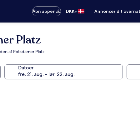
•
Åbn appen
DKK
Annoncér dit overna
er Platz
eden af Potsdamer Platz
Datoer