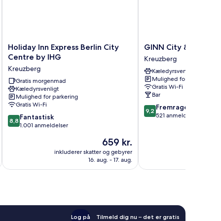
Holiday
GINN
Holiday Inn Express Berlin City
GINN City & Lounge 
Inn
City
Centre by IHG
Kreuzberg
Express
&
Kreuzberg
Kæledyrsvenligt
Berlin
Lounge
Mulighed for parkering
City
Gratis morgenmad
Yorck
Gratis Wi-Fi
Kæledyrsvenligt
Centre
Berlin
Bar
Mulighed for parkering
by
Kreuzberg
Gratis Wi-Fi
9.2
Fremragende
IHG
9,2
ud
521 anmeldelser
8.8
Kreuzberg
Fantastisk
8,8
af
ud
1.001 anmeldelser
10,
af
Prisen
659 kr.
Fremragende,
10,
er
521
Fantastisk,
inkluderer skatter og gebyrer
inkluderer 
659 kr.
anmeldelser
16. aug. - 17. aug.
1.001
anmeldelser
Log på
Tilmeld dig nu – det er gratis