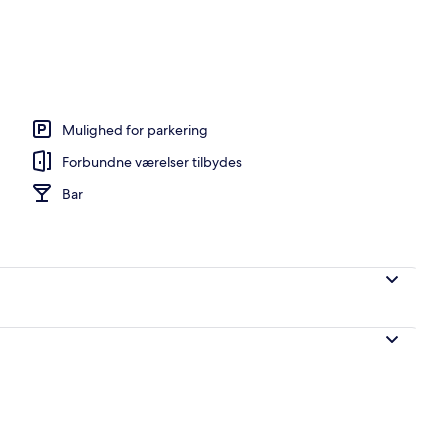
uffet hver dag mod et gebyr
Mulighed for parkering
Forbundne værelser tilbydes
Bar