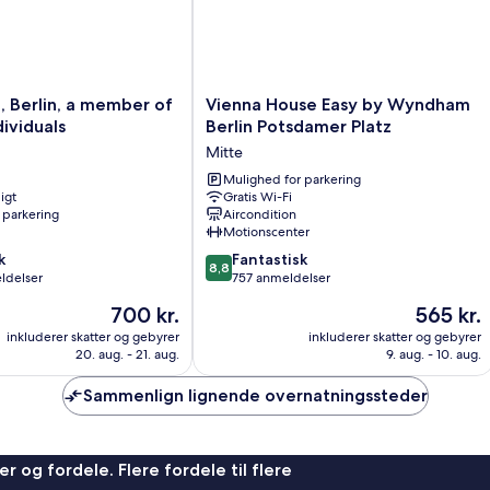
Vienna
n, Berlin, a member of
Vienna House Easy by Wyndham
House
dividuals
Berlin Potsdamer Platz
Easy
Mitte
by
Wyndham
Mulighed for parkering
igt
Gratis Wi-Fi
Berlin
 parkering
Aircondition
Potsdamer
Motionscenter
Platz
8.8
k
Mitte
Fantastisk
8,8
ud
ldelser
757 anmeldelser
af
Prisen
Prisen
700 kr.
565 kr.
10,
er
er
Fantastisk,
inkluderer skatter og gebyrer
inkluderer skatter og gebyrer
700 kr.
565 kr.
20. aug. - 21. aug.
9. aug. - 10. aug.
757
anmeldelser
Sammenlign lignende overnatningssteder
r og fordele. Flere fordele til flere