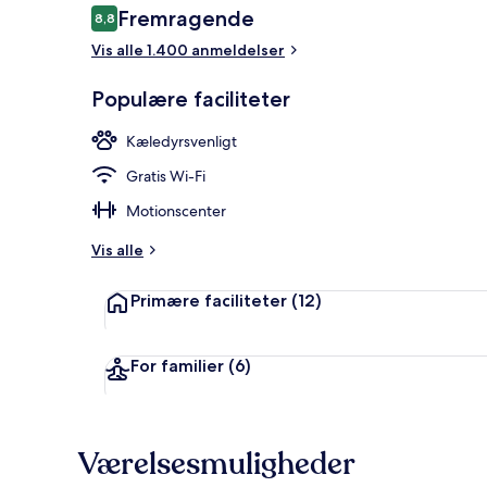
Anmeldelser
Fremragende
8,8
8,8 ud af 10.
Vis alle 1.400 anmeldelser
Morgenmadsb
Populære faciliteter
Kæledyrsvenligt
Gratis Wi-Fi
Motionscenter
Vis alle
Primære faciliteter
(12)
For familier
(6)
Værelsesmuligheder