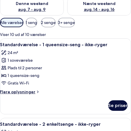
Tjek tilgængelighed for denne weekend aug. 7 - aug. 9
Tjek tilgængelighed for næste
Denne weekend
Næste weekend
aug. 7 - aug. 9
aug. 14 - aug. 16
Tilgængelige
Alle værelser
1 seng
2 senge
3+ senge
filtre
for
Viser 10 ud af 10 værelser
værelser
Indlæs
Et hotelværelse med seng, skrivebord 
8
Standardværelse - 1 queensize-seng - ikke-ryger
alle
24 m²
billeder
1 soveværelse
af
Standardværelse
Plads til 2 personer
-
1 queensize-seng
1
Gratis Wi-Fi
queensize-
Flere
Flere oplysninger
seng
oplysninger
-
om
Se priser
Standardværelse
ikke-
-
ryger
1
Indlæs
Et hotelværelse med en stor seng, et s
5
queensize-
Standardværelse - 2 enkeltsenge - ikke-ryger
alle
seng