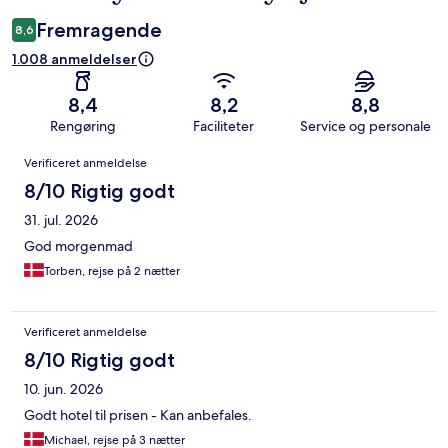
Fremragende
8,6
1.008 anmeldelser
8,4
8,2
8,8
Rengøring
Faciliteter
Service og personale
Anmeldelser
Verificeret anmeldelse
8/10 Rigtig godt
31. jul. 2026
God morgenmad
Torben, rejse på 2 nætter
Verificeret anmeldelse
8/10 Rigtig godt
10. jun. 2026
Godt hotel til prisen - Kan anbefales.
Michael, rejse på 3 nætter