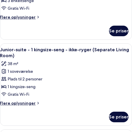
-
3 enkeltsenge
3
Gratis Wi-Fi
enkeltsenge
Flere
Flere oplysninger
-
oplysninger
ikke-
om
Se priser
Familieværelse
ryger
-
3
Indlæs
En moderne stue med en grå sofa, et s
9
enkeltsenge
Junior-suite - 1 kingsize-seng - ikke-ryger (Separate Living
alle
-
Room)
ikke-
billeder
38 m²
ryger
af
1 soveværelse
Junior-
Plads til 2 personer
suite
-
1 kingsize-seng
1
Gratis Wi-Fi
kingsize-
Flere
Flere oplysninger
seng
oplysninger
-
om
Se priser
Junior-
ikke-
suite
ryger
-
Et moderne hotelværelse med seng, sk