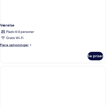
Værelse
Plads til 4 personer
Gratis Wi-Fi
Flere
Flere oplysninger
oplysninger
om
Se priser
Værelse