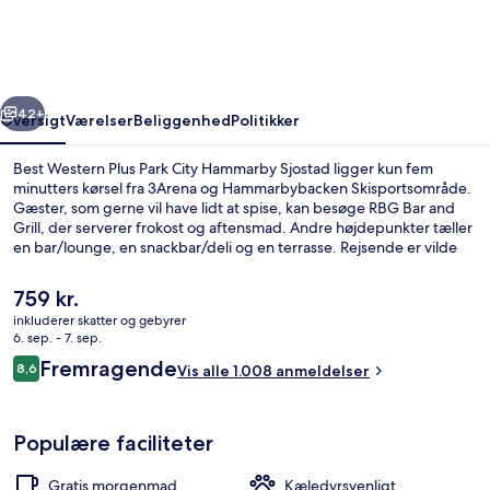
Park
City
Hammarby
rige
Næste
Sjostad
42+
Oversigt
Værelser
Beliggenhed
Politikker
Best Western Plus Park City Hammarby Sjostad ligger kun fem
minutters kørsel fra 3Arena og Hammarbybacken Skisportsområde.
Gæster, som gerne vil have lidt at spise, kan besøge RBG Bar and
Grill, der serverer frokost og aftensmad. Andre højdepunkter tæller
en bar/lounge, en snackbar/deli og en terrasse. Rejsende er vilde
med stedets hjælpsomme personale. Overnatningsstedet ligger
kun en kort gåtur fra offentlig transport: Sickla Kaj Station ligger 2
Den
759 kr.
minutter væk og Luma Sporvognsstation ligger 8 minutter derfra.
nuværende
inkluderer skatter og gebyrer
pris
6. sep. - 7. sep.
Der serveres frokost og aftensmad
er
Anmeldelser
Fremragende
8,6
Vis alle 1.008 anmeldelser
759 kr.
8,6 ud af 10.
Populære faciliteter
Gratis morgenmad
Kæledyrsvenligt