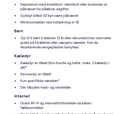
Depositum med kreditkort, debitkort eller kontanter er
påkrævet for påløbne udgifter
Gyldigt billed-ID kan være påkrævet
Minimumsalder ved indtjekning er 18
Børn
Op til 2 børn (i alderen 12 år eller derunder) kan overnatte
gratis på forældres eller værgers værelse, hvis de
eksisterende sengepladser benyttes
Kæledyr
Kæledyr er tilladt (kun hunde og katte, maks. 2 kæledyr i
alt)*
Servicedyr er tilladt
Kun specifikke værelser*
Der tilbydes mad- og vandskåle
Internet
Gratis Wi-Fi og internetforbindelse via kabel i
fællesområder