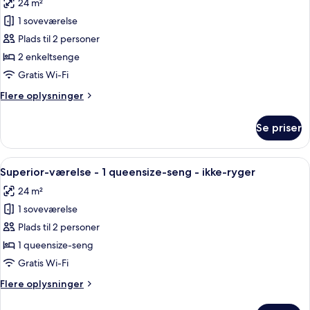
24 m²
-
billeder
ikke-
1 soveværelse
af
ryger
Standardværelse
Plads til 2 personer
-
2 enkeltsenge
2
Gratis Wi-Fi
enkeltsenge
Flere
Flere oplysninger
-
oplysninger
ikke-
om
Se priser
Standardværelse
ryger
-
2
Indlæs
Et hotelværelse med en seng, et skriv
6
enkeltsenge
Superior-værelse - 1 queensize-seng - ikke-ryger
alle
-
24 m²
ikke-
billeder
ryger
1 soveværelse
af
Superior-
Plads til 2 personer
værelse
1 queensize-seng
-
Gratis Wi-Fi
1
Flere
Flere oplysninger
queensize-
oplysninger
seng
om