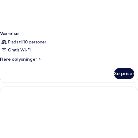
Værelse
Plads til 10 personer
Gratis Wi-Fi
Flere
Flere oplysninger
oplysninger
om
Se priser
Værelse