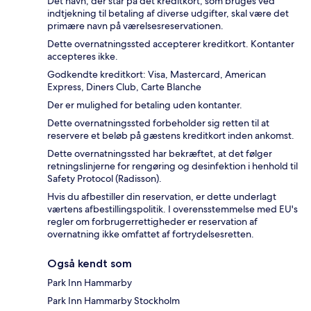
Det navn, der står på det kreditkort, som bruges ved
indtjekning til betaling af diverse udgifter, skal være det
primære navn på værelsesreservationen.
Dette overnatningssted accepterer kreditkort. Kontanter
accepteres ikke.
Godkendte kreditkort: Visa, Mastercard, American
Express, Diners Club, Carte Blanche
Der er mulighed for betaling uden kontanter.
Dette overnatningssted forbeholder sig retten til at
reservere et beløb på gæstens kreditkort inden ankomst.
Dette overnatningssted har bekræftet, at det følger
retningslinjerne for rengøring og desinfektion i henhold til
Safety Protocol (Radisson).
Hvis du afbestiller din reservation, er dette underlagt
værtens afbestillingspolitik. I overensstemmelse med EU's
regler om forbrugerrettigheder er reservation af
overnatning ikke omfattet af fortrydelsesretten.
Også kendt som
Park Inn Hammarby
Park Inn Hammarby Stockholm