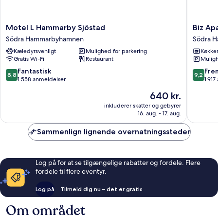
Motel
Biz
Motel L Hammarby Sjöstad
Biz Ap
L
Apartme
Södra Hammarbyhamnen
Södra 
Hammarby
Hammar
Kæledyrsvenligt
Mulighed for parkering
Køkke
Sjöstad
Sjostad
Gratis Wi-Fi
Restaurant
Muligh
Södra
Södra
Hammarbyhamnen
Hammar
8.8
9.2
Fantastisk
Fre
8,8
9,2
ud
ud
1.558 anmeldelser
1.917
af
af
Prisen
640 kr.
10,
10,
er
Fantastisk,
Fremrag
inkluderer skatter og gebyrer
640 kr.
16. aug. - 17. aug.
1.558
1.917
anmeldelser
anmelde
Sammenlign lignende overnatningssteder
Log på for at se tilgængelige rabatter og fordele. Flere
fordele til flere eventyr.
Log på
Tilmeld dig nu – det er gratis
Om området