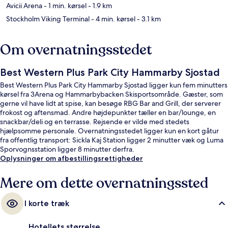
Avicii Arena
- 1 min. kørsel
- 1.9 km
Stockholm Viking Terminal
- 4 min. kørsel
- 3.1 km
Om overnatningsstedet
Best Western Plus Park City Hammarby Sjostad
Best Western Plus Park City Hammarby Sjostad ligger kun fem minutters
kørsel fra 3Arena og Hammarbybacken Skisportsområde. Gæster, som
gerne vil have lidt at spise, kan besøge RBG Bar and Grill, der serverer
frokost og aftensmad. Andre højdepunkter tæller en bar/lounge, en
snackbar/deli og en terrasse. Rejsende er vilde med stedets
hjælpsomme personale. Overnatningsstedet ligger kun en kort gåtur
fra offentlig transport: Sickla Kaj Station ligger 2 minutter væk og Luma
Sporvognsstation ligger 8 minutter derfra.
Oplysninger om afbestillingsrettigheder
Mere om dette overnatningssted
I korte træk
Hotellets størrelse