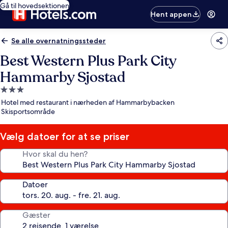
Gå til hovedsektionen
Hent appen
Se alle overnatningssteder
Best Western Plus Park City
Hammarby Sjostad
3.0-
stjernet
Hotel med restaurant i nærheden af Hammarbybacken
overnatningssted
Skisportsområde
Vælg datoer for at se priser
Hvor skal du hen?
Datoer
Gæster