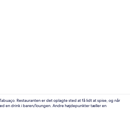
Udendørsom
buaço. Restauranten er det oplagte sted at få lidt at spise, og når
med en drink i baren/loungen. Andre højdepunkter tæller en
Luksus-suite 