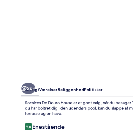
26+
Oversigt
Værelser
Beliggenhed
Politikker
Socalcos Do Douro House er et godt valg, når du besøger Ta
du har boltret dig i den udendørs pool, kan du slappe af 
terrasse og en have.
Anmeldelser
Enestående
9,6
9,6 ud af 10.