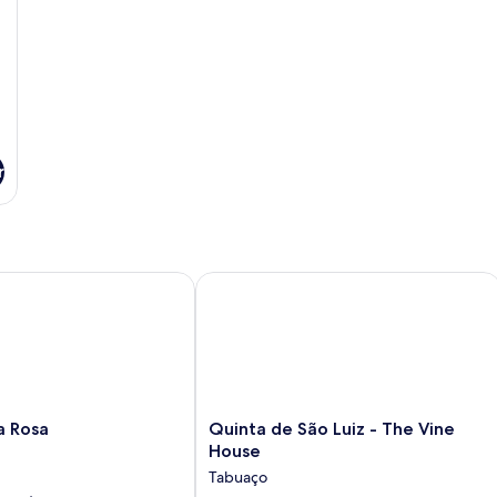
r
Rosa
Quinta de São Luiz - The Vine House
Quinta
a Rosa
Quinta de São Luiz - The Vine
de
House
São
Tabuaço
Luiz