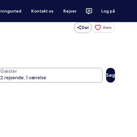
tningssted
Kontakt os
Rejser
Log på
Del
Gem
Gæster
Søg