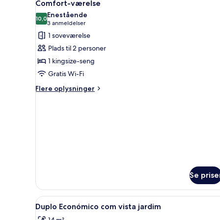
4
byudsigt
Comfort-værelse
alle
Enestående
billeder
10,0
10,0 ud af 10
(3
3 anmeldelser
af
anmeldelser)
1 soveværelse
Comfort-
Plads til 2 personer
værelse
1 kingsize-seng
Gratis Wi-Fi
Flere
Flere oplysninger
oplysninger
om
Comfort-
værelse
Se prise
Indlæs
Skrivebord, gratis Wi-Fi, senge
3
Duplo Económico com vista jardim
alle