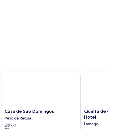
Casa de São Domingos
Quinta de Casaldronho
Casa
Quinta
Casa de São Domingos
Quinta de Casaldro
de
de
Hotel
Peso da Régua
São
Casaldronho
Lamego
Pool
Domingos
Wine