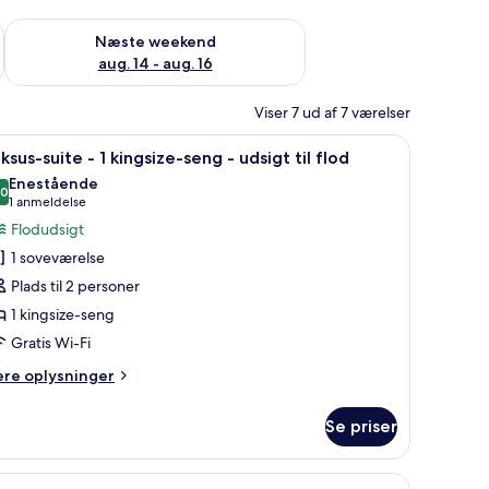
d aug. 7 - aug. 9
Tjek tilgængelighed for næste weekend aug. 14 - aug. 16
Næste weekend
aug. 14 - aug. 16
Viser 7 ud af 7 værelser
vebord og et stort vindue med gardiner.
ndlæs
En tagterrasse med jacuzzi, stole og et smukt
6
ksus-suite - 1 kingsize-seng - udsigt til flod
le
Enestående
illeder
,0
10,0 ud af 10
(1
1 anmeldelse
f
anmeldelse)
Flodudsigt
uksus-
1 soveværelse
uite
Plads til 2 personer
1 kingsize-seng
Gratis Wi-Fi
ingsize-
eng
ere
ere oplysninger
lysninger
m
dsigt
Se priser
ksus-
l
ite
lod