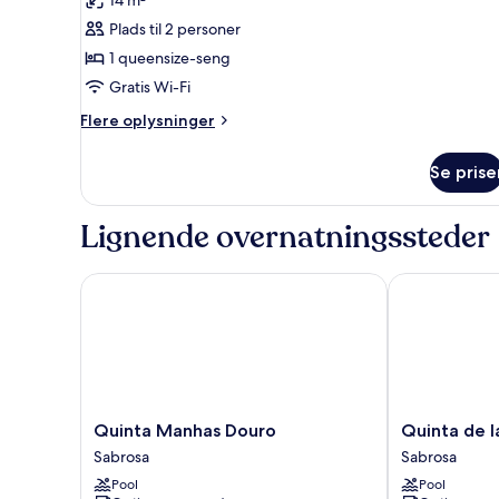
14 m²
billeder
Plads til 2 personer
af
Duplo
1 queensize-seng
Económico
Gratis Wi-Fi
com
Flere
Flere oplysninger
vista
oplysninger
jardim
om
Se prise
Duplo
Económico
com
Lignende overnatningssteder
vista
jardim
Quinta Manhas Douro
Quinta de la 
Quinta
Quinta
Quinta Manhas Douro
Quinta de l
Manhas
de
Sabrosa
Sabrosa
Douro
la
Pool
Pool
Sabrosa
Rosa