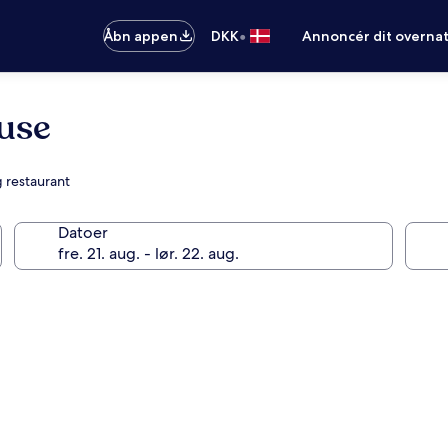
•
Åbn appen
DKK
Annoncér dit overna
use
 restaurant
Datoer