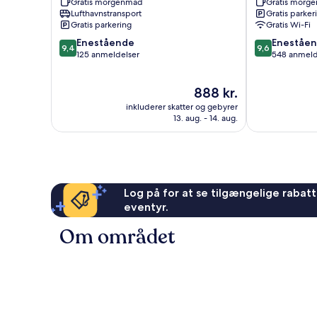
Gratis morgenmad
Gratis morg
Sabrosa
Lufthavnstransport
Gratis parker
Gratis parkering
Gratis Wi-Fi
9.4
9.6
Enestående
Eneståe
9,4
9,6
ud
ud
125 anmeldelser
548 anmeld
af
af
10,
10,
Prisen
888 kr.
Enestående,
Enestående,
er
125
548
inkluderer skatter og gebyrer
888 kr.
anmeldelser
anmeldelser
13. aug. - 14. aug.
Log på for at se tilgængelige rabatte
eventyr.
Om området