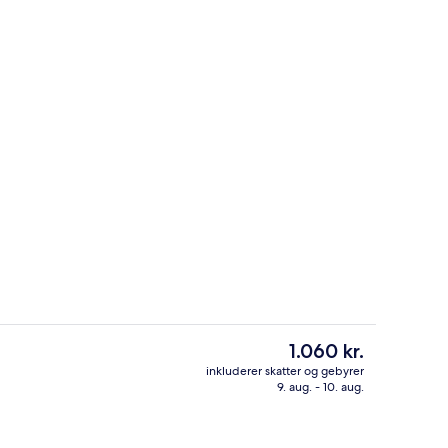
råde
Tagterrasse
Den
1.060 kr.
nuværende
inkluderer skatter og gebyrer
pris
9. aug. - 10. aug.
- 1 kingsize-seng - udsigt til flod | Terrasse/gårdhave
Restaurant
er
1.060 kr.