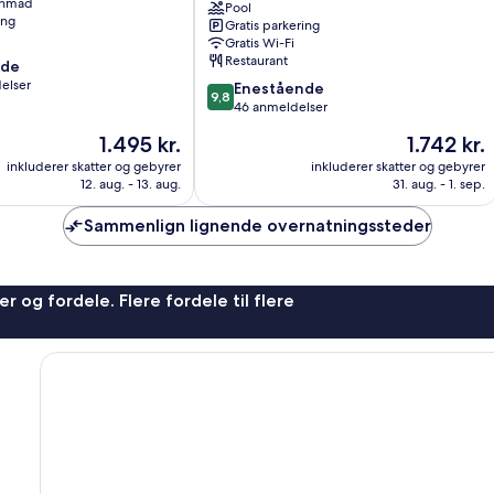
enmad
-
Pool
ing
Gratis parkering
The
Gratis Wi-Fi
Vine
Restaurant
nde
House
elser
9.8
Tabuaço
Enestående
9,8
ud
46 anmeldelser
af
Prisen
Prisen
1.495 kr.
1.742 kr.
10,
er
er
Enestående,
inkluderer skatter og gebyrer
inkluderer skatter og gebyrer
1.495 kr.
1.742 kr.
12. aug. - 13. aug.
31. aug. - 1. sep.
46
anmeldelser
Sammenlign lignende overnatningssteder
r og fordele. Flere fordele til flere