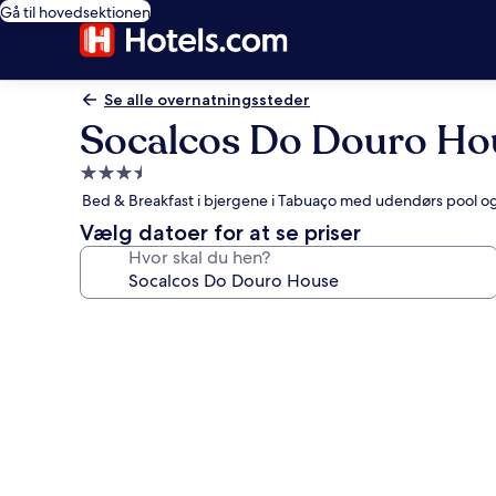
Gå til hovedsektionen
Se alle overnatningssteder
Socalcos Do Douro Ho
3.5-
stjernet
Bed & Breakfast i bjergene i Tabuaço med udendørs pool og
overnatningssted
Vælg datoer for at se priser
Hvor skal du hen?
Billedgalleri
for
Socalcos
Do
Douro
House