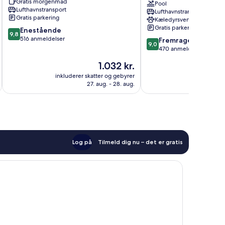
Gratis morgenmad
Peso
Hotel
Pool
Lufthavnstransport
Lufthavnstransport
da
Lamego
Gratis parkering
Kæledyrsvenligt
Régua
Gratis parkering
9.8
Enestående
9,8
ud
516 anmeldelser
9.0
Fremragende
9,0
af
ud
470 anmeldelser
10,
af
Prisen
1.032 kr.
Enestående,
10,
er
516
Fremragende,
inkluderer skatter og gebyrer
inkluderer 
1.032 kr.
anmeldelser
27. aug. - 28. aug.
470
anmeldelser
Log på
Tilmeld dig nu – det er gratis