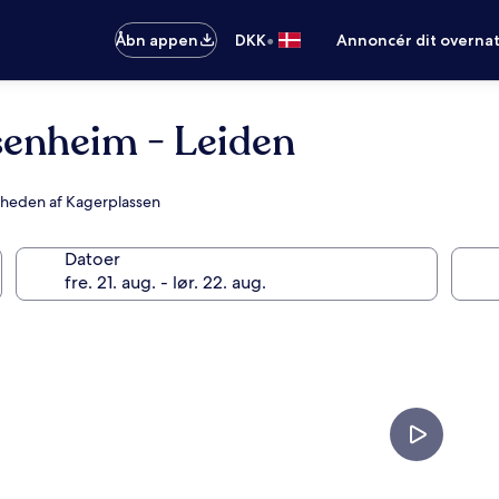
•
Åbn appen
DKK
Annoncér dit overna
senheim - Leiden
nærheden af Kagerplassen
Datoer