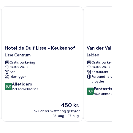
Hotel de Duif Lisse - Keukenhof
Van der Valk Hotel Lei
Hotel
Van
Hotel de Duif Lisse - Keukenhof
Van der Valk Hotel L
de
der
Lisse Centrum
Leiden
Duif
Valk
Gratis parkering
Gratis parkering
Lisse
Hotel
Gratis Wi-Fi
Gratis Wi-Fi
-
Leiden
Bar
Restaurant
Keukenhof
Leiden
Ikke-ryger
Forbundne værelser
Lisse
tilbydes
8.0
Alletiders
Centrum
8,0
8.6
Fantastisk
ud
271 anmeldelser
8,6
ud
406 anmeldelser
af
af
10,
Prisen
450 kr.
10,
Alletiders,
er
Fantastisk,
271
inkluderer skatter og gebyrer
inkluderer 
450 kr.
406
anmeldelser
16. aug. - 17. aug.
anmeldelser