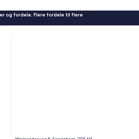
r og fordele. Flere fordele til flere
Warmonderweg 8, Sassenheim, 2171 AH