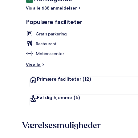
8,8 ud af 10.
Vis alle 638 anmeldelser
Terrasse/går
Populære faciliteter
Gratis parkering
Restaurant
Motionscenter
Vis alle
Primære faciliteter
(12)
Føl dig hjemme
(6)
Værelsesmuligheder