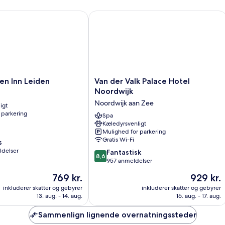
 Inn Leiden
Van der Valk Palace Hotel Noordwijk
Van
en Inn Leiden
Van der Valk Palace Hotel
der
Noordwijk
Valk
Noordwijk aan Zee
igt
Palace
 parkering
Hotel
Spa
Kæledyrsvenligt
Noordwijk
Mulighed for parkering
Noordwijk
Gratis Wi-Fi
s
aan
ldelser
8.6
Zee
Fantastisk
8,6
ud
957 anmeldelser
af
Prisen
Prisen
769 kr.
929 kr.
10,
er
er
Fantastisk,
inkluderer skatter og gebyrer
inkluderer skatter og gebyrer
769 kr.
929 kr.
13. aug. - 14. aug.
16. aug. - 17. aug.
957
anmeldelser
Sammenlign lignende overnatningssteder