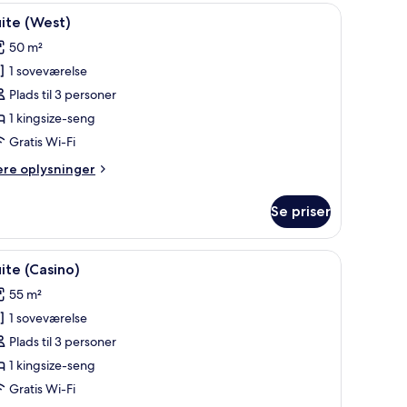
eskab i vintage-stil og et vægmonteret TV, der viser et naturmotiv.
ndlæs
Et moderne soveværelse med en stor seng, et 
5
ite (West)
le
50 m²
illeder
1 soveværelse
f
uite
Plads til 3 personer
West)
1 kingsize-seng
Gratis Wi-Fi
ere
ere oplysninger
lysninger
m
Se priser
ite
est)
 skrivebord, stol og et lille bord med legetøj.
ndlæs
Et hotelværelse med en stor seng, en gylden 
4
ite (Casino)
le
55 m²
illeder
1 soveværelse
f
uite
Plads til 3 personer
Casino)
1 kingsize-seng
Gratis Wi-Fi