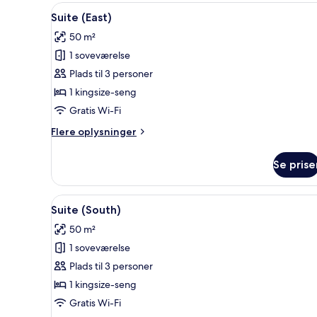
Indlæs
En moderne stue med sofa, gul
5
Suite (East)
alle
50 m²
billeder
1 soveværelse
af
Suite
Plads til 3 personer
(East)
1 kingsize-seng
Gratis Wi-Fi
Flere
Flere oplysninger
oplysninger
om
Se prise
Suite
(East)
Indlæs
Et hotelværelse med himmelsen
3
Suite (South)
alle
50 m²
billeder
1 soveværelse
af
Suite
Plads til 3 personer
(South)
1 kingsize-seng
Gratis Wi-Fi