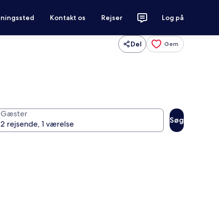
tningssted
Kontakt os
Rejser
Log på
Del
Gem
Gæster
Søg