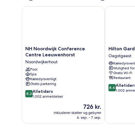
NH Noordwijk Conference Centre Leeuwenhorst
Hilton Garden
NH
Hilton
NH Noordwijk Conference
Hilton Gard
Noordwijk
Garden
Centre Leeuwenhorst
Oegstgeest
Conference
Inn
Noordwijkerhout
Kæledyrsvenl
Centre
Leiden
Mulighed for
Leeuwenhorst
Pool
Oegstgeest
Gratis Wi-Fi
Spa
Noordwijkerhout
Restaurant
Kæledyrsvenligt
Gratis parkering
8.4
Alletider
8,4
ud
1.002 anme
8.2
Alletiders
8,2
af
ud
1.002 anmeldelser
10,
af
Prisen
726 kr.
Alletiders,
10,
er
1.002
Alletiders,
inkluderer skatter og gebyrer
726 kr.
anmeldelser
6. sep. - 7. sep.
1.002
anmeldelser