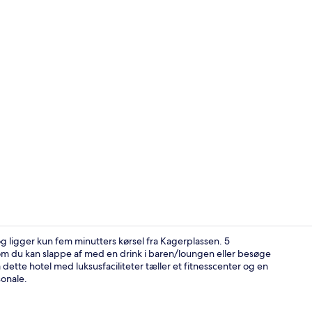
Skabervideo
og ligger kun fem minutters kørsel fra Kagerplassen. 5
esom du kan slappe af med en drink i baren/loungen eller besøge
 dette hotel med luksusfaciliteter tæller et fitnesscenter og en
Bar (på over
onale.