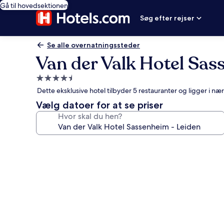
Gå til hovedsektionen
Søg efter rejser
Se alle overnatningssteder
Van der Valk Hotel Sas
4.5-
stjernet
Dette eksklusive hotel tilbyder 5 restauranter og ligger i 
overnatningssted
Vælg datoer for at se priser
Hvor skal du hen?
Billedgalleri
for
Van
der
Valk
Hotel