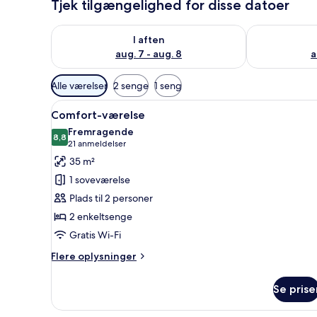
Tjek tilgængelighed for disse datoer
Tjek tilgængelighed for i aften aug. 7 - aug. 8
Tjek tilgænge
I aften
aug. 7 - aug. 8
a
Tilgængelige
Alle værelser
2 senge
1 seng
filtre
Indlæs
Et hotelværelse med seng, skriv
for
9
Comfort-værelse
alle
værelser
Fremragende
billeder
8,8
8,8 ud af 10
(21
21 anmeldelser
af
anmeldelser)
35 m²
Comfort-
1 soveværelse
værelse
Plads til 2 personer
2 enkeltsenge
Gratis Wi-Fi
Flere
Flere oplysninger
oplysninger
om
Se prise
Comfort-
værelse