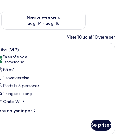
d aug. 7 - aug. 9
Tjek tilgængelighed for næste weekend aug. 14 - aug. 16
Næste weekend
aug. 14 - aug. 16
Viser 10 ud af 10 værelser
ng, et skrivebord, to stole, en skrivebordslampe, et lille bord og en dekorat
ndlæs
Et moderne hotelværelse med en stor seng, en
7
ite (VIP)
le
Enestående
illeder
,0
10,0 ud af 10
(1
1 anmeldelse
f
anmeldelse)
55 m²
uite
1 soveværelse
VIP)
Plads til 3 personer
1 kingsize-seng
Gratis Wi-Fi
ere
ere oplysninger
lysninger
m
Se priser
ite
IP)