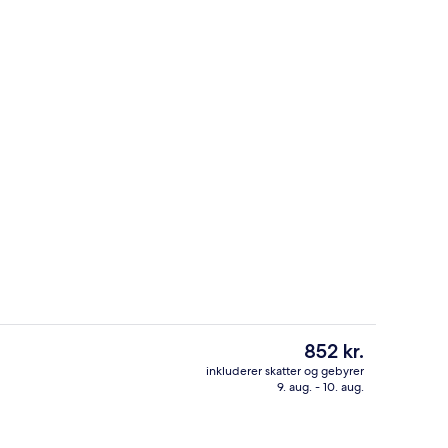
Interessepunkt
Den
852 kr.
nuværende
inkluderer skatter og gebyrer
pris
9. aug. - 10. aug.
natningsstedet)
Interessepunkt
er
852 kr.