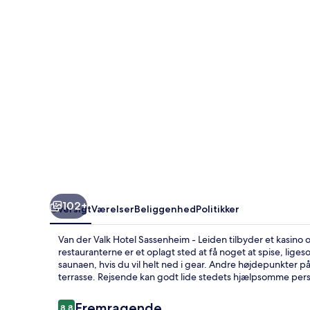
Sassenheim
-
Leiden
102+
Oversigt
Værelser
Beliggenhed
Politikker
Van der Valk Hotel Sassenheim - Leiden tilbyder et kasino 
restauranterne er et oplagt sted at få noget at spise, lig
saunaen, hvis du vil helt ned i gear. Andre højdepunkter på
terrasse. Rejsende kan godt lide stedets hjælpsomme pers
Anmeldelser
Fremragende
8,8