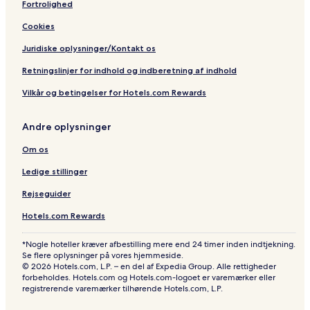
Fortrolighed
Cookies
Juridiske oplysninger/Kontakt os
Retningslinjer for indhold og indberetning af indhold
Vilkår og betingelser for Hotels.com Rewards
Andre oplysninger
Om os
Ledige stillinger
Rejseguider
Hotels.com Rewards
*Nogle hoteller kræver afbestilling mere end 24 timer inden indtjekning.
Se flere oplysninger på vores hjemmeside.
© 2026 Hotels.com, L.P. – en del af Expedia Group. Alle rettigheder
forbeholdes. Hotels.com og Hotels.com-logoet er varemærker eller
registrerende varemærker tilhørende Hotels.com, L.P.