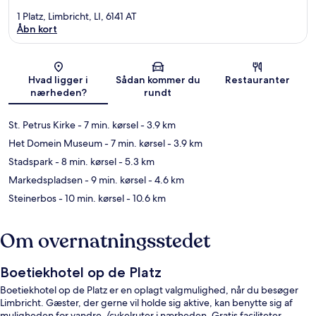
1 Platz, Limbricht, LI, 6141 AT
Åbn kort
Kort
Hvad ligger i
Sådan kommer du
Restauranter
nærheden?
rundt
St. Petrus Kirke
- 7 min. kørsel
- 3.9 km
Het Domein Museum
- 7 min. kørsel
- 3.9 km
Stadspark
- 8 min. kørsel
- 5.3 km
Markedspladsen
- 9 min. kørsel
- 4.6 km
Steinerbos
- 10 min. kørsel
- 10.6 km
Om overnatningsstedet
Boetiekhotel op de Platz
Boetiekhotel op de Platz er en oplagt valgmulighed, når du besøger
Limbricht. Gæster, der gerne vil holde sig aktive, kan benytte sig af
muligheden for vandre-/cykelruter i nærheden. Gratis faciliteter