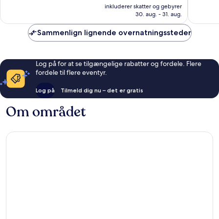
er
Fremragende,
inkluderer skatter og gebyrer
631
669 kr.
30. aug. - 31. aug.
175
anmelde
anmeldelser
Sammenlign lignende overnatningssteder
Log på for at se tilgængelige rabatter og fordele. Flere
fordele til flere eventyr.
Log på
Tilmeld dig nu – det er gratis
Om området