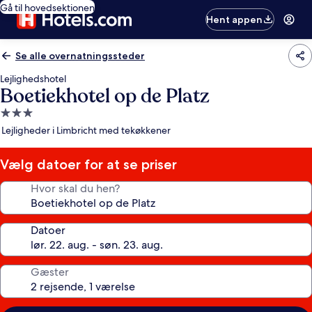
Gå til hovedsektionen
Hent appen
Se alle overnatningssteder
Lejlighedshotel
Boetiekhotel op de Platz
3.0-
stjernet
Lejligheder i Limbricht med tekøkkener
overnatningssted
Vælg datoer for at se priser
Hvor skal du hen?
Datoer
Gæster