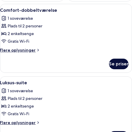
Indlæs
Et soveværelse med en stor seng, træl
19
Comfort-dobbeltværelse
alle
1 soveværelse
billeder
Plads til 2 personer
af
Comfort-
2 enkeltsenge
dobbeltværelse
Gratis Wi-Fi
Flere
Flere oplysninger
oplysninger
om
Se priser
Comfort-
dobbeltværelse
Indlæs
Et soveværelse med seng, fjernsyn, b
7
Luksus-suite
alle
1 soveværelse
billeder
Plads til 2 personer
af
Luksus-
2 enkeltsenge
suite
Gratis Wi-Fi
Flere
Flere oplysninger
oplysninger