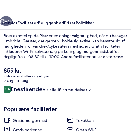
rige
Næste
46+
Oversigt
Faciliteter
Beliggenhed
Priser
Politikker
Boetiekhotel op de Platz er en oplagt valgmulighed, når du besøger
Limbricht. Gæster, der gerne vil holde sig aktive, kan benytte sig af
muligheden for vandre-/cykelruter i nærheden. Gratis faciliteter
inkluderer Wi-Fi, selvstændig parkering og morgenmadsbuffet
dagligt fra kl. 08.30 til kl. 10.00. Andre faciliteter tæller en terrasse
og en have.
Den
859 kr.
nuværende
inkluderer skatter og gebyrer
pris
9. aug. - 10. aug.
Terrasse/gårdhave
er
Anmeldelser
Enestående
9,4
Vis alle 15 anmeldelser
859 kr.
9,4 ud af 10.
Populære faciliteter
Gratis morgenmad
Tekøkken
Gratis parkering
Gratis Wi-Fi