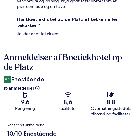
vandreture og ridning. Nyd godt af faciliteter som et
picnicområde og en have.
Har Boetiekhotel op de Platz et køkken eller
tekøkken?
Ja, der er et tekøkken.
Anmeldelser af Boetiekhotel op
Anmeldelser
de Platz
Enestående
9,4
15 anmeldelser
9,6
8,6
8,8
Rengøring
Faciliteter
Overnatningsstedets
tilstand og faciliteter
Anmeldelser
Verificeret anmeldelse
10/10 Enestående