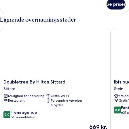
om
Se priser
Luksus-
suite
Lignende overnatningssteder
Doubletree By Hilton Sittard
Ibis bud
Doubletree
Ibis
Doubletree By Hilton Sittard
Ibis b
By
budget
Sittard
Stein
Hilton
Stein
Mulighed for parkering
Gratis Wi-Fi
Kæledy
Sittard
Maastric
Restaurant
Forbundne værelser
Gratis
Sittard
Stein
tilbydes
8.8
Fant
8,8
9.0
Fremragende
ud
631 
9,0
ud
175 anmeldelser
af
af
10,
Prisen
669 kr.
10,
Fantasti