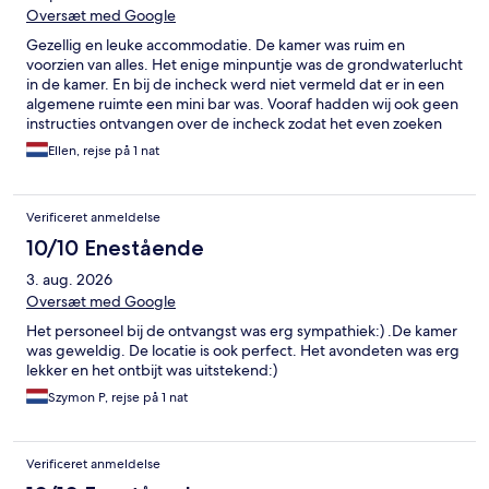
Oversæt med Google
Gezellig en leuke accommodatie. De kamer was ruim en
voorzien van alles. Het enige minpuntje was de grondwaterlucht
in de kamer. En bij de incheck werd niet vermeld dat er in een
algemene ruimte een mini bar was. Vooraf hadden wij ook geen
instructies ontvangen over de incheck zodat het even zoeken
was waar wij naar binnen moesten en de sleutel op konden
Ellen, rejse på 1 nat
halen. Verder was het een perfecte locatie en wij zullen zeker
nog een keer terugkomen.
Verificeret anmeldelse
10/10 Enestående
3. aug. 2026
Oversæt med Google
Het personeel bij de ontvangst was erg sympathiek:) .De kamer
was geweldig. De locatie is ook perfect. Het avondeten was erg
lekker en het ontbijt was uitstekend:)
Szymon P, rejse på 1 nat
Verificeret anmeldelse