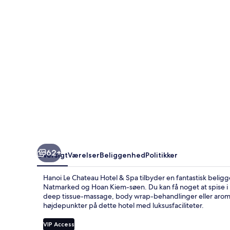
&
Spa
62+
Oversigt
Værelser
Beliggenhed
Politikker
Hanoi Le Chateau Hotel & Spa tilbyder en fantastisk beli
Natmarked og Hoan Kiem-søen. Du kan få noget at spise i
deep tissue-massage, body wrap-behandlinger eller aroma
højdepunkter på dette hotel med luksusfaciliteter.
VIP Access