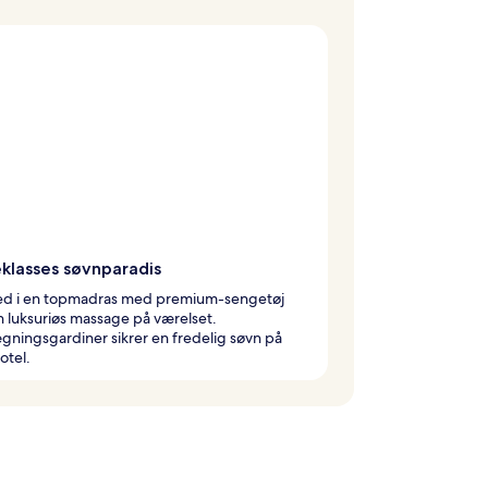
eklasses søvnparadis
ed i en topmadras med premium-sengetøj
n luksuriøs massage på værelset.
ningsgardiner sikrer en fredelig søvn på
otel.