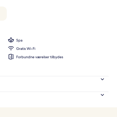
diolejlighed - byudsigt | Premium-sengetøj, senge med topmadrasser, minib
Spa
Gratis Wi-Fi
Forbundne værelser tilbydes