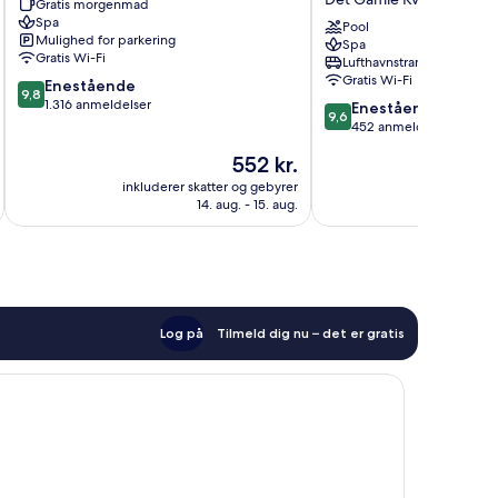
Gratis morgenmad
Hanoi
HOTEL
Spa
Det
&
Pool
Mulighed for parkering
Spa
Gamle
ROOFTOP
Gratis Wi-Fi
Lufthavnstransport
Kvarter
Det
Gratis Wi-Fi
9.8
Enestående
Gamle
9,8
ud
1.316 anmeldelser
9.6
Kvarter
Enestående
9,6
af
ud
452 anmeldelser
10,
af
Prisen
552 kr.
Enestående,
10,
er
1.316
Enestående,
inkluderer skatter og gebyrer
inkluderer 
552 kr.
anmeldelser
14. aug. - 15. aug.
452
anmeldelser
Log på
Tilmeld dig nu – det er gratis