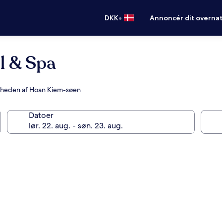
•
DKK
Annoncér dit overna
l & Spa
nærheden af Hoan Kiem-søen
Datoer