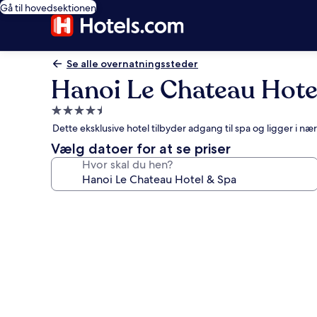
Gå til hovedsektionen
Se alle overnatningssteder
Hanoi Le Chateau Hote
4.5-
stjernet
Dette eksklusive hotel tilbyder adgang til spa og ligger i 
overnatningssted
Vælg datoer for at se priser
Hvor skal du hen?
Billedgalleri
for
Hanoi
Le
Chateau
Hotel