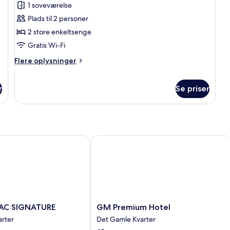
1 soveværelse
værelse
Plads til 2 personer
med
2 store enkeltsenge
2
Gratis Wi-Fi
enkeltsenge
-
Flere
Flere oplysninger
flere
oplysninger
om
senge
Executive-
r
Se priser
værelse
med
2
enkeltsenge
-
C SIGNATURE
GM Premium Hotel
flere
senge
GM
LAC SIGNATURE
GM Premium Hotel
Premium
rter
Det Gamle Kvarter
Hotel