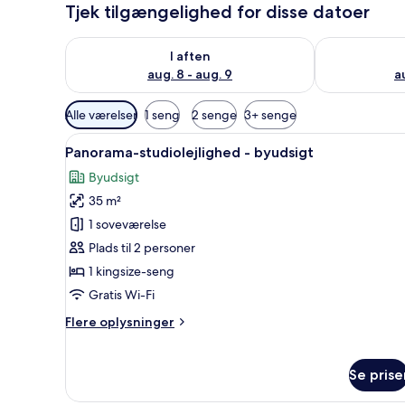
Tjek tilgængelighed for disse datoer
Tjek tilgængelighed for i aften aug. 8 - aug. 9
Tjek tilgænge
I aften
aug. 8 - aug. 9
a
Tilgængelige
Alle værelser
1 seng
2 senge
3+ senge
filtre
Indlæs
Panorama-studiolejlighed - by
for
10
Panorama-studiolejlighed - byudsigt
alle
værelser
Byudsigt
billeder
35 m²
af
Panorama-
1 soveværelse
studiolejlighed
Plads til 2 personer
-
1 kingsize-seng
byudsigt
Gratis Wi-Fi
Flere
Flere oplysninger
oplysninger
om
Panorama-
Se prise
studiolejlighed
-