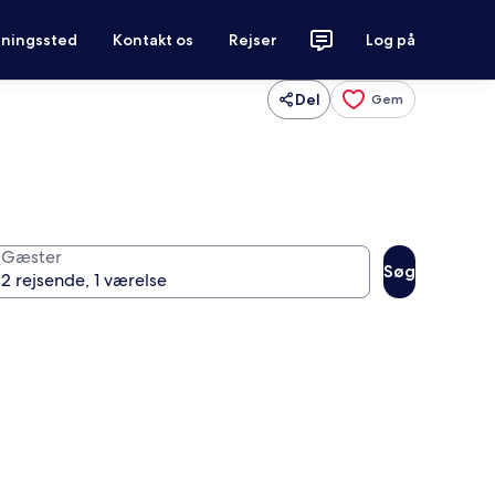
tningssted
Kontakt os
Rejser
Log på
Del
Gem
Gæster
Søg