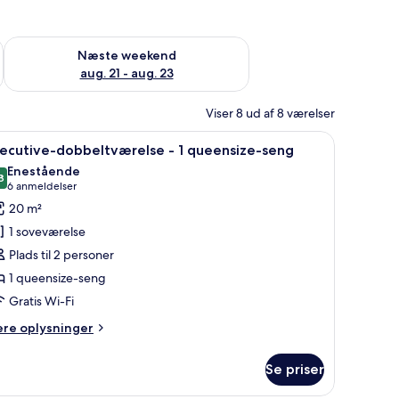
d aug. 14 - aug. 16
Tjek tilgængelighed for næste weekend aug. 21 - aug. 23
Næste weekend
aug. 21 - aug. 23
Viser 8 ud af 8 værelser
ng, trægulv, skrivebord med stol, et natbord med lampe og et spejl.
ndlæs
Et hotelværelse med en stor seng, telefon ved s
15
xecutive-dobbeltværelse - 1 queensize-seng
le
Enestående
illeder
8
9,8 ud af 10
(6
6 anmeldelser
f
anmeldelser)
20 m²
xecutive-
1 soveværelse
obbeltværelse
Plads til 2 personer
1 queensize-seng
Gratis Wi-Fi
ueensize-
eng
ere
ere oplysninger
lysninger
m
Se priser
ecutive-
bbeltværelse