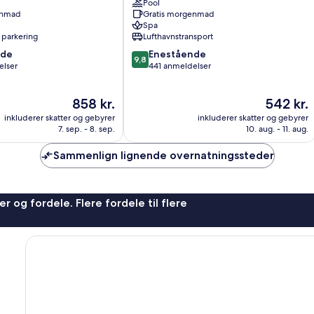
Pool
Det
enmad
Gratis morgenmad
Gamle
Spa
Kvarter
 parkering
Lufthavnstransport
9.8
nde
Enestående
9,8
ud
elser
441 anmeldelser
af
10,
Prisen
Prisen
858 kr.
542 kr.
Enestående,
er
er
441
inkluderer skatter og gebyrer
inkluderer skatter og gebyrer
858 kr.
542 kr.
anmeldelser
7. sep. - 8. sep.
10. aug. - 11. aug.
Sammenlign lignende overnatningssteder
r og fordele. Flere fordele til flere