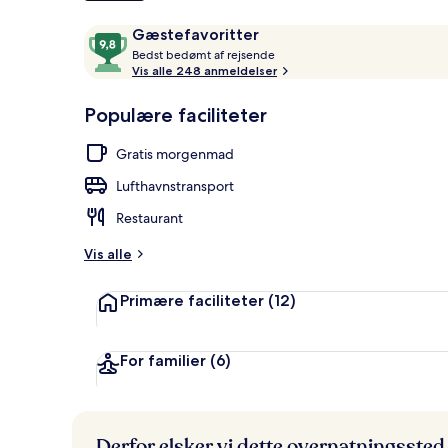
Anmeldelser
9,8
Gæstefavoritter
B
ud
Bedst bedømt af rejsende
Panorama-stu
e
Vis alle 248 anmeldelser
af
d
10,
s
Populære faciliteter
Gæstefavoritter
t
Gratis morgenmad
b
e
Lufthavnstransport
d
ø
Restaurant
m
t
Vis alle
a
Primære faciliteter
(12)
f
r
e
For familier
(6)
j
s
e
n
Derfor elsker vi dette overnatningssted