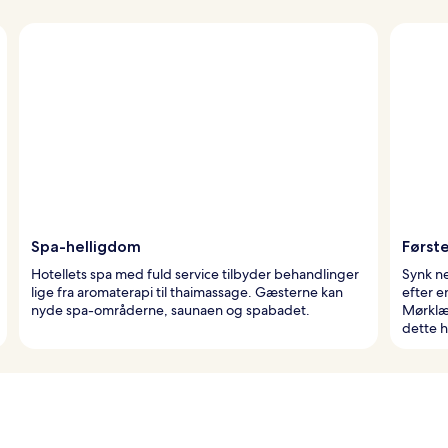
Spa-helligdom
Først
Hotellets spa med fuld service tilbyder behandlinger
Synk n
lige fra aromaterapi til thaimassage. Gæsterne kan
efter e
nyde spa-områderne, saunaen og spabadet.
Mørklæg
dette h