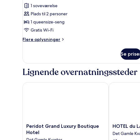
byudsigt
1 soveværelse
dobbeltværelse
-
Plads til 2 personer
1
1 queensize-seng
queensize-
Gratis Wi-Fi
seng
Flere
Flere oplysninger
-
oplysninger
byudsigt
om
Se prise
Premier-
dobbeltværelse
-
Lignende overnatningssteder
1
queensize-
seng
Peridot Grand Luxury Boutique Hotel
HOTEL du LA
-
byudsigt
Peridot
HOTEL
Peridot Grand Luxury Boutique
HOTEL du 
Grand
du
Hotel
Det Gamle Kva
Luxury
LAC
Det Gamle Kvarter