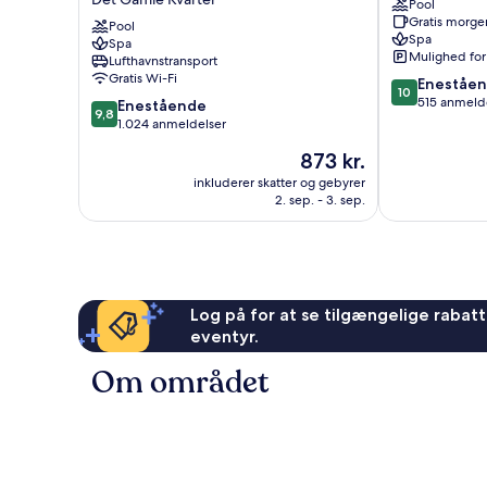
Pool
Boutique
SIGNATURE
Gratis morg
Hotel
Pool
Det
Spa
Spa
Det
Gamle
Mulighed for
Lufthavnstransport
Gamle
Kvarter
Gratis Wi-Fi
10.0
Eneståe
Kvarter
10
ud
515 anmeld
9.8
Enestående
9,8
af
ud
1.024 anmeldelser
10,
af
Prisen
873 kr.
Enestående,
10,
er
515
Enestående,
inkluderer skatter og gebyrer
873 kr.
anmeldelser
2. sep. - 3. sep.
1.024
anmeldelser
Log på for at se tilgængelige rabatte
eventyr.
Om området