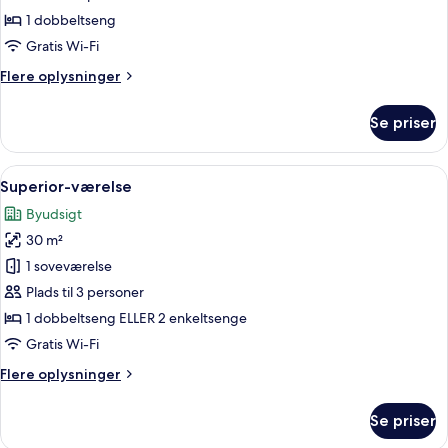
Access
1 dobbeltseng
Gratis Wi-Fi
Flere
Flere oplysninger
oplysninger
om
Se priser
Studio
Pool
Access
Indlæs
Et hotelværelse med en stor seng, et s
6
Superior-værelse
alle
Byudsigt
billeder
30 m²
af
Superior-
1 soveværelse
værelse
Plads til 3 personer
1 dobbeltseng ELLER 2 enkeltsenge
Gratis Wi-Fi
Flere
Flere oplysninger
oplysninger
om
Se priser
Superior-
værelse