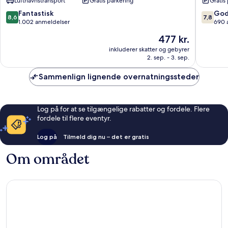
Lufthavnstransport
Gratis parkering
Gratis
Spa
Patong
8.6
7.8
Fantastisk
God
8,6
7,8
ud
ud
1.002 anmeldelser
690 
af
af
Prisen
477 kr.
10,
10,
er
Fantastisk,
Godt,
inkluderer skatter og gebyrer
477 kr.
2. sep. - 3. sep.
1.002
690
anmeldelser
anmelde
Sammenlign lignende overnatningssteder
Log på for at se tilgængelige rabatter og fordele. Flere
fordele til flere eventyr.
Log på
Tilmeld dig nu – det er gratis
Om området