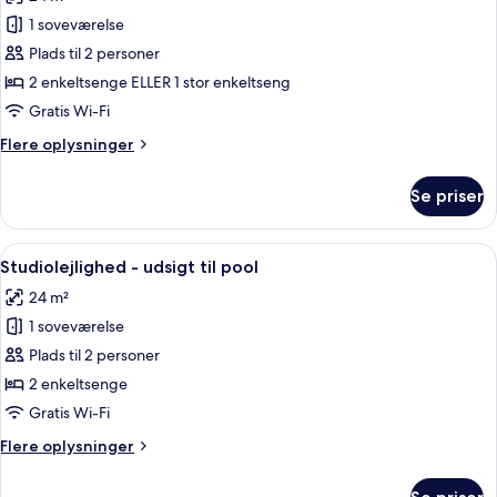
af
Studiolejlighed
1 soveværelse
Plads til 2 personer
2 enkeltsenge ELLER 1 stor enkeltseng
Gratis Wi-Fi
Flere
Flere oplysninger
oplysninger
om
Se priser
Studiolejlighed
Indlæs
Et hotelværelse med seng, skrivebord,
7
Studiolejlighed - udsigt til pool
alle
24 m²
billeder
1 soveværelse
af
Studiolejlighed
Plads til 2 personer
-
2 enkeltsenge
udsigt
Gratis Wi-Fi
til
Flere
Flere oplysninger
pool
oplysninger
om