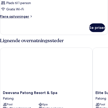
Plads til 1 person
Gratis Wi-Fi
Flere
Flere oplysninger
oplysninger
om
Se priser
Værelse
Lignende overnatningssteder
Deevana Patong Resort & Spa
Elite Sui
Deevana
Elite
Deevana Patong Resort & Spa
Elite S
Patong
Suites
Patong
Patong
Resort
Patong
Pool
Spa
Pool
&
Patong