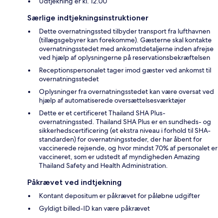
Udtjekning er kl. 12.00
Særlige indtjekningsinstruktioner
Dette overnatningssted tilbyder transport fra lufthavnen
(tillægsgebyrer kan forekomme). Gæsterne skal kontakte
overnatningsstedet med ankomstdetaljerne inden afrejse
ved hjælp af oplysningerne på reservationsbekræftelsen
Receptionspersonalet tager imod gæster ved ankomst til
overnatningsstedet
Oplysninger fra overnatningsstedet kan være oversat ved
hjælp af automatiserede oversættelsesværktøjer
Dette er et certificeret Thailand SHA Plus-
overnatningssted. Thailand SHA Plus er en sundheds- og
sikkerhedscertificering (et ekstra niveau i forhold til SHA-
standarden) for overnatningssteder, der har åbent for
vaccinerede rejsende, og hvor mindst 70% af personalet er
vaccineret, som er udstedt af myndigheden Amazing
Thailand Safety and Health Administration.
Påkrævet ved indtjekning
Kontant depositum er påkrævet for påløbne udgifter
Gyldigt billed-ID kan være påkrævet