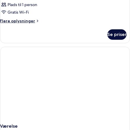
Plads til 1 person
Gratis Wi-Fi
Flere
Flere oplysninger
oplysninger
om
Se priser
Værelse
Værelse