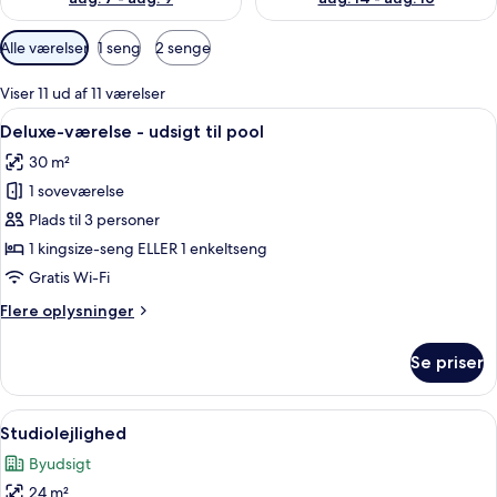
Tilgængelige
Alle værelser
1 seng
2 senge
filtre
for
Viser 11 ud af 11 værelser
værelser
Indlæs
Et hotelværelse med en stor seng, et sk
9
Deluxe-værelse - udsigt til pool
alle
30 m²
billeder
1 soveværelse
af
Deluxe-
Plads til 3 personer
værelse
1 kingsize-seng ELLER 1 enkeltseng
-
Gratis Wi-Fi
udsigt
Flere
Flere oplysninger
til
oplysninger
pool
om
Se priser
Deluxe-
værelse
-
Indlæs
Et hotelværelse med en stor seng, et s
8
udsigt
Studiolejlighed
alle
til
Byudsigt
pool
billeder
24 m²