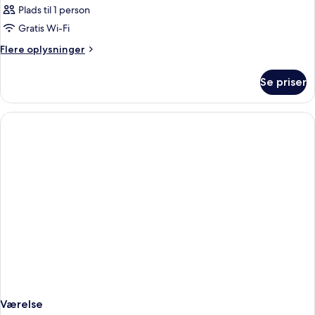
Plads til 1 person
Gratis Wi-Fi
Flere
Flere oplysninger
oplysninger
om
Se priser
Værelse
Værelse