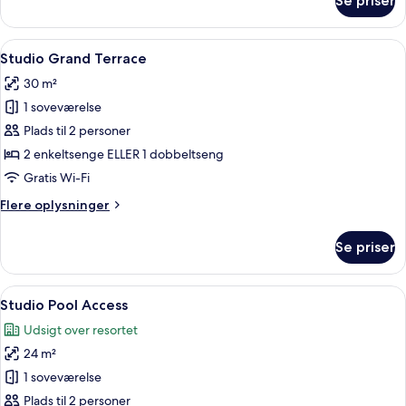
Se priser
Studiolejlighed
-
udsigt
Indlæs
Et hotelværelse med en stor seng, et
9
til
Studio Grand Terrace
alle
pool
30 m²
billeder
1 soveværelse
af
Studio
Plads til 2 personer
Grand
2 enkeltsenge ELLER 1 dobbeltseng
Terrace
Gratis Wi-Fi
Flere
Flere oplysninger
oplysninger
om
Se priser
Studio
Grand
Terrace
Indlæs
Et moderne hotelværelse med en stor se
9
Studio Pool Access
alle
Udsigt over resortet
billeder
24 m²
af
Studio
1 soveværelse
Pool
Plads til 2 personer