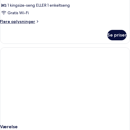
1 kingsize-seng ELLER 1 enkeltseng
Gratis Wi-Fi
Flere
Flere oplysninger
oplysninger
om
Se priser
Deluxe-
værelse
Værelse