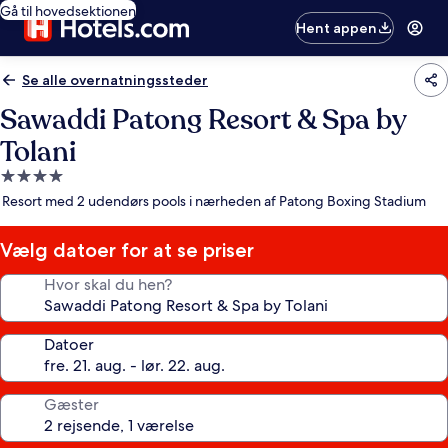
Gå til hovedsektionen
Hent appen
Se alle overnatningssteder
Sawaddi Patong Resort & Spa by
Tolani
4.0-
stjernet
Resort med 2 udendørs pools i nærheden af Patong Boxing Stadium
overnatningssted
Vælg datoer for at se priser
Hvor skal du hen?
Datoer
Gæster