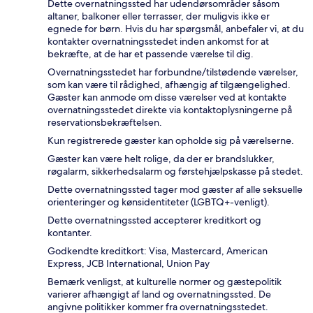
Dette overnatningssted har udendørsområder såsom
altaner, balkoner eller terrasser, der muligvis ikke er
egnede for børn. Hvis du har spørgsmål, anbefaler vi, at du
kontakter overnatningsstedet inden ankomst for at
bekræfte, at de har et passende værelse til dig.
Overnatningsstedet har forbundne/tilstødende værelser,
som kan være til rådighed, afhængig af tilgængelighed.
Gæster kan anmode om disse værelser ved at kontakte
overnatningsstedet direkte via kontaktoplysningerne på
reservationsbekræftelsen.
Kun registrerede gæster kan opholde sig på værelserne.
Gæster kan være helt rolige, da der er brandslukker,
røgalarm, sikkerhedsalarm og førstehjælpskasse på stedet.
Dette overnatningssted tager mod gæster af alle seksuelle
orienteringer og kønsidentiteter (LGBTQ+-venligt).
Dette overnatningssted accepterer kreditkort og
kontanter.
Godkendte kreditkort: Visa, Mastercard, American
Express, JCB International, Union Pay
Bemærk venligst, at kulturelle normer og gæstepolitik
varierer afhængigt af land og overnatningssted. De
angivne politikker kommer fra overnatningsstedet.