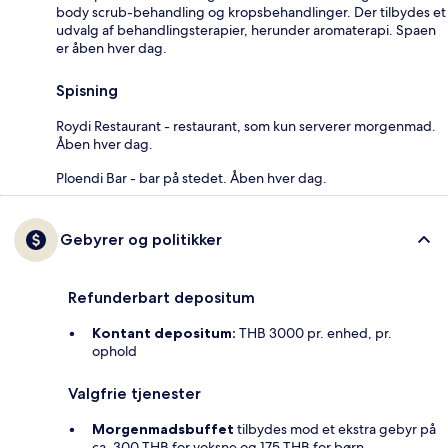
body scrub-behandling og kropsbehandlinger. Der tilbydes et
udvalg af behandlingsterapier, herunder aromaterapi. Spaen
er åben hver dag.
Spisning
Roydi Restaurant - restaurant, som kun serverer morgenmad.
Åben hver dag.
Ploendi Bar - bar på stedet. Åben hver dag.
Gebyrer og politikker
Refunderbart depositum
Kontant depositum:
THB 3000 pr. enhed, pr.
ophold
Valgfrie tjenester
Morgenmadsbuffet
tilbydes mod et ekstra gebyr på
ca. 300 THB for voksne og 175 THB for børn