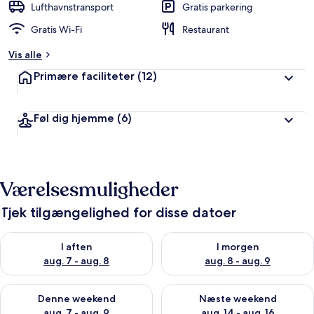
Lufthavnstransport
Gratis parkering
Gratis Wi-Fi
Restaurant
Vis alle
Primære faciliteter
(12)
Føl dig hjemme
(6)
Værelsesmuligheder
Tjek tilgængelighed for disse datoer
Tjek tilgængelighed for i aften aug. 7 - aug. 8
Tjek tilgængelighed for i morg
I aften
I morgen
aug. 7 - aug. 8
aug. 8 - aug. 9
Tjek tilgængelighed for denne weekend aug. 7 - aug. 9
Tjek tilgængelighed for næste
Denne weekend
Næste weekend
aug. 7 - aug. 9
aug. 14 - aug. 16