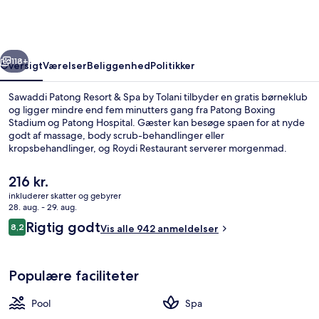
&
Spa
by
rige
Næste
Tolani
118+
Oversigt
Værelser
Beliggenhed
Politikker
Sawaddi Patong Resort & Spa by Tolani tilbyder en gratis børneklub
og ligger mindre end fem minutters gang fra Patong Boxing
Stadium og Patong Hospital. Gæster kan besøge spaen for at nyde
godt af massage, body scrub-behandlinger eller
kropsbehandlinger, og Roydi Restaurant serverer morgenmad.
Andre højdepunkter tæller 2 udendørs pools, en bar ved poolen og
et fitnesscenter. Rejsende er vilde med stedets hjælpsomme
Den
216 kr.
personale.
nuværende
inkluderer skatter og gebyrer
pris
28. aug. - 29. aug.
2 udendørs pools, parasoller, liggestol
er
Anmeldelser
Rigtig godt
8,2
Vis alle 942 anmeldelser
216 kr.
8,2 ud af 10.
Populære faciliteter
Pool
Spa