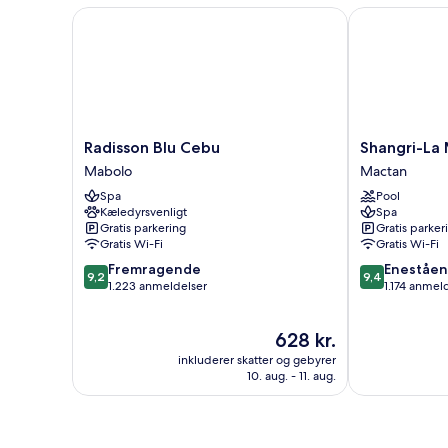
Radisson Blu Cebu
Shangri-La M
Radisson
Shangri-
Radisson Blu Cebu
Shangri-La
Blu
La
Mabolo
Mactan
Cebu
Mactan,
Spa
Pool
Mabolo
Cebu
Kæledyrsvenligt
Spa
Mactan
Gratis parkering
Gratis parker
Gratis Wi-Fi
Gratis Wi-Fi
9.2
9.4
Fremragende
Eneståe
9,2
9,4
ud
ud
1.223 anmeldelser
1.174 anmel
af
af
10,
10,
Prisen
628 kr.
Fremragende,
Enestående,
er
1.223
1.174
inkluderer skatter og gebyrer
628 kr.
anmeldelser
anmeldelser
10. aug. - 11. aug.