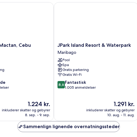
actan, Cebu
JPark Island Resort & Waterpark
JPark
 Mactan, Cebu
JPark Island Resort & Waterpark
Island
Maribago
Resort
Pool
&
Spa
Waterpark
ing
Gratis parkering
Maribago
Gratis Wi-Fi
8.6
nde
Fantastisk
8,6
ud
delser
1.005 anmeldelser
af
10,
Prisen
Prisen
1.224 kr.
1.291 kr.
Fantastisk,
er
er
1.005
inkluderer skatter og gebyrer
inkluderer skatter og gebyrer
1.224 kr.
1.291 kr.
anmeldelser
8. sep. - 9. sep.
10. aug. - 11. aug.
Sammenlign lignende overnatningssteder