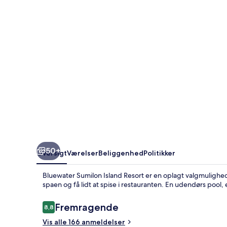
50+
Oversigt
Værelser
Beliggenhed
Politikker
Bluewater Sumilon Island Resort er en oplagt valgmulighed
spaen og få lidt at spise i restauranten. En udendørs poo
Anmeldelser
Fremragende
8,8
8,8 ud af 10.
Vis alle 166 anmeldelser