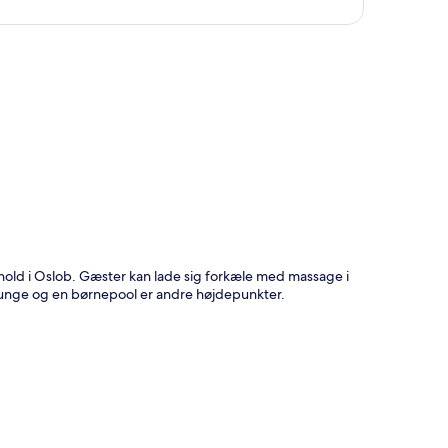
t
phold i Oslob. Gæster kan lade sig forkæle med massage i
/lounge og en børnepool er andre højdepunkter.