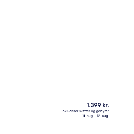
eværelse - privat pool | Minibar, pengeskab på værelset, skrivebord
Telt (Glamping) | Minibar, pengeskab 
Den
1.399 kr.
nuværende
inkluderer skatter og gebyrer
pris
11. aug. - 12. aug.
nden
Massage
er
1.399 kr.