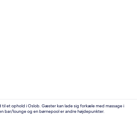
Villa - 1 sov
 til et ophold i Oslob. Gæster kan lade sig forkæle med massage i
l, en bar/lounge og en børnepool er andre højdepunkter.
Tæt på stra