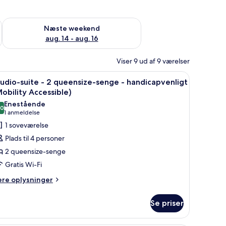
d aug. 7 - aug. 9
Tjek tilgængelighed for næste weekend aug. 14 - aug. 16
Næste weekend
aug. 14 - aug. 16
Viser 9 ud af 9 værelser
sengeborde med lamper, en stol og en træsenggavl.
ndlæs
Et hotelværelse med to senge, et skrivebord 
7
udio-suite - 2 queensize-senge - handicapvenligt
le
obility Accessible)
illeder
Enestående
,0
f
10,0 ud af 10
(1
1 anmeldelse
tudio-
anmeldelse)
1 soveværelse
uite
Plads til 4 personer
2 queensize-senge
Gratis Wi-Fi
ueensize-
ere
enge
ere oplysninger
lysninger
m
andicapvenligt
Se priser
udio-
Mobility
ite