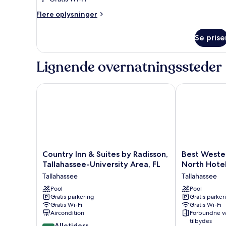
1
kingsize-
Flere
Flere oplysninger
oplysninger
seng
om
Se prise
Studio-
suite
-
Lignende overnatningssteder
1
kingsize-
seng
Country Inn & Suites by Radisson, Tallahassee-Univer
Best Western 
Country
Best
Country Inn & Suites by Radisson,
Best Wester
Inn
Western
Tallahassee-University Area, FL
North Hote
&
Plus
Tallahassee
Tallahassee
Suites
Tallahassee
by
Pool
North
Pool
Gratis parkering
Gratis parker
Radisson,
Hotel
Gratis Wi-Fi
Gratis Wi-Fi
Tallahassee-
Tallahassee
Aircondition
Forbundne v
University
tilbydes
8.4
Area,
Alletiders