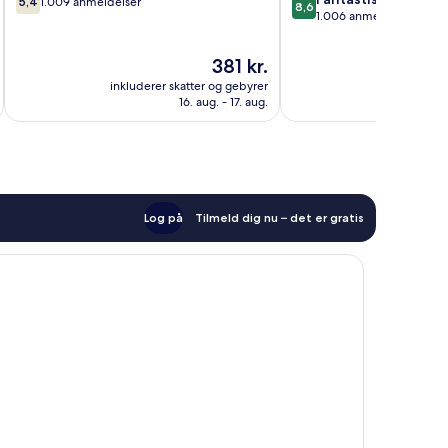
5,4
1.009 anmeldelser
8,6
ud
ud
1.006 anmeldelser
af
af
10,
10,
Prisen
381 kr.
1.009
Fantastisk,
er
inkluderer skatter og gebyrer
inkluderer 
anmeldelser
1.006
381 kr.
16. aug. - 17. aug.
anmeldelser
Log på
Tilmeld dig nu – det er gratis