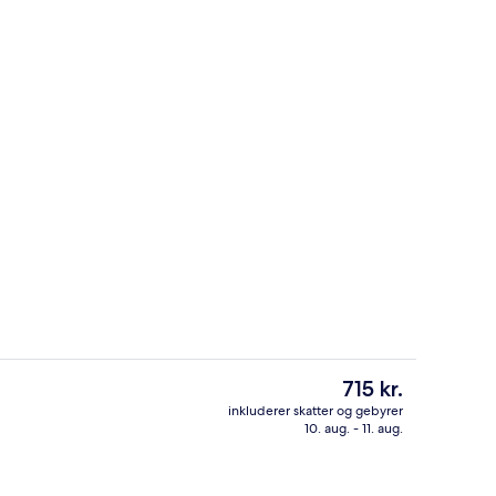
eter
Skrivebord, arbejdsområde til bærbar
Den
715 kr.
nuværende
inkluderer skatter og gebyrer
pris
10. aug. - 11. aug.
arbejdsområde til bærbare computere, lydisolering
Facilitet på overnatningsstedet
er
715 kr.