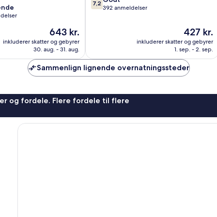
7,2
ende
ud
392 anmeldelser
ldelser
af
10,
Prisen
Prisen
643 kr.
427 kr.
Godt,
er
er
,
inkluderer skatter og gebyrer
inkluderer skatter og gebyrer
392
643 kr.
427 kr.
30. aug. - 31. aug.
1. sep. - 2. sep.
anmeldelser
Sammenlign lignende overnatningssteder
r og fordele. Flere fordele til flere