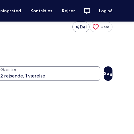
tningssted
Kontakt os
Rejser
Log på
Del
Gem
Gæster
Søg