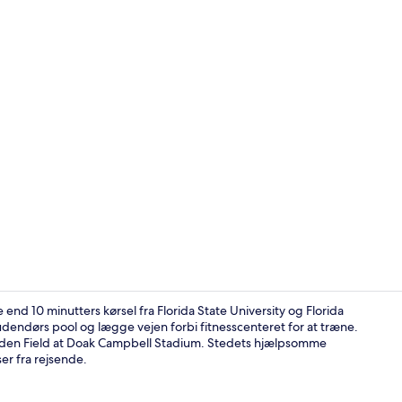
Fitnessfacilit
nd 10 minutters kørsel fra Florida State University og Florida
endørs pool og lægge vejen forbi fitnesscenteret for at træne.
wden Field at Doak Campbell Stadium. Stedets hjælpsomme
Skrivebord, 
er fra rejsende.