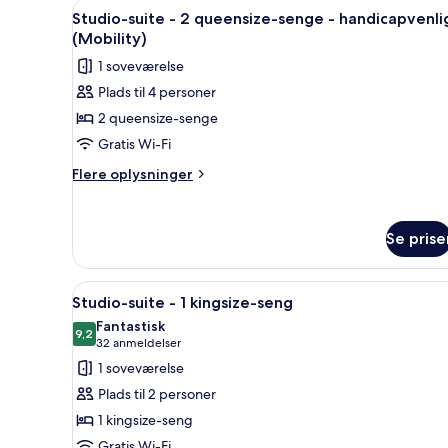
Indlæs
Et hotelværelse med to senge, 
3
1
Studio-suite - 2 queensize-senge - handicapvenli
alle
kingsize-
(Mobility)
seng
billeder
1 soveværelse
-
af
handicapvenligt
Plads til 4 personer
Studio-
(Mobility)
2 queensize-senge
suite
-
Gratis Wi-Fi
2
Flere
Flere oplysninger
queensize-
oplysninger
om
senge
Studio-
-
Se prise
suite
handicapvenligt
-
(Mobility)
2
Indlæs
Et hotelværelse med en stor s
7
queensize-
Studio-suite - 1 kingsize-seng
alle
senge
Fantastisk
-
billeder
9,2
9,2 ud af 10
(32
32 anmeldelser
handicapvenligt
af
anmeldelser)
1 soveværelse
(Mobility)
Studio-
Plads til 2 personer
suite
1 kingsize-seng
-
Gratis Wi-Fi