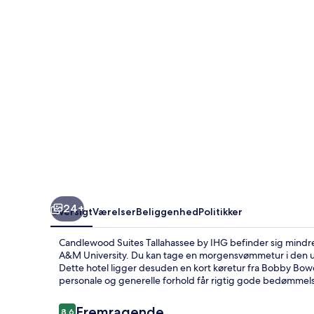
IHG
24+
Oversigt
Værelser
Beliggenhed
Politikker
Candlewood Suites Tallahassee by IHG befinder sig mindre e
A&M University. Du kan tage en morgensvømmetur i den ud
Dette hotel ligger desuden en kort køretur fra Bobby Bo
personale og generelle forhold får rigtig gode bedømmels
Anmeldelser
Fremragende
8,6