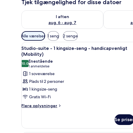
Tjek tilgængelighed for disse datoer
Tjek tilgængelighed for i aften aug. 6 - aug. 7
Tjek tilgænge
I aften
aug. 6 - aug. 7
a
Tilgængelige
Alle værelser
1 seng
2 senge
filtre
Indlæs
En pænt redt seng med hvide 
for
6
Studio-suite - 1 kingsize-seng - handicapvenligt
alle
værelser
(Mobility)
billeder
Enestående
10,0
af
10,0 ud af 10
(1
1 anmeldelse
Studio-
anmeldelse)
1 soveværelse
suite
Plads til 2 personer
-
1 kingsize-seng
1
Gratis Wi-Fi
kingsize-
Flere
seng
Flere oplysninger
oplysninger
-
om
handicapvenligt
Se prise
Studio-
(Mobility)
suite
-