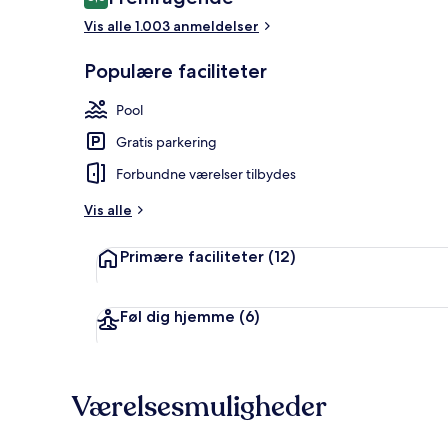
8,6 ud af 10.
Vis alle 1.003 anmeldelser
Interiør
Populære faciliteter
Pool
Gratis parkering
Forbundne værelser tilbydes
Vis alle
Primære faciliteter
(12)
Føl dig hjemme
(6)
Værelsesmuligheder