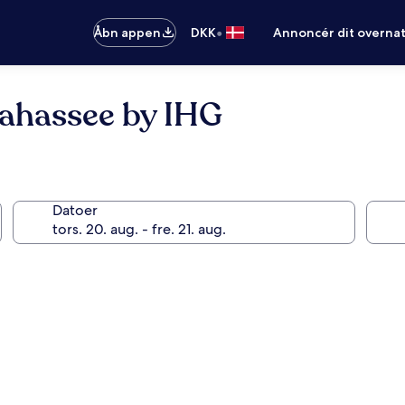
•
Åbn appen
DKK
Annoncér dit overna
lahassee by IHG
Datoer