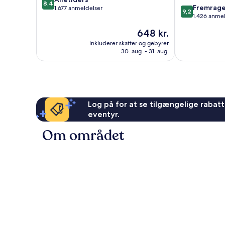
8,4
9.2
Fremrag
ud
FL
1.677 anmeldelser
9,2
ud
1.426 anme
af
Tallahassee
af
10,
Prisen
648 kr.
10,
Alletiders,
er
Fremragende
inkluderer skatter og gebyrer
1.677
648 kr.
30. aug. - 31. aug.
1.426
anmeldelser
anmeldelser
Log på for at se tilgængelige rabatte
eventyr.
Om området