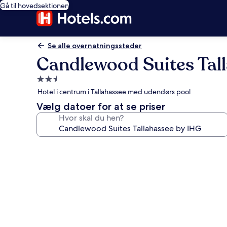
Gå til hovedsektionen
Se alle overnatningssteder
Candlewood Suites Tal
2.5-
stjernet
Hotel i centrum i Tallahassee med udendørs pool
overnatningssted
Vælg datoer for at se priser
Hvor skal du hen?
Billedgalleri
for
Candlewood
Suites
Tallahassee
by