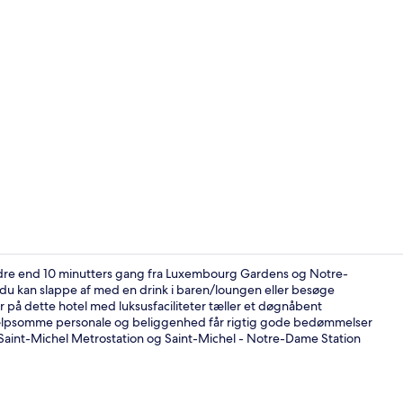
Signatur-vær
indre end 10 minutters gang fra Luxembourg Gardens og Notre-
om du kan slappe af med en drink i baren/loungen eller besøge
r på dette hotel med luksusfaciliteter tæller et døgnåbent
Restaurant
 hjælpsomme personale og beliggenhed får rigtig gode bedømmelser
: Saint-Michel Metrostation og Saint-Michel - Notre-Dame Station