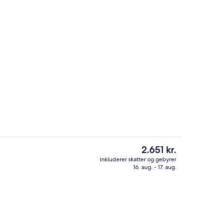
else (Premium Terrasse vue Eiffel) | Premium-sengetøj, Select Comfort-seng
Udendørsområde
Den
2.651 kr.
nuværende
inkluderer skatter og gebyrer
pris
16. aug. - 17. aug.
Yoga
er
2.651 kr.