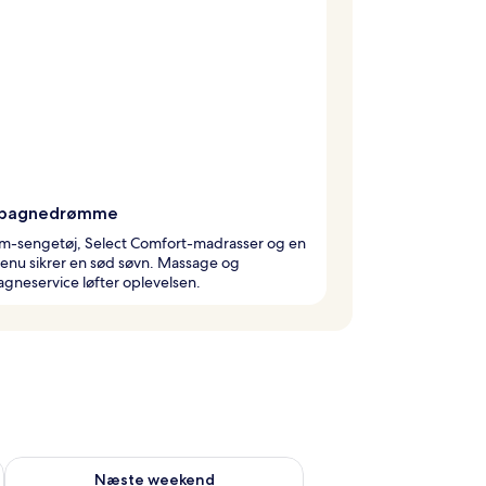
pagnedrømme
m-sengetøj, Select Comfort-madrasser og en
nu sikrer en sød søvn. Massage og
gneservice løfter oplevelsen.
d aug. 7 - aug. 9
Tjek tilgængelighed for næste weekend aug. 14 - aug. 16
Næste weekend