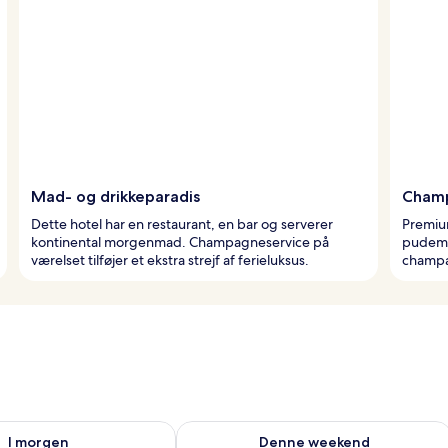
Mad- og drikkeparadis
Cham
Dette hotel har en restaurant, en bar og serverer
Premiu
kontinental morgenmad. Champagneservice på
pudeme
værelset tilføjer et ekstra strejf af ferieluksus.
champa
lighed for i morgen aug. 8 - aug. 9
Tjek tilgængelighed for denne weeken
I morgen
Denne weekend