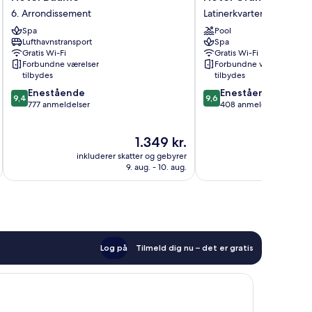
Baume
Grand
6. Arrondissement
Latinerkvarteret
6.
Coeur
Spa
Pool
Arrondissement
Latin
Lufthavnstransport
Spa
Latinerkvarteret
Gratis Wi-Fi
Gratis Wi-Fi
Forbundne værelser
Forbundne værelser
tilbydes
tilbydes
9.4
9.6
Enestående
Enestående
9,4
9,6
ud
ud
777 anmeldelser
408 anmeldelser
af
af
10,
10,
Prisen
1.349 kr.
Enestående,
Enestående,
er
777
408
inkluderer skatter og gebyrer
inkluderer 
1.349 kr.
anmeldelser
anmeldelser
9. aug. - 10. aug.
Log på
Tilmeld dig nu – det er gratis