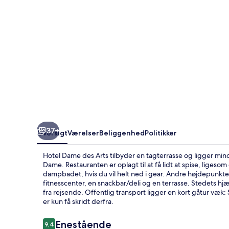
37+
Oversigt
Værelser
Beliggenhed
Politikker
Hotel Dame des Arts tilbyder en tagterrasse og ligger m
Dame. Restauranten er oplagt til at få lidt at spise, liges
dampbadet, hvis du vil helt ned i gear. Andre højdepunkte
fitnesscenter, en snackbar/deli og en terrasse. Stedets
fra rejsende. Offentlig transport ligger en kort gåtur væk
er kun få skridt derfra.
Anmeldelser
Enestående
9,4
9,4 ud af 10.