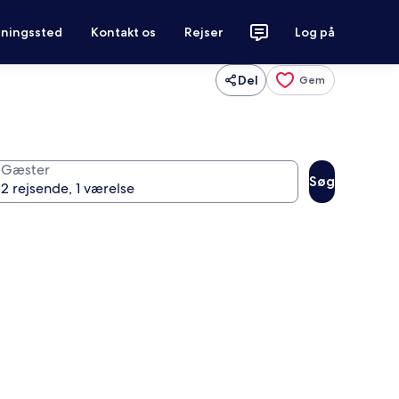
tningssted
Kontakt os
Rejser
Log på
Del
Gem
Gæster
Søg