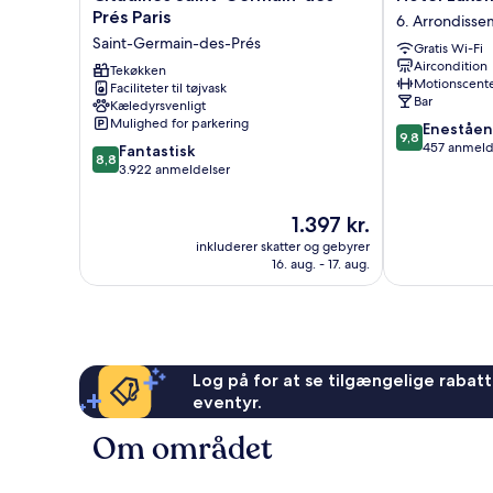
Saint-
Luxembourg
Prés Paris
6. Arrondisse
Germain-
Parc
Saint-Germain-des-Prés
Gratis Wi-Fi
des-
6.
Aircondition
Prés
Tekøkken
Arrondisseme
Motionscent
Faciliteter til tøjvask
Paris
Bar
Kæledyrsvenligt
Saint-
Mulighed for parkering
9.8
Eneståe
Germain-
9,8
ud
457 anmeld
8.8
des-
Fantastisk
8,8
af
ud
Prés
3.922 anmeldelser
10,
af
Enestående,
10,
Prisen
1.397 kr.
457
Fantastisk,
er
anmeldelser
inkluderer skatter og gebyrer
3.922
1.397 kr.
16. aug. - 17. aug.
anmeldelser
Log på for at se tilgængelige rabatte
eventyr.
Om området