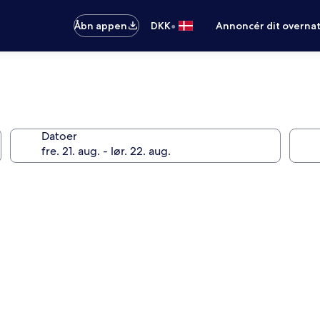
•
Åbn appen
DKK
Annoncér dit overna
Datoer