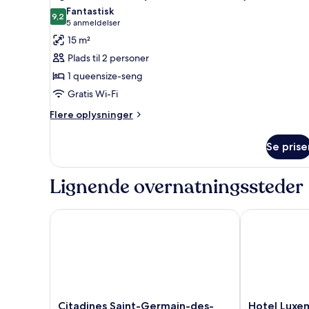
alle
Fantastisk
billeder
9,2
9,2 ud af 10
(5
5 anmeldelser
af
anmeldelser)
15 m²
Signatur-
Plads til 2 personer
værelse
1 queensize-seng
(Terrasse
Gratis Wi-Fi
vue
Eiffel)
Flere
Flere oplysninger
oplysninger
om
Se prise
Signatur-
værelse
(Terrasse
Lignende overnatningssteder
vue
Eiffel)
Citadines Saint-Germain-des-Prés Paris
Hotel Luxemb
Citadines
Hotel
Citadines Saint-Germain-des-
Hotel Luxe