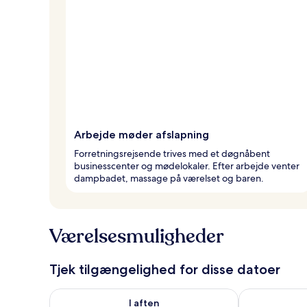
Arbejde møder afslapning
Forretningsrejsende trives med et døgnåbent
businesscenter og mødelokaler. Efter arbejde venter
dampbadet, massage på værelset og baren.
Værelsesmuligheder
Tjek tilgængelighed for disse datoer
Tjek tilgængelighed for i aften aug. 7 - aug. 8
Tjek tilgænge
I aften