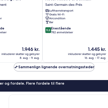
Victoire
ment
Saint-Germain-des-Prés
&
Lufthavnstransport
Germain
Gratis Wi-Fi
nt
Saint-
er
Aircondition
Germain-
Bar
des-
9.6
nde
Enestående
Prés
9,6
ud
elser
782 anmeldelser
af
10,
Enestående,
Prisen
Prisen
1.946 kr.
1.445 kr.
782
er
er
anmeldelser
inkluderer skatter og gebyrer
inkluderer skatter og gebyrer
1.946 kr.
1.445 kr.
8. aug. - 9. aug.
16. aug. - 17. aug.
Sammenlign lignende overnatningssteder
r og fordele. Flere fordele til flere