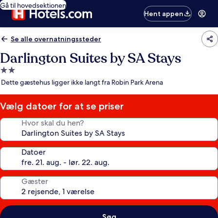
Gå til hovedsektionen
Hent appen
Se alle overnatningssteder
Darlington Suites by SA Stays
2.0-
stjernet
Dette gæstehus ligger ikke langt fra Robin Park Arena
overnatningssted
Vælg datoer for at se priser
Hvor skal du hen?
Datoer
Gæster
Søg