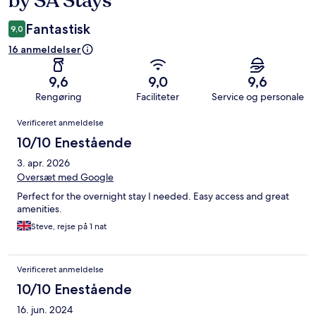
by SA Stays
Fantastisk
9,0
16 anmeldelser
9,6
9,0
9,6
Rengøring
Faciliteter
Service og personale
Anmeldelser
Verificeret anmeldelse
10/10 Enestående
3. apr. 2026
Oversæt med Google
Perfect for the overnight stay I needed. Easy access and great
amenities.
Steve, rejse på 1 nat
Verificeret anmeldelse
10/10 Enestående
16. jun. 2024