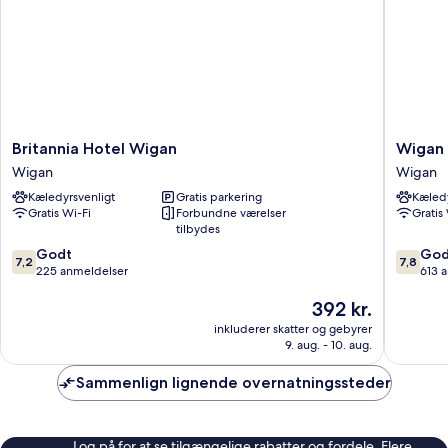
Britannia
Wigan
Britannia Hotel Wigan
Wigan 
Hotel
Oak
Wigan
Wigan
Wigan
Hotel
Kæledyrsvenligt
Gratis parkering
Kæledy
Wigan
by
Gratis Wi-Fi
Forbundne værelser
Gratis
Belvilla
tilbydes
Wigan
7.2
7.8
Godt
God
7,2
7,8
ud
ud
225 anmeldelser
613 
af
af
Prisen
392 kr.
10,
10,
er
Godt,
Godt,
inkluderer skatter og gebyrer
392 kr.
225
613
9. aug. - 10. aug.
anmeldelser
anmelde
Sammenlign lignende overnatningssteder
Log på for at se tilgængelige rabatter og fordele. Flere