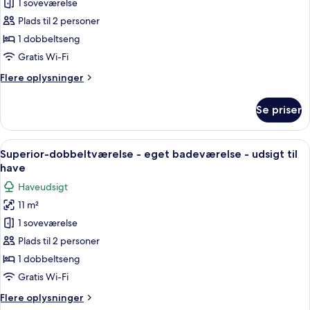
1 soveværelse
billeder
Plads til 2 personer
af
Comfort-
1 dobbeltseng
dobbeltværelse
Gratis Wi-Fi
Flere
Flere oplysninger
oplysninger
om
Se priser
Comfort-
dobbeltværelse
Indlæs
Et soveværelse med seng, natbord, lam
7
Superior-dobbeltværelse - eget badeværelse - udsigt til
alle
have
billeder
Haveudsigt
af
11 m²
Superior-
1 soveværelse
dobbeltværelse
-
Plads til 2 personer
eget
1 dobbeltseng
badeværelse
Gratis Wi-Fi
-
Flere
Flere oplysninger
udsigt
oplysninger