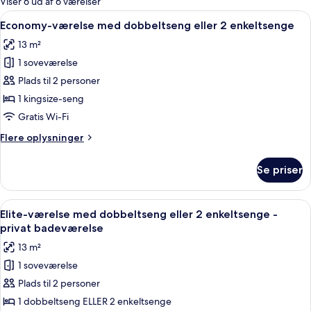
Viser 6 ud af 6 værelser
værelser
Indlæs
Et hotelværelse med to senge, hver me
11
Economy-værelse med dobbeltseng eller 2 enkeltsenge
alle
13 m²
billeder
1 soveværelse
af
Economy-
Plads til 2 personer
værelse
1 kingsize-seng
med
Gratis Wi-Fi
dobbeltseng
Flere
Flere oplysninger
eller
oplysninger
2
om
Se priser
Economy-
enkeltsenge
værelse
med
Indlæs
Et soveværelse med to senge, et skrive
6
dobbeltseng
Elite-værelse med dobbeltseng eller 2 enkeltsenge -
alle
eller
privat badeværelse
2
billeder
13 m²
enkeltsenge
af
1 soveværelse
Elite-
Plads til 2 personer
værelse
med
1 dobbeltseng ELLER 2 enkeltsenge