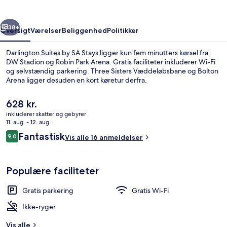
Stays
rige
Næste
38+
Oversigt
Værelser
Beliggenhed
Politikker
Darlington Suites by SA Stays ligger kun fem minutters kørsel fra
DW Stadion og Robin Park Arena. Gratis faciliteter inkluderer Wi-Fi
og selvstændig parkering. Three Sisters Væddeløbsbane og Bolton
Arena ligger desuden en kort køretur derfra.
Den
628 kr.
nuværende
inkluderer skatter og gebyrer
pris
11. aug. - 12. aug.
er
Anmeldelser
Fantastisk
9,0
Køleskab/fryser i fuld størrelse, mikr
Vis alle 16 anmeldelser
628 kr.
9,0 ud af 10.
Populære faciliteter
Gratis parkering
Gratis Wi-Fi
Ikke-ryger
Vis alle