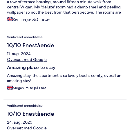
a row of terrace housing, around fifteen minute walk from
central Wigan. My 'deluxe' room had a damp smell and peeling
wallpaper so not the best from that perspective. The rooms are
accessed via entering a long code on a push button metal
Kevin, rejse på 2 nætter
keypad. A simple door key would have been much simpler to
use. You have access to a communal area, a kitchen, dining
table, fridge and TV. None of these facilities are in room. In
Verificeret anmeldelse
summary, a low priced property with a low price feel. The choice
is yours 😊
10/10 Enestående
11. aug. 2024
Oversæt med Google
Amazing place to stay
Amazing stay, the apartment is so lovely bed is comfy, overall an
amazing stay!
Megan, rejse på 1 nat
Verificeret anmeldelse
10/10 Enestående
24. aug. 2025
Oversæt med Google