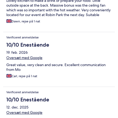
Lovely kitchen to make a drink or prepare your food. Little
outside space at the back. Massive bonus was the ceiling fan
which was so important with the hot weather. Very conveniently
located for our event at Robin Park the next day. Suitable
parking in the side street near the property.
Dawn, rejse på 1 nat
Verificeret anmeldelse
10/10 Enestående
19. feb. 2026
Oversæt med Google
Great value, very clean and secure. Excellent communication
from Mo
Carl, rejse på 1 nat
Verificeret anmeldelse
10/10 Enestående
12. dec. 2025
Oversæt med Google