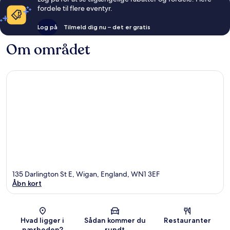
fordele til flere eventyr.
Log på
Tilmeld dig nu – det er gratis
Om området
135 Darlington St E, Wigan, England, WN1 3EF
Åbn kort
Kort
Hvad ligger i
Sådan kommer du
Restauranter
nærheden?
rundt