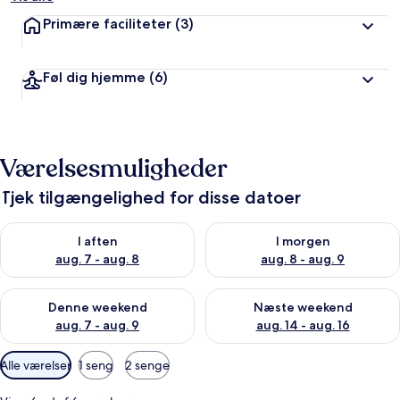
Primære faciliteter
(3)
Føl dig hjemme
(6)
Værelsesmuligheder
Tjek tilgængelighed for disse datoer
Tjek tilgængelighed for i aften aug. 7 - aug. 8
Tjek tilgængelighed for i morg
I aften
I morgen
aug. 7 - aug. 8
aug. 8 - aug. 9
Tjek tilgængelighed for denne weekend aug. 7 - aug. 9
Tjek tilgængelighed for næste
Denne weekend
Næste weekend
aug. 7 - aug. 9
aug. 14 - aug. 16
Tilgængelige
Alle værelser
1 seng
2 senge
filtre
for