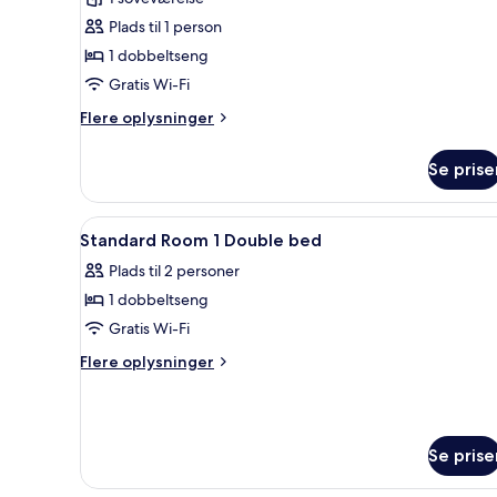
dobbeltværelse
Plads til 1 person
til
1 dobbeltseng
1
Gratis Wi-Fi
person
Flere
Flere oplysninger
oplysninger
om
Se prise
Comfort-
dobbeltværelse
til
Indlæs
Et badeværelse med badekar, t
1
1
Standard Room 1 Double bed
alle
person
Plads til 2 personer
billeder
1 dobbeltseng
af
Standard
Gratis Wi-Fi
Room
Flere
Flere oplysninger
1
oplysninger
om
Double
Standard
bed
Room
Se prise
1
Double