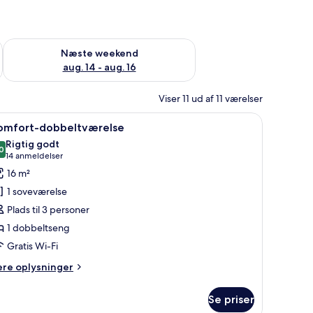
d aug. 7 - aug. 9
Tjek tilgængelighed for næste weekend aug. 14 - aug. 16
Næste weekend
aug. 14 - aug. 16
Viser 11 ud af 11 værelser
sengeborde, et natbord og et vindue med let gardin.
ndlæs
Et hotelværelse med en stor seng, flere pude
7
omfort-dobbeltværelse
le
Rigtig godt
illeder
0
8,0 ud af 10
(14
14 anmeldelser
f
anmeldelser)
16 m²
omfort-
1 soveværelse
obbeltværelse
Plads til 3 personer
1 dobbeltseng
Gratis Wi-Fi
ere
ere oplysninger
lysninger
m
Se priser
mfort-