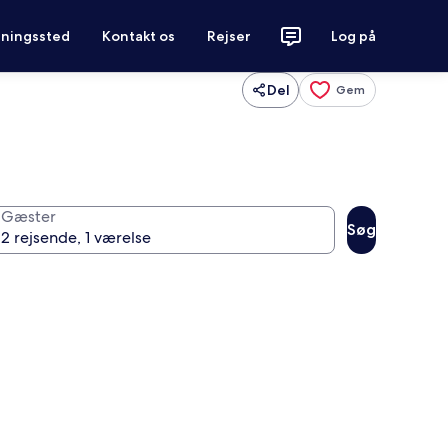
tningssted
Kontakt os
Rejser
Log på
Del
Gem
Gæster
Søg