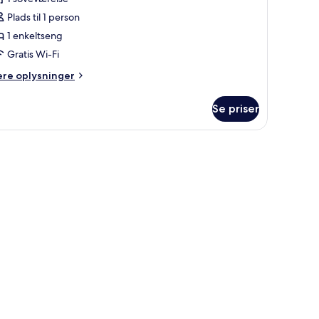
nkeltværelse
Plads til 1 person
1 enkeltseng
Gratis Wi-Fi
ere
ere oplysninger
lysninger
m
Se priser
onomy-
keltværelse
lset, skrivebord