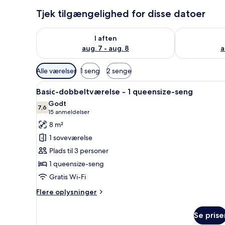
Tjek tilgængelighed for disse datoer
Tjek tilgængelighed for i aften aug. 7 - aug. 8
Tjek tilgænge
I aften
aug. 7 - aug. 8
a
Tilgængelige
Alle værelser
1 seng
2 senge
filtre
Indlæs
Et hotelværelse med en stor s
for
5
Basic-dobbeltværelse - 1 queensize-seng
alle
værelser
Godt
billeder
7,6
7,6 ud af 10
(15
15 anmeldelser
af
anmeldelser)
8 m²
Basic-
1 soveværelse
dobbeltværelse
Plads til 3 personer
-
1 queensize-seng
1
Gratis Wi-Fi
queensize-
seng
Flere
Flere oplysninger
oplysninger
om
Se prise
Basic-