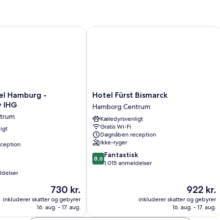
Room
 Hamburg - St.Georg by IHG
Hotel Fürst Bismarck
Hotel
el Hamburg -
Hotel Fürst Bismarck
Fürst
y IHG
Hamborg Centrum
Bismarck
trum
Kæledyrsvenligt
Hamborg
Gratis Wi-Fi
igt
Centrum
Døgnåben reception
Ikke-ryger
ception
8.6
Fantastisk
8,6
ud
1.015 anmeldelser
af
ldelser
10,
Prisen
Prisen
730 kr.
922 kr.
Fantastisk,
er
er
1.015
inkluderer skatter og gebyrer
inkluderer skatter og gebyrer
730 kr.
922 kr.
anmeldelser
16. aug. - 17. aug.
16. aug. - 17. aug.