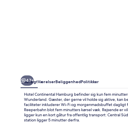
47+
Oversigt
Værelser
Beliggenhed
Politikker
Hotel Continental Hamburg befinder sig kun fem minutter
Wunderland. Gæster, der gerne vil holde sig aktive, kan b
faciliteter inkluderer Wi-Fi og morgenmadsbuffet dagligt fr
Reeperbahn blot fem minutters kørsel væk. Rejsende er 
ligger kun en kort gåtur fra offentlig transport: Central 
station ligger 5 minutter derfra.