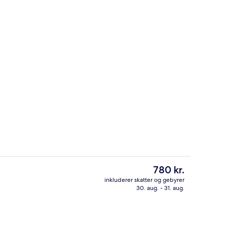
getøj, pengeskab på værelset, skrivebord
Reception
Den
780 kr.
nuværende
inkluderer skatter og gebyrer
pris
30. aug. - 31. aug.
enmadsbuffet hver dag
Lobby
er
780 kr.