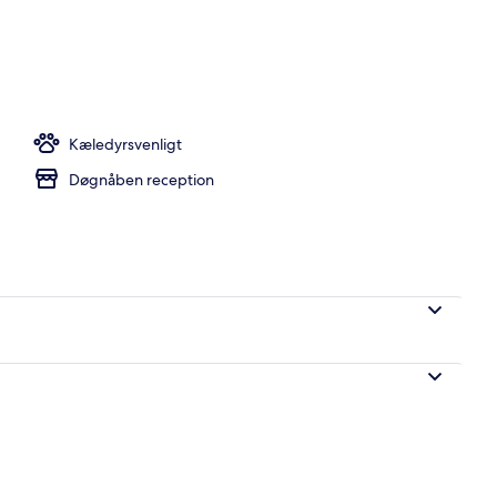
stedets indgangsparti
Kæledyrsvenligt
Døgnåben reception