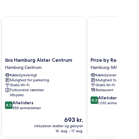
ibis Hamburg Alster Centrum
Prize by Radisson, Ham
ibis
Prize
ibis Hamburg Alster Centrum
Prize by Radisson, H
Hamburg
by
Hamborg Centrum
Hamburg-Mitte
Alster
Radisson,
Kæledyrsvenligt
Kæledyrsvenligt
Centrum
Hamburg
Mulighed for parkering
Mulighed for parkering
Hamborg
City
Gratis Wi-Fi
Gratis Wi-Fi
Centrum
Hamburg-
Forbundne værelser
Restaurant
Mitte
tilbydes
8.2
Alletiders
8,2
8.0
Alletiders
ud
1.010 anmeldelser
8,0
ud
955 anmeldelser
af
af
10,
Prisen
693 kr.
10,
Alletiders,
er
Alletiders,
1.010
inkluderer skatter og gebyrer
inkluderer 
693 kr.
955
anmeldelser
16. aug. - 17. aug.
anmeldelser