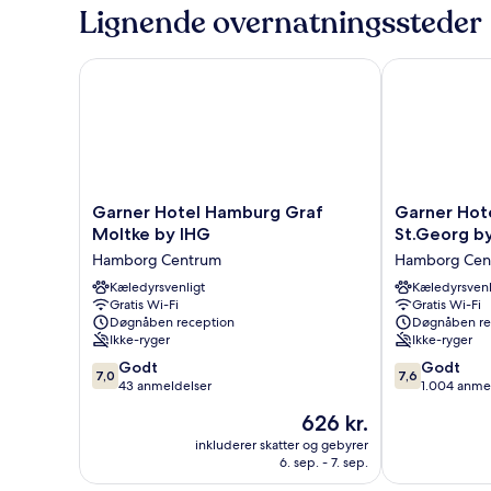
bed
Lignende overnatningssteder
Garner Hotel Hamburg Graf Moltke by IHG
Garner Hotel
Garner
Garner
Garner Hotel Hamburg Graf
Garner Hot
Hotel
Hotel
Moltke by IHG
St.Georg b
Hamburg
Hamburg
Hamborg Centrum
Hamborg Cen
Graf
-
Moltke
Kæledyrsvenligt
St.Georg
Kæledyrsvenl
Gratis Wi-Fi
Gratis Wi-Fi
by
by
Døgnåben reception
Døgnåben re
IHG
IHG
Ikke-ryger
Ikke-ryger
Hamborg
Hamborg
7.0
7.6
Centrum
Godt
Centrum
Godt
7,0
7,6
ud
ud
43 anmeldelser
1.004 anme
af
af
Prisen
626 kr.
10,
10,
er
Godt,
Godt,
inkluderer skatter og gebyrer
626 kr.
6. sep. - 7. sep.
43
1.004
anmeldelser
anmeldelser