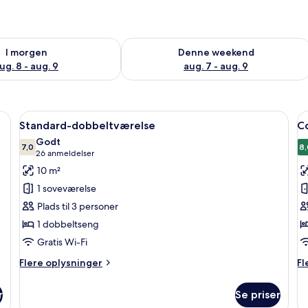
lighed for i morgen aug. 8 - aug. 9
Tjek tilgængelighed for denne weeken
I morgen
Denne weekend
ug. 8 - aug. 9
aug. 7 - aug. 9
eng, en polstret sengegavl og to sengeborde med lamper.
Indlæs
Et hotelværelse med en stor seng, to 
I
8
Standard-dobbeltværelse
C
alle
al
Godt
billeder
7,0
b
8,
7,0 ud af 10
(26
26 anmeldelser
af
a
anmeldelser)
10 m²
Standard-
C
1 soveværelse
dobbeltværelse
d
Plads til 3 personer
1 dobbeltseng
Gratis Wi-Fi
Flere
Fl
Flere oplysninger
Fl
oplysninger
op
om
o
r
Se priser
Standard-
Co