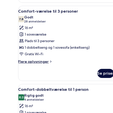
dobbeltværelse
-
Indlæs
Et hotelværelse med to senge, 
8
1
Comfort-værelse til 3 personer
alle
queensize-
Godt
seng
billeder
7,8
7,8 ud af 10
(28
28 anmeldelser
af
anmeldelser)
16 m²
Comfort-
1 soveværelse
værelse
Plads til 3 personer
til
1 dobbeltseng og 1 sovesofa (enkeltseng)
3
Gratis Wi-Fi
personer
Flere
Flere oplysninger
oplysninger
om
Se prise
Comfort-
værelse
til
Indlæs
Et hotelværelse med en stor se
7
3
Comfort-dobbeltværelse til 1 person
alle
personer
Rigtig godt
billeder
8,0
8,0 ud af 10
(4
4 anmeldelser
af
anmeldelser)
16 m²
Comfort-
1 soveværelse