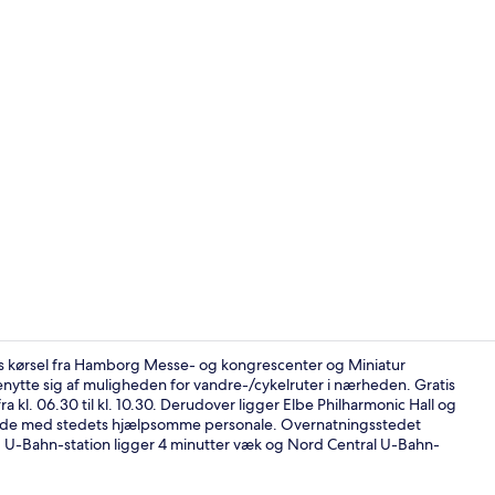
Premium-sen
s kørsel fra Hamborg Messe- og kongrescenter og Miniatur
enytte sig af muligheden for vandre-/cykelruter i nærheden. Gratis
a kl. 06.30 til kl. 10.30. Derudover ligger Elbe Philharmonic Hall og
Gratis morg
vilde med stedets hjælpsomme personale. Overnatningsstedet
Süd U-Bahn-station ligger 4 minutter væk og Nord Central U-Bahn-