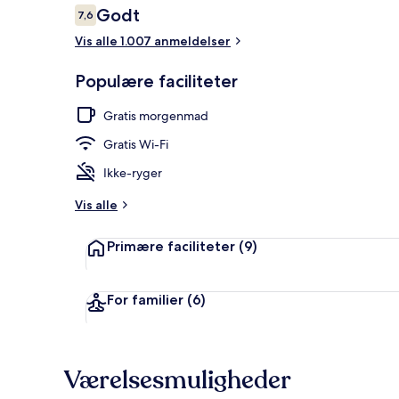
Anmeldelser
Godt
7,6
7,6 ud af 10.
Vis alle 1.007 anmeldelser
Overnatnings
Populære faciliteter
Gratis morgenmad
Gratis Wi-Fi
Ikke-ryger
Vis alle
Primære faciliteter
(9)
For familier
(6)
Værelsesmuligheder