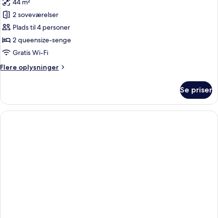
44 m²
af
Corner
2 soveværelser
Suite
Plads til 4 personer
2 queensize-senge
Gratis Wi-Fi
Flere
Flere oplysninger
oplysninger
om
Se priser
Corner
Suite