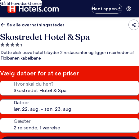
Gå til hovedsektionen
Hent appen
Se alle overnatningssteder
Skostredet Hotel & Spa
4.5-
stjernet
Dette eksklusive hotel tilbyder 2 restauranter og ligger i nærheden af
overnatningssted
Fløibanen kabelbane
Vælg datoer for at se priser
Hvor skal du hen?
Datoer
Gæster