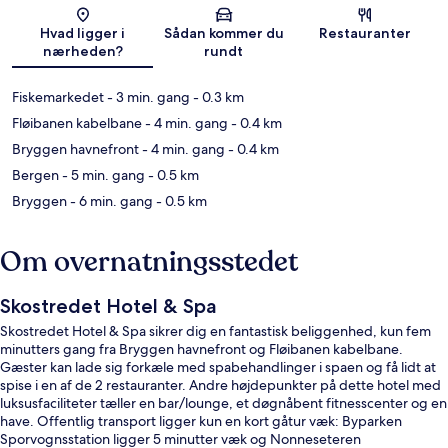
Kort
Hvad ligger i
Sådan kommer du
Restauranter
nærheden?
rundt
Fiskemarkedet
- 3 min. gang
- 0.3 km
Fløibanen kabelbane
- 4 min. gang
- 0.4 km
Bryggen havnefront
- 4 min. gang
- 0.4 km
Bergen
- 5 min. gang
- 0.5 km
Bryggen
- 6 min. gang
- 0.5 km
Om overnatningsstedet
Skostredet Hotel & Spa
Skostredet Hotel & Spa sikrer dig en fantastisk beliggenhed, kun fem
minutters gang fra Bryggen havnefront og Fløibanen kabelbane.
Gæster kan lade sig forkæle med spabehandlinger i spaen og få lidt at
spise i en af de 2 restauranter. Andre højdepunkter på dette hotel med
luksusfaciliteter tæller en bar/lounge, et døgnåbent fitnesscenter og en
have. Offentlig transport ligger kun en kort gåtur væk: Byparken
Sporvognsstation ligger 5 minutter væk og Nonneseteren