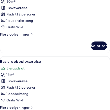
30 m²
af
Deluxe-
1 soveværelse
dobbeltværelse
Plads til 2 personer
1 queensize-seng
Gratis Wi-Fi
Flere
Flere oplysninger
oplysninger
om
Se priser
Deluxe-
dobbeltværelse
Indlæs
Et soveværelse med skråvæg, en seng 
4
Basic-dobbeltværelse
alle
Bjergudsigt
billeder
16 m²
af
Basic-
1 soveværelse
dobbeltværelse
Plads til 2 personer
1 dobbeltseng
Gratis Wi-Fi
Flere
Flere oplysninger