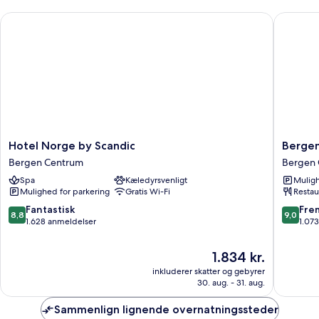
Hotel Norge by Scandic
Bergen B
Hotel
Bergen
Hotel Norge by Scandic
Bergen
Norge
Børs
Bergen Centrum
Bergen
by
Hotel
Spa
Kæledyrsvenligt
Muligh
Scandic
Bergen
Mulighed for parkering
Gratis Wi-Fi
Restau
Bergen
Centru
Centrum
8.8
9.0
Fantastisk
Fre
8,8
9,0
ud
ud
1.628 anmeldelser
1.07
af
af
10,
10,
Prisen
1.834 kr.
Fantastisk,
Fremrag
er
inkluderer skatter og gebyrer
1.628
1.073
1.834 kr.
30. aug. - 31. aug.
anmeldelser
anmelde
Sammenlign lignende overnatningssteder