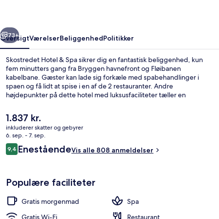
rige
Næste
73+
Oversigt
Værelser
Beliggenhed
Politikker
Skostredet Hotel & Spa sikrer dig en fantastisk beliggenhed, kun
fem minutters gang fra Bryggen havnefront og Fløibanen
kabelbane. Gæster kan lade sig forkæle med spabehandlinger i
spaen og få lidt at spise i en af de 2 restauranter. Andre
højdepunkter på dette hotel med luksusfaciliteter tæller en
bar/lounge, et døgnåbent fitnesscenter og en have. Offentlig
transport ligger kun en kort gåtur væk: Byparken Sporvognsstation
Den
1.837 kr.
ligger 5 minutter væk og Nonneseteren Sporvognsstation ligger 6
nuværende
inkluderer skatter og gebyrer
minutter derfra.
pris
6. sep. - 7. sep.
Reception
er
Anmeldelser
Enestående
9,4
Vis alle 808 anmeldelser
1.837 kr.
9,4 ud af 10.
Populære faciliteter
Gratis morgenmad
Spa
Gratis Wi-Fi
Restaurant