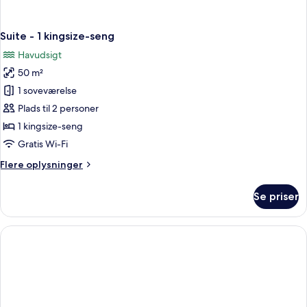
Suite - 1 kingsize-seng
Havudsigt
50 m²
1 soveværelse
Plads til 2 personer
1 kingsize-seng
Gratis Wi-Fi
Flere
Flere oplysninger
oplysninger
om
Se priser
Suite
-
1
kingsize-
seng