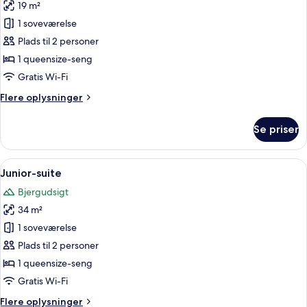
19 m²
af
Dobbeltværelse
1 soveværelse
Plads til 2 personer
1 queensize-seng
Gratis Wi-Fi
Flere
Flere oplysninger
oplysninger
om
Se priser
Dobbeltværelse
Indlæs
Et lille hotelværelse med seng, siddepl
6
Junior-suite
alle
Bjergudsigt
billeder
34 m²
af
Junior-
1 soveværelse
suite
Plads til 2 personer
1 queensize-seng
Gratis Wi-Fi
Flere
Flere oplysninger