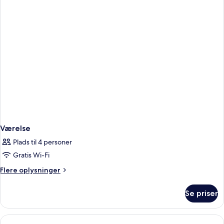
1
kingsize-
seng
Værelse
Plads til 4 personer
Gratis Wi-Fi
Flere
Flere oplysninger
oplysninger
om
Se priser
Værelse