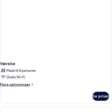
Værelse
Plads til 4 personer
Gratis Wi-Fi
Flere
Flere oplysninger
oplysninger
om
Se priser
Værelse