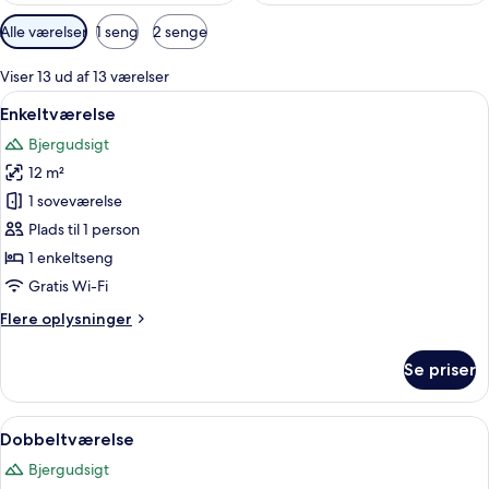
Tilgængelige
Alle værelser
1 seng
2 senge
filtre
for
Viser 13 ud af 13 værelser
værelser
Indlæs
Et soveværelse med skråvæg, ovenlysv
6
Enkeltværelse
alle
Bjergudsigt
billeder
12 m²
af
Enkeltværelse
1 soveværelse
Plads til 1 person
1 enkeltseng
Gratis Wi-Fi
Flere
Flere oplysninger
oplysninger
om
Se priser
Enkeltværelse
Indlæs
Et moderne hotelværelse med et glasa
4
Dobbeltværelse
alle
Bjergudsigt
billeder