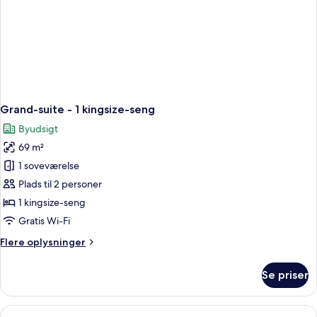
Grand-suite - 1 kingsize-seng
Byudsigt
69 m²
1 soveværelse
Plads til 2 personer
1 kingsize-seng
Gratis Wi-Fi
Flere
Flere oplysninger
oplysninger
om
Se priser
Grand-
suite
-