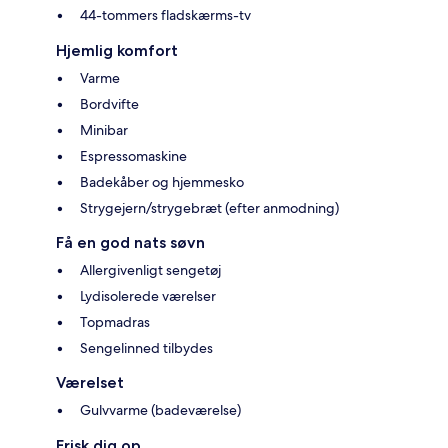
44-tommers fladskærms-tv
Hjemlig komfort
Varme
Bordvifte
Minibar
Espressomaskine
Badekåber og hjemmesko
Strygejern/strygebræt (efter anmodning)
Få en god nats søvn
Allergivenligt sengetøj
Lydisolerede værelser
Topmadras
Sengelinned tilbydes
Værelset
Gulvvarme (badeværelse)
Frisk dig op