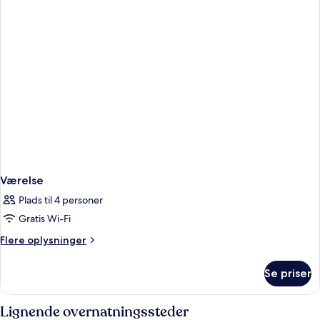
Værelse
Plads til 4 personer
Gratis Wi-Fi
Flere
Flere oplysninger
oplysninger
om
Se priser
Værelse
Lignende overnatningssteder