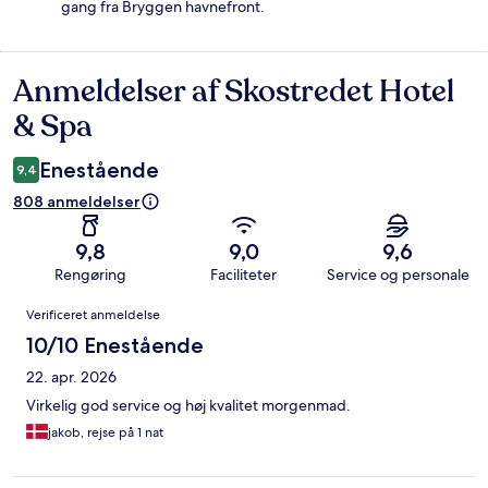
gang fra Bryggen havnefront.
Anmeldelser af Skostredet Hotel
Anmeldelser
& Spa
Enestående
9,4
808 anmeldelser
9,8
9,0
9,6
Rengøring
Faciliteter
Service og personale
Anmeldelser
Verificeret anmeldelse
10/10 Enestående
22. apr. 2026
Virkelig god service og høj kvalitet morgenmad.
jakob, rejse på 1 nat