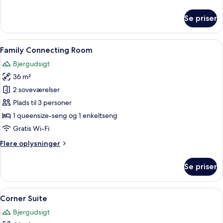
oplysninger
om
Se priser
Basic-
dobbeltværelse
Indlæs
Et soveværelse med skråvægge, ovenly
5
Family Connecting Room
alle
Bjergudsigt
billeder
36 m²
af
Family
2 soveværelser
Connecting
Plads til 3 personer
Room
1 queensize-seng og 1 enkeltseng
Gratis Wi-Fi
Flere
Flere oplysninger
oplysninger
om
Se priser
Family
Connecting
Room
Indlæs
Et moderne hotelværelse med seng, bænk
5
Corner Suite
alle
Bjergudsigt
billeder