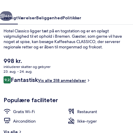
rige
Næste
46+
Oversigt
Værelser
Beliggenhed
Politikker
Hotel Classico ligger tæt på en togstation og er en oplagt
valgmulighed til et ophold i Bremen. Gæster, som gerne vil have
noget at spise, kan besøge Kaffeehaus CLASSICO, der serverer
regionale retter og er åben til morgenmad og frokost.
Den
998 kr.
nuværende
inkluderer skatter og gebyrer
pris
23. aug. - 24. aug.
er
Anmeldelser
Fantastisk
9,2
Superior-dobbeltværelse | Værelsesfaci
Vis alle 318 anmeldelser
998 kr.
9,2 ud af 10.
Populære faciliteter
Gratis Wi-Fi
Restaurant
Aircondition
Ikke-ryger
Vis alle