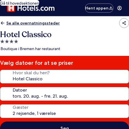
Gå til hovedsektionen
Hent appen
Se alle overnatningssteder
Hotel Classico
4.0-
stjernet
Boutique i Bremen har restaurant
overnatningssted
Vælg datoer for at se priser
Hvor skal du hen?
Datoer
Gæster
Søg