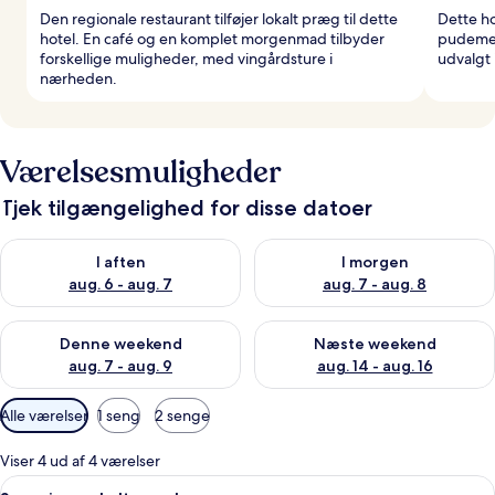
Den regionale restaurant tilføjer lokalt præg til dette
Dette ho
hotel. En café og en komplet morgenmad tilbyder
pudemen
forskellige muligheder, med vingårdsture i
udvalgt 
nærheden.
Værelsesmuligheder
Tjek tilgængelighed for disse datoer
Tjek tilgængelighed for i aften aug. 6 - aug. 7
Tjek tilgængelighed for i morg
I aften
I morgen
aug. 6 - aug. 7
aug. 7 - aug. 8
Tjek tilgængelighed for denne weekend aug. 7 - aug. 9
Tjek tilgængelighed for næste
Denne weekend
Næste weekend
aug. 7 - aug. 9
aug. 14 - aug. 16
Tilgængelige
Alle værelser
1 seng
2 senge
filtre
for
Viser 4 ud af 4 værelser
værelser
Indlæs
Et hotelværelse med seng, puder, et 
11