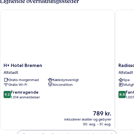
Lignende overnatningssteder
H+ Hotel Bremen
Radisson
H+
Radisso
H+ Hotel Bremen
Radiss
Hotel
Blu
Altstadt
Altstadt
Bremen
Hotel,
Gratis morgenmad
Kæledyrsvenligt
Spa
Altstadt
Bremen
Gratis Wi-Fi
Aircondition
Muligh
Altstadt
9.2
8.8
Fremragende
Fant
9,2
8,8
ud
ud
1.014 anmeldelser
1.00
af
af
10,
10,
Prisen
789 kr.
Fremragende,
Fantasti
er
1.014
1.007
inkluderer skatter og gebyrer
789 kr.
anmeldelser
anmelde
30. aug. - 31. aug.