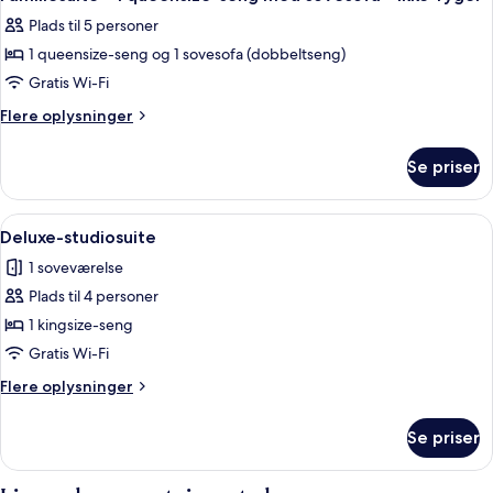
alle
Plads til 5 personer
billeder
1 queensize-seng og 1 sovesofa (dobbeltseng)
af
Familiesuite
Gratis Wi-Fi
-
Flere
Flere oplysninger
1
oplysninger
om
queensize-
Se priser
Familiesuite
seng
-
med
1
Indlæs
Et hotelværelse med to senge, et sidd
1
sovesofa
queensize-
Deluxe-studiosuite
alle
seng
-
1 soveværelse
med
billeder
ikke-
sovesofa
Plads til 4 personer
af
ryger
-
Deluxe-
1 kingsize-seng
ikke-
studiosuite
ryger
Gratis Wi-Fi
Flere
Flere oplysninger
oplysninger
om
Se priser
Deluxe-
studiosuite