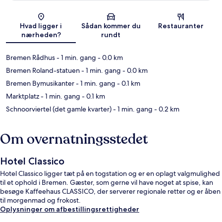
Kort
Hvad ligger i
Sådan kommer du
Restauranter
nærheden?
rundt
Bremen Rådhus
- 1 min. gang
- 0.0 km
Bremen Roland-statuen
- 1 min. gang
- 0.0 km
Bremen Bymusikanter
- 1 min. gang
- 0.1 km
Marktplatz
- 1 min. gang
- 0.1 km
Schnoorviertel (det gamle kvarter)
- 1 min. gang
- 0.2 km
Om overnatningsstedet
Hotel Classico
Hotel Classico ligger tæt på en togstation og er en oplagt valgmulighed
til et ophold i Bremen. Gæster, som gerne vil have noget at spise, kan
besøge Kaffeehaus CLASSICO, der serverer regionale retter og er åben
til morgenmad og frokost.
Oplysninger om afbestillingsrettigheder