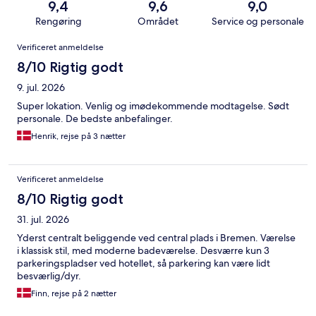
9,4
9,6
9,0
Rengøring
Området
Service og personale
Anmeldelser
Verificeret anmeldelse
8/10 Rigtig godt
9. jul. 2026
Super lokation. Venlig og imødekommende modtagelse. Sødt
personale. De bedste anbefalinger.
Henrik, rejse på 3 nætter
Verificeret anmeldelse
8/10 Rigtig godt
31. jul. 2026
Yderst centralt beliggende ved central plads i Bremen. Værelse
i klassisk stil, med moderne badeværelse. Desværre kun 3
parkeringspladser ved hotellet, så parkering kan være lidt
besværlig/dyr.
Finn, rejse på 2 nætter