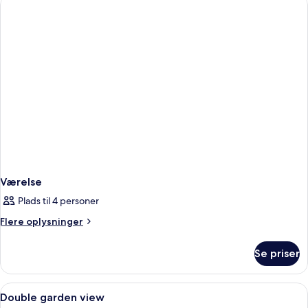
Værelse
Plads til 4 personer
Flere
Flere oplysninger
oplysninger
om
Se priser
Værelse
Indlæs
Et hotelværelse med seng, skrivebord 
4
Double garden view
alle