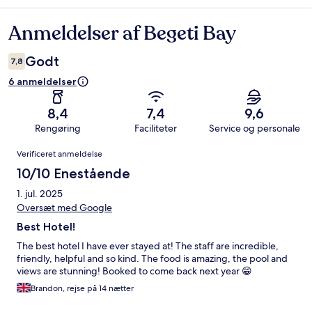
Anmeldelser af Begeti Bay
Anmeldelser
Godt
7,8
6 anmeldelser
8,4
7,4
9,6
Rengøring
Faciliteter
Service og personale
Anmeldelser
Verificeret anmeldelse
10/10 Enestående
1. jul. 2025
Oversæt med Google
Best Hotel!
The best hotel I have ever stayed at! The staff are incredible,
friendly, helpful and so kind. The food is amazing, the pool and
views are stunning! Booked to come back next year 😁
Brandon, rejse på 14 nætter