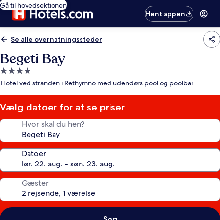
Gå til hovedsektionen
Hent appen
Se alle overnatningssteder
Begeti Bay
4.0-
stjernet
Hotel ved stranden i Rethymno med udendørs pool og poolbar
overnatningssted
Vælg datoer for at se priser
Hvor skal du hen?
Datoer
Gæster
Søg