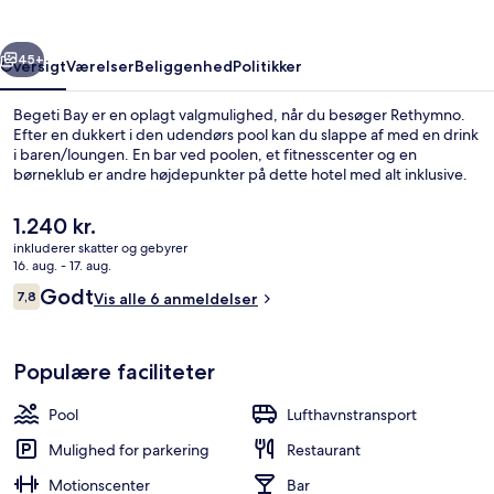
rige
Næste
45+
Oversigt
Værelser
Beliggenhed
Politikker
Begeti Bay er en oplagt valgmulighed, når du besøger Rethymno.
Efter en dukkert i den udendørs pool kan du slappe af med en drink
i baren/loungen. En bar ved poolen, et fitnesscenter og en
børneklub er andre højdepunkter på dette hotel med alt inklusive.
Den
1.240 kr.
nuværende
inkluderer skatter og gebyrer
pris
16. aug. - 17. aug.
er
Anmeldelser
Godt
7,8
Udendørs pool
Vis alle 6 anmeldelser
1.240 kr.
7,8 ud af 10.
Populære faciliteter
Pool
Lufthavnstransport
Mulighed for parkering
Restaurant
Motionscenter
Bar