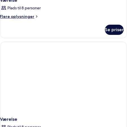
Værelse
Plads til 8 personer
Flere
Flere oplysninger
oplysninger
om
Se priser
Værelse
Værelse