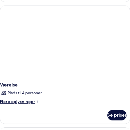
Værelse
Plads til 4 personer
Flere
Flere oplysninger
oplysninger
om
Se priser
Værelse