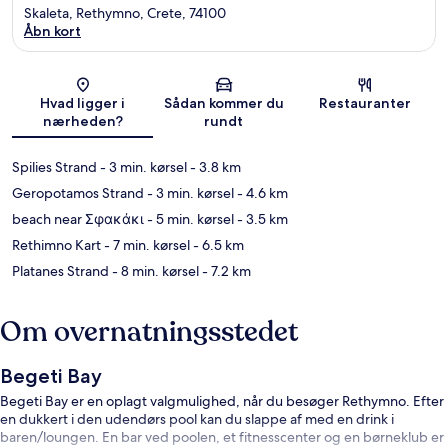
Skaleta, Rethymno, Crete, 74100
Åbn kort
Kort
Hvad ligger i
Sådan kommer du
Restauranter
nærheden?
rundt
Spilies Strand
- 3 min. kørsel
- 3.8 km
Geropotamos Strand
- 3 min. kørsel
- 4.6 km
beach near Σφακάκι
- 5 min. kørsel
- 3.5 km
Rethimno Kart
- 7 min. kørsel
- 6.5 km
Platanes Strand
- 8 min. kørsel
- 7.2 km
Om overnatningsstedet
Begeti Bay
Begeti Bay er en oplagt valgmulighed, når du besøger Rethymno. Efter
en dukkert i den udendørs pool kan du slappe af med en drink i
baren/loungen. En bar ved poolen, et fitnesscenter og en børneklub er