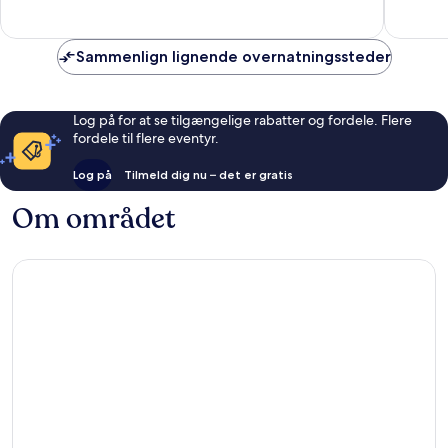
Fantastisk,
Godt,
38
10
anmeldelser
anmelde
Sammenlign lignende overnatningssteder
Log på for at se tilgængelige rabatter og fordele. Flere
fordele til flere eventyr.
Log på
Tilmeld dig nu – det er gratis
Om området