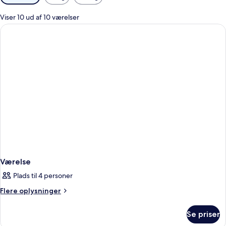
filtre
for
Viser 10 ud af 10 værelser
værelser
Værelse
Plads til 4 personer
Flere
Flere oplysninger
oplysninger
om
Se priser
Værelse