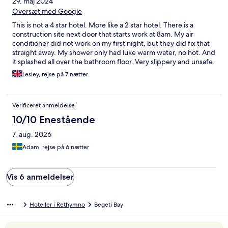
29. maj 2024
Oversæt med Google
This is not a 4 star hotel. More like a 2 star hotel. There is a
construction site next door that starts work at 8am. My air
conditioner did not work on my first night, but they did fix that
straight away. My shower only had luke warm water, no hot. And
it splashed all over the bathroom floor. Very slippery and unsafe.
By the third day, I was very bored of the repetitive buffet.
Lesley, rejse på 7 nætter
Though it was 'all inclusive', that did not include bottled water,
which I had to buy because the tap water tastes awful. The
water feeding the drinks fountain and coffee machine was the
Verificeret anmeldelse
tap water and so tea and coffee were out too. So if you wanted
booze and sugary drinks exclusively, you would be better off.
10/10 Enestående
The beach in front of the hotel is rocky - most probably because
7. aug. 2026
of the building works - and shallow, so makes it difficult to swim
in the sea. The staff were very friendly though and the front
Adam, rejse på 6 nætter
desk were able to order taxis at good rates. Which was
necessary as the busses were very unreliable. I waited over an
hour and a half on 2 different days to try to get to Heraklion and
Vis 6 anmeldelser
eventually took a taxi on my last day.
Hoteller i Rethymno
Begeti Bay