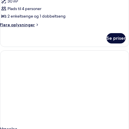
30 m²
billeder
Plads til 4 personer
af
Family
2 enkeltsenge og 1 dobbeltseng
garden
Flere
Flere oplysninger
view
oplysninger
om
Se priser
Family
garden
view