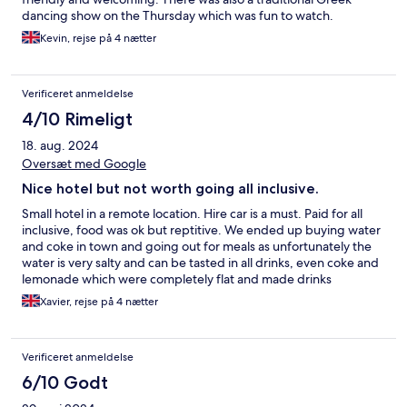
dancing show on the Thursday which was fun to watch.
Kevin, rejse på 4 nætter
Verificeret anmeldelse
4/10 Rimeligt
18. aug. 2024
Oversæt med Google
Nice hotel but not worth going all inclusive.
Small hotel in a remote location. Hire car is a must. Paid for all
inclusive, food was ok but reptitive. We ended up buying water
and coke in town and going out for meals as unfortunately the
water is very salty and can be tasted in all drinks, even coke and
lemonade which were completely flat and made drinks
including alcohol undrinkable. The coffee machine wasn’t bad
Xavier, rejse på 4 nætter
so ended up asking for a cup of ice and then pouring latte into
to make iced lattes all holiday. Staff were very friendly and
helpful, however, multiple cups and cutlery were not cleaned
Verificeret anmeldelse
properly and the bed sheets were stained on arrival.
6/10 Godt