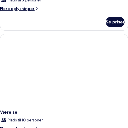
Plads til 8 personer
Flere
Flere oplysninger
oplysninger
om
Se priser
Værelse
Værelse
Plads til 10 personer