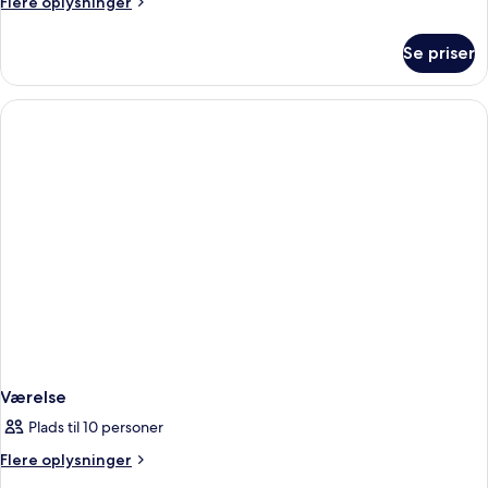
Flere
Flere oplysninger
oplysninger
om
Se priser
Værelse
Værelse
Plads til 10 personer
Flere
Flere oplysninger
oplysninger