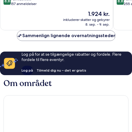
8,8
8,8
Dorgali
ud
ud
157 anmeldelser
255 
af
af
Prisen
1.924 kr.
10,
10,
er
Fantastisk,
Fantasti
inkluderer skatter og gebyrer
1.924 kr.
8. sep. - 9. sep.
157
255
anmeldelser
anmelde
Sammenlign lignende overnatningssteder
Log på for at se tilgængelige rabatter og fordele. Flere
fordele til flere eventyr.
Log på
Tilmeld dig nu – det er gratis
Om området