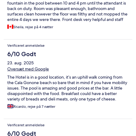
fountain in the pool between 10 and 4 pm until the attendant is
back on duty. Room was pleasant enough, bathroom and
surfaces clean however the floor was filthy and not mopped the
entire 4 days we were there. Front desk very helpful and staff
pleasant. No pool towels unless you rent by the day for 3 euros.
Sheila, rejse på 4 nætter
Verificeret anmeldelse
6/10 Godt
23. aug. 2025
Oversæt med Google
The Hotel is in a good location, it’s an uphill walk coming from
the Cala Gonone beach so bare that in mind if you have mobility
issues. The pool is amazing and good prices at the bar. A little
disappointed with the food. Breakfast could have a better
variety of breads and deli meats, only one type of cheese.
Pastries all a bit bland, coffee was good though. We were there
Ricardo, rejse på 7 nætter
during Ferragosto and we were told the hotel prepares a special
dinner for that. So we’ve decided to give it a chance but
unfortunately there was nothing special about it, quite the
Verificeret anmeldelse
opposite. Our room description said it had a balcony, but it was
actually an area outside the our room and shared with another
6/10 Godt