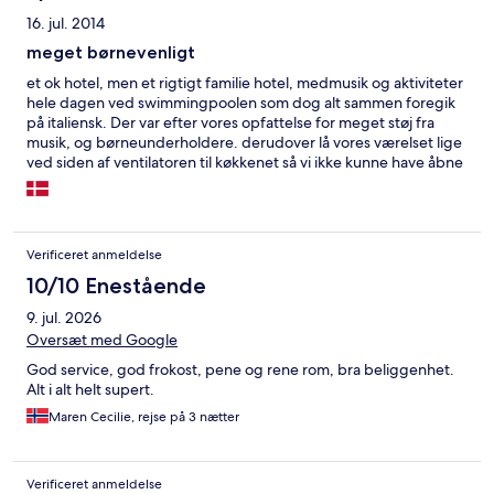
room. And the shower enclosure was tiny, so if you’re tall or have
16. jul. 2014
broad shoulders like me it will be a struggle.
meget børnevenligt
et ok hotel, men et rigtigt familie hotel, medmusik og aktiviteter
hele dagen ved swimmingpoolen som dog alt sammen foregik
på italiensk. Der var efter vores opfattelse for meget støj fra
musik, og børneunderholdere. derudover lå vores værelset lige
ved siden af ventilatoren til køkkenet så vi ikke kunne have åbne
dør når den kørte. Vil ikke anbefale stedet til voksne mennesker
uden børn, medmindre man vi føle sig midt i en børne have.
Verificeret anmeldelse
10/10 Enestående
9. jul. 2026
Oversæt med Google
God service, god frokost, pene og rene rom, bra beliggenhet.
Alt i alt helt supert.
Maren Cecilie, rejse på 3 nætter
Verificeret anmeldelse