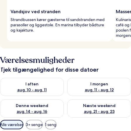
Vandsjov ved stranden
Masser
Strandbussen kører gæsterne til sandstranden med
Kulinari
parasoller og liggestole. En marina tilbyder bådture
café og
og kajakture.
poolen f
morgenm
Værelsesmuligheder
Tjek tilgængelighed for disse datoer
Tjek tilgængelighed for i aften aug. 10 - aug. 11
Tjek tilgængelighed for i morg
I aften
I morgen
aug. 10 - aug. 11
aug. 11 - aug. 12
Tjek tilgængelighed for denne weekend aug. 14 - aug. 16
Tjek tilgængelighed for næste
Denne weekend
Næste weekend
aug. 14 - aug. 16
aug. 21 - aug. 23
Tilgængelige
Alle værelser
3+ senge
1 seng
filtre