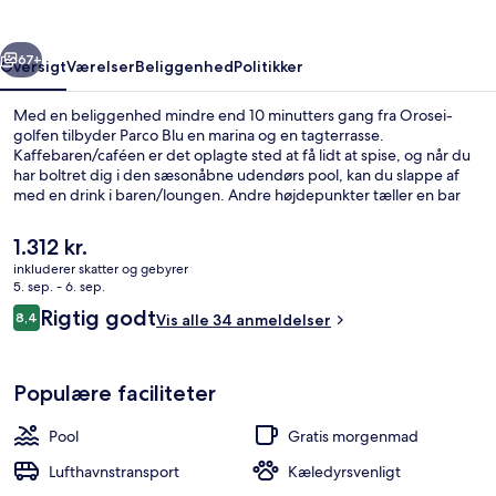
rige
Næste
67+
Oversigt
Værelser
Beliggenhed
Politikker
Med en beliggenhed mindre end 10 minutters gang fra Orosei-
golfen tilbyder Parco Blu en marina og en tagterrasse.
Kaffebaren/caféen er det oplagte sted at få lidt at spise, og når du
har boltret dig i den sæsonåbne udendørs pool, kan du slappe af
med en drink i baren/loungen. Andre højdepunkter tæller en bar
ved poolen, en børnepool og en terrasse.
Den
1.312 kr.
nuværende
inkluderer skatter og gebyrer
pris
5. sep. - 6. sep.
Sæsonbestemt udendørs pool, parasolle
er
Anmeldelser
Rigtig godt
8,4
Vis alle 34 anmeldelser
1.312 kr.
8,4 ud af 10.
Populære faciliteter
Pool
Gratis morgenmad
Lufthavnstransport
Kæledyrsvenligt