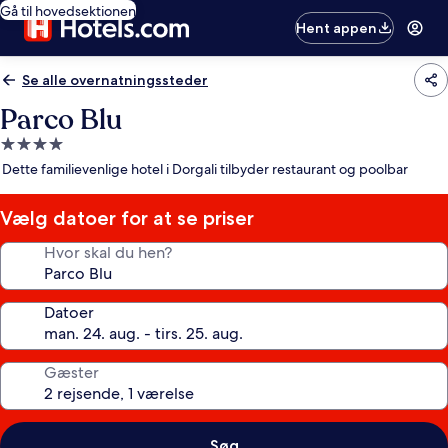
Gå til hovedsektionen
Hent appen
Se alle overnatningssteder
Parco Blu
4.0-
stjernet
Dette familievenlige hotel i Dorgali tilbyder restaurant og poolbar
overnatningssted
Vælg datoer for at se priser
Hvor skal du hen?
Datoer
Gæster
Søg