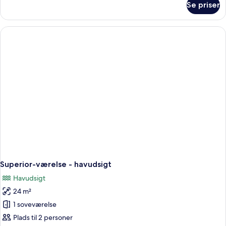
Se priser
Economy-
dobbeltværelse
Superior-værelse - havudsigt
Havudsigt
24 m²
1 soveværelse
Plads til 2 personer