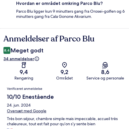
Hvordan er området omkring Parco Blu?
Parco Blu ligger kun 9 minutters gang fra Orosei-golfen og 6
minutters gang fra Cala Gonone Akvarium.
Anmeldelser af Parco Blu
Anmeldelser
Meget godt
8,4
34 anmeldelser
9,4
9,2
8,6
Rengøring
Området
Service og personale
Anmeldelser
Verificeret anmeldelse
10/10 Enestående
24. jun. 2024
Oversæt med Google
Très bon séjour, chambre simple mais impeccable, accueil très
chaleureux, tout est fait pour qu’on s’y sente bien