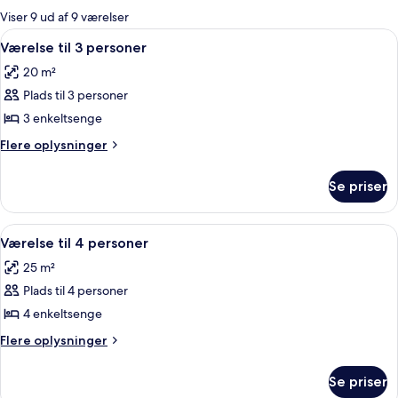
for
Viser 9 ud af 9 værelser
værelser
Indlæs
En enkelt seng med træsenggavl, et n
5
Værelse til 3 personer
alle
20 m²
billeder
Plads til 3 personer
af
Værelse
3 enkeltsenge
til
Flere
Flere oplysninger
3
oplysninger
om
personer
Se priser
Værelse
til
3
Indlæs
Et værelse med to enkelt senge, et tv
4
personer
Værelse til 4 personer
alle
25 m²
billeder
Plads til 4 personer
af
Værelse
4 enkeltsenge
til
Flere
Flere oplysninger
4
oplysninger
om
personer
Se priser
Værelse