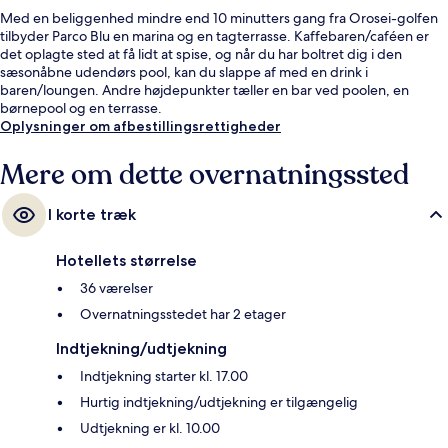
Med en beliggenhed mindre end 10 minutters gang fra Orosei-golfen
tilbyder Parco Blu en marina og en tagterrasse. Kaffebaren/caféen er
det oplagte sted at få lidt at spise, og når du har boltret dig i den
sæsonåbne udendørs pool, kan du slappe af med en drink i
baren/loungen. Andre højdepunkter tæller en bar ved poolen, en
børnepool og en terrasse.
Oplysninger om afbestillingsrettigheder
Mere om dette overnatningssted
I korte træk
Hotellets størrelse
36 værelser
Overnatningsstedet har 2 etager
Indtjekning/udtjekning
Indtjekning starter kl. 17.00
Hurtig indtjekning/udtjekning er tilgængelig
Udtjekning er kl. 10.00