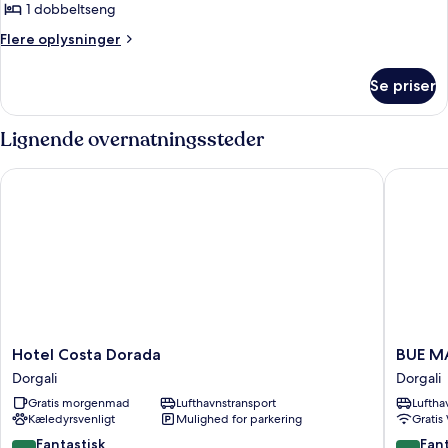
1 dobbeltseng
Flere
Flere oplysninger
oplysninger
om
Se priser
Superior-
værelse
-
Lignende overnatningssteder
havudsigt
Hotel Costa Dorada
BUE MAR
Hotel
BUE
Hotel Costa Dorada
BUE M
Costa
MARIN
Dorgali
Dorgali
Dorada
HOTEL
Gratis morgenmad
Lufthavnstransport
Luftha
Dorgali
&
Kæledyrsvenligt
Mulighed for parkering
Gratis
ROOFT
BAR
8.8
8.8
Fantastisk
Fant