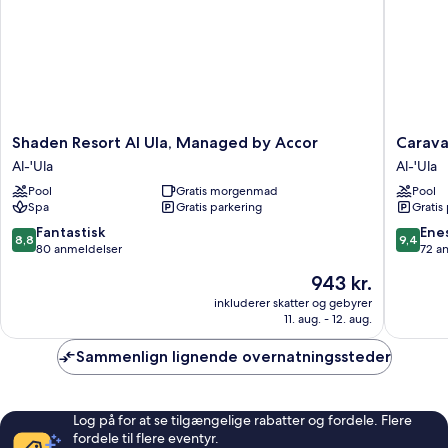
Shaden
Caravan
Shaden Resort Al Ula, Managed by Accor
Carava
Resort
by
Al-'Ula
Al-'Ula
Al
Habitas
Pool
Gratis morgenmad
Pool
Ula,
Al-
Spa
Gratis parkering
Gratis
Managed
'Ula
by
8.8
9.4
Fantastisk
Ene
8,8
9,4
Accor
ud
ud
80 anmeldelser
72 a
Al-
af
af
Prisen
943 kr.
'Ula
10,
10,
er
Fantastisk,
Eneståe
inkluderer skatter og gebyrer
943 kr.
11. aug. - 12. aug.
80
72
anmeldelser
anmelde
Sammenlign lignende overnatningssteder
Log på for at se tilgængelige rabatter og fordele. Flere
fordele til flere eventyr.