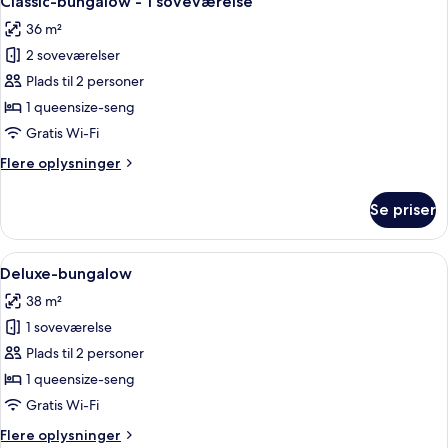
Classic-bungalow - 1 soveværelse
alle
36 m²
billeder
2 soveværelser
af
Classic-
Plads til 2 personer
bungalow
1 queensize-seng
-
Gratis Wi-Fi
1
Flere
Flere oplysninger
soveværelse
oplysninger
om
Se priser
Classic-
bungalow
-
Indlæs
En moderne stue med sofa, sofabord og
6
1
Deluxe-bungalow
alle
soveværelse
38 m²
billeder
1 soveværelse
af
Deluxe-
Plads til 2 personer
bungalow
1 queensize-seng
Gratis Wi-Fi
Flere
Flere oplysninger