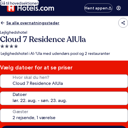
Gå til hovedsektionen
Hent appen
Se alle overnatningssteder
Lejlighedshotel
Cloud 7 Residence AlUla
4.0-
stjernet
Lejlighedshotel i Al-'Ula med udendørs pool og 2 restauranter
overnatningssted
Vælg datoer for at se priser
Hvor skal du hen?
Datoer
Gæster