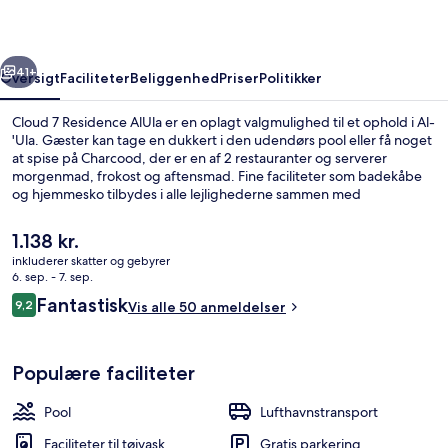
rige
Næste
41+
Oversigt
Faciliteter
Beliggenhed
Priser
Politikker
Cloud 7 Residence AlUla er en oplagt valgmulighed til et ophold i Al-
'Ula. Gæster kan tage en dukkert i den udendørs pool eller få noget
at spise på Charcood, der er en af 2 restauranter og serverer
morgenmad, frokost og aftensmad. Fine faciliteter som badekåbe
og hjemmesko tilbydes i alle lejlighederne sammen med
fladskærms-tv'er og gratis Wi-Fi.
Den
1.138 kr.
nuværende
inkluderer skatter og gebyrer
pris
6. sep. - 7. sep.
Udendørs pool
er
Anmeldelser
Fantastisk
9,2
Vis alle 50 anmeldelser
1.138 kr.
9,2 ud af 10.
Populære faciliteter
Pool
Lufthavnstransport
Faciliteter til tøjvask
Gratis parkering