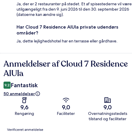
Ja, der er 2 restauranter på stedet. Et af spisestederne vil være
utilgængeligt fra den 9. juni 2026 til den 30. september 2026
(datoerne kan ændre sig).
Har Cloud 7 Residence AlUla private udendørs
områder?
Ja, dette lejlighedshotel har en terrasse eller gårdhave.
Anmeldelser af Cloud 7 Residence
Anmeldelser
AlUla
Fantastisk
9,2
50 anmeldelser
9,6
9,0
9,0
Rengøring
Faciliteter
Overnatningsstedets
tilstand og faciliteter
Anmeldelser
Verificeret anmeldelse