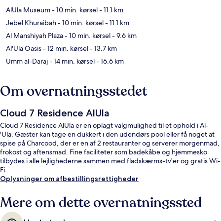
AlUla Museum
- 10 min. kørsel
- 11.1 km
Jebel Khuraibah
- 10 min. kørsel
- 11.1 km
Al Manshiyah Plaza
- 10 min. kørsel
- 9.6 km
Al'Ula Oasis
- 12 min. kørsel
- 13.7 km
Umm al-Daraj
- 14 min. kørsel
- 16.6 km
Om overnatningsstedet
Cloud 7 Residence AlUla
Cloud 7 Residence AlUla er en oplagt valgmulighed til et ophold i Al-
'Ula. Gæster kan tage en dukkert i den udendørs pool eller få noget at
spise på Charcood, der er en af 2 restauranter og serverer morgenmad,
frokost og aftensmad. Fine faciliteter som badekåbe og hjemmesko
tilbydes i alle lejlighederne sammen med fladskærms-tv'er og gratis Wi-
Fi.
Oplysninger om afbestillingsrettigheder
Mere om dette overnatningssted