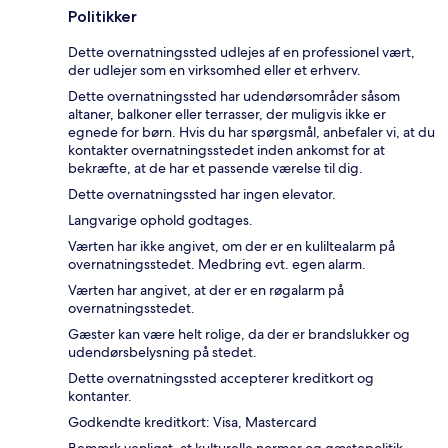
Politikker
Dette overnatningssted udlejes af en professionel vært,
der udlejer som en virksomhed eller et erhverv.
Dette overnatningssted har udendørsområder såsom
altaner, balkoner eller terrasser, der muligvis ikke er
egnede for børn. Hvis du har spørgsmål, anbefaler vi, at du
kontakter overnatningsstedet inden ankomst for at
bekræfte, at de har et passende værelse til dig.
Dette overnatningssted har ingen elevator.
Langvarige ophold godtages.
Værten har ikke angivet, om der er en kuliltealarm på
overnatningsstedet. Medbring evt. egen alarm.
Værten har angivet, at der er en røgalarm på
overnatningsstedet.
Gæster kan være helt rolige, da der er brandslukker og
udendørsbelysning på stedet.
Dette overnatningssted accepterer kreditkort og
kontanter.
Godkendte kreditkort: Visa, Mastercard
Bemærk venligst, at kulturelle normer og gæstepolitik