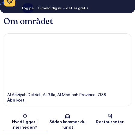
Log på
Tilmeld dig nu – det er gratis
Om området
Al Aziziyah District, Al-'Ula, Al Madinah Province, 7188
Åbn kort
Kort
Hvad ligger i
Sådan kommer du
Restauranter
nærheden?
rundt