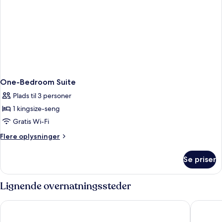
One-Bedroom Suite
Plads til 3 personer
1 kingsize-seng
Gratis Wi-Fi
Flere
Flere oplysninger
oplysninger
om
Se priser
One-
Bedroom
Suite
Lignende overnatningssteder
Shaden Resort Al Ula, Managed by Accor
Caravan 