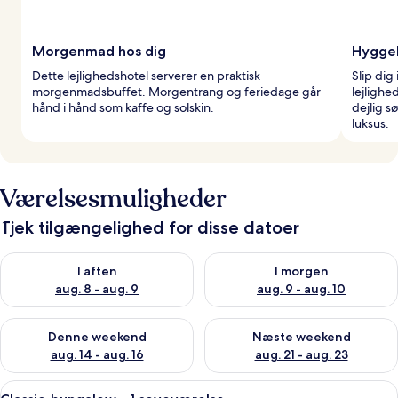
Morgenmad hos dig
Hygge
Dette lejlighedshotel serverer en praktisk
Slip dig
morgenmadsbuffet. Morgentrang og feriedage går
lejlighe
hånd i hånd som kaffe og solskin.
dejlig s
luksus.
Værelsesmuligheder
Tjek tilgængelighed for disse datoer
Tjek tilgængelighed for i aften aug. 8 - aug. 9
Tjek tilgængelighed for i morg
I aften
I morgen
aug. 8 - aug. 9
aug. 9 - aug. 10
Tjek tilgængelighed for denne weekend aug. 14 - aug. 16
Tjek tilgængelighed for næste
Denne weekend
Næste weekend
aug. 14 - aug. 16
aug. 21 - aug. 23
Indlæs
En moderne bygning med en lang gang
7