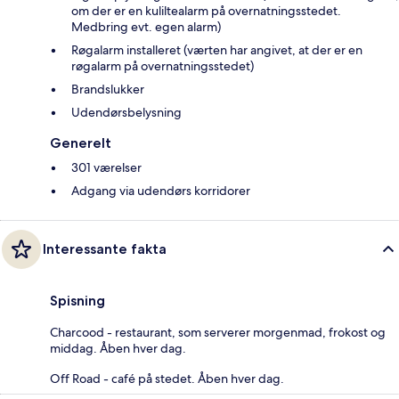
om der er en kuliltealarm på overnatningsstedet.
Medbring evt. egen alarm)
Røgalarm installeret (værten har angivet, at der er en
røgalarm på overnatningsstedet)
Brandslukker
Udendørsbelysning
Generelt
301 værelser
Adgang via udendørs korridorer
Interessante fakta
Spisning
Charcood - restaurant, som serverer morgenmad, frokost og
middag. Åben hver dag.
Off Road - café på stedet. Åben hver dag.