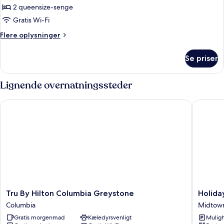
med
byudsigt
2 queensize-senge
-
nedsat
hørelse
2
Gratis Wi-Fi
-
queensize-
Flere
Flere oplysninger
byudsigt
senge
oplysninger
om
-
Se priser
Værelse
brusekabine
-
med
2
Lignende overnatningssteder
kørestolsadgang
queensize-
senge
-
Tru By Hilton Columbia Greystone
Holiday 
-
byudsigt
brusekabine
med
kørestolsadgang
-
byudsigt
Tru
Holiday
Tru By Hilton Columbia Greystone
Holida
By
Inn
Columbia
Midtown
Hilton
Columbi
Gratis morgenmad
Kæledyrsvenligt
Muligh
Columbia
-