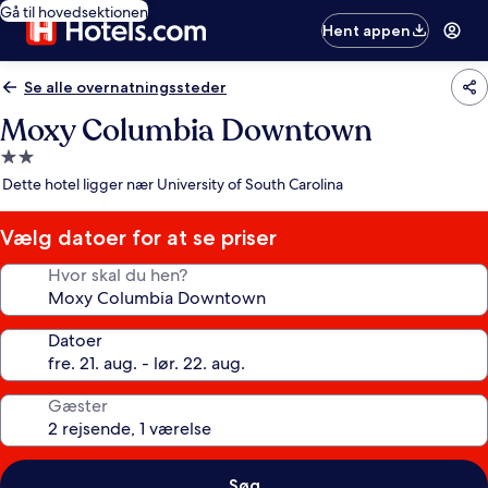
Gå til hovedsektionen
Hent appen
Se alle overnatningssteder
Moxy Columbia Downtown
2.0-
stjernet
Dette hotel ligger nær University of South Carolina
overnatningssted
Vælg datoer for at se priser
Hvor skal du hen?
Datoer
Gæster
Søg