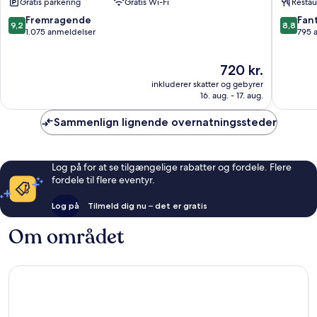
Gratis parkering
Gratis Wi-Fi
Restau
Greystone
Downto
Columbia
by
9.2
8.8
Fremragende
Fant
9,2
8,8
IHG
ud
ud
1.075 anmeldelser
795 
Midtow
af
af
-
10,
10,
Prisen
720 kr.
Downto
Fremragende,
Fantasti
er
Columbi
1.075
795
inkluderer skatter og gebyrer
720 kr.
anmeldelser
anmelde
16. aug. - 17. aug.
Sammenlign lignende overnatningssteder
Log på for at se tilgængelige rabatter og fordele. Flere
fordele til flere eventyr.
Log på
Tilmeld dig nu – det er gratis
Om området