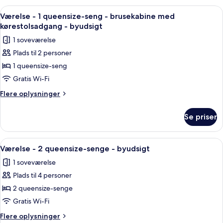
personer
1
Indlæs
Et hotelværelse med en seng, et skriv
3
med
queensize-
Værelse - 1 queensize-seng - brusekabine med
alle
seng
nedsat
kørestolsadgang - byudsigt
-
billeder
hørelse
1 soveværelse
tilpasset
af
-
personer
Plads til 2 personer
Værelse
med
byudsigt
1 queensize-seng
-
nedsat
(Roll-
hørelse
1
Gratis Wi-Fi
in
-
queensize-
Flere
Flere oplysninger
Shower)
byudsigt
seng
oplysninger
(Roll-
om
-
in
Se priser
Værelse
Shower)
brusekabine
-
med
1
Indlæs
Et hotelværelse med en stor seng, et s
3
kørestolsadgang
queensize-
Værelse - 2 queensize-senge - byudsigt
alle
seng
-
1 soveværelse
-
billeder
byudsigt
brusekabine
Plads til 4 personer
af
med
Værelse
2 queensize-senge
kørestolsadgang
-
-
Gratis Wi-Fi
byudsigt
2
Flere
Flere oplysninger