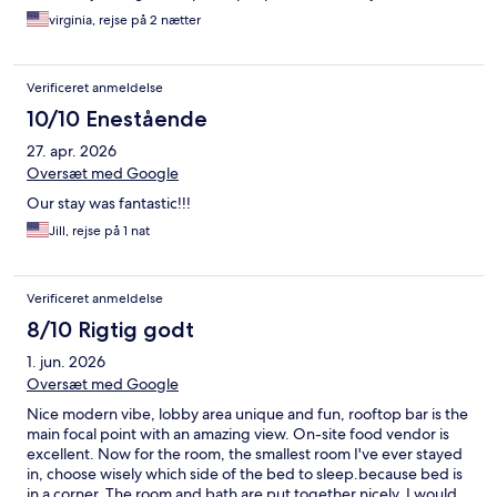
uncomfortable.
virginia, rejse på 2 nætter
Verificeret anmeldelse
10/10 Enestående
27. apr. 2026
Oversæt med Google
Our stay was fantastic!!!
Jill, rejse på 1 nat
Verificeret anmeldelse
8/10 Rigtig godt
1. jun. 2026
Oversæt med Google
Nice modern vibe, lobby area unique and fun, rooftop bar is the
main focal point with an amazing view. On-site food vendor is
excellent. Now for the room, the smallest room I've ever stayed
in, choose wisely which side of the bed to sleep.because bed is
in a corner. The room and bath are put together nicely. I would