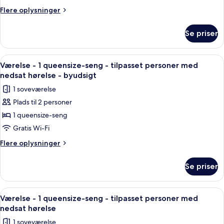
1
Flere
Flere oplysninger
queensize-
oplysninger
seng
om
Se priser
Værelse
-
1
Indlæs
Et hotelværelse med en seng, et skriv
3
queensize-
Værelse - 1 queensize-seng - tilpasset personer med
alle
seng
nedsat hørelse - byudsigt
billeder
1 soveværelse
af
Plads til 2 personer
Værelse
1 queensize-seng
-
1
Gratis Wi-Fi
queensize-
Flere
Flere oplysninger
seng
oplysninger
om
-
Se priser
Værelse
tilpasset
-
personer
1
Indlæs
Et værelse med murstensvæg, seng me
2
med
queensize-
Værelse - 1 queensize-seng - tilpasset personer med
alle
seng
nedsat
nedsat hørelse
-
billeder
hørelse
1 soveværelse
tilpasset