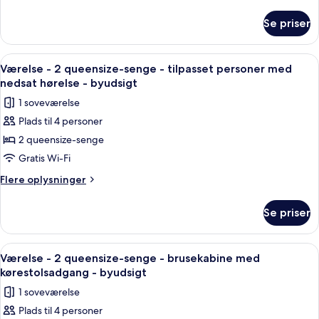
queensize-
oplysninger
senge
om
Se priser
Værelse
-
-
byudsigt
2
Indlæs
Et hotelværelse med en stor seng, et s
3
queensize-
Værelse - 2 queensize-senge - tilpasset personer med
alle
senge
nedsat hørelse - byudsigt
-
billeder
1 soveværelse
byudsigt
af
Plads til 4 personer
Værelse
2 queensize-senge
-
2
Gratis Wi-Fi
queensize-
Flere
Flere oplysninger
senge
oplysninger
om
-
Se priser
Værelse
tilpasset
-
personer
2
Indlæs
Et hotelværelse med en stor seng, et s
3
med
queensize-
Værelse - 2 queensize-senge - brusekabine med
alle
senge
nedsat
kørestolsadgang - byudsigt
-
billeder
hørelse
1 soveværelse
tilpasset
af
-
personer
Plads til 4 personer
Værelse