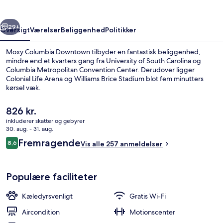
rige
Næste
29+
Oversigt
Værelser
Beliggenhed
Politikker
Moxy Columbia Downtown tilbyder en fantastisk beliggenhed,
mindre end et kvarters gang fra University of South Carolina og
Columbia Metropolitan Convention Center. Derudover ligger
Colonial Life Arena og Williams Brice Stadium blot fem minutters
kørsel væk.
Den
826 kr.
nuværende
inkluderer skatter og gebyrer
pris
30. aug. - 31. aug.
Tagterrasse
er
Anmeldelser
Fremragende
8,6
Vis alle 257 anmeldelser
826 kr.
8,6 ud af 10.
Populære faciliteter
Kæledyrsvenligt
Gratis Wi-Fi
Aircondition
Motionscenter