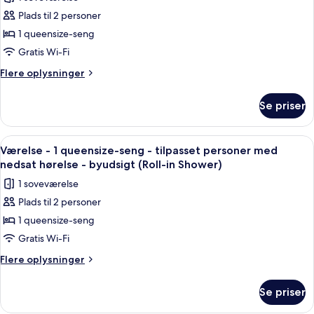
af
-
personer
Plads til 2 personer
Værelse
med
byudsigt
1 queensize-seng
-
nedsat
hørelse
1
Gratis Wi-Fi
-
queensize-
Flere
Flere oplysninger
byudsigt
seng
oplysninger
om
-
Se priser
Værelse
tilpasset
-
personer
1
Indlæs
Et hotelværelse med en seng, et skriv
3
med
queensize-
Værelse - 1 queensize-seng - tilpasset personer med
alle
seng
nedsat
nedsat hørelse - byudsigt (Roll-in Shower)
-
billeder
hørelse
1 soveværelse
tilpasset
af
personer
Plads til 2 personer
Værelse
med
1 queensize-seng
-
nedsat
hørelse
1
Gratis Wi-Fi
queensize-
Flere
Flere oplysninger
seng
oplysninger
om
-
Se priser
Værelse
tilpasset
-