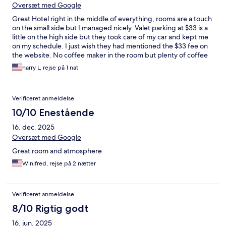
Oversæt med Google
Great Hotel right in the middle of everything, rooms are a touch
on the small side but I managed nicely. Valet parking at $33 is a
little on the high side but they took care of my car and kept me
on my schedule. I just wish they had mentioned the $33 fee on
the website. No coffee maker in the room but plenty of coffee
dounstairs in the lobby. Overall an A+ hotel and I would stay
harry L, rejse på 1 nat
there again. Staff was fantastic and welcoming.
Verificeret anmeldelse
10/10 Enestående
16. dec. 2025
Oversæt med Google
Great room and atmosphere
Winifred, rejse på 2 nætter
Verificeret anmeldelse
8/10 Rigtig godt
16. jun. 2025