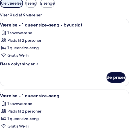
Tilgængelige
Alle værelser
1 seng
2 senge
filtre
for
Viser 9 ud af 9 værelser
værelser
Indlæs
Et hotelværelse med en seng, et skriv
3
Værelse - 1 queensize-seng - byudsigt
alle
1 soveværelse
billeder
Plads til 2 personer
af
Værelse
1 queensize-seng
-
Gratis Wi-Fi
1
Flere
Flere oplysninger
queensize-
oplysninger
seng
om
Se priser
Værelse
-
-
byudsigt
1
Indlæs
Et værelse med murstensvæg, seng me
2
queensize-
Værelse - 1 queensize-seng
alle
seng
1 soveværelse
-
billeder
byudsigt
Plads til 2 personer
af
Værelse
1 queensize-seng
-
Gratis Wi-Fi