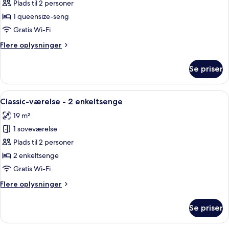
Classic-
Plads til 2 personer
værelse
1 queensize-seng
-
Gratis Wi-Fi
1
Flere
Flere oplysninger
queensize-
oplysninger
seng
om
Se priser
Classic-
værelse
-
Indlæs
Et hotelværelse med en stor seng, et ru
12
1
Classic-værelse - 2 enkeltsenge
alle
queensize-
19 m²
seng
billeder
1 soveværelse
af
Classic-
Plads til 2 personer
værelse
2 enkeltsenge
-
Gratis Wi-Fi
2
Flere
Flere oplysninger
enkeltsenge
oplysninger
om
Se priser
Classic-
værelse