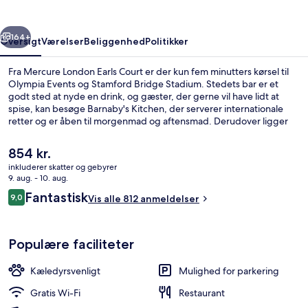
rige
Næste
164+
Oversigt
Værelser
Beliggenhed
Politikker
Fra Mercure London Earls Court er der kun fem minutters kørsel til
Olympia Events og Stamford Bridge Stadium. Stedets bar er et
godt sted at nyde en drink, og gæster, der gerne vil have lidt at
spise, kan besøge Barnaby's Kitchen, der serverer internationale
retter og er åben til morgenmad og aftensmad. Derudover ligger
Kensington High Street og Natural History Museum blot fem
minutters kørsel væk. Overnatningsstedet ligger kun en kort gåtur
Den
854 kr.
fra offentlig transport: West Brompton Undergrundsstation ligger 4
nuværende
inkluderer skatter og gebyrer
minutter væk og Earl's Court Station ligger 8 minutter derfra.
pris
9. aug. - 10. aug.
Bar (på overnatningsstedet)
er
Anmeldelser
Fantastisk
9,0
Vis alle 812 anmeldelser
854 kr.
9,0 ud af 10.
Populære faciliteter
Kæledyrsvenligt
Mulighed for parkering
Gratis Wi-Fi
Restaurant