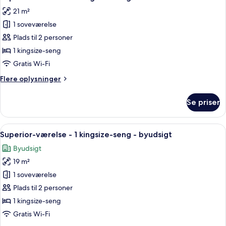
alle
-
21 m²
1
billeder
kingsize-
1 soveværelse
af
seng
Superior-
Plads til 2 personer
værelse
1 kingsize-seng
-
Gratis Wi-Fi
1
Flere
Flere oplysninger
kingsize-
oplysninger
seng
om
Se priser
Superior-
værelse
-
Indlæs
Et hotelværelse med en stor seng, et
12
1
Superior-værelse - 1 kingsize-seng - byudsigt
alle
kingsize-
Byudsigt
seng
billeder
19 m²
af
Superior-
1 soveværelse
værelse
Plads til 2 personer
-
1 kingsize-seng
1
Gratis Wi-Fi
kingsize-