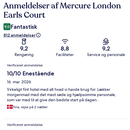
Anmeldelser af Mercure London
Anmeldelser
Earls Court
Fantastisk
9,0
812 anmeldelser
9,2
8,8
9,2
Rengøring
Faciliteter
Service og personale
Anmeldelser
Verificeret anmeldelse
10/10 Enestående
16. mar. 2026
Virkeligt fint hotel med alt hvad vi havde brug for. Lækker
morgenmad med det mest søde og hjælpsomme personale,
som var med til at give den bedste start på dagen..
Tina, rejse på 2 nætter
Verificeret anmeldelse