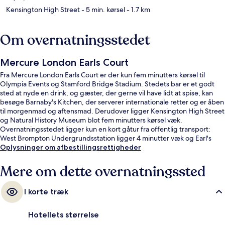
Kensington High Street
- 5 min. kørsel
- 1.7 km
Om overnatningsstedet
Mercure London Earls Court
Fra Mercure London Earls Court er der kun fem minutters kørsel til
Olympia Events og Stamford Bridge Stadium. Stedets bar er et godt
sted at nyde en drink, og gæster, der gerne vil have lidt at spise, kan
besøge Barnaby's Kitchen, der serverer internationale retter og er åben
til morgenmad og aftensmad. Derudover ligger Kensington High Street
og Natural History Museum blot fem minutters kørsel væk.
Overnatningsstedet ligger kun en kort gåtur fra offentlig transport:
West Brompton Undergrundsstation ligger 4 minutter væk og Earl's
Court Station ligger 8 minutter derfra.
Oplysninger om afbestillingsrettigheder
Mere om dette overnatningssted
I korte træk
Hotellets størrelse