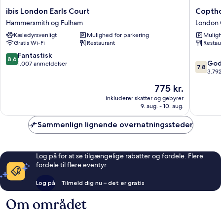
ibis
Copthor
ibis London Earls Court
Coptho
London
Tara
Hammersmith og Fulham
London 
Earls
Hotel
Kæledyrsvenligt
Mulighed for parkering
Muligh
Court
London
Gratis Wi-Fi
Restaurant
Restau
Hammersmith
Kensing
og
London
8.6
Fantastisk
8,6
7.8
Fulham
City
God
ud
1.007 anmeldelser
7,8
ud
Centre
3.79
af
af
10,
Prisen
775 kr.
10,
Fantastisk,
er
Godt,
inkluderer skatter og gebyrer
1.007
775 kr.
9. aug. - 10. aug.
3.792
anmeldelser
anmelde
Sammenlign lignende overnatningssteder
Log på for at se tilgængelige rabatter og fordele. Flere
fordele til flere eventyr.
Log på
Tilmeld dig nu – det er gratis
Om området