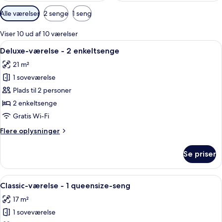
Tilgængelige
Alle værelser
2 senge
1 seng
filtre
for
Viser 10 ud af 10 værelser
værelser
Indlæs
Et hotelværelse med en stor seng, et
9
Deluxe-værelse - 2 enkeltsenge
alle
21 m²
billeder
1 soveværelse
af
Deluxe-
Plads til 2 personer
værelse
2 enkeltsenge
-
Gratis Wi-Fi
2
Flere
Flere oplysninger
enkeltsenge
oplysninger
om
Se priser
Deluxe-
værelse
-
Indlæs
Et hotelværelse med en stor seng, et ru
8
2
Classic-værelse - 1 queensize-seng
alle
enkeltsenge
17 m²
billeder
1 soveværelse
af