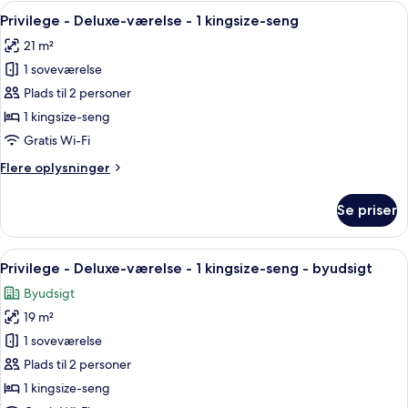
-
Indlæs
Et hotelværelse med en stor seng, en s
11
2
Privilege - Deluxe-værelse - 1 kingsize-seng
alle
enkeltsenge
21 m²
billeder
1 soveværelse
af
Privilege
Plads til 2 personer
-
1 kingsize-seng
Deluxe-
Gratis Wi-Fi
værelse
Flere
Flere oplysninger
-
oplysninger
1
om
Se priser
Privilege
kingsize-
-
seng
Deluxe-
Indlæs
Et hotelværelse med seng, skrivebord
12
værelse
Privilege - Deluxe-værelse - 1 kingsize-seng - byudsigt
alle
-
Byudsigt
1
billeder
kingsize-
19 m²
af
seng
Privilege
1 soveværelse
-
Plads til 2 personer
Deluxe-
1 kingsize-seng
værelse