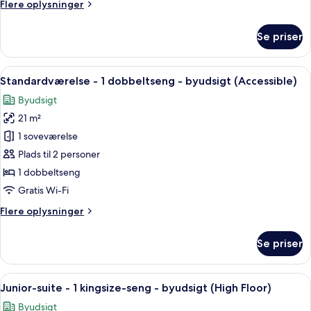
Flere
Flere oplysninger
seng
oplysninger
-
om
Se priser
byudsigt
Superior-
værelse
-
Indlæs
Et hotelværelse med seng, skrivebord,
8
1
Standardværelse - 1 dobbeltseng - byudsigt (Accessible)
alle
kingsize-
Byudsigt
seng
billeder
-
21 m²
af
byudsigt
Standardværelse
1 soveværelse
-
Plads til 2 personer
1
1 dobbeltseng
dobbeltseng
Gratis Wi-Fi
-
Flere
Flere oplysninger
byudsigt
oplysninger
(Accessible)
om
Se priser
Standardværelse
-
1
Indlæs
Et moderne hotelværelse med sofa, læ
12
dobbeltseng
Junior-suite - 1 kingsize-seng - byudsigt (High Floor)
alle
-
Byudsigt
byudsigt