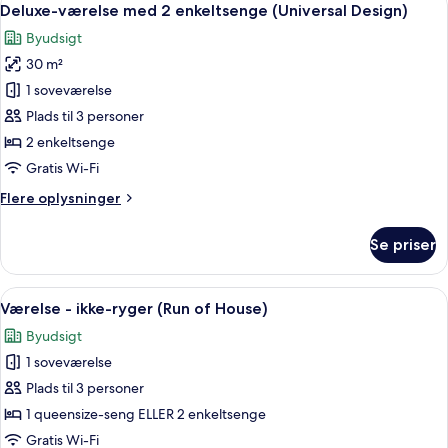
4
2
Deluxe-værelse med 2 enkeltsenge (Universal Design)
alle
enkeltsenge
Byudsigt
(NEW
billeder
Corner
30 m²
af
Delxue)
Deluxe-
1 soveværelse
værelse
Plads til 3 personer
med
2 enkeltsenge
2
Gratis Wi-Fi
enkeltsenge
Flere
Flere oplysninger
(Universal
oplysninger
Design)
om
Se priser
Deluxe-
værelse
med
Indlæs
Et hotelværelse med en seng, et skriv
4
2
Værelse - ikke-ryger (Run of House)
alle
enkeltsenge
Byudsigt
(Universal
billeder
Design)
1 soveværelse
af
Værelse
Plads til 3 personer
-
1 queensize-seng ELLER 2 enkeltsenge
ikke-
Gratis Wi-Fi