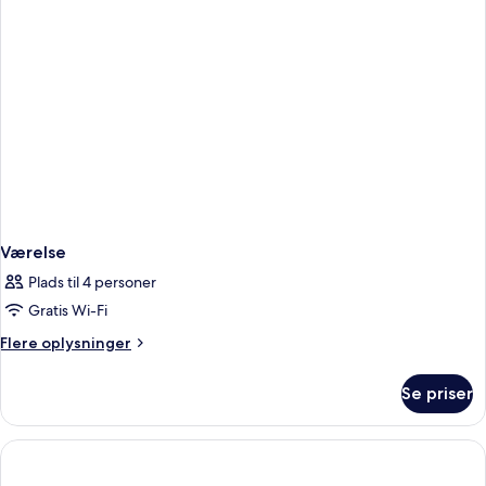
Værelse
Plads til 4 personer
Gratis Wi-Fi
Flere
Flere oplysninger
oplysninger
om
Se priser
Værelse