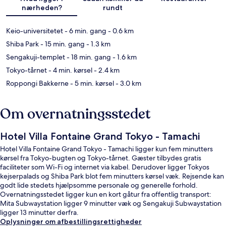
nærheden?
rundt
Keio-universitetet
- 6 min. gang
- 0.6 km
Shiba Park
- 15 min. gang
- 1.3 km
Sengakuji-templet
- 18 min. gang
- 1.6 km
Tokyo-tårnet
- 4 min. kørsel
- 2.4 km
Roppongi Bakkerne
- 5 min. kørsel
- 3.0 km
Om overnatningsstedet
Hotel Villa Fontaine Grand Tokyo - Tamachi
Hotel Villa Fontaine Grand Tokyo - Tamachi ligger kun fem minutters
kørsel fra Tokyo-bugten og Tokyo-tårnet. Gæster tilbydes gratis
faciliteter som Wi-Fi og internet via kabel. Derudover ligger Tokyos
kejserpalads og Shiba Park blot fem minutters kørsel væk. Rejsende kan
godt lide stedets hjælpsomme personale og generelle forhold.
Overnatningsstedet ligger kun en kort gåtur fra offentlig transport:
Mita Subwaystation ligger 9 minutter væk og Sengakuji Subwaystation
ligger 13 minutter derfra.
Oplysninger om afbestillingsrettigheder