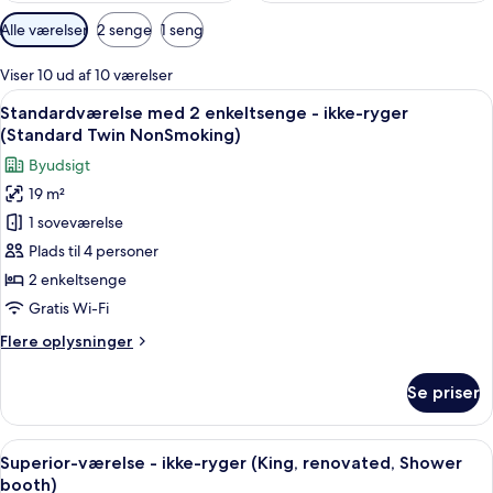
Tilgængelige
Alle værelser
2 senge
1 seng
filtre
for
Viser 10 ud af 10 værelser
værelser
Indlæs
Et hotelværelse med to senge, væg i r
5
Standardværelse med 2 enkeltsenge - ikke-ryger
alle
(Standard Twin NonSmoking)
billeder
Byudsigt
af
19 m²
Standardværelse
1 soveværelse
med
2
Plads til 4 personer
enkeltsenge
2 enkeltsenge
-
Gratis Wi-Fi
ikke-
Flere
Flere oplysninger
ryger
oplysninger
(Standard
om
Se priser
Standardværelse
Twin
med
NonSmoking)
2
Indlæs
Et moderne hotelværelse med en stor s
4
enkeltsenge
Superior-værelse - ikke-ryger (King, renovated, Shower
alle
-
booth)