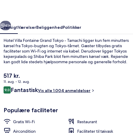
Grand
Tokyo
-
rige
Næste
Tamachi
41+
Oversigt
Værelser
Beliggenhed
Politikker
Hotel Villa Fontaine Grand Tokyo - Tamachi ligger kun fem minutters
kørsel fra Tokyo-bugten og Tokyo-tårnet. Gæster tilbydes gratis
faciliteter som Wi-Fi og internet via kabel. Derudover ligger Tokyos
kejserpalads og Shiba Park blot fem minutters kørsel væk. Rejsende
kan godt lide stedets hjælpsomme personale og generelle forhold.
Overnatningsstedet ligger kun en kort gåtur fra offentlig transport:
Mita Subwaystation ligger 9 minutter væk og Sengakuji
Den
517 kr.
Subwaystation ligger 13 minutter derfra.
nuværende
11. aug. - 12. aug.
pris
Anmeldelser
Fantastisk
Gårdsplads
9,0
er
Vis alle 1.004 anmeldelser
9,0 ud af 10.
517 kr.
Populære faciliteter
Gratis Wi-Fi
Restaurant
Aircondition
Faciliteter til tøjvask