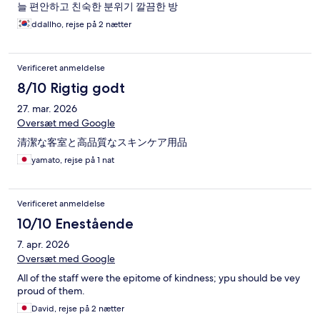
늘 편안하고 친숙한 분위기 깔끔한 방
ddallho, rejse på 2 nætter
Verificeret anmeldelse
8/10 Rigtig godt
27. mar. 2026
Oversæt med Google
清潔な客室と高品質なスキンケア用品
yamato, rejse på 1 nat
Verificeret anmeldelse
10/10 Enestående
7. apr. 2026
Oversæt med Google
All of the staff were the epitome of kindness; ypu should be vey
proud of them.
David, rejse på 2 nætter