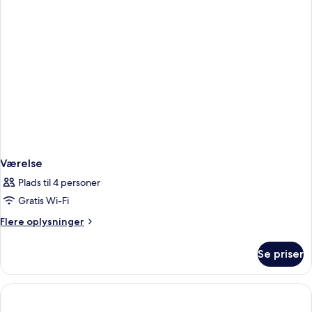
-
ikke-
ryger
Værelse
Plads til 4 personer
Gratis Wi-Fi
Flere
Flere oplysninger
oplysninger
om
Se priser
Værelse