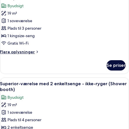
ikke-
billeder
Byudsigt
ryger
af
(Standard
19 m²
Superior-
Twin
1 soveværelse
værelse
NonSmoking)
-
Plads til 3 personer
ikke-
1 kingsize-seng
ryger
Gratis Wi-Fi
(King,
Flere
Flere oplysninger
renovated,
oplysninger
Shower
om
Se priser
Superior-
booth)
værelse
-
Indlæs
Et hotelværelse med to senge, et fjern
4
ikke-
Superior-værelse med 2 enkeltsenge - ikke-ryger (Shower
alle
ryger
booth)
(King,
billeder
Byudsigt
renovated,
af
Shower
19 m²
Superior-
booth)
1 soveværelse
værelse
med
Plads til 4 personer
2
2 enkeltsenge