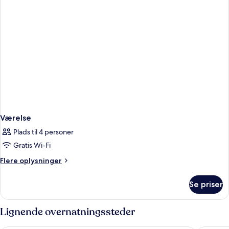
Værelse
Plads til 4 personer
Gratis Wi-Fi
Flere
Flere oplysninger
oplysninger
om
Se priser
Værelse
Lignende overnatningssteder