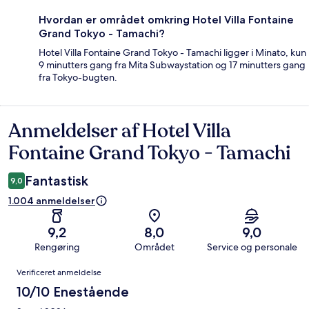
Hvordan er området omkring Hotel Villa Fontaine
Grand Tokyo - Tamachi?
Hotel Villa Fontaine Grand Tokyo - Tamachi ligger i Minato, kun
9 minutters gang fra Mita Subwaystation og 17 minutters gang
fra Tokyo-bugten.
Anmeldelser af Hotel Villa
Anmeldelser
Fontaine Grand Tokyo - Tamachi
Fantastisk
9,0
1.004 anmeldelser
9,2
8,0
9,0
Rengøring
Området
Service og personale
Anmeldelser
Verificeret anmeldelse
10/10 Enestående