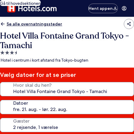
Gå til hovedsektionen
Hent appen
Se alle overnatningssteder
Hotel Villa Fontaine Grand Tokyo -
Tamachi
3.5-
stjernet
Hotel i centrum i kort afstand fra Tokyo-bugten
overnatningssted
Vælg datoer for at se priser
Hvor skal du hen?
Datoer
Gæster