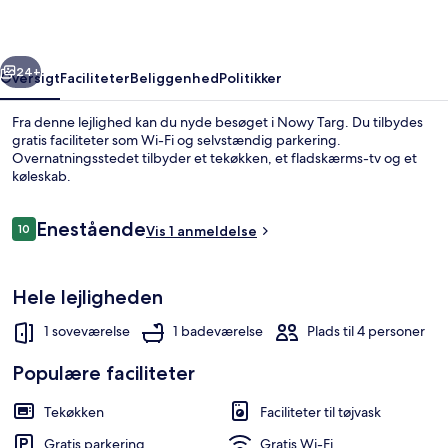
rige
Næste
24+
Oversigt
Faciliteter
Beliggenhed
Politikker
Fra denne lejlighed kan du nyde besøget i Nowy Targ. Du tilbydes
gratis faciliteter som Wi-Fi og selvstændig parkering.
Overnatningsstedet tilbyder et tekøkken, et fladskærms-tv og et
køleskab.
Anmeldelser
Enestående
10
Vis 1 anmeldelse
10 ud af 10.
Comfort-lejlighed | Opholdsområde | 
Hele lejligheden
1 soveværelse
1 badeværelse
Plads til 4 personer
Populære faciliteter
Tekøkken
Faciliteter til tøjvask
Gratis parkering
Gratis Wi-Fi