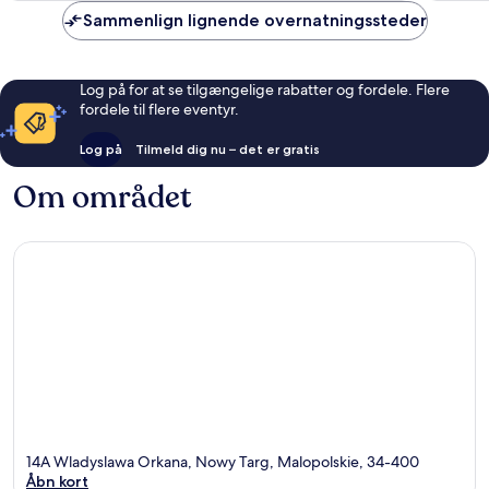
anmeldelser
anmelde
Sammenlign lignende overnatningssteder
Log på for at se tilgængelige rabatter og fordele. Flere
fordele til flere eventyr.
Log på
Tilmeld dig nu – det er gratis
Om området
14A Wladyslawa Orkana, Nowy Targ, Malopolskie, 34-400
Åbn kort