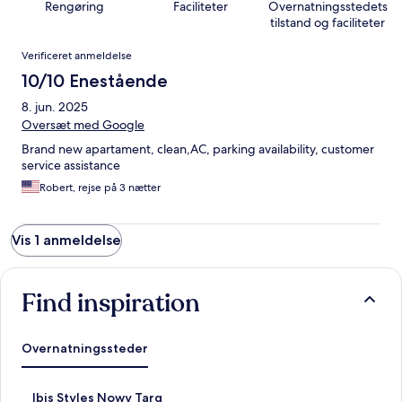
Rengøring
Faciliteter
Overnatningsstedets
tilstand og faciliteter
Anmeldelser
Verificeret anmeldelse
10/10 Enestående
8. jun. 2025
Oversæt med Google
Brand new apartament, clean,AC, parking availability, customer
service assistance
Robert, rejse på 3 nætter
Vis 1 anmeldelse
Find inspiration
Overnatningssteder
L
Ibis Styles Nowy Targ