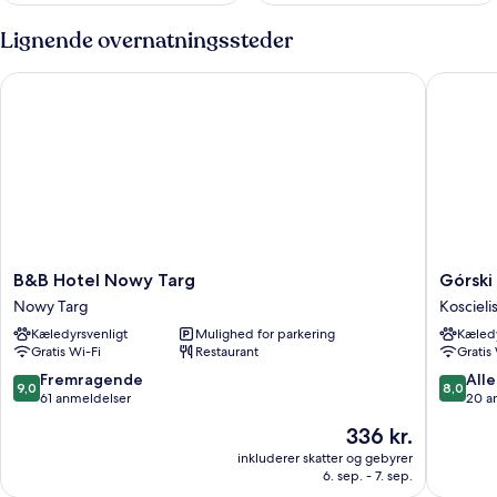
Lignende overnatningssteder
B&B Hotel Nowy Targ
Górski P
B&B
Górski
B&B Hotel Nowy Targ
Górski
Hotel
Pałacyk
Nowy Targ
Koscieli
Nowy
Koscieli
Kæledyrsvenligt
Mulighed for parkering
Kæledy
Targ
Gratis Wi-Fi
Restaurant
Gratis
Nowy
Targ
9.0
8.0
Fremragende
Alle
9,0
8,0
ud
ud
61 anmeldelser
20 a
af
af
Prisen
336 kr.
10,
10,
er
Fremragende,
Alletider
inkluderer skatter og gebyrer
336 kr.
6. sep. - 7. sep.
61
20