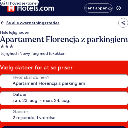
Gå til hovedsektionen
Hent appen
Se alle overnatningssteder
Hele lejligheden
Apartament Florencja z parkingiem
3.0-
stjernet
Lejlighed i Nowy Targ med tekøkken
overnatningssted
Vælg datoer for at se priser
Hvor skal du hen?
Datoer
Gæster