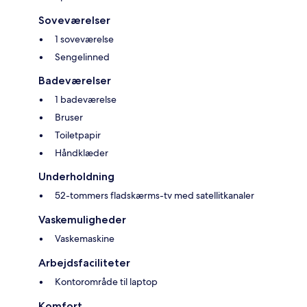
Soveværelser
1 soveværelse
Sengelinned
Badeværelser
1 badeværelse
Bruser
Toiletpapir
Håndklæder
Underholdning
52-tommers fladskærms-tv med satellitkanaler
Vaskemuligheder
Vaskemaskine
Arbejdsfaciliteter
Kontorområde til laptop
Komfort