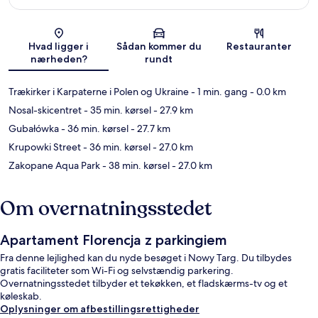
Kort
Hvad ligger i
Sådan kommer du
Restauranter
nærheden?
rundt
Trækirker i Karpaterne i Polen og Ukraine
- 1 min. gang
- 0.0 km
Nosal-skicentret
- 35 min. kørsel
- 27.9 km
Gubałówka
- 36 min. kørsel
- 27.7 km
Krupowki Street
- 36 min. kørsel
- 27.0 km
Zakopane Aqua Park
- 38 min. kørsel
- 27.0 km
Om overnatningsstedet
Apartament Florencja z parkingiem
Fra denne lejlighed kan du nyde besøget i Nowy Targ. Du tilbydes
gratis faciliteter som Wi-Fi og selvstændig parkering.
Overnatningsstedet tilbyder et tekøkken, et fladskærms-tv og et
køleskab.
Oplysninger om afbestillingsrettigheder