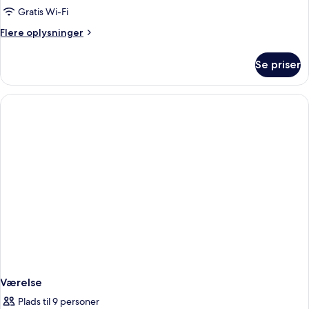
Gratis Wi-Fi
Flere
Flere oplysninger
oplysninger
om
Se priser
Enkeltværelse
Værelse
Plads til 9 personer