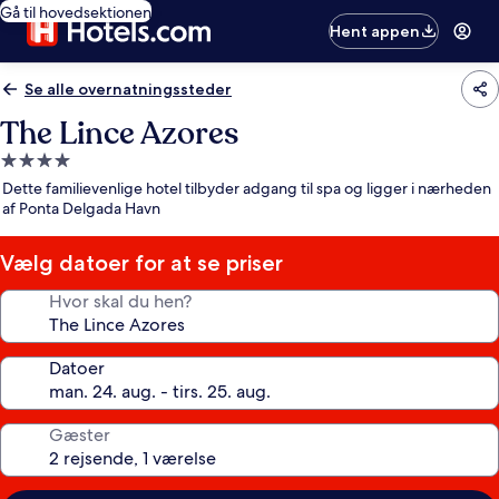
Gå til hovedsektionen
Hent appen
Se alle overnatningssteder
The Lince Azores
4.0-
stjernet
Dette familievenlige hotel tilbyder adgang til spa og ligger i nærheden
overnatningssted
af Ponta Delgada Havn
Vælg datoer for at se priser
Hvor skal du hen?
Datoer
Gæster