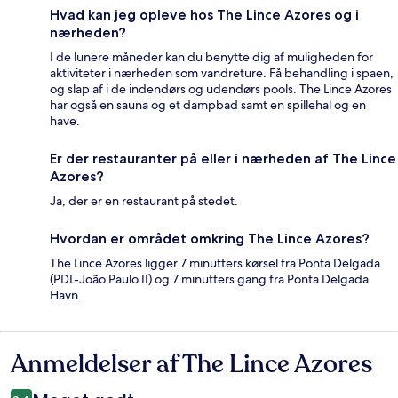
Hvad kan jeg opleve hos The Lince Azores og i
nærheden?
I de lunere måneder kan du benytte dig af muligheden for
aktiviteter i nærheden som vandreture. Få behandling i spaen,
og slap af i de indendørs og udendørs pools. The Lince Azores
har også en sauna og et dampbad samt en spillehal og en
have.
Er der restauranter på eller i nærheden af The Lince
Azores?
Ja, der er en restaurant på stedet.
Hvordan er området omkring The Lince Azores?
The Lince Azores ligger 7 minutters kørsel fra Ponta Delgada
(PDL-João Paulo II) og 7 minutters gang fra Ponta Delgada
Havn.
Anmeldelser af The Lince Azores
Anmeldelser