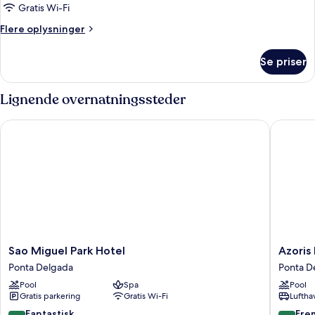
Gratis Wi-Fi
Flere
Flere oplysninger
oplysninger
om
Se priser
Værelse
Lignende overnatningssteder
Sao Miguel Park Hotel
Azoris R
Sao
Azoris
Sao Miguel Park Hotel
Azoris
Miguel
Royal
Ponta Delgada
Ponta D
Park
Garden
Pool
Spa
Pool
Hotel
Ponta
Gratis parkering
Gratis Wi-Fi
Luftha
Ponta
Delgada
Delgada
8.8
9.2
Fantastisk
Fre