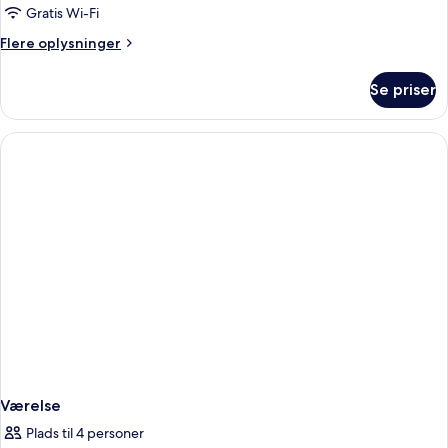
Gratis Wi-Fi
Flere
Flere oplysninger
oplysninger
om
Se priser
Værelse
Værelse
Plads til 4 personer