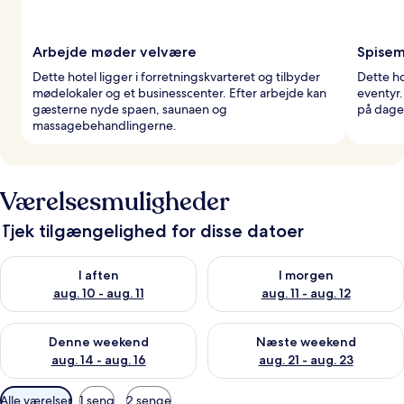
Arbejde møder velvære
Spisem
Dette hotel ligger i forretningskvarteret og tilbyder
Dette ho
mødelokaler og et businesscenter. Efter arbejde kan
eventyr
gæsterne nyde spaen, saunaen og
på dagen
massagebehandlingerne.
Værelsesmuligheder
Tjek tilgængelighed for disse datoer
Tjek tilgængelighed for i aften aug. 10 - aug. 11
Tjek tilgængelighed for i morg
I aften
I morgen
aug. 10 - aug. 11
aug. 11 - aug. 12
Tjek tilgængelighed for denne weekend aug. 14 - aug. 16
Tjek tilgængelighed for næste
Denne weekend
Næste weekend
aug. 14 - aug. 16
aug. 21 - aug. 23
Tilgængelige
Alle værelser
1 seng
2 senge