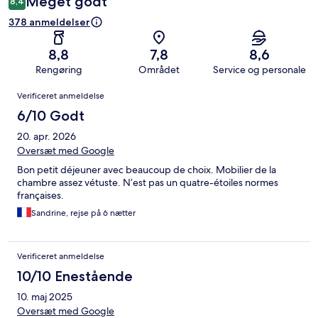
Meget godt
8,4
378 anmeldelser
8,8
7,8
8,6
Rengøring
Området
Service og personale
Anmeldelser
Verificeret anmeldelse
6/10 Godt
20. apr. 2026
Oversæt med Google
Bon petit déjeuner avec beaucoup de choix. Mobilier de la
chambre assez vétuste. N’est pas un quatre-étoiles normes
françaises.
Sandrine, rejse på 6 nætter
Verificeret anmeldelse
10/10 Enestående
10. maj 2025
Oversæt med Google