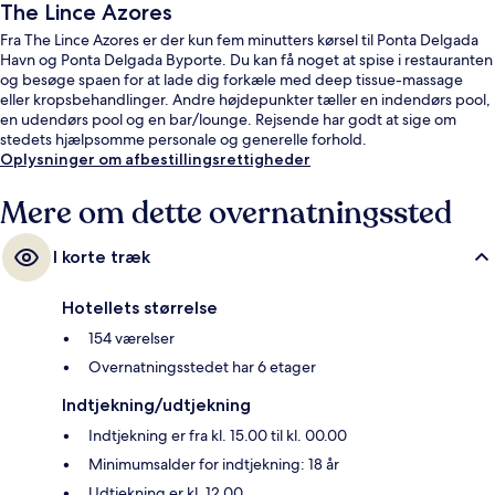
The Lince Azores
Fra The Lince Azores er der kun fem minutters kørsel til Ponta Delgada
Havn og Ponta Delgada Byporte. Du kan få noget at spise i restauranten
og besøge spaen for at lade dig forkæle med deep tissue-massage
eller kropsbehandlinger. Andre højdepunkter tæller en indendørs pool,
en udendørs pool og en bar/lounge. Rejsende har godt at sige om
stedets hjælpsomme personale og generelle forhold.
Oplysninger om afbestillingsrettigheder
Mere om dette overnatningssted
I korte træk
Hotellets størrelse
154 værelser
Overnatningsstedet har 6 etager
Indtjekning/udtjekning
Indtjekning er fra kl. 15.00 til kl. 00.00
Minimumsalder for indtjekning: 18 år
Udtjekning er kl. 12.00