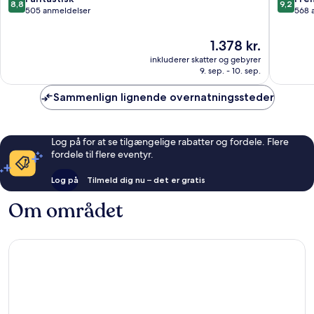
8,8
9,2
ud
ud
505 anmeldelser
568 
af
af
10,
10,
Prisen
1.378 kr.
Fantastisk,
Fremrag
er
inkluderer skatter og gebyrer
505
568
1.378 kr.
9. sep. - 10. sep.
anmeldelser
anmelde
Sammenlign lignende overnatningssteder
Log på for at se tilgængelige rabatter og fordele. Flere
fordele til flere eventyr.
Log på
Tilmeld dig nu – det er gratis
Om området