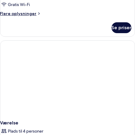
Gratis Wi-Fi
Flere
Flere oplysninger
oplysninger
om
Se priser
Værelse
Værelse
Plads til 4 personer