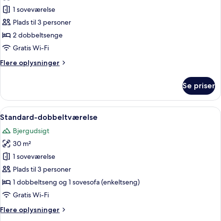
billeder
1 soveværelse
af
Familieværelse
Plads til 3 personer
2 dobbeltsenge
Gratis Wi-Fi
Flere
Flere oplysninger
oplysninger
om
Se priser
Familieværelse
Indlæs
Et hotelværelse med en stor seng, to 
1
Standard-dobbeltværelse
alle
Bjergudsigt
billeder
30 m²
af
Standard-
1 soveværelse
dobbeltværelse
Plads til 3 personer
1 dobbeltseng og 1 sovesofa (enkeltseng)
Gratis Wi-Fi
Flere
Flere oplysninger
oplysninger