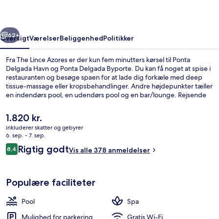
rige
Næste
62+
Oversigt
Værelser
Beliggenhed
Politikker
Fra The Lince Azores er der kun fem minutters kørsel til Ponta
Delgada Havn og Ponta Delgada Byporte. Du kan få noget at spise i
restauranten og besøge spaen for at lade dig forkæle med deep
tissue-massage eller kropsbehandlinger. Andre højdepunkter tæller
en indendørs pool, en udendørs pool og en bar/lounge. Rejsende
har godt at sige om stedets hjælpsomme personale og generelle
forhold.
Den
1.820 kr.
nuværende
inkluderer skatter og gebyrer
pris
6. sep. - 7. sep.
Hygiejnestandarder
er
Anmeldelser
Rigtig godt
8,4
Vis alle 378 anmeldelser
1.820 kr.
8,4 ud af 10.
Populære faciliteter
Pool
Spa
Mulighed for parkering
Gratis Wi-Fi