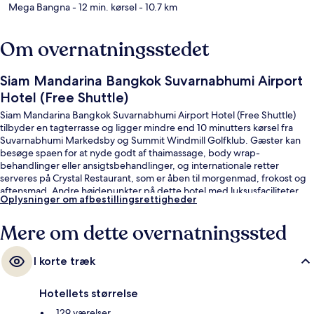
Mega Bangna
- 12 min. kørsel
- 10.7 km
Om overnatningsstedet
Siam Mandarina Bangkok Suvarnabhumi Airport
Hotel (Free Shuttle)
Siam Mandarina Bangkok Suvarnabhumi Airport Hotel (Free Shuttle)
tilbyder en tagterrasse og ligger mindre end 10 minutters kørsel fra
Suvarnabhumi Markedsby og Summit Windmill Golfklub. Gæster kan
besøge spaen for at nyde godt af thaimassage, body wrap-
behandlinger eller ansigtsbehandlinger, og internationale retter
serveres på Crystal Restaurant, som er åben til morgenmad, frokost og
aftensmad. Andre højdepunkter på dette hotel med luksusfaciliteter
Oplysninger om afbestillingsrettigheder
omfatter en udendørs pool, gratis lufthavnstransport og en bar/lounge.
Rejsende har kun godt at sige om stedets hjælpsomme personale og
Mere om dette overnatningssted
morgenmad.
I korte træk
Hotellets størrelse
129 værelser