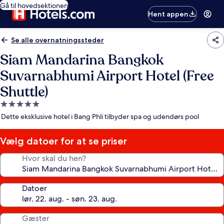
Gå til hovedsektionen
Hent appen
Se alle overnatningssteder
Siam Mandarina Bangkok
Suvarnabhumi Airport Hotel (Free
Shuttle)
5.0-
stjernet
Dette eksklusive hotel i Bang Phli tilbyder spa og udendørs pool
overnatningssted
Vælg datoer for at se priser
Hvor skal du hen?
Datoer
Gæster