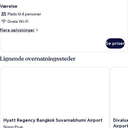
Værelse
Plads til 4 personer
Gratis Wi-Fi
Flere
Flere oplysninger
oplysninger
om
Se priser
Værelse
Lignende overnatningssteder
Hyatt Regency Bangkok Suvarnabhumi Airport
Divalux 
Hyatt
Divalux
Hyatt Regency Bangkok Suvarnabhumi Airport
Divalu
Regency
Resort
Airpor
Nong Prue