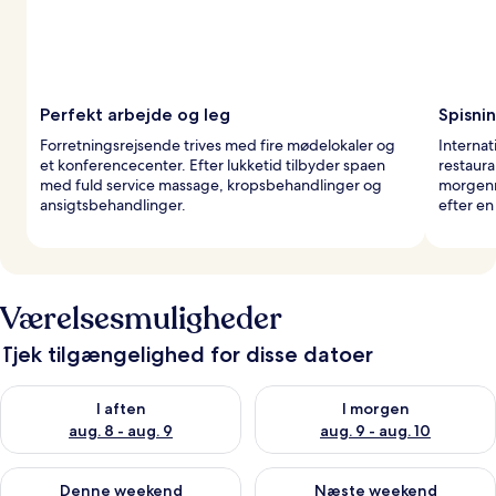
Perfekt arbejde og leg
Spisni
Forretningsrejsende trives med fire mødelokaler og
Internat
et konferencecenter. Efter lukketid tilbyder spaen
restaura
med fuld service massage, kropsbehandlinger og
morgenm
ansigtsbehandlinger.
efter en
Værelsesmuligheder
Tjek tilgængelighed for disse datoer
Tjek tilgængelighed for i aften aug. 8 - aug. 9
Tjek tilgængelighed for i morg
I aften
I morgen
aug. 8 - aug. 9
aug. 9 - aug. 10
Tjek tilgængelighed for denne weekend aug. 14 - aug. 16
Tjek tilgængelighed for næste
Denne weekend
Næste weekend