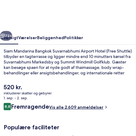
Bangkok
Suvarnabhumi
Airport
Hotel
rige
Næste
(Free
72+
Oversigt
Værelser
Beliggenhed
Politikker
Shuttle)
Siam Mandarina Bangkok Suvarnabhumi Airport Hotel (Free Shuttle)
tilbyder en tagterrasse og ligger mindre end 10 minutters kørsel fra
Suvarnabhumi Markedsby og Summit Windmill Golfklub. Gæster
kan besøge spaen for at nyde godt af thaimassage, body wrap-
behandlinger eller ansigtsbehandlinger, og internationale retter
serveres på Crystal Restaurant, som er åben til morgenmad, frokost
og aftensmad. Andre højdepunkter på dette hotel med
Den
520 kr.
luksusfaciliteter omfatter en udendørs pool, gratis
nuværende
inkluderer skatter og gebyrer
lufthavnstransport og en bar/lounge. Rejsende har kun godt at sige
pris
1. sep. - 2. sep.
om stedets hjælpsomme personale og morgenmad.
Pianobar
er
Anmeldelser
Fremragende
8,8
Vis alle 2.609 anmeldelser
520 kr.
8,8 ud af 10.
Populære faciliteter