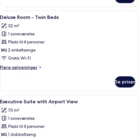
Room
-
Indlæs
Et hotelværelse med to senge, et skriv
10
1
Deluxe Room - Twin Beds
alle
King
32 m²
Bed
billeder
1 soveværelse
af
Deluxe
Plads til 4 personer
Room
2 enkeltsenge
-
Gratis Wi-Fi
Twin
Flere
Flere oplysninger
Beds
oplysninger
om
Se priser
Deluxe
Room
-
Indlæs
En rummelig stue med store vinduer, 
12
Twin
Executive Suite with Airport View
alle
Beds
70 m²
billeder
1 soveværelse
af
Executive
Plads til 4 personer
Suite
1 dobbeltseng