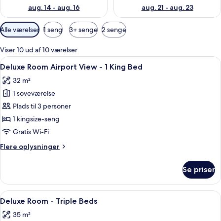
aug. 14 - aug. 16
aug. 21 - aug. 23
Tilgængelige
Alle værelser
1 seng
3+ senge
2 senge
filtre
for
Viser 10 ud af 10 værelser
værelser
Indlæs
Et hotelværelse med et stort vindue, e
10
Deluxe Room Airport View - 1 King Bed
alle
32 m²
billeder
1 soveværelse
af
Deluxe
Plads til 3 personer
Room
1 kingsize-seng
Airport
Gratis Wi-Fi
View
Flere
Flere oplysninger
-
oplysninger
1
om
Se priser
Deluxe
King
Room
Bed
Airport
Indlæs
Et hotelværelse med to senge, et stor
10
View
Deluxe Room - Triple Beds
alle
-
35 m²
1
billeder