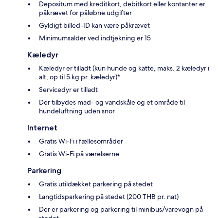
Depositum med kreditkort, debitkort eller kontanter er
påkrævet for påløbne udgifter
Gyldigt billed-ID kan være påkrævet
Minimumsalder ved indtjekning er 15
Kæledyr
Kæledyr er tilladt (kun hunde og katte, maks. 2 kæledyr i
alt, op til 5 kg pr. kæledyr)*
Servicedyr er tilladt
Der tilbydes mad- og vandskåle og et område til
hundeluftning uden snor
Internet
Gratis Wi-Fi i fællesområder
Gratis Wi-Fi på værelserne
Parkering
Gratis utildækket parkering på stedet
Langtidsparkering på stedet (200 THB pr. nat)
Der er parkering og parkering til minibus/varevogn på
stedet