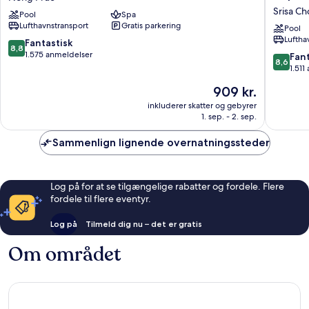
Bangkok
&
Srisa Ch
Pool
Spa
Suvarnabhumi
Spa
Lufthavnstransport
Gratis parkering
Airport
Bangkok
Pool
Luftha
Nong
Suvarna
8.8
Fantastisk
8,8
Prue
Airport
ud
1.575 anmeldelser
8.6
Fant
8,6
Srisa
af
ud
1.511
Chorakh
10,
af
Prisen
909 kr.
Noi
Fantastisk,
10,
er
1.575
Fantasti
inkluderer skatter og gebyrer
909 kr.
anmeldelser
1. sep. - 2. sep.
1.511
anmelde
Sammenlign lignende overnatningssteder
Log på for at se tilgængelige rabatter og fordele. Flere
fordele til flere eventyr.
Log på
Tilmeld dig nu – det er gratis
Om området