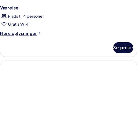
Værelse
Plads til 4 personer
Gratis Wi-Fi
Flere
Flere oplysninger
oplysninger
om
Se priser
Værelse