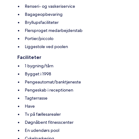
Renseri- og vaskeriservice
Bagageopbevaring
Bryllupsfaciliteter
Flersproget medarbejderstab
Portier/piccolo
Liggestole ved poolen
Faciliteter
1 bygning/tårn
Bygget i 1998
Pengeautomat/banktjeneste
Pengeskab i receptionen
Tagterrasse
Have
Tv på fællesarealer
Døgnåbent fitnesscenter
En udendørs pool
Cykelparkering