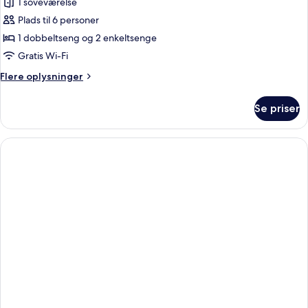
1 soveværelse
billeder
Plads til 6 personer
af
2-
1 dobbeltseng og 2 enkeltsenge
Bedroom
Gratis Wi-Fi
Family
Flere
Flere oplysninger
Suite
oplysninger
om
Se priser
2-
Bedroom
Family
Suite