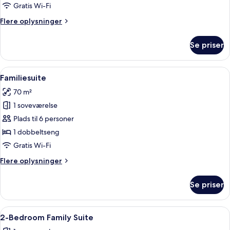
with
Gratis Wi-Fi
Airport
Flere
Flere oplysninger
View
oplysninger
om
Se priser
Executive
Suite
with
Indlæs
Et hotelværelse med to senge, et spi
12
Airport
Familiesuite
alle
View
70 m²
billeder
1 soveværelse
af
Familiesuite
Plads til 6 personer
1 dobbeltseng
Gratis Wi-Fi
Flere
Flere oplysninger
oplysninger
om
Se priser
Familiesuite
Indlæs
En moderne stue med trægulv, et spis
9
2-Bedroom Family Suite
alle