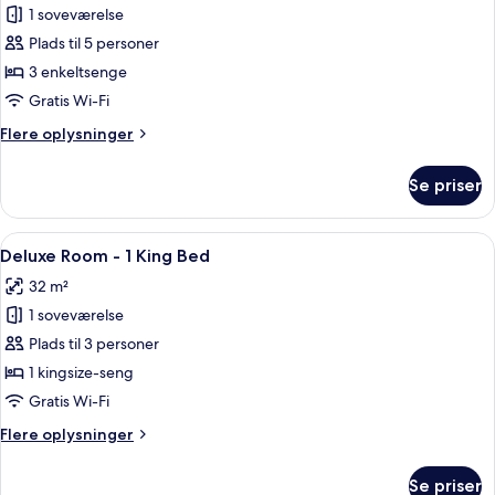
King
1 soveværelse
af
Bed
Deluxe
Plads til 5 personer
Room
3 enkeltsenge
-
Gratis Wi-Fi
Triple
Flere
Flere oplysninger
Beds
oplysninger
om
Se priser
Deluxe
Room
-
Indlæs
Et moderne hotelværelse med en stor se
10
Triple
Deluxe Room - 1 King Bed
alle
Beds
32 m²
billeder
1 soveværelse
af
Deluxe
Plads til 3 personer
Room
1 kingsize-seng
-
Gratis Wi-Fi
1
Flere
Flere oplysninger
King
oplysninger
Bed
om
Se priser
Deluxe