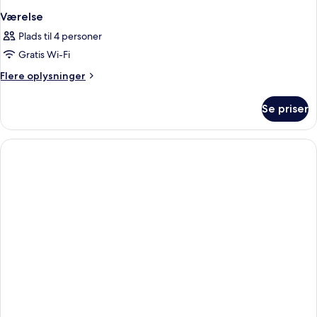
Værelse
Plads til 4 personer
Gratis Wi-Fi
Flere
Flere oplysninger
oplysninger
om
Se priser
Værelse