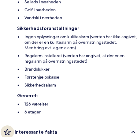
Sejlads i nærheden
Golf i nærheden
Vandski i nærheden
Sikkerhedsforanstaltninger
Ingen oplysninger om kuliltealarm (værten har ikke angivet,
om der er en kuliltealarm på overnatningsstedet.
Medbring evt. egen alarm)
Røgalarm installeret (værten har angivet, at der er en
røgalarm på overnatningsstedet)
Brandslukker
Førstehjælpskasse
Sikkerhedsalarm
Generelt
126 værelser
6 etager
Interessante fakta