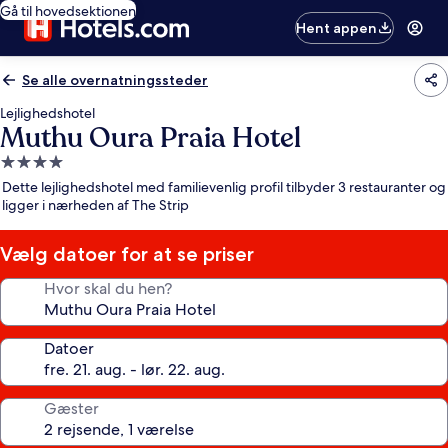
Gå til hovedsektionen
Hent appen
Se alle overnatningssteder
Lejlighedshotel
Muthu Oura Praia Hotel
4.0-
stjernet
Dette lejlighedshotel med familievenlig profil tilbyder 3 restauranter og
overnatningssted
ligger i nærheden af The Strip
Vælg datoer for at se priser
Hvor skal du hen?
Datoer
Gæster