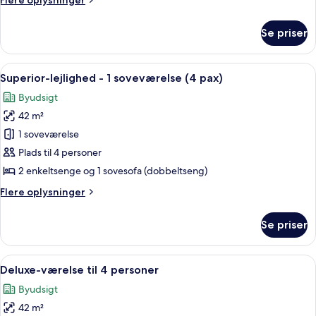
Flere oplysninger
soveværelse
oplysninger
(2+2)
om
Se priser
Superior-
lejlighed
-
Indlæs
Et hotelværelse med en stor seng, et 
9
1
Superior-lejlighed - 1 soveværelse (4 pax)
alle
soveværelse
Byudsigt
(2+2)
billeder
42 m²
af
Superior-
1 soveværelse
lejlighed
Plads til 4 personer
-
2 enkeltsenge og 1 sovesofa (dobbeltseng)
1
Flere
Flere oplysninger
soveværelse
oplysninger
(4
om
Se priser
Superior-
pax)
lejlighed
-
Indlæs
En dobbeltseng med et mønstret seng
7
1
Deluxe-værelse til 4 personer
alle
soveværelse
Byudsigt
(4
billeder
pax)
42 m²
af