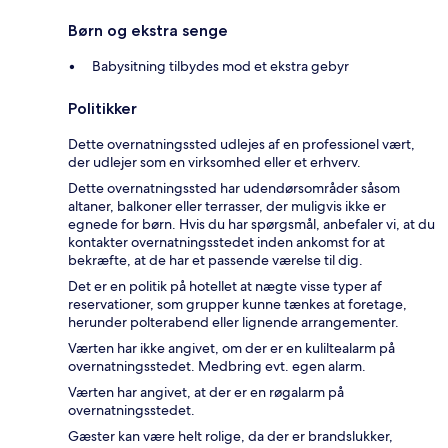
Børn og ekstra senge
Babysitning tilbydes mod et ekstra gebyr
Politikker
Dette overnatningssted udlejes af en professionel vært,
der udlejer som en virksomhed eller et erhverv.
Dette overnatningssted har udendørsområder såsom
altaner, balkoner eller terrasser, der muligvis ikke er
egnede for børn. Hvis du har spørgsmål, anbefaler vi, at du
kontakter overnatningsstedet inden ankomst for at
bekræfte, at de har et passende værelse til dig.
Det er en politik på hotellet at nægte visse typer af
reservationer, som grupper kunne tænkes at foretage,
herunder polterabend eller lignende arrangementer.
Værten har ikke angivet, om der er en kuliltealarm på
overnatningsstedet. Medbring evt. egen alarm.
Værten har angivet, at der er en røgalarm på
overnatningsstedet.
Gæster kan være helt rolige, da der er brandslukker,