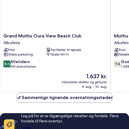
Grand
Muthu
Grand Muthu Oura View Beach Club
Muthu 
Muthu
Clube
Albufeira
Albufeir
Oura
Praia
Pool
Faciliteter til tøjvask
Pool
View
da
Gratis parkering
Gratis Wi-Fi
Tekøk
Beach
Oura
Club
Albufeir
8.0
7.4
Alletiders
God
8,0
7,4
Albufeira
ud
ud
691 anmeldelser
1.08
af
af
Prisen
1.637 kr.
10,
10,
er
Alletiders,
Godt,
inkluderer skatter og gebyrer
1.637 kr.
9. aug. - 10. aug.
691
1.088
anmeldelser
anmelde
Sammenlign lignende overnatningssteder
Log på for at se tilgængelige rabatter og fordele. Flere
fordele til flere eventyr.