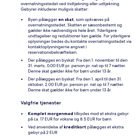
overnatningsstedet ved indtjekning eller udtjekning.
Gebyrer inkluderer muligvis skatter:
Byen pålægger
en skat
, som opkræves på
overnatningsstedet. Skatten er sæsonbestemt og
gælder ikke nødvendigvis hele året. Yderligere
undtagelser og reduktioner kan gælde. For yderligere
oplysninger bedes du kontakte overnatningsstedet via
kontaktoplysningerne angivet i
reservationsbekræftelsen.
Der pålægges en byskat: Fra den 1. november til den
31. marts, 0.00 EUR pr. person pr. nat op til 7 nætter.
Denne skat gælder ikke for børn under 13 år.
Der pålægges en byskat: Fra den 1. april til den 31.
oktober, 2.00 EUR pr. person pr. nat op til 7 nætter.
Denne skat gælder ikke for børn under 13 år.
Valgfrie tjenester
Komplet morgenmad
tilbydes mod et ekstra gebyr
på ca. 17 EUR for voksne og 8.5 EUR for børn
Ved anvendelse af
kreditkort
pålægges et ekstra
gebyr på 2 EUR