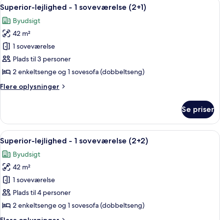
Indlæs
Et hotelværelse med en stor seng, et 
9
1
Superior-lejlighed - 1 soveværelse (2+1)
alle
soveværelse
Byudsigt
billeder
42 m²
af
Superior-
1 soveværelse
lejlighed
Plads til 3 personer
-
2 enkeltsenge og 1 sovesofa (dobbeltseng)
1
Flere
Flere oplysninger
soveværelse
oplysninger
(2+1)
om
Se priser
Superior-
lejlighed
-
Indlæs
Et hotelværelse med en stor seng, et 
9
1
Superior-lejlighed - 1 soveværelse (2+2)
alle
soveværelse
Byudsigt
(2+1)
billeder
42 m²
af
Superior-
1 soveværelse
lejlighed
Plads til 4 personer
-
2 enkeltsenge og 1 sovesofa (dobbeltseng)
1
Flere