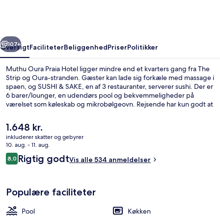
Hotel
rige
Næste
107+
Oversigt
Faciliteter
Beliggenhed
Priser
Politikker
Muthu Oura Praia Hotel ligger mindre end et kvarters gang fra The
Strip og Oura-stranden. Gæster kan lade sig forkæle med massage i
spaen, og SUSHI & SAKE, en af 3 restauranter, serverer sushi. Der er
6 barer/lounger, en udendørs pool og bekvemmeligheder på
værelset som køleskab og mikrobølgeovn. Rejsende har kun godt at
sige om stedets hjælpsomme personale.
Den
1.648 kr.
nuværende
inkluderer skatter og gebyrer
pris
10. aug. - 11. aug.
Siddeområde i lobbyen
er
Anmeldelser
Rigtig godt
8,0
Vis alle 534 anmeldelser
1.648 kr.
8,0 ud af 10.
Populære faciliteter
Pool
Køkken