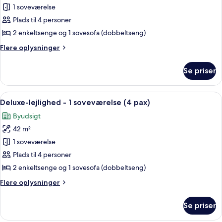
Deluxe-
1 soveværelse
værelse
Plads til 4 personer
til
2 enkeltsenge og 1 sovesofa (dobbeltseng)
4
Flere
Flere oplysninger
personer
oplysninger
om
Se priser
Deluxe-
værelse
til
Indlæs
Et hotelværelse med to senge, et stort
7
4
Deluxe-lejlighed - 1 soveværelse (4 pax)
alle
personer
Byudsigt
billeder
42 m²
af
Deluxe-
1 soveværelse
lejlighed
Plads til 4 personer
-
2 enkeltsenge og 1 sovesofa (dobbeltseng)
1
Flere
Flere oplysninger
soveværelse
oplysninger
(4
om
Se priser
Deluxe-
pax)
lejlighed