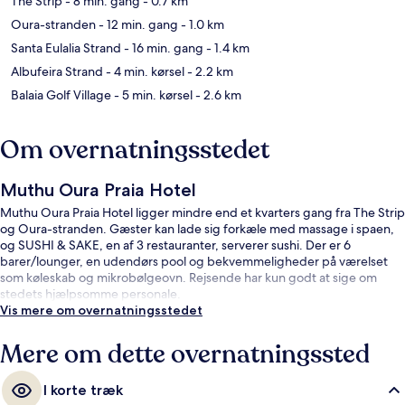
The Strip
- 8 min. gang
- 0.7 km
Oura-stranden
- 12 min. gang
- 1.0 km
Santa Eulalia Strand
- 16 min. gang
- 1.4 km
Albufeira Strand
- 4 min. kørsel
- 2.2 km
Balaia Golf Village
- 5 min. kørsel
- 2.6 km
Om overnatningsstedet
Muthu Oura Praia Hotel
Muthu Oura Praia Hotel ligger mindre end et kvarters gang fra The Strip
og Oura-stranden. Gæster kan lade sig forkæle med massage i spaen,
og SUSHI & SAKE, en af 3 restauranter, serverer sushi. Der er 6
barer/lounger, en udendørs pool og bekvemmeligheder på værelset
som køleskab og mikrobølgeovn. Rejsende har kun godt at sige om
stedets hjælpsomme personale.
Vis mere om overnatningsstedet
Mere om dette overnatningssted
I korte træk