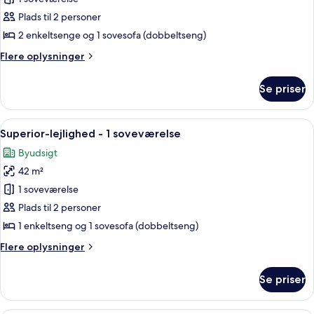
dobbeltværelse
Plads til 2 personer
2 enkeltsenge og 1 sovesofa (dobbeltseng)
Flere
Flere oplysninger
oplysninger
om
Se priser
Deluxe-
dobbeltværelse
Indlæs
Et hotelværelse med en stor seng, et 
9
Superior-lejlighed - 1 soveværelse
alle
Byudsigt
billeder
42 m²
af
Superior-
1 soveværelse
lejlighed
Plads til 2 personer
-
1 enkeltseng og 1 sovesofa (dobbeltseng)
1
Flere
Flere oplysninger
soveværelse
oplysninger
om
Se priser
Superior-
lejlighed
-