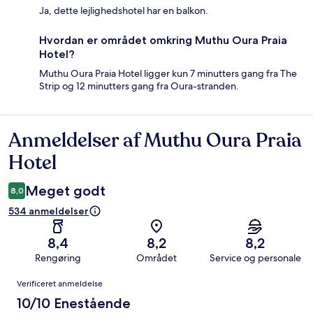
Ja, dette lejlighedshotel har en balkon.
Hvordan er området omkring Muthu Oura Praia
Hotel?
Muthu Oura Praia Hotel ligger kun 7 minutters gang fra The
Strip og 12 minutters gang fra Oura-stranden.
Anmeldelser af Muthu Oura Praia
Anmeldelser
Hotel
Meget godt
8,0
534 anmeldelser
8,4
8,2
8,2
Rengøring
Området
Service og personale
Anmeldelser
Verificeret anmeldelse
10/10 Enestående