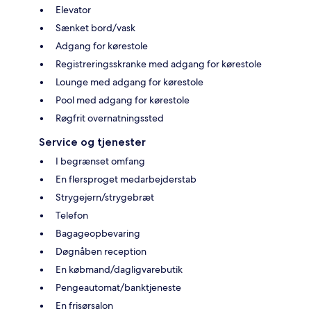
Elevator
Sænket bord/vask
Adgang for kørestole
Registreringsskranke med adgang for kørestole
Lounge med adgang for kørestole
Pool med adgang for kørestole
Røgfrit overnatningssted
Service og tjenester
I begrænset omfang
En flersproget medarbejderstab
Strygejern/strygebræt
Telefon
Bagageopbevaring
Døgnåben reception
En købmand/dagligvarebutik
Pengeautomat/banktjeneste
En frisørsalon