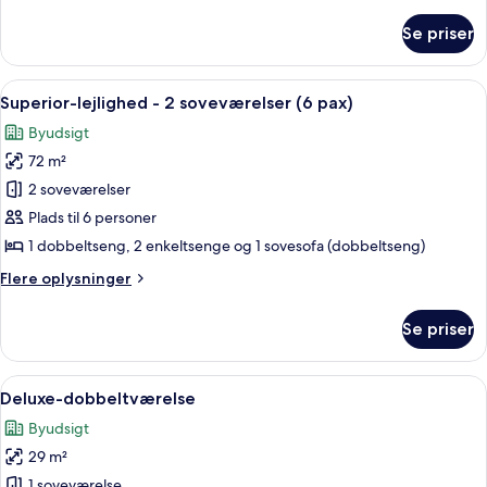
oplysninger
om
Se priser
Værelse
Indlæs
Et hotelværelse med en pænt redt sen
14
Superior-lejlighed - 2 soveværelser (6 pax)
alle
Byudsigt
billeder
72 m²
af
Superior-
2 soveværelser
lejlighed
Plads til 6 personer
-
1 dobbeltseng, 2 enkeltsenge og 1 sovesofa (dobbeltseng)
2
Flere
Flere oplysninger
soveværelser
oplysninger
(6
om
Se priser
Superior-
pax)
lejlighed
-
Indlæs
En dobbeltseng med et mønstret seng
7
2
Deluxe-dobbeltværelse
alle
soveværelser
Byudsigt
(6
billeder
pax)
29 m²
af
Deluxe-
1 soveværelse