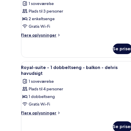
værelse
1 soveværelse
med
Plads til 3 personer
2
2 enkeltsenge
enkeltsenge
Gratis Wi-Fi
-
balkon
Flere
Flere oplysninger
oplysninger
-
om
delvis
Se prise
Deluxe-
havudsigt
værelse
med
Indlæs
Royal-suite - 1 dobbeltseng - 
6
2
Royal-suite - 1 dobbeltseng - balkon - delvis
alle
enkeltsenge
havudsigt
-
billeder
1 soveværelse
balkon
af
-
Plads til 4 personer
Royal-
delvis
1 dobbeltseng
suite
havudsigt
-
Gratis Wi-Fi
1
Flere
Flere oplysninger
dobbeltseng
oplysninger
om
-
Se prise
Royal-