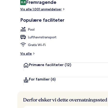
Anmeldelser
Fremragende
8,8
8,8 ud af 10.
Minibar, pen
Vis alle 1.001 anmeldelser
Populære faciliteter
Pool
Lufthavnstransport
Gratis Wi-Fi
Vis alle
Primære faciliteter
(12)
For familier
(6)
Derfor elsker vi dette overnatningssted