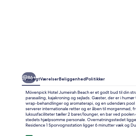
86+
Oversigt
Værelser
Beliggenhed
Politikker
Mövenpick Hotel Jumeirah Beach er et godt bud til din str
parasailing, kajakroning og sejlads. Gæster, der er i humør
wrap-behandlinger og aromaterapi, og en udendørs pool sikr
serverer internationale retter og er åben til morgenmad,
luksusfaciliteter tæller 2 barer/lounger, en bar ved poole
stedets hjælpsomme personale. Overnatningsstedet ligger 
Residence 1 Sporvognsstation ligger 6 minutter væk og Dub