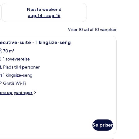
d aug. 7 - aug. 9
Tjek tilgængelighed for næste weekend aug. 14 - aug. 16
Næste weekend
aug. 14 - aug. 16
Viser 10 ud af 10 værelser
atbord, en lampe, en stol, udsigt over bybilledet og et billede på væggen.
ndlæs
Et hotelværelse med seng, skrivebord, stol, b
7
ecutive-suite - 1 kingsize-seng
le
70 m²
illeder
1 soveværelse
f
xecutive-
Plads til 4 personer
uite
1 kingsize-seng
Gratis Wi-Fi
ere
ere oplysninger
ingsize-
lysninger
eng
m
ecutive-
ite
Se priser
ngsize-
ng