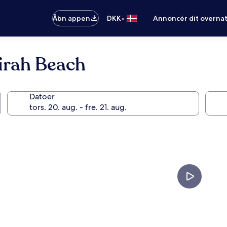
•
Åbn appen
DKK
Annoncér dit overna
irah Beach
Datoer