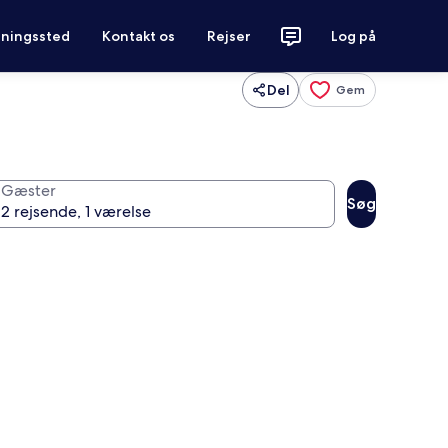
tningssted
Kontakt os
Rejser
Log på
Del
Gem
Gæster
Søg