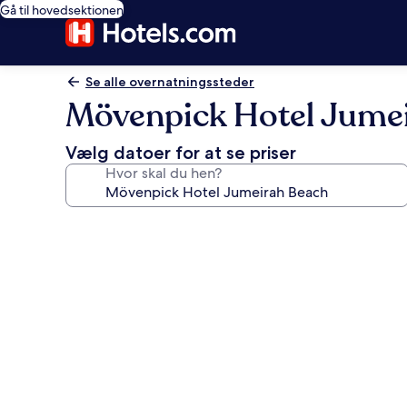
Gå til hovedsektionen
Se alle overnatningssteder
Mövenpick Hotel Jume
Vælg datoer for at se priser
Hvor skal du hen?
Billedgalleri
for
Mövenpick
Hotel
Jumeirah
Beach