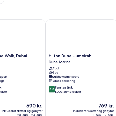
Walk, Dubai
Hilton Dubai Jumeirah
Hilton
he Walk, Dubai
Hilton Dubai Jumeirah
Dubai
Dubai Marina
Jumeirah
Pool
Dubai
Spa
Marina
nsport
Lufthavnstransport
igt
Gratis parkering
8.8
k
Fantastisk
8,8
ud
elser
1.003 anmeldelser
af
10,
Prisen
Prisen
590 kr.
769 kr.
Fantastisk,
er
er
1.003
inkluderer skatter og gebyrer
inkluderer skatter og gebyrer
590 kr.
769 kr.
anmeldelser
23. aug. - 24. aug.
1. sep. - 2. sep.