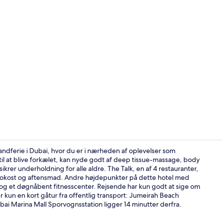
Video af ove
andferie i Dubai, hvor du er i nærheden af oplevelser som
 til at blive forkælet, kan nyde godt af deep tissue-massage, body
er underholdning for alle aldre. The Talk, en af 4 restauranter,
Executive-væ
 frokost og aftensmad. Andre højdepunkter på dette hotel med
n og et døgnåbent fitnesscenter. Rejsende har kun godt at sige om
kun en kort gåtur fra offentlig transport: Jumeirah Beach
ai Marina Mall Sporvognsstation ligger 14 minutter derfra.