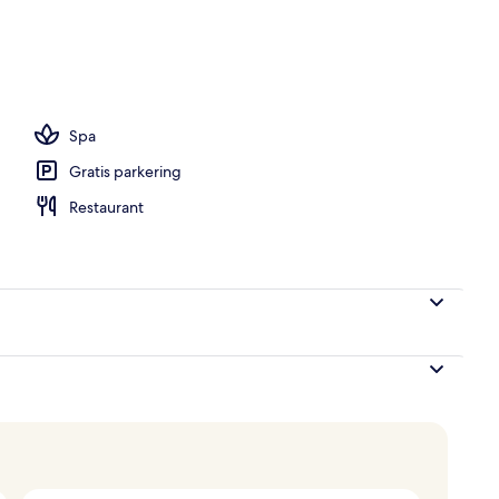
geskab på værelset, skrivebord
Spa
Gratis parkering
Restaurant