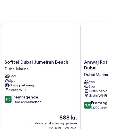
Sofitel Dubai Jumeirah Beach
Amwaj Rotana, Jumeira
Sofitel
Amwaj
Sofitel Dubai Jumeirah Beach
Amwaj Rotana, Jumei
Dubai
Rotana,
Dubai
Dubai Marina
Jumeirah
Jumeirah
Dubai Marina
Pool
Beach
Beach
Spa
Dubai
-
Pool
Gratis parkering
Spa
Marina
Dubai
Gratis Wi-Fi
Gratis parkering
Dubai
Gratis Wi-Fi
9.0
Fremragende
Marina
9,0
ud
1.003 anmeldelser
9.0
Fremragende
9,0
af
ud
1.002 anmeldelser
10,
af
Prisen
888 kr.
Fremragende,
10,
er
1.003
Fremragende,
inkluderer skatter og gebyrer
inkluderer 
888 kr.
anmeldelser
23. aug. - 24. aug.
1.002