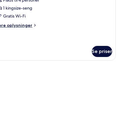
1 kingsize-seng
ingsize-
Gratis Wi-Fi
eng
ere
ere oplysninger
lysninger
alkon
m
miliesuite
elvis
Se priser
avudsigt
ngsize-
ng
lkon
lvis
vudsigt