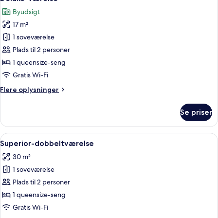
alle
Byudsigt
billeder
17 m²
af
Deluxe-
1 soveværelse
værelse
Plads til 2 personer
1 queensize-seng
Gratis Wi-Fi
Flere
Flere oplysninger
oplysninger
om
Se priser
Deluxe-
værelse
Indlæs
Et moderne hotelværelse med en stor 
12
Superior-dobbeltværelse
alle
30 m²
billeder
1 soveværelse
af
Superior-
Plads til 2 personer
dobbeltværelse
1 queensize-seng
Gratis Wi-Fi