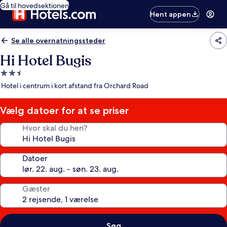
Gå til hovedsektionen
Hent appen
Se alle overnatningssteder
Hi Hotel Bugis
2.5-
stjernet
Hotel i centrum i kort afstand fra Orchard Road
overnatningssted
Vælg datoer for at se priser
Hvor skal du hen?
Datoer
Gæster
Søg