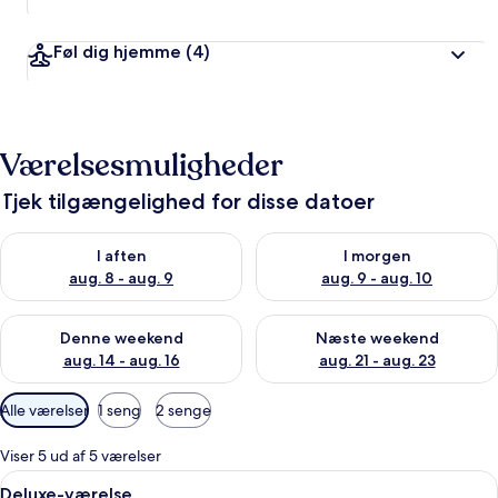
Føl dig hjemme
(4)
Værelsesmuligheder
Tjek tilgængelighed for disse datoer
Tjek tilgængelighed for i aften aug. 8 - aug. 9
Tjek tilgængelighed for i morg
I aften
I morgen
aug. 8 - aug. 9
aug. 9 - aug. 10
Tjek tilgængelighed for denne weekend aug. 14 - aug. 16
Tjek tilgængelighed for næste
Denne weekend
Næste weekend
aug. 14 - aug. 16
aug. 21 - aug. 23
Tilgængelige
Alle værelser
1 seng
2 senge
filtre
for
Viser 5 ud af 5 værelser
værelser
Indlæs
Et hotelværelse med en stor seng, en bl
13
Deluxe-værelse