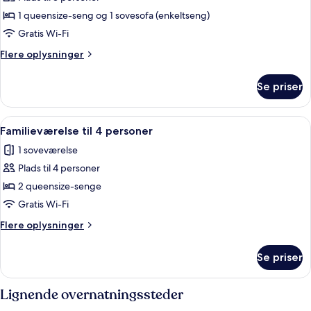
af
Værelse
1 queensize-seng og 1 sovesofa (enkeltseng)
til
Gratis Wi-Fi
3
Flere
Flere oplysninger
personer
oplysninger
om
Se priser
Værelse
til
3
Indlæs
Et moderne hotelværelse med en stor 
5
personer
Familieværelse til 4 personer
alle
1 soveværelse
billeder
Plads til 4 personer
af
Familieværelse
2 queensize-senge
til
Gratis Wi-Fi
4
Flere
Flere oplysninger
personer
oplysninger
om
Se priser
Familieværelse
til
4
Lignende overnatningssteder
personer