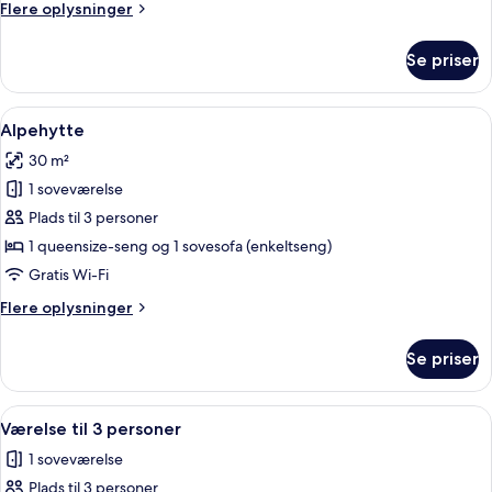
Flere
Flere oplysninger
oplysninger
om
Se priser
Superior-
dobbeltværelse
Indlæs
Et moderne hotelværelse med en stor sen
7
Alpehytte
alle
30 m²
billeder
1 soveværelse
af
Alpehytte
Plads til 3 personer
1 queensize-seng og 1 sovesofa (enkeltseng)
Gratis Wi-Fi
Flere
Flere oplysninger
oplysninger
om
Se priser
Alpehytte
Indlæs
Et moderne hotelværelse med en seng,
7
Værelse til 3 personer
alle
1 soveværelse
billeder
Plads til 3 personer