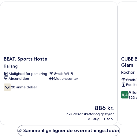
BEAT. Sports Hostel
CUBE Bo
BEAT.
CUBE
BEAT. Sports Hostel
CUBE B
Sports
Boutiqu
Glam
Kallang
Hostel
Capsule
Rochor
Mulighed for parkering
Gratis Wi-Fi
Kallang
Hotel
Aircondition
Motionscenter
@
Gratis
Facilit
Kampo
6.6
6,6
28 anmeldelser
Glam
ud
8.4
Alle
8,4
Rochor
af
ud
323 
10,
af
Prisen
886 kr.
28
10,
er
anmeldelser
Alletider
inkluderer skatter og gebyrer
886 kr.
31. aug. - 1. sep.
323
anmelde
Sammenlign lignende overnatningssteder