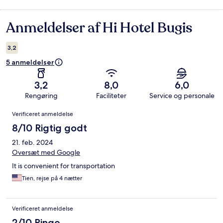
Anmeldelser af Hi Hotel Bugis
Anmeldelser
3,2
5 anmeldelser
3,2
8,0
6,0
Rengøring
Faciliteter
Service og personale
Anmeldelser
Verificeret anmeldelse
8/10 Rigtig godt
21. feb. 2024
Oversæt med Google
It is convenient for transportation
Tien, rejse på 4 nætter
Verificeret anmeldelse
2/10 Ringe