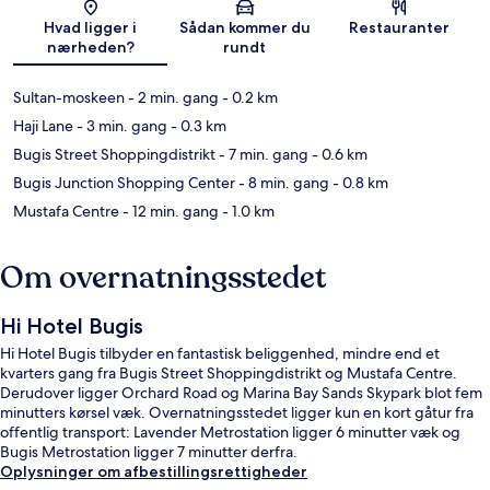
Kort
Hvad ligger i
Sådan kommer du
Restauranter
nærheden?
rundt
Sultan-moskeen
- 2 min. gang
- 0.2 km
Haji Lane
- 3 min. gang
- 0.3 km
Bugis Street Shoppingdistrikt
- 7 min. gang
- 0.6 km
Bugis Junction Shopping Center
- 8 min. gang
- 0.8 km
Mustafa Centre
- 12 min. gang
- 1.0 km
Om overnatningsstedet
Hi Hotel Bugis
Hi Hotel Bugis tilbyder en fantastisk beliggenhed, mindre end et
kvarters gang fra Bugis Street Shoppingdistrikt og Mustafa Centre.
Derudover ligger Orchard Road og Marina Bay Sands Skypark blot fem
minutters kørsel væk. Overnatningsstedet ligger kun en kort gåtur fra
offentlig transport: Lavender Metrostation ligger 6 minutter væk og
Bugis Metrostation ligger 7 minutter derfra.
Oplysninger om afbestillingsrettigheder