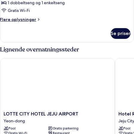
1 dobbeltseng og 1 enkeltseng
værelse
med
Gratis Wi-Fi
2
Flere
Flere oplysninger
enkeltsenge
oplysninger
om
(Outdoor
Se priser
Premium-
Pool
værelse
Package)
med
Lignende overnatningssteder
2
enkeltsenge
LOTTE CITY HOTEL JEJU AIRPORT
Hotel R
(Outdoor
Pool
Package)
LOTTE
Hotel
LOTTE CITY HOTEL JEJU AIRPORT
Hotel 
CITY
RegentM
Yeon-dong
Jeju Ci
HOTEL
Jeju
Pool
Gratis parkering
Pool
JEJU
City
Gratis Wi-Fi
Restaurant
Gratis