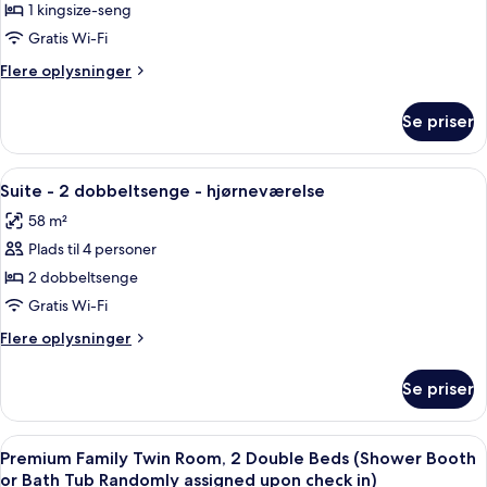
1 kingsize-seng
af
Premium
Gratis Wi-Fi
Double
Flere
Flere oplysninger
Room
oplysninger
om
Se priser
Premium
Double
Room
Indlæs
Et hotelværelse med to senge, en sofa
6
Suite - 2 dobbeltsenge - hjørneværelse
alle
58 m²
billeder
Plads til 4 personer
af
Suite
2 dobbeltsenge
-
Gratis Wi-Fi
2
Flere
Flere oplysninger
dobbeltsenge
oplysninger
-
om
Se priser
Suite
hjørneværelse
-
2
Indlæs
Hotelværelse med stort fladskærms-tv, 
7
dobbeltsenge
Premium Family Twin Room, 2 Double Beds (Shower Booth
alle
-
or Bath Tub Randomly assigned upon check in)