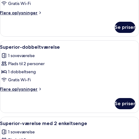
Gratis Wi-Fi
Flere
Flere oplysninger
oplysninger
om
Se priser
Presidential-
suite
Indlæs
Et hotelværelse med en stor seng, et sk
7
Superior-dobbeltværelse
alle
1 soveværelse
billeder
Plads til 2 personer
af
Superior-
1 dobbeltseng
dobbeltværelse
Gratis Wi-Fi
Flere
Flere oplysninger
oplysninger
om
Se priser
Superior-
dobbeltværelse
Indlæs
Et hotelværelse med to senge, et skri
4
Superior-værelse med 2 enkeltsenge
alle
1 soveværelse
billeder