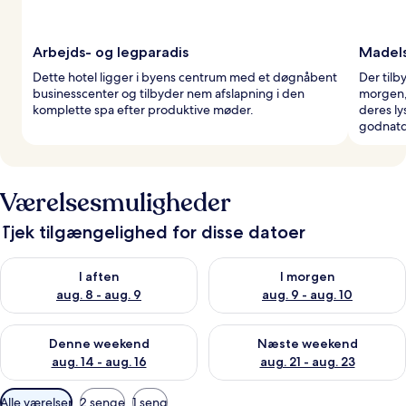
Arbejds- og legparadis
Madels
Dette hotel ligger i byens centrum med et døgnåbent
Der til
businesscenter og tilbyder nem afslapning i den
morgen, 
komplette spa efter produktive møder.
deres ly
godnatd
Værelsesmuligheder
Tjek tilgængelighed for disse datoer
Tjek tilgængelighed for i aften aug. 8 - aug. 9
Tjek tilgængelighed for i morg
I aften
I morgen
aug. 8 - aug. 9
aug. 9 - aug. 10
Tjek tilgængelighed for denne weekend aug. 14 - aug. 16
Tjek tilgængelighed for næste
Denne weekend
Næste weekend
aug. 14 - aug. 16
aug. 21 - aug. 23
Tilgængelige
Alle værelser
2 senge
1 seng