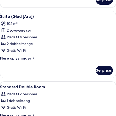
check
Suite
in)
(Glad
[Halla])
Indlæs
En moderne stue med en grå sofa, man
7
Suite (Glad [Ara])
alle
102 m²
billeder
2 soveværelser
af
Suite
Plads til 4 personer
(Glad
2 dobbeltsenge
[Ara])
Gratis Wi-Fi
Flere
Flere oplysninger
oplysninger
om
Se priser
Suite
(Glad
[Ara])
Indlæs
Et hotelværelse med en stor seng, et sk
4
Standard Double Room
alle
Plads til 2 personer
billeder
1 dobbeltseng
af
Standard
Gratis Wi-Fi
Double
Flere
Flere oplysninger