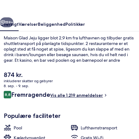
rige
Næste
159+
Oversigt
Værelser
Beliggenhed
Politikker
Maison Glad Jeju ligger blot 2,9 km fra lufthavnen og tilbyder gratis
shuttletransport på planlagte tidspunkter. 2 restauranterne er et
oplagt sted at få noget at spise, ligesom du kan slappe af med en
drink i baren/loungen eller besøge saunaen, hvis du vil helt ned i
gear. Et kasino, en bar ved poolen og en børnepool er andre
højdepunkter på dette hotel med luksusfaciliteter. Rejsende kan
godt lide stedets hjælpsomme personale.
Den
874 kr.
nuværende
inkluderer skatter og gebyrer
pris
8. sep. - 9. sep.
Café
er
Anmeldelser
Fremragende
8,8
Vis alle 1.219 anmeldelser
874 kr.
8,8 ud af 10.
Populære faciliteter
Pool
Lufthavnstransport
Kæledyrsvenligt
Gratis Wi-Fi