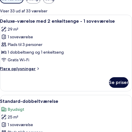
filtre
for
Viser 33 ud af 33 værelser
værelser
Indlæs
Et moderne hotelværelse med en stor
8
Deluxe-værelse med 2 enkeltsenge - 1 soveværelse
alle
29 m²
billeder
1 soveværelse
af
Deluxe-
Plads til 3 personer
værelse
1 dobbeltseng og 1 enkeltseng
med
Gratis Wi-Fi
2
Flere
Flere oplysninger
enkeltsenge
oplysninger
-
om
Se priser
Deluxe-
1
værelse
soveværelse
med
Indlæs
Et hotelværelse med en stor seng, et sk
5
2
Standard-dobbeltværelse
alle
enkeltsenge
Byudsigt
-
billeder
1
25 m²
af
soveværelse
Standard-
1 soveværelse
dobbeltværelse