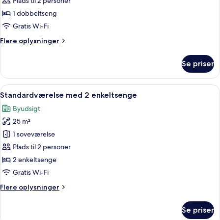
Plads til 2 personer
1 dobbeltseng
Gratis Wi-Fi
Flere
Flere oplysninger
oplysninger
om
Se priser
Standard-
dobbeltværelse
Indlæs
Et hotelværelse med to senge, et skriv
2
Standardværelse med 2 enkeltsenge
alle
Byudsigt
billeder
25 m²
af
Standardværelse
1 soveværelse
med
Plads til 2 personer
2
2 enkeltsenge
enkeltsenge
Gratis Wi-Fi
Flere
Flere oplysninger
oplysninger
om
Se priser
Standardværelse