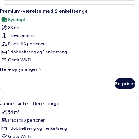
(Ondol/Double
Indlæs
Et hotelværelse med en stor seng, en m
7
Mattress+2
Premium-værelse med 2 enkeltsenge
alle
Korean
Byudsigt
Futons)
billeder
33 m²
af
Premium-
1 soveværelse
værelse
Plads til 3 personer
med
1 dobbeltseng og 1 enkeltseng
2
Gratis Wi-Fi
enkeltsenge
Flere
Flere oplysninger
oplysninger
om
Se priser
Premium-
værelse
med
Indlæs
Et hotelværelse med to senge, en sofa,
6
2
Junior-suite - flere senge
alle
enkeltsenge
54 m²
billeder
Plads til 3 personer
af
Junior-
1 dobbeltseng og 1 enkeltseng
suite
Gratis Wi-Fi