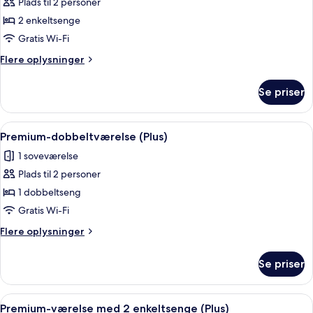
Plads til 2 personer
af
Superior-
2 enkeltsenge
værelse
Gratis Wi-Fi
med
Flere
Flere oplysninger
2
oplysninger
enkeltsenge
om
Se priser
Superior-
værelse
med
Indlæs
Et hotelværelse med en stor seng, et sk
7
2
Premium-dobbeltværelse (Plus)
alle
enkeltsenge
1 soveværelse
billeder
Plads til 2 personer
af
Premium-
1 dobbeltseng
dobbeltværelse
Gratis Wi-Fi
(Plus)
Flere
Flere oplysninger
oplysninger
om
Se priser
Premium-
dobbeltværelse
(Plus)
Indlæs
Et hotelværelse med en stor seng, en m
8
Premium-værelse med 2 enkeltsenge (Plus)