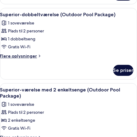
Outdoor
værelse
Pool
med
Indlæs
Et hotel kaldet MAISON GLAD med et t
9
Package)
2
Superior-dobbeltværelse (Outdoor Pool Package)
alle
enkeltsenge
1 soveværelse
(Plus,
billeder
Outdoor
Plads til 2 personer
af
Pool
Superior-
1 dobbeltseng
Package)
dobbeltværelse
Gratis Wi-Fi
(Outdoor
Flere
Flere oplysninger
Pool
oplysninger
Package)
om
Se priser
Superior-
dobbeltværelse
(Outdoor
Indlæs
Et hotel kaldet MAISON GLAD med et t
6
Pool
Superior-værelse med 2 enkeltsenge (Outdoor Pool
alle
Package)
Package)
billeder
1 soveværelse
af
Plads til 2 personer
Superior-
2 enkeltsenge
værelse
med
Gratis Wi-Fi
2
Flere