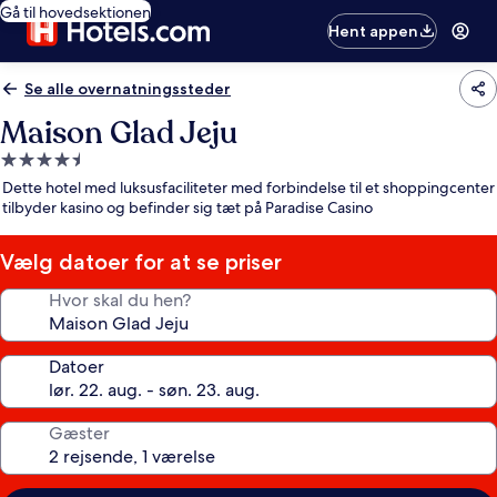
Gå til hovedsektionen
Hent appen
Se alle overnatningssteder
Maison Glad Jeju
4.5-
stjernet
Dette hotel med luksusfaciliteter med forbindelse til et shoppingcenter
overnatningssted
tilbyder kasino og befinder sig tæt på Paradise Casino
Vælg datoer for at se priser
Hvor skal du hen?
Datoer
Gæster