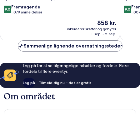
AIRPORT
Centru
Yeon-
9.0
9.0
Fremragende
Fre
9,0
9,0
dong
ud
ud
1.079 anmeldelser
1.00
af
af
Prisen
858 kr.
10,
10,
er
Fremragende,
Fremrag
inkluderer skatter og gebyrer
858 kr.
1. sep. - 2. sep.
1.079
1.007
anmeldelser
anmelde
Sammenlign lignende overnatningssteder
Log på for at se tilgængelige rabatter og fordele. Flere
fordele til flere eventyr.
Log på
Tilmeld dig nu – det er gratis
Om området