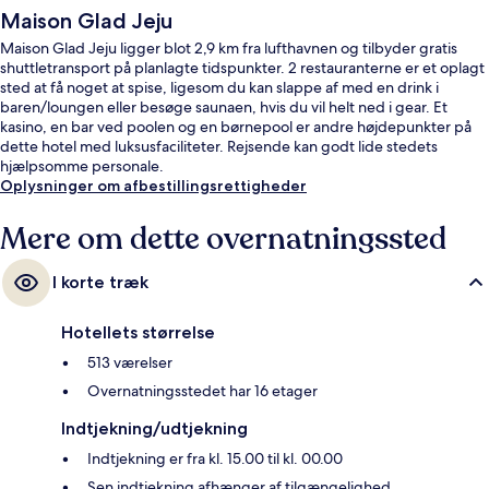
Maison Glad Jeju
Maison Glad Jeju ligger blot 2,9 km fra lufthavnen og tilbyder gratis
shuttletransport på planlagte tidspunkter. 2 restauranterne er et oplagt
sted at få noget at spise, ligesom du kan slappe af med en drink i
baren/loungen eller besøge saunaen, hvis du vil helt ned i gear. Et
kasino, en bar ved poolen og en børnepool er andre højdepunkter på
dette hotel med luksusfaciliteter. Rejsende kan godt lide stedets
hjælpsomme personale.
Oplysninger om afbestillingsrettigheder
Mere om dette overnatningssted
I korte træk
Hotellets størrelse
513 værelser
Overnatningsstedet har 16 etager
Indtjekning/udtjekning
Indtjekning er fra kl. 15.00 til kl. 00.00
Sen indtjekning afhænger af tilgængelighed