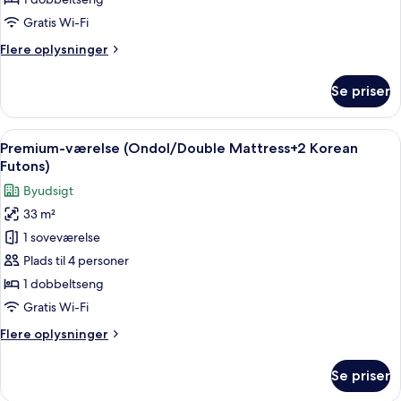
1
Gratis Wi-Fi
soveværelse
Flere
Flere oplysninger
oplysninger
om
Se priser
Premium-
dobbeltværelse
-
Indlæs
Et moderne hotelværelse med en stor s
3
1
Premium-værelse (Ondol/Double Mattress+2 Korean
alle
soveværelse
Futons)
billeder
Byudsigt
af
33 m²
Premium-
1 soveværelse
værelse
(Ondol/Double
Plads til 4 personer
Mattress+2
1 dobbeltseng
Korean
Gratis Wi-Fi
Futons)
Flere
Flere oplysninger
oplysninger
om
Se priser
Premium-
værelse