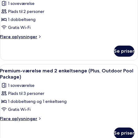
1 soveværelse
af
Plads til 2 personer
Premium-
1 dobbeltseng
dobbeltværelse
-
Gratis Wi-Fi
1
Flere
Flere oplysninger
soveværelse
oplysninger
om
(Outdoor
Se priser
Premium-
Pool
dobbeltværelse
Package)
-
Indlæs
Et hotel kaldet MAISON GLAD med et t
10
1
Premium-værelse med 2 enkeltsenge (Plus, Outdoor Pool
alle
soveværelse
Package)
(Outdoor
billeder
1 soveværelse
Pool
af
Package)
Plads til 3 personer
Premium-
1 dobbeltseng og 1 enkeltseng
værelse
med
Gratis Wi-Fi
2
Flere
Flere oplysninger
enkeltsenge
oplysninger
om
(Plus,
Se priser
Premium-