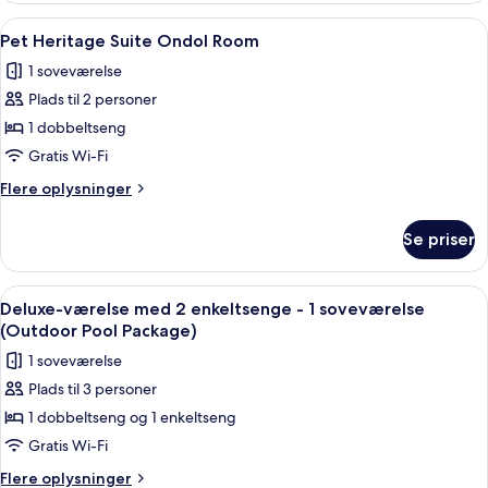
Ondol
Indlæs
En seng med en lille hund siddende på
6
Room
Pet Heritage Suite Ondol Room
alle
1 soveværelse
billeder
Plads til 2 personer
af
Pet
1 dobbeltseng
Heritage
Gratis Wi-Fi
Suite
Flere
Flere oplysninger
Ondol
oplysninger
Room
om
Se priser
Pet
Heritage
Suite
Indlæs
Et hotel kaldet MAISON GLAD med et t
10
Ondol
Deluxe-værelse med 2 enkeltsenge - 1 soveværelse
alle
Room
(Outdoor Pool Package)
billeder
1 soveværelse
af
Plads til 3 personer
Deluxe-
1 dobbeltseng og 1 enkeltseng
værelse
med
Gratis Wi-Fi
2
Flere
Flere oplysninger