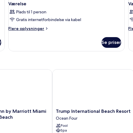
Værelse
V
Plads til 1 person
Gratis internetforbindelse via kabel
Flere
Fl
Flere oplysninger
Fl
oplysninger
op
om
o
r
Se priser
Værelse
Væ
 by Marriott Miami Sunny Isles Beach
Trump International Beach Resort
Trump
nn by Marriott Miami
Trump International Beach Resort
International
 Beach
Ocean Four
Beach
Pool
Resort
Spa
Ocean