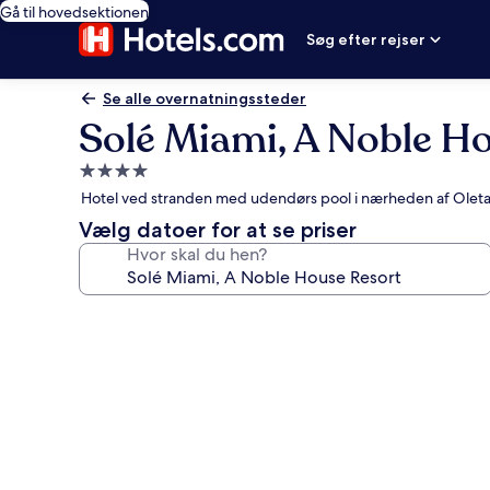
Gå til hovedsektionen
Søg efter rejser
Se alle overnatningssteder
Solé Miami, A Noble H
4.0-
stjernet
Hotel ved stranden med udendørs pool i nærheden af Oleta 
overnatningssted
Vælg datoer for at se priser
Hvor skal du hen?
Billedgalleri
for
Solé
Miami,
A
Noble