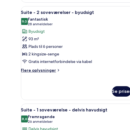
-
1
Indlæs
Et moderne køkken med mørke s
7
soveværelse
Suite - 2 soveværelser - byudsigt
alle
(City
Fantastisk
Lights)
billeder
9,0
9,0 ud af 10
(28
28 anmeldelser
af
anmeldelser)
Byudsigt
Suite
93 m²
-
Plads til 6 personer
2
2 kingsize-senge
soveværelser
Gratis internetforbindelse via kabel
-
byudsigt
Flere
Flere oplysninger
oplysninger
om
Suite
-
Se prise
2
soveværelser
Indlæs
Et moderne køkken med mørke s
-
7
Suite - 1 soveværelse - delvis havudsigt
byudsigt
alle
Fremragende
billeder
8,6
8,6 ud af 10
(26
26 anmeldelser
af
anmeldelser)
Delvis havudsigt