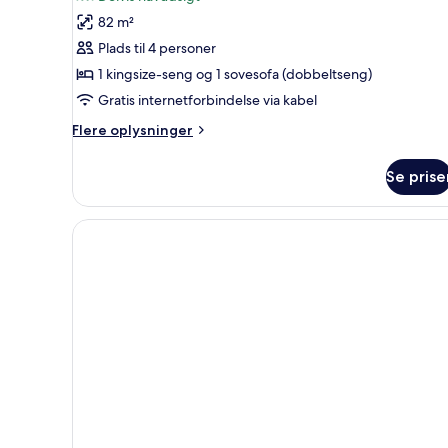
Suite
82 m²
-
Plads til 4 personer
1
1 kingsize-seng og 1 sovesofa (dobbeltseng)
soveværelse
Gratis internetforbindelse via kabel
-
delvis
Flere
Flere oplysninger
havudsigt
oplysninger
om
Se prise
Suite
-
1
soveværelse
-
delvis
havudsigt