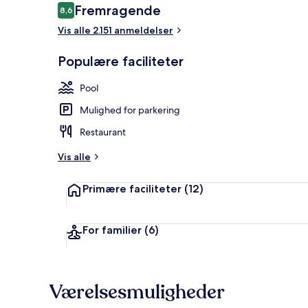
Anmeldelser
Fremragende
8,6
8,6 ud af 10.
Vis alle 2.151 anmeldelser
Mødefacilite
Populære faciliteter
Pool
Mulighed for parkering
Restaurant
Vis alle
Primære faciliteter
(12)
For familier
(6)
Værelsesmuligheder