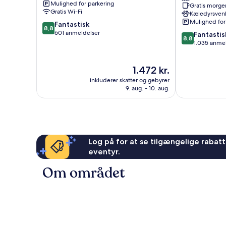
Mulighed for parkering
Gratis morg
Sunny
Gratis Wi-Fi
Kæledyrsvenl
Isles
Mulighed for
8.8
Fantastisk
Beach
8,8
ud
601 anmeldelser
8.8
Ocean
Fantastis
8,8
af
ud
Four
1.035 anme
10,
af
Fantastisk,
10,
Prisen
1.472 kr.
601
Fantastisk,
er
anmeldelser
1.035
inkluderer skatter og gebyrer
1.472 kr.
anmeldelser
9. aug. - 10. aug.
Log på for at se tilgængelige rabatte
eventyr.
Om området