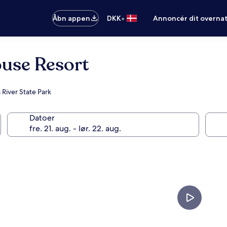
•
Åbn appen
DKK
Annoncér dit overna
ouse Resort
River State Park
Datoer