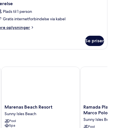
ærelse
Plads til 1 person
Gratis internetforbindelse via kabel
ere
ere oplysninger
lysninger
m
Se priser
relse
Marenas Beach Resort
Ramada Plaza by Wynd
Marenas
Ramada
Marenas Beach Resort
Ramada Plaza by W
Beach
Plaza
Marco Polo Beach Re
Sunny Isles Beach
Resort
by
Sunny Isles Beach
Pool
Sunny
Wyndham
Spa
Isles
Marco
Pool