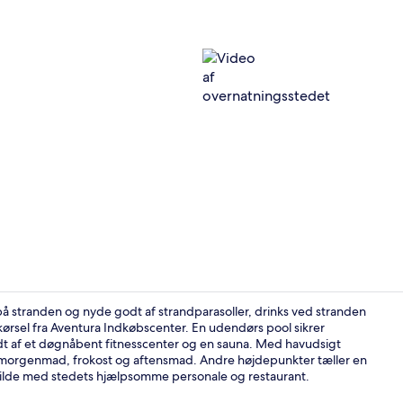
Video af ove
på stranden og nyde godt af strandparasoller, drinks ved stranden
kørsel fra Aventura Indkøbscenter. En udendørs pool sikrer
dt af et døgnåbent fitnesscenter og en sauna. Med havudsigt
Der servere
l morgenmad, frokost og aftensmad. Andre højdepunkter tæller en
vilde med stedets hjælpsomme personale og restaurant.