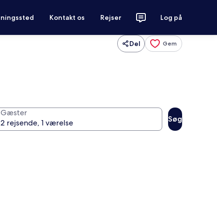
tningssted
Kontakt os
Rejser
Log på
Del
Gem
Gæster
Søg