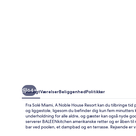
House
Resort
64+
Oversigt
Værelser
Beliggenhed
Politikker
Fra Solé Miami, A Noble House Resort kan du tilbringe tid 
og liggestole, ligesom du befinder dig kun fem minutters 
underholdning for alle aldre, og gæster kan også nyde go
serverer BALEENkitchen amerikanske retter og er åben ti
bar ved poolen, et dampbad og en terrasse. Rejsende er 