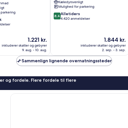
Kæledyrsvenligt
enmad
Four
Mulighed for parkering
igt
 parkering
8.4
Alletiders
8,4
ud
4.420 anmeldelser
k
af
ldelser
10,
Alletiders,
Prisen
Prisen
1.221 kr.
1.844 kr.
4.420
er
er
anmeldelser
inkluderer skatter og gebyrer
inkluderer skatter og gebyrer
1.221 kr.
1.844 kr.
9. aug. - 10. aug.
2. sep. - 3. sep.
Sammenlign lignende overnatningssteder
r og fordele. Flere fordele til flere