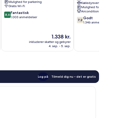
Mulighed for parkering
Kæledyrsvenligt
Beach
Polo
Gratis Wi-Fi
Mulighed for parkering
Beach
Aircondition
8.6
Fantastisk
Resort
8,6
ud
1.003 anmeldelser
7.2
Sunny
Godt
7,2
af
ud
Isles
1.346 anmeldelser
10,
af
Beach
Fantastisk,
10,
Prisen
1.338 kr.
1.003
Godt,
er
anmeldelser
1.346
inkluderer skatter og gebyrer
inkluderer 
1.338 kr.
anmeldelser
4. sep. - 5. sep.
Log på
Tilmeld dig nu – det er gratis