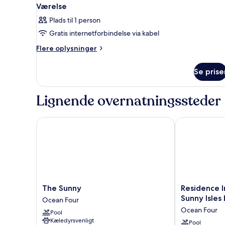
Værelse
Plads til 1 person
Gratis internetforbindelse via kabel
Flere
Flere oplysninger
oplysninger
om
Se prise
Værelse
Lignende overnatningssteder
The Sunny
Residence Inn
The
Residence
The Sunny
Residence I
Sunny
Inn
Sunny Isles
Ocean Four
Ocean
by
Ocean Four
Pool
Four
Marriott
Kæledyrsvenligt
Miami
Pool