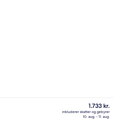
Udendørs pool, liggestole
rnatningsstedet
Den
1.733 kr.
nuværende
inkluderer skatter og gebyrer
pris
10. aug. - 11. aug.
s morgenmad, frokost, aftensmad og brunch
Udsigt fra værelset
er
1.733 kr.