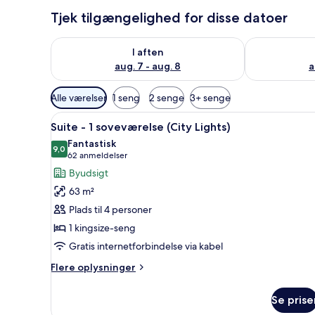
Tjek tilgængelighed for disse datoer
Tjek tilgængelighed for i aften aug. 7 - aug. 8
Tjek tilgænge
I aften
aug. 7 - aug. 8
a
Tilgængelige
Alle værelser
1 seng
2 senge
3+ senge
filtre
Indlæs
Et moderne køkken med mørke s
for
7
Suite - 1 soveværelse (City Lights)
alle
værelser
Fantastisk
billeder
9,0
9,0 ud af 10
(62
62 anmeldelser
af
anmeldelser)
Byudsigt
Suite
63 m²
-
Plads til 4 personer
1
1 kingsize-seng
soveværelse
Gratis internetforbindelse via kabel
(City
Lights)
Flere
Flere oplysninger
oplysninger
om
Se prise
Suite