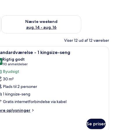
d aug. 7 - aug. 9
Tjek tilgængelighed for næste weekend aug. 14 - aug. 16
Næste weekend
aug. 14 - aug. 16
Viser 12 ud af 12 værelser
ppe og en sofa med et pled.'
ofa, sofabord og havudsigt gennem et stort vindue.
ndlæs
Et moderne hotelværelse med en stor seng, u
2
andardværelse - 1 kingsize-seng
le
Rigtig godt
illeder
4
8,4 ud af 10
(110
110 anmeldelser
f
anmeldelser)
Byudsigt
tandardværelse
30 m²
Plads til 2 personer
1 kingsize-seng
ingsize-
Gratis internetforbindelse via kabel
eng
ere
ere oplysninger
lysninger
m
Se priser
andardværelse