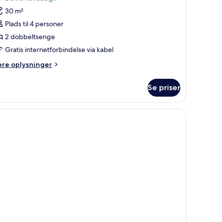
ærelse
30 m²
Plads til 4 personer
2 dobbeltsenge
obbeltsenge
Gratis internetforbindelse via kabel
elvis
ere
ere oplysninger
avudsigt
lysninger
m
Se priser
relse
bbeltsenge
lvis
vudsigt