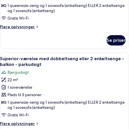
havudsigt
dobbeltseng
1 queensize-seng og 1 sovesofa (enkeltseng) ELLER 2 enkeltsenge
og 1 sovesofa (enkeltseng)
eller
2
Gratis Wi-Fi
enkeltsenge
Flere
Flere oplysninger
-
oplysninger
om
balkon
Se priser
Superior-
-
værelse
delvis
med
Indlæs
En seng med hvide puder og en senge
havudsigt
4
dobbeltseng
Superior-værelse med dobbeltseng eller 2 enkeltsenge -
alle
eller
balkon - parkudsigt
2
billeder
Bjergudsigt
enkeltsenge
af
-
22 m²
Superior-
balkon
1 soveværelse
værelse
-
delvis
med
Plads til 3 personer
havudsigt
dobbeltseng
1 queensize-seng og 1 sovesofa (enkeltseng) ELLER 2 enkeltsenge
og 1 sovesofa (enkeltseng)
eller
2
Gratis Wi-Fi
enkeltsenge
Flere
Flere oplysninger
-
oplysninger