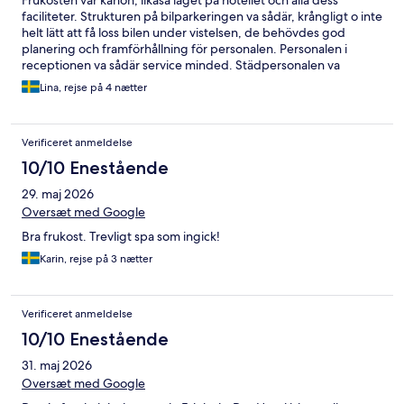
faciliteter. Strukturen på bilparkeringen va sådär, krångligt o inte
helt lätt att få loss bilen under vistelsen, de behövdes god
planering och framförhållning för personalen. Personalen i
receptionen va sådär service minded. Städpersonalen va
supersnälla och behjälpliga.
Lina, rejse på 4 nætter
Verificeret anmeldelse
10/10 Enestående
29. maj 2026
Oversæt med Google
Bra frukost. Trevligt spa som ingick!
Karin, rejse på 3 nætter
Verificeret anmeldelse
10/10 Enestående
31. maj 2026
Oversæt med Google