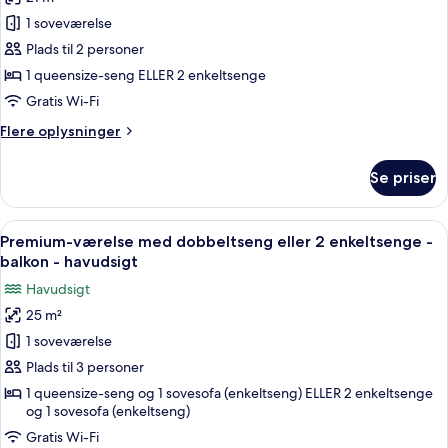
Standardværelse
1 soveværelse
med
dobbeltseng
Plads til 2 personer
eller
1 queensize-seng ELLER 2 enkeltsenge
2
Gratis Wi-Fi
enkeltsenge
Flere
Flere oplysninger
-
oplysninger
balkon
om
Se priser
Standardværelse
-
med
delvis
dobbeltseng
Indlæs
Et hotelværelse med en stor seng, et s
havudsigt
8
eller
Premium-værelse med dobbeltseng eller 2 enkeltsenge -
alle
2
balkon - havudsigt
enkeltsenge
billeder
Havudsigt
-
af
balkon
25 m²
Premium-
-
1 soveværelse
værelse
delvis
havudsigt
med
Plads til 3 personer
dobbeltseng
1 queensize-seng og 1 sovesofa (enkeltseng) ELLER 2 enkeltsenge
og 1 sovesofa (enkeltseng)
eller
2
Gratis Wi-Fi