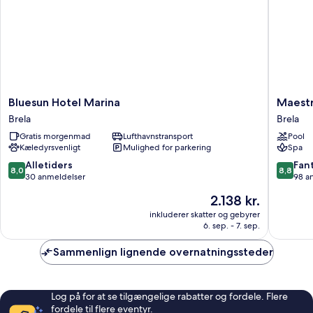
Bluesun
Maestra
Bluesun Hotel Marina
Maestr
Hotel
Adults
Brela
Brela
Marina
Exclusiv
Gratis morgenmad
Lufthavnstransport
Pool
Brela
Hotel
Kæledyrsvenligt
Mulighed for parkering
Spa
Brela
8.0
8.8
Alletiders
Fant
8,0
8,8
ud
ud
30 anmeldelser
98 a
af
af
Prisen
2.138 kr.
10,
10,
er
Alletiders,
Fantasti
inkluderer skatter og gebyrer
2.138 kr.
6. sep. - 7. sep.
30
98
anmeldelser
anmelde
Sammenlign lignende overnatningssteder
Log på for at se tilgængelige rabatter og fordele. Flere
fordele til flere eventyr.