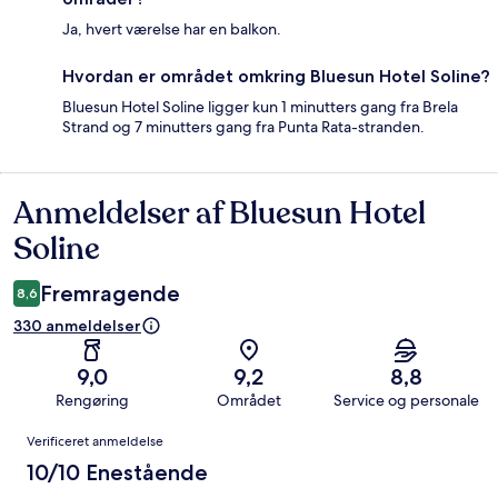
Ja, hvert værelse har en balkon.
Hvordan er området omkring Bluesun Hotel Soline?
Bluesun Hotel Soline ligger kun 1 minutters gang fra Brela
Strand og 7 minutters gang fra Punta Rata-stranden.
Anmeldelser af Bluesun Hotel
Anmeldelser
Soline
Fremragende
8,6
330 anmeldelser
9,0
9,2
8,8
Rengøring
Området
Service og personale
Anmeldelser
Verificeret anmeldelse
10/10 Enestående