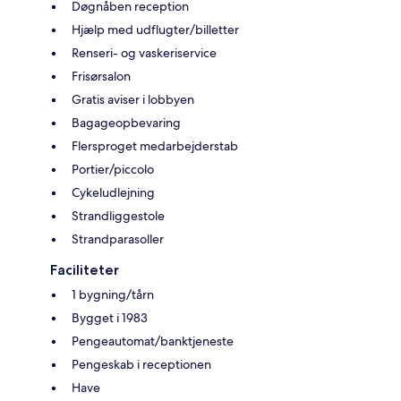
Døgnåben reception
Hjælp med udflugter/billetter
Renseri- og vaskeriservice
Frisørsalon
Gratis aviser i lobbyen
Bagageopbevaring
Flersproget medarbejderstab
Portier/piccolo
Cykeludlejning
Strandliggestole
Strandparasoller
Faciliteter
1 bygning/tårn
Bygget i 1983
Pengeautomat/banktjeneste
Pengeskab i receptionen
Have