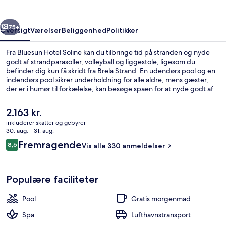
rige
Næste
75+
Oversigt
Værelser
Beliggenhed
Politikker
Fra Bluesun Hotel Soline kan du tilbringe tid på stranden og nyde
godt af strandparasoller, volleyball og liggestole, ligesom du
befinder dig kun få skridt fra Brela Strand. En udendørs pool og en
indendørs pool sikrer underholdning for alle aldre, mens gæster,
der er i humør til forkælelse, kan besøge spaen for at nyde godt af
massage, ansigtsbehandlinger og aromaterapi. Hotel Restaurant, en
af 4 restauranter, ligger ved poolen og serverer morgenmad og
Den
2.163 kr.
aftensmad. Andre højdepunkter på dette hotel i middelhavsstil
nuværende
inkluderer skatter og gebyrer
omfatter en marina, en gratis børneklub og en bar ved poolen.
pris
30. aug. - 31. aug.
På stranden, liggestole, parasoller, dy
er
Anmeldelser
Fremragende
8,6
Vis alle 330 anmeldelser
2.163 kr.
8,6 ud af 10.
Populære faciliteter
Pool
Gratis morgenmad
Spa
Lufthavnstransport