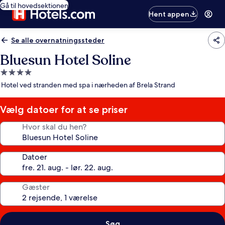
Gå til hovedsektionen
Hent appen
Se alle overnatningssteder
Bluesun Hotel Soline
4.0-
stjernet
Hotel ved stranden med spa i nærheden af Brela Strand
overnatningssted
Vælg datoer for at se priser
Hvor skal du hen?
Datoer
Gæster
Søg