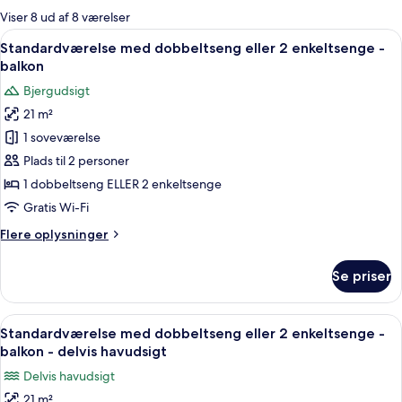
for
Viser 8 ud af 8 værelser
værelser
Indlæs
Et moderne hotelværelse med en stor se
5
Standardværelse med dobbeltseng eller 2 enkeltsenge -
alle
balkon
billeder
Bjergudsigt
af
21 m²
Standardværelse
1 soveværelse
med
dobbeltseng
Plads til 2 personer
eller
1 dobbeltseng ELLER 2 enkeltsenge
2
Gratis Wi-Fi
enkeltsenge
Flere
Flere oplysninger
-
oplysninger
balkon
om
Se priser
Standardværelse
med
dobbeltseng
Indlæs
Et moderne hotelværelse med en stor 
6
eller
Standardværelse med dobbeltseng eller 2 enkeltsenge -
alle
2
balkon - delvis havudsigt
enkeltsenge
billeder
Delvis havudsigt
-
af
balkon
21 m²