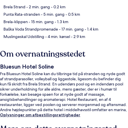
Brela Strand
- 2 min. gang
- 0.2 km
Punta Rata-stranden
- 5 min. gang
- 0.5 km
Brela-klippen
- 15 min. gang
- 1.3 km
Baška Voda Strandpromenade
- 17 min. gang
- 1.4 km
Muslingeskal Udstilling
- 4 min. kørsel
- 2.9 km
Om overnatningsstedet
Bluesun Hotel Soline
Fra Bluesun Hotel Soline kan du tilbringe tid på stranden og nyde godt
af strandparasoller, volleyball og liggestole, ligesom du befinder dig
kun få skridt fra Brela Strand. En udendørs pool og en indendørs pool
sikrer underholdning for alle aldre, mens gæster, der er i humør til
forkælelse, kan besøge spaen for at nyde godt af massage,
ansigtsbehandlinger og aromaterapi. Hotel Restaurant, en af 4
restauranter, ligger ved poolen og serverer morgenmad og aftensmad.
Andre højdepunkter på dette hotel i middelhavsstil omfatter en marina,
en gratis børneklub og en bar ved poolen.
Oplysninger om afbestillingsrettigheder