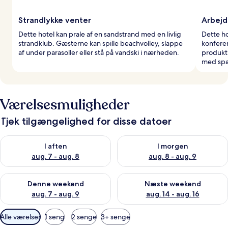
Strandlykke venter
Arbejd
Dette hotel kan prale af en sandstrand med en livlig
Dette ho
strandklub. Gæsterne kan spille beachvolley, slappe
konferen
af under parasoller eller stå på vandski i nærheden.
produkti
med spab
Værelsesmuligheder
Tjek tilgængelighed for disse datoer
Tjek tilgængelighed for i aften aug. 7 - aug. 8
Tjek tilgængelighed for i morg
I aften
I morgen
aug. 7 - aug. 8
aug. 8 - aug. 9
Tjek tilgængelighed for denne weekend aug. 7 - aug. 9
Tjek tilgængelighed for næste
Denne weekend
Næste weekend
aug. 7 - aug. 9
aug. 14 - aug. 16
Tilgængelige
Alle værelser
1 seng
2 senge
3+ senge
filtre