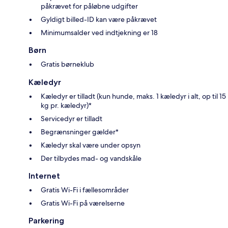
påkrævet for påløbne udgifter
Gyldigt billed-ID kan være påkrævet
Minimumsalder ved indtjekning er 18
Børn
Gratis børneklub
Kæledyr
Kæledyr er tilladt (kun hunde, maks. 1 kæledyr i alt, op til 15
kg pr. kæledyr)*
Servicedyr er tilladt
Begrænsninger gælder*
Kæledyr skal være under opsyn
Der tilbydes mad- og vandskåle
Internet
Gratis Wi-Fi i fællesområder
Gratis Wi-Fi på værelserne
Parkering