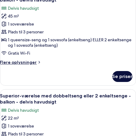
billeder
Delvis havudsigt
af
45 m²
Deluxe-
1 soveværelse
værelse
med
Plads til 3 personer
dobbeltseng
1 queensize-seng og 1 sovesofa (enkeltseng) ELLER 2 enkeltsenge
og 1 sovesofa (enkeltseng)
eller
2
Gratis Wi-Fi
enkeltsenge
Flere
Flere oplysninger
-
oplysninger
om
balkon
Se priser
Deluxe-
-
værelse
delvis
med
Indlæs
Et moderne hotelværelse med en stor se
havudsigt
6
dobbeltseng
Superior-værelse med dobbeltseng eller 2 enkeltsenge -
alle
eller
balkon - delvis havudsigt
2
billeder
Delvis havudsigt
enkeltsenge
af
-
22 m²
Superior-
balkon
1 soveværelse
værelse
-
delvis
med
Plads til 3 personer