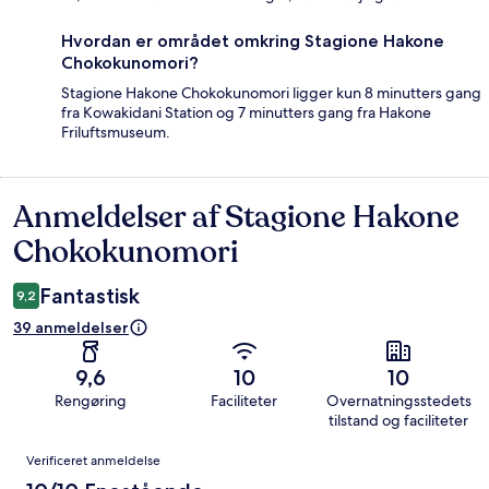
Hvordan er området omkring Stagione Hakone
Chokokunomori?
Stagione Hakone Chokokunomori ligger kun 8 minutters gang
fra Kowakidani Station og 7 minutters gang fra Hakone
Friluftsmuseum.
Anmeldelser af Stagione Hakone
Anmeldelser
Chokokunomori
Fantastisk
9,2
39 anmeldelser
9,6
10
10
Rengøring
Faciliteter
Overnatningsstedets
tilstand og faciliteter
Anmeldelser
Verificeret anmeldelse