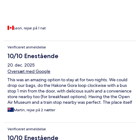
Leon, rejse på 1 nat
Verificeret anmeldelse
10/10 Enestående
20. dec. 2025
Oversæt med Google
This was an amazing option to stay at for two nights. We could
drop our bags, do the Hakone Gora loop clockwise with a bus
stop 1 min from the door, with delicious sushi and a convenience
store nearby too (for breakfeast options). Having the the Open
Air Museum and a train stop nearby was perfect. The place itself
was tidy, warm, had all the essentials we needed, plus a
Martin, rejse på 2 nætter
generously sized bathtub (with TV) to relax after completing the
loop. The views were beautiful too.
Verificeret anmeldelse
10/10 Enestående