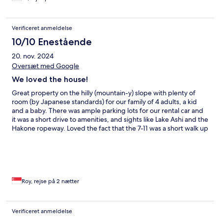
Verificeret anmeldelse
10/10 Enestående
20. nov. 2024
Oversæt med Google
We loved the house!
Great property on the hilly (mountain-y) slope with plenty of
room (by Japanese standards) for our family of 4 adults, a kid
and a baby. There was ample parking lots for our rental car and
it was a short drive to amenities, and sights like Lake Ashi and the
Hakone ropeway. Loved the fact that the 7-11 was a short walk up
the hill, a restaurant next door, and a brewery on the other side
of the house.
Roy, rejse på 2 nætter
Verificeret anmeldelse