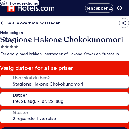
Gå til hovedsektionen
Hent appen
Se alle overnatningssteder
Hele boligen
Stagione Hakone Chokokunomori
4.0-
stjernet
Feriebolig med køkken i nærheden af Hakone Kowakien Yunessun
overnatningssted
Vælg datoer for at se priser
Hvor skal du hen?
Datoer
Gæster