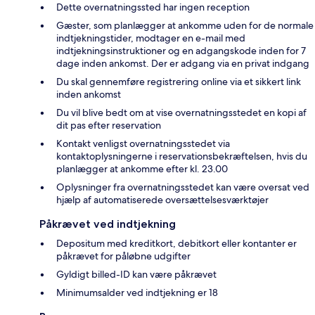
Dette overnatningssted har ingen reception
Gæster, som planlægger at ankomme uden for de normale
indtjekningstider, modtager en e-mail med
indtjekningsinstruktioner og en adgangskode inden for 7
dage inden ankomst. Der er adgang via en privat indgang
Du skal gennemføre registrering online via et sikkert link
inden ankomst
Du vil blive bedt om at vise overnatningsstedet en kopi af
dit pas efter reservation
Kontakt venligst overnatningsstedet via
kontaktoplysningerne i reservationsbekræftelsen, hvis du
planlægger at ankomme efter kl. 23.00
Oplysninger fra overnatningsstedet kan være oversat ved
hjælp af automatiserede oversættelsesværktøjer
Påkrævet ved indtjekning
Depositum med kreditkort, debitkort eller kontanter er
påkrævet for påløbne udgifter
Gyldigt billed-ID kan være påkrævet
Minimumsalder ved indtjekning er 18