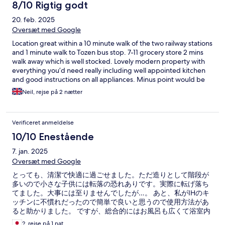
8/10 Rigtig godt
20. feb. 2025
Oversæt med Google
Location great within a 10 minute walk of the two railway stations
and 1 minute walk to Tozen bus stop. 7-11 grocery store 2 mins
walk away which is well stocked. Lovely modern property with
everything you’d need really including well appointed kitchen
and good instructions on all appliances. Minus point would be
the road noise at times but it’s a local road not a highway.
Neil, rejse på 2 nætter
Verificeret anmeldelse
10/10 Enestående
7. jan. 2025
Oversæt med Google
とっても、清潔で快適に過ごせました。ただ造りとして階段が
多いので小さな子供には転落の恐れありです。実際に転げ落ち
てました。大事には至りませんでしたが…。 あと、私がIHのキ
ッチンに不慣れだったので簡単で良いと思うので使用方法があ
ると助かりました。 ですが、総合的にはお風呂も広くて浴室内
にTVも有りゆっくり出来ました。 快適。また、機会があればリ
?, rejse på 1 nat