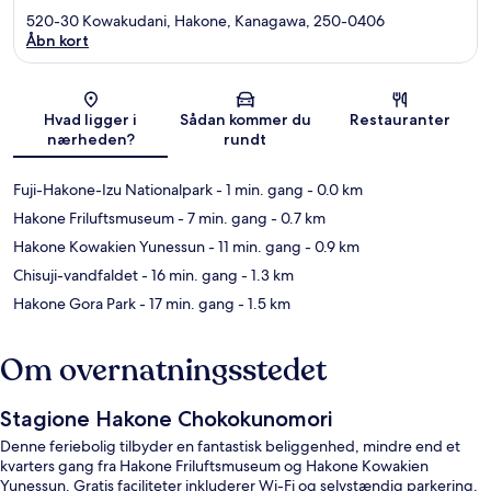
520-30 Kowakudani, Hakone, Kanagawa, 250-0406
Åbn kort
Kort
Hvad ligger i
Sådan kommer du
Restauranter
nærheden?
rundt
Fuji-Hakone-Izu Nationalpark
- 1 min. gang
- 0.0 km
Hakone Friluftsmuseum
- 7 min. gang
- 0.7 km
Hakone Kowakien Yunessun
- 11 min. gang
- 0.9 km
Chisuji-vandfaldet
- 16 min. gang
- 1.3 km
Hakone Gora Park
- 17 min. gang
- 1.5 km
Om overnatningsstedet
Stagione Hakone Chokokunomori
Denne feriebolig tilbyder en fantastisk beliggenhed, mindre end et
kvarters gang fra Hakone Friluftsmuseum og Hakone Kowakien
Yunessun. Gratis faciliteter inkluderer Wi-Fi og selvstændig parkering.