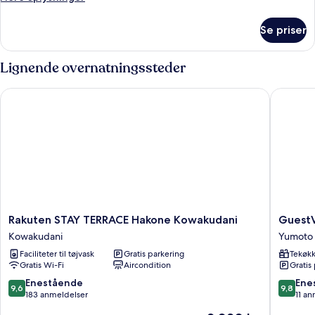
oplysninger
om
Se priser
Værelse
Lignende overnatningssteder
Rakuten STAY TERRACE Hakone Kowakudani
GuestVil
Rakuten
GuestVil
Rakuten STAY TERRACE Hakone Kowakudani
GuestV
STAY
Hakone
Kowakudani
Yumoto
TERRACE
RiverSid
Faciliteter til tøjvask
Gratis parkering
Tekøk
Hakone
Yumoto
Gratis Wi-Fi
Aircondition
Gratis
Kowakudani
Kowakudani
9.6
9.8
Enestående
Ene
9,6
9,8
ud
ud
183 anmeldelser
11 a
af
af