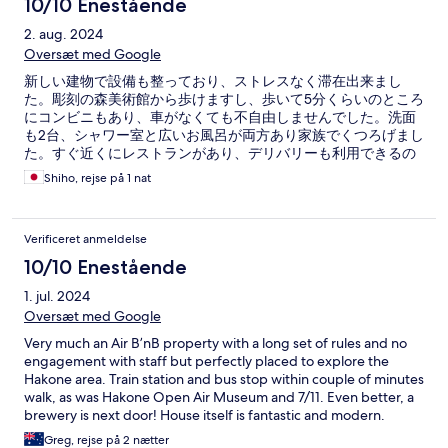
10/10 Enestående
2. aug. 2024
Oversæt med Google
新しい建物で設備も整っており、ストレスなく滞在出来まし
た。彫刻の森美術館から歩けますし、歩いて5分くらいのところ
にコンビニもあり、車がなくても不自由しませんでした。洗面
も2台、シャワー室と広いお風呂が両方あり家族でくつろげまし
た。すぐ近くにレストランがあり、デリバリーも利用できるの
で、夕飯も苦労せず食べられました。
Shiho, rejse på 1 nat
Verificeret anmeldelse
10/10 Enestående
1. jul. 2024
Oversæt med Google
Very much an Air B’nB property with a long set of rules and no
engagement with staff but perfectly placed to explore the
Hakone area. Train station and bus stop within couple of minutes
walk, as was Hakone Open Air Museum and 7/11. Even better, a
brewery is next door! House itself is fantastic and modern.
Greg, rejse på 2 nætter