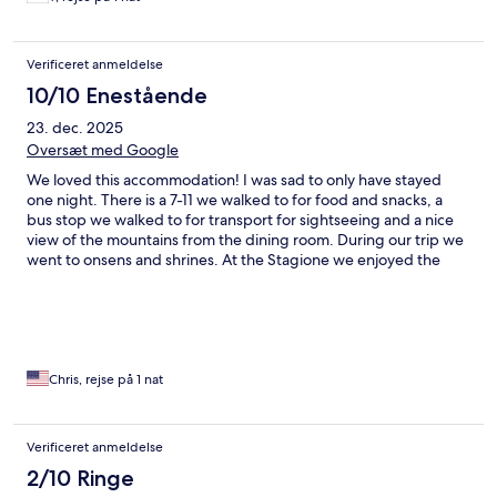
ピします😊✨
Verificeret anmeldelse
10/10 Enestående
23. dec. 2025
Oversæt med Google
We loved this accommodation! I was sad to only have stayed
one night. There is a 7-11 we walked to for food and snacks, a
bus stop we walked to for transport for sightseeing and a nice
view of the mountains from the dining room. During our trip we
went to onsens and shrines. At the Stagione we enjoyed the
heated water for the bath and showers. There is one bathtub
and two showers. There are two toilets. I thought having a blow
dryer and also a small hair straightener was a kind
thoughtfulness. My children enjoyed the tatami mat room for
relaxing at night with the tv there. The kitchen table was a nice
size for my family of 5, they had plates cups utensils for kids. The
Chris, rejse på 1 nat
kitchen had other amenities we didn’t get a chance to use, but
you can tell the hosts were very thoughtful. We had to learn how
to turn the hot water feature on. The scented body wash and
Verificeret anmeldelse
shampoos were lovely. Would stay again!
2/10 Ringe