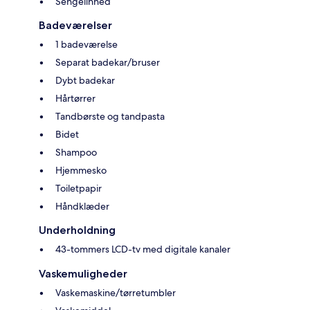
Sengelinned
Badeværelser
1 badeværelse
Separat badekar/bruser
Dybt badekar
Hårtørrer
Tandbørste og tandpasta
Bidet
Shampoo
Hjemmesko
Toiletpapir
Håndklæder
Underholdning
43-tommers LCD-tv med digitale kanaler
Vaskemuligheder
Vaskemaskine/tørretumbler