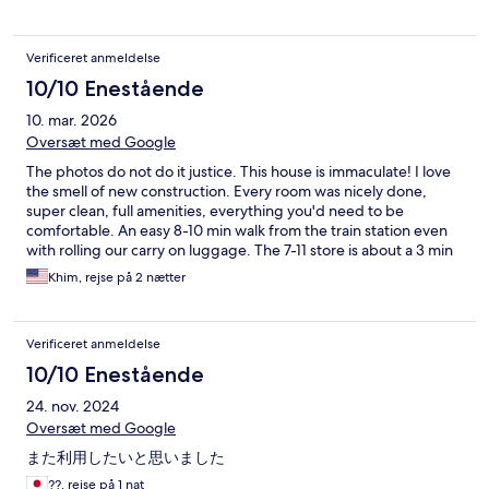
Verificeret anmeldelse
10/10 Enestående
10. mar. 2026
Oversæt med Google
The photos do not do it justice. This house is immaculate! I love
the smell of new construction. Every room was nicely done,
super clean, full amenities, everything you'd need to be
comfortable. An easy 8-10 min walk from the train station even
with rolling our carry on luggage. The 7-11 store is about a 3 min
walk. There are about 2-3 bus stops very close to the house
Khim, rejse på 2 nætter
depending on which route you're heading to. This was a good
base to stay for the Hakone loop. We walked to the Open Air
Museum and it's a 3-4 min walk. Slippers provided in every
Verificeret anmeldelse
room and we enjoyed cooking in the big kitchen. Plenty of
towels, toothbrushes provided too. We would definitely stay
10/10 Enestående
here again if we come back to Hakone and will recommend to
24. nov. 2024
our friends. Beautiful house- book it! You'll love it!
Oversæt med Google
また利用したいと思いました
??, rejse på 1 nat