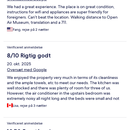
We had a great experience. The place is on great condition,
instructions for wifi and appliances are super friendly for
foreigners. Can’t beat the location. Walking distance to Open
Air Museum, translation and a 711.
Fang, rejse på 2 nætter
Verificeret anmeldelse
8/10 Rigtig godt
20. okt. 2025
Oversæt med Google
We enjoyed the property very much in terms of its cleanliness
and the ample towels, etc to meet our needs. The kitchen was
well stocked and there was plenty of room for three of us.
However, the air conditioner in the upstairs bedroom was
extremely noisy all night long and the beds were small and not
very comfortable. Otherwise, it was a clean, comfortable
Lisa, rejse på 3 nætter
property with a 7-11 nearby which came in very handy.
Verificeret anmeldelse