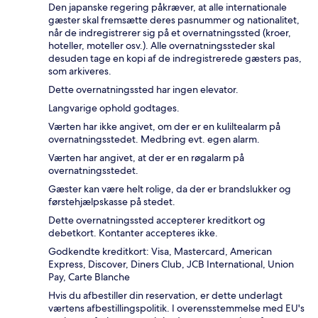
Den japanske regering påkræver, at alle internationale
gæster skal fremsætte deres pasnummer og nationalitet,
når de indregistrerer sig på et overnatningssted (kroer,
hoteller, moteller osv.). Alle overnatningssteder skal
desuden tage en kopi af de indregistrerede gæsters pas,
som arkiveres.
Dette overnatningssted har ingen elevator.
Langvarige ophold godtages.
Værten har ikke angivet, om der er en kuliltealarm på
overnatningsstedet. Medbring evt. egen alarm.
Værten har angivet, at der er en røgalarm på
overnatningsstedet.
Gæster kan være helt rolige, da der er brandslukker og
førstehjælpskasse på stedet.
Dette overnatningssted accepterer kreditkort og
debetkort. Kontanter accepteres ikke.
Godkendte kreditkort: Visa, Mastercard, American
Express, Discover, Diners Club, JCB International, Union
Pay, Carte Blanche
Hvis du afbestiller din reservation, er dette underlagt
værtens afbestillingspolitik. I overensstemmelse med EU's