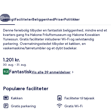
rige
Næste
69+
Oversigt
Faciliteter
Beliggenhed
Priser
Politikker
Denne feriebolig tilbyder en fantastisk beliggenhed, mindre end et
kvarters gang fra Hakone Friluftsmuseum og Hakone Kowakien
Yunessun. Gratis faciliteter inkluderer Wi-Fi og selvstændig
parkering. Overnatningsstedet tilbyder et køkken, en
vaskemaskine/tørretumbler og et dybt badekar.
Overnatningsstedet ligger kun en kort gåtur fra offentlig transport:
Kowakidani Station ligger 8 minutter derfra.
Den
1.201 kr.
nuværende
30. aug. - 31. aug.
pris
Anmeldelser
Fantastisk
Design-villa - 2 soveværelser - køkken
9,2
er
Vis alle 39 anmeldelser
9,2 ud af 10.
1.201 kr.
Populære faciliteter
Køkken
Faciliteter til tøjvask
Gratis parkering
Gratis Wi-Fi