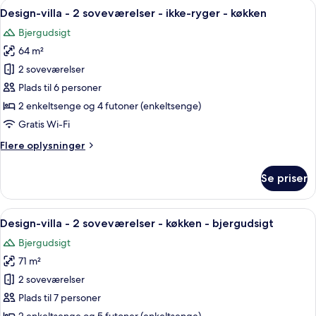
Indlæs
Et kompakt køkken med spiseplads, tr
38
Design-villa - 2 soveværelser - ikke-ryger - køkken
alle
Bjergudsigt
billeder
64 m²
af
Design-
2 soveværelser
villa
Plads til 6 personer
-
2 enkeltsenge og 4 futoner (enkeltsenge)
2
Gratis Wi-Fi
soveværelser
Flere
Flere oplysninger
-
oplysninger
ikke-
om
Se priser
ryger
Design-
villa
-
-
Indlæs
Et moderne køkken med et indbygget k
køkken
33
2
Design-villa - 2 soveværelser - køkken - bjergudsigt
alle
soveværelser
Bjergudsigt
-
billeder
ikke-
71 m²
af
ryger
Design-
2 soveværelser
-
villa
køkken
Plads til 7 personer
-