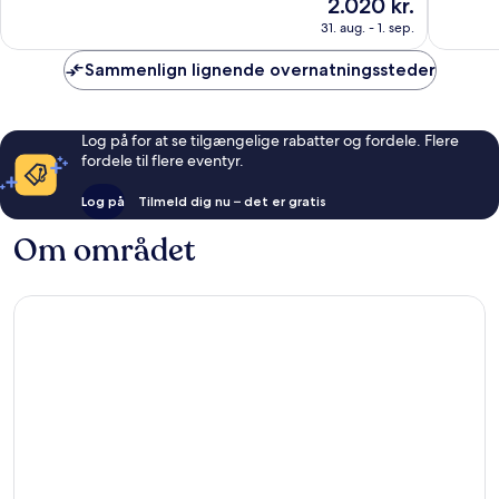
Prisen
2.020 kr.
10,
10,
er
Enestående,
Eneståe
31. aug. - 1. sep.
2.020 kr.
183
11
anmeldelser
anmelde
Sammenlign lignende overnatningssteder
Log på for at se tilgængelige rabatter og fordele. Flere
fordele til flere eventyr.
Log på
Tilmeld dig nu – det er gratis
Om området