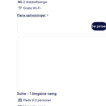
2 dobbeltsenge
Gratis Wi-Fi
Flere
Flere oplysninger
oplysninger
om
Se prise
Signatur-
værelse
-
2
dobbeltsenge
Suite - 1 kingsize-seng
Plads til 2 personer