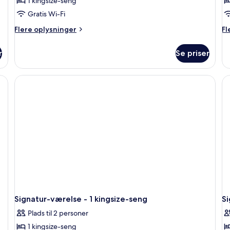
1 kingsize-seng
Gratis Wi-Fi
Flere
Fl
Flere oplysninger
Fl
oplysninger
op
om
o
r
Se priser
Suite
Si
-
væ
1
-
kingsize-
1
seng
ki
se
Signatur-værelse - 1 kingsize-seng
Si
Plads til 2 personer
1 kingsize-seng