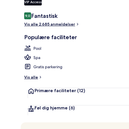
VIP Access
Anmeldelser
Fantastisk
9,0
9,0 ud af 10.
Privat strand
Vis alle 2.685 anmeldelser
Populære faciliteter
Pool
Spa
Gratis parkering
Vis alle
Primære faciliteter
(12)
Føl dig hjemme
(6)