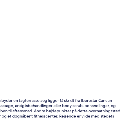
Video af ove
ilbyder en tagterrasse aog ligger få skridt fra Iberostar Cancun
assage, ansigtsbehandlinger eller body scrub-behandlinger, og
 er åben til aftensmad. Andre højdepunkter på dette overnatningssted
Udendørsom
ar og et døgnåbent fitnesscenter. Rejsende er vilde med stedets