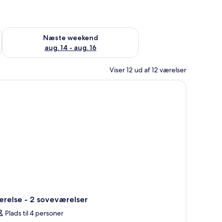
d aug. 7 - aug. 9
Tjek tilgængelighed for næste weekend aug. 14 - aug. 16
Næste weekend
aug. 14 - aug. 16
Viser 12 ud af 12 værelser
ærelse - 2 soveværelser
Plads til 4 personer