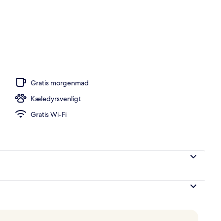
 i nærheden, hvidt sand, gratis strandtransport, parasoller
Gratis morgenmad
Kæledyrsvenligt
Gratis Wi-Fi