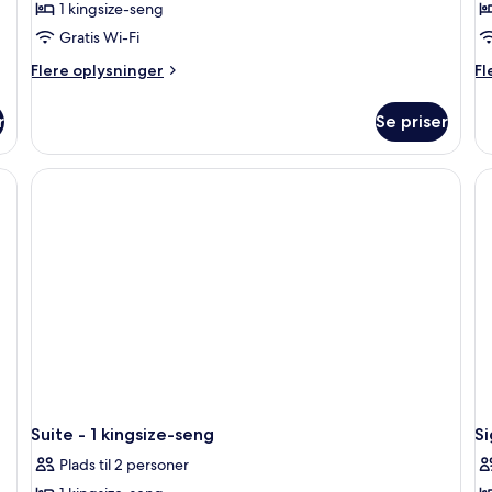
1 kingsize-seng
Gratis Wi-Fi
Flere
Fl
Flere oplysninger
Fl
oplysninger
op
om
o
r
Se priser
Signatur-
Væ
værelse
-
-
2
1
so
kingsize-
seng
Suite - 1 kingsize-seng
Si
Plads til 2 personer