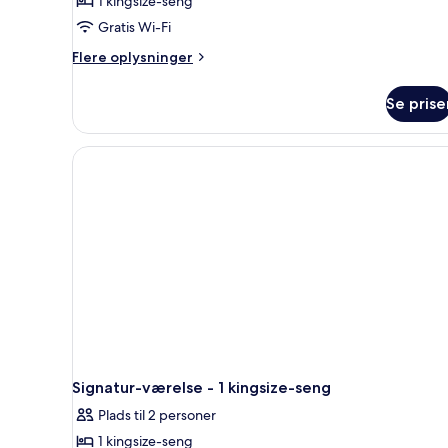
1 kingsize-seng
Gratis Wi-Fi
Flere
Flere oplysninger
oplysninger
om
Se prise
Suite
-
1
kingsize-
seng
Signatur-værelse - 1 kingsize-seng
Plads til 2 personer
1 kingsize-seng