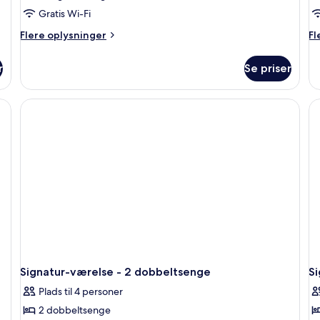
Gratis Wi-Fi
Flere
Fl
Flere oplysninger
Fl
oplysninger
op
om
o
r
Se priser
Signatur-
Si
værelse
væ
-
-
1
1
kingsize-
ki
seng
se
Signatur-værelse - 2 dobbeltsenge
S
Plads til 4 personer
2 dobbeltsenge