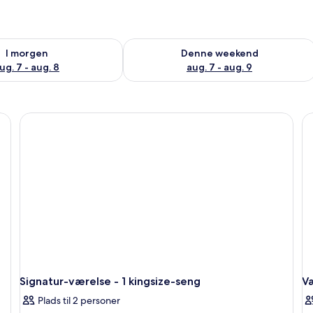
lighed for i morgen aug. 7 - aug. 8
Tjek tilgængelighed for denne weeken
I morgen
Denne weekend
ug. 7 - aug. 8
aug. 7 - aug. 9
Signatur-værelse - 1 kingsize-seng
V
Plads til 2 personer