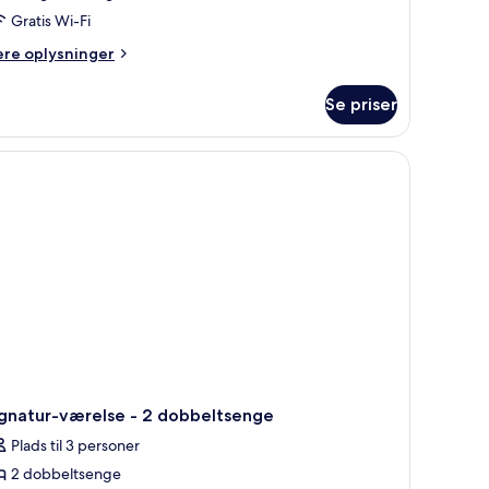
Gratis Wi-Fi
ere
ere oplysninger
lysninger
m
Se priser
gnatur-
relse
ngsize-
ng
ignatur-værelse - 2 dobbeltsenge
Plads til 3 personer
2 dobbeltsenge