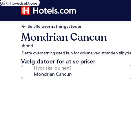
Gå til hovedsektionen
Se alle overnatningssteder
Mondrian Cancun
2.5-
stjernet
Dette overnatningssted kun for voksne ved stranden tilbyder
overnatningssted
Vælg datoer for at se priser
Hvor skal du hen?
Billedgalleri
for
Mondrian
Cancun