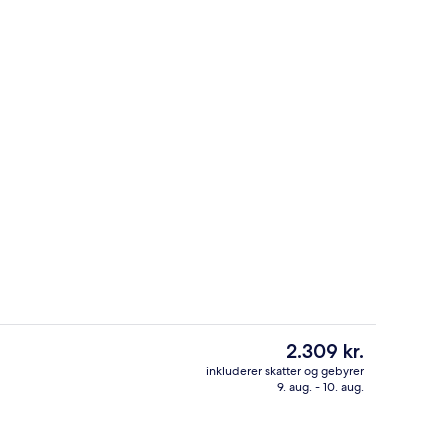
4 restauranter, der serverer morgen
rnatningsstedet
Den
2.309 kr.
nuværende
inkluderer skatter og gebyrer
pris
9. aug. - 10. aug.
råde
Privat strand i nærheden, hvidt sand, 
er
2.309 kr.