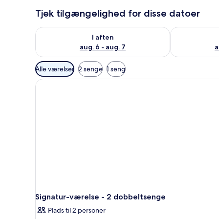
Tjek tilgængelighed for disse datoer
Tjek tilgængelighed for i aften aug. 6 - aug. 7
Tjek tilgænge
I aften
aug. 6 - aug. 7
a
Tilgængelige
Alle værelser
2 senge
1 seng
filtre
for
værelser
Signatur-værelse - 2 dobbeltsenge
Plads til 2 personer