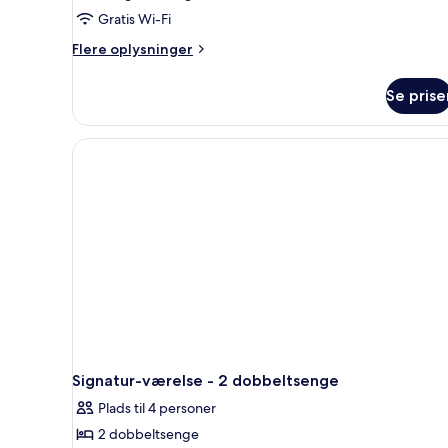
Gratis Wi-Fi
Flere
Flere oplysninger
oplysninger
om
Se prise
Signatur-
værelse
-
1
kingsize-
seng
Signatur-værelse - 2 dobbeltsenge
Plads til 4 personer
2 dobbeltsenge