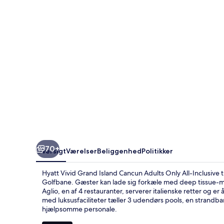
70+
Oversigt
Værelser
Beliggenhed
Politikker
Hyatt Vivid Grand Island Cancun Adults Only All-Inclusive t
Golfbane. Gæster kan lade sig forkæle med deep tissue-m
Aglio, en af 4 restauranter, serverer italienske retter og
med luksusfaciliteter tæller 3 udendørs pools, en strandb
hjælpsomme personale.