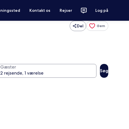
tningssted
Kontakt os
Rejser
Log på
Del
Gem
Gæster
Søg