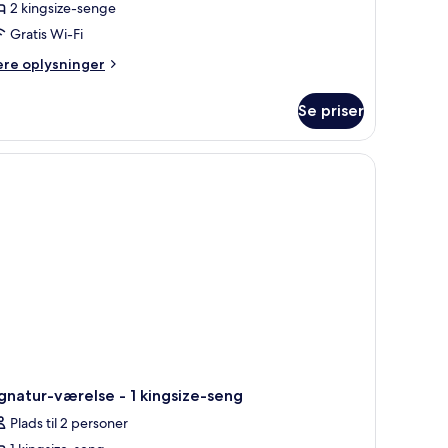
2 kingsize-senge
Gratis Wi-Fi
ere
ere oplysninger
lysninger
m
Se priser
relse
veværelser
gnatur-værelse - 1 kingsize-seng
Plads til 2 personer