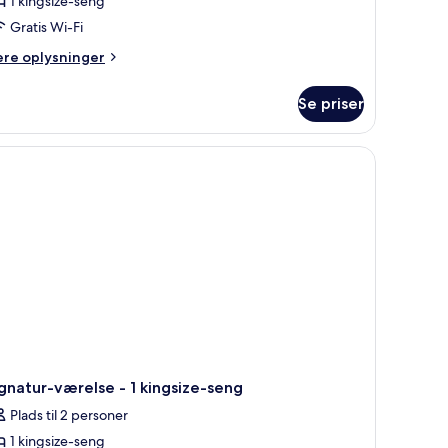
1 kingsize-seng
Gratis Wi-Fi
ere
ere oplysninger
lysninger
m
Se priser
gnatur-
relse
ngsize-
ng
gnatur-værelse - 1 kingsize-seng
Plads til 2 personer
1 kingsize-seng