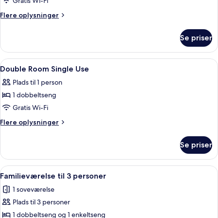
Single
Gratis Wi-Fi
Room
Flere
Flere oplysninger
oplysninger
om
Se priser
Single
Room
Indlæs
Et hotelværelse med en seng, fjernsyn,
9
Double Room Single Use
alle
Plads til 1 person
billeder
1 dobbeltseng
af
Double
Gratis Wi-Fi
Room
Flere
Flere oplysninger
Single
oplysninger
om
Use
Se priser
Double
Room
Single
Indlæs
Et hotelværelse med to senge, et skr
4
Use
Familieværelse til 3 personer
alle
1 soveværelse
billeder
Plads til 3 personer
af
Familieværelse
1 dobbeltseng og 1 enkeltseng