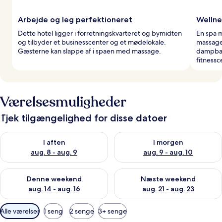
Arbejde og leg perfektioneret
Wellne
Dette hotel ligger i forretningskvarteret og bymidten
En spa m
og tilbyder et businesscenter og et mødelokale.
massage
Gæsterne kan slappe af i spaen med massage.
dampbad
fitnessc
Værelsesmuligheder
Tjek tilgængelighed for disse datoer
Tjek tilgængelighed for i aften aug. 8 - aug. 9
Tjek tilgængelighed for i morg
I aften
I morgen
aug. 8 - aug. 9
aug. 9 - aug. 10
Tjek tilgængelighed for denne weekend aug. 14 - aug. 16
Tjek tilgængelighed for næste
Denne weekend
Næste weekend
aug. 14 - aug. 16
aug. 21 - aug. 23
Tilgængelige
Alle værelser
1 seng
2 senge
3+ senge
filtre