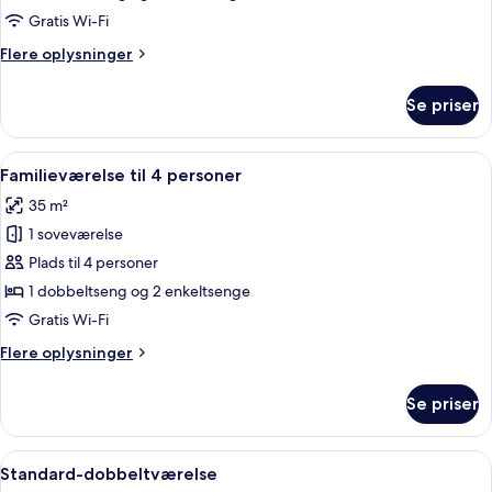
til
Gratis Wi-Fi
3
Flere
Flere oplysninger
personer
oplysninger
om
Se priser
Familieværelse
til
3
Indlæs
Et hotelværelse med to senge, et skr
4
personer
Familieværelse til 4 personer
alle
35 m²
billeder
1 soveværelse
af
Familieværelse
Plads til 4 personer
til
1 dobbeltseng og 2 enkeltsenge
4
Gratis Wi-Fi
personer
Flere
Flere oplysninger
oplysninger
om
Se priser
Familieværelse
til
4
Indlæs
Et hotelværelse med en stor seng, to 
5
personer
Standard-dobbeltværelse
alle