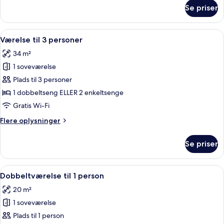
om
Se priser
Enkeltværelse
Indlæs
Et hotelværelse med to senge, en træs
4
Værelse til 3 personer
alle
34 m²
billeder
1 soveværelse
af
Værelse
Plads til 3 personer
til
1 dobbeltseng ELLER 2 enkeltsenge
3
Gratis Wi-Fi
personer
Flere
Flere oplysninger
oplysninger
om
Se priser
Værelse
til
3
Indlæs
Et hotelværelse med en stor seng, to 
5
personer
Dobbeltværelse til 1 person
alle
20 m²
billeder
1 soveværelse
af
Dobbeltværelse
Plads til 1 person