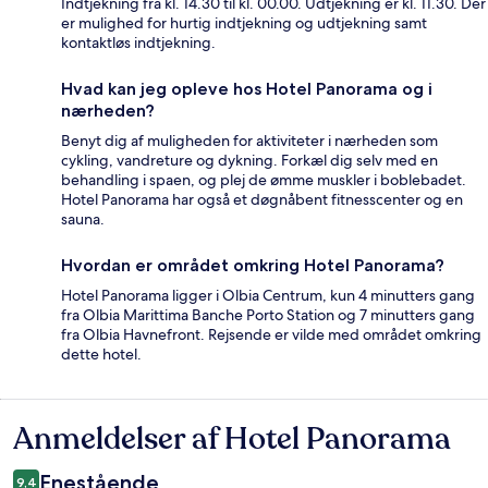
Indtjekning fra kl. 14.30 til kl. 00.00. Udtjekning er kl. 11.30. Der
er mulighed for hurtig indtjekning og udtjekning samt
kontaktløs indtjekning.
Hvad kan jeg opleve hos Hotel Panorama og i
nærheden?
Benyt dig af muligheden for aktiviteter i nærheden som
cykling, vandreture og dykning. Forkæl dig selv med en
behandling i spaen, og plej de ømme muskler i boblebadet.
Hotel Panorama har også et døgnåbent fitnesscenter og en
sauna.
Hvordan er området omkring Hotel Panorama?
Hotel Panorama ligger i Olbia Centrum, kun 4 minutters gang
fra Olbia Marittima Banche Porto Station og 7 minutters gang
fra Olbia Havnefront. Rejsende er vilde med området omkring
dette hotel.
Anmeldelser af Hotel Panorama
Anmeldelser
Enestående
9,4