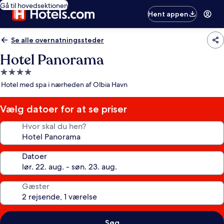
Gå til hovedsektionen
Hent appen
Se alle overnatningssteder
Hotel Panorama
4.0-
stjernet
Hotel med spa i nærheden af Olbia Havn
overnatningssted
Vælg datoer for at se priser
Hvor skal du hen?
Datoer
Gæster
Søg