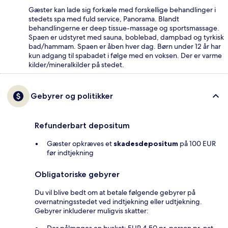
Gæster kan lade sig forkæle med forskellige behandlinger i
stedets spa med fuld service, Panorama. Blandt
behandlingerne er deep tissue-massage og sportsmassage.
Spaen er udstyret med sauna, boblebad, dampbad og tyrkisk
bad/hammam. Spaen er åben hver dag. Børn under 12 år har
kun adgang til spabadet i følge med en voksen. Der er varme
kilder/mineralkilder på stedet.
Gebyrer og politikker
Refunderbart depositum
Gæster opkræves et
skadesdepositum
på 100 EUR
før indtjekning
Obligatoriske gebyrer
Du vil blive bedt om at betale følgende gebyrer på
overnatningsstedet ved indtjekning eller udtjekning.
Gebyrer inkluderer muligvis skatter:
Der pålægges en byskat: EUR 4.50 pr. person pr. nat,