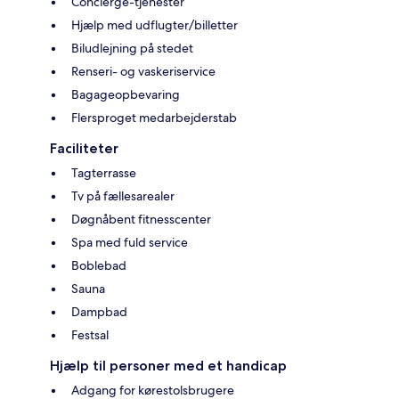
Concierge-tjenester
Hjælp med udflugter/billetter
Biludlejning på stedet
Renseri- og vaskeriservice
Bagageopbevaring
Flersproget medarbejderstab
Faciliteter
Tagterrasse
Tv på fællesarealer
Døgnåbent fitnesscenter
Spa med fuld service
Boblebad
Sauna
Dampbad
Festsal
Hjælp til personer med et handicap
Adgang for kørestolsbrugere