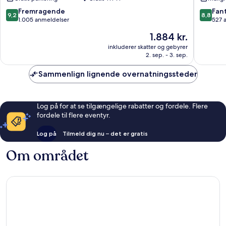
Centru
9.2
8.8
Fremragende
Fant
9,2
8,8
ud
ud
1.005 anmeldelser
527 
af
af
Prisen
1.884 kr.
10,
10,
er
Fremragende,
Fantasti
inkluderer skatter og gebyrer
1.884 kr.
2. sep. - 3. sep.
1.005
527
anmeldelser
anmelde
Sammenlign lignende overnatningssteder
Log på for at se tilgængelige rabatter og fordele. Flere
fordele til flere eventyr.
Log på
Tilmeld dig nu – det er gratis
Om området