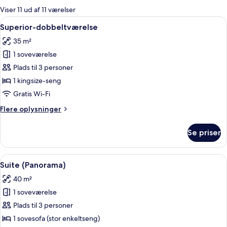
for
Viser 11 ud af 11 værelser
værelser
Indlæs
Et badeværelse med badekar, vask, spej
3
Superior-dobbeltværelse
alle
35 m²
billeder
1 soveværelse
af
Superior-
Plads til 3 personer
dobbeltværelse
1 kingsize-seng
Gratis Wi-Fi
Flere
Flere oplysninger
oplysninger
om
Se priser
Superior-
dobbeltværelse
Indlæs
Et værelse med udsigt til by og hav, e
6
Suite (Panorama)
alle
40 m²
billeder
1 soveværelse
af
Suite
Plads til 3 personer
(Panorama)
1 sovesofa (stor enkeltseng)