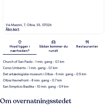
Via Mazzini, 7, Olbia, SS, 07026
Åbn kort
Kort
Hvad ligger i
Sådan kommer du
Restauranter
nærheden?
rundt
Church of San Paolo
- 1 min. gang
- 0.1 km
Corso Umberto
- 1 min. gang
- 0.1 km
Det arkæologiske museum i Olbia
- 5 min. gang
- 0.5 km
Olbia Havnefront
- 8 min. gang
- 0.7 km
San Simplicio Basilika
- 10 min. gang
- 0.9 km
Om overnatningsstedet