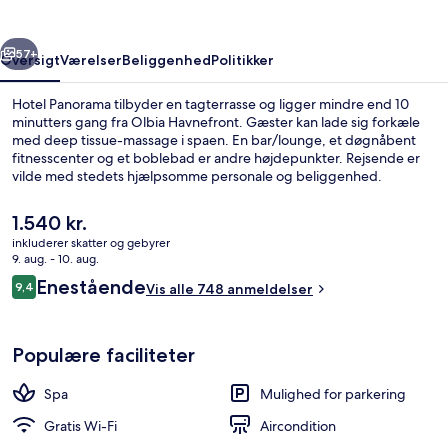
rige
Næste
57+
Oversigt
Værelser
Beliggenhed
Politikker
Hotel Panorama tilbyder en tagterrasse og ligger mindre end 10
minutters gang fra Olbia Havnefront. Gæster kan lade sig forkæle
med deep tissue-massage i spaen. En bar/lounge, et døgnåbent
fitnesscenter og et boblebad er andre højdepunkter. Rejsende er
vilde med stedets hjælpsomme personale og beliggenhed.
Den
1.540 kr.
nuværende
inkluderer skatter og gebyrer
pris
9. aug. - 10. aug.
Indendørs spabad
er
Anmeldelser
Enestående
9,4
Vis alle 748 anmeldelser
1.540 kr.
9,4 ud af 10.
Populære faciliteter
Spa
Mulighed for parkering
Gratis Wi-Fi
Aircondition