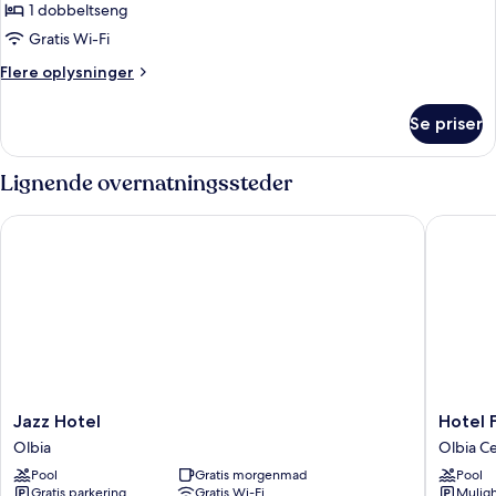
til
1 dobbeltseng
1
Gratis Wi-Fi
person
Flere
Flere oplysninger
oplysninger
om
Se priser
Dobbeltværelse
til
1
Lignende overnatningssteder
person
Jazz Hotel
Hotel Fo
Jazz
Hotel
Jazz Hotel
Hotel 
Hotel
For
Olbia
Olbia C
Olbia
You
Pool
Gratis morgenmad
Pool
Olbia
Gratis parkering
Gratis Wi-Fi
Muligh