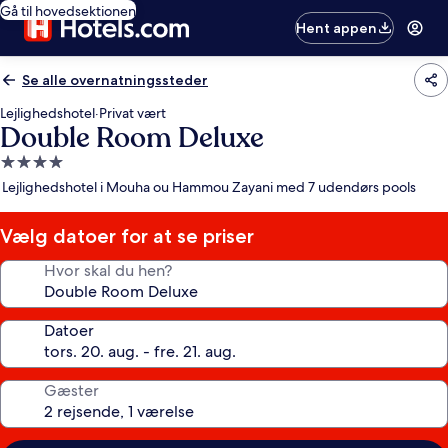
Gå til hovedsektionen
Hent appen
Se alle overnatningssteder
Lejlighedshotel
·
Privat vært
Double Room Deluxe
4.0-
stjernet
Lejlighedshotel i Mouha ou Hammou Zayani med 7 udendørs pools
overnatningssted
Vælg datoer for at se priser
Hvor skal du hen?
Datoer
Gæster