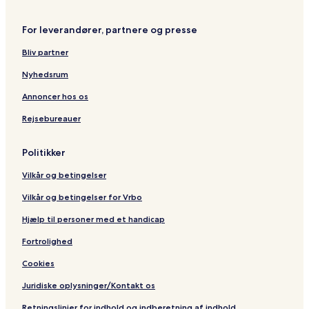
i
f
For leverandører, partnere og presse
r
a
Bliv partner
Nyhedsrum
Annoncer hos os
Rejsebureauer
Politikker
Vilkår og betingelser
Vilkår og betingelser for Vrbo
Hjælp til personer med et handicap
Fortrolighed
Cookies
Juridiske oplysninger/Kontakt os
Retningslinjer for indhold og indberetning af indhold