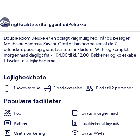
rige
Næste
5+
Oversigt
Faciliteter
Beliggenhed
Politikker
Double Room Deluxe er en oplagt valgmulighed, når du besøger
Mouha ou Hammou Zayani. Gæster kan hoppe i en af de 7
udendørs pools, og gratis faciliteter inkluderer Wi-Fi og komplet
morgenmad dagligt fra kl. 04.00 til kl. 12.00. Køkkener og køleskabe
tilbydes i alle lejlighederne.
Lejlighedshotel
1 soveværelse
1 badeværelse
Plads til 2 personer
Deluxe-lejlighed | Opholdsområde
Populære faciliteter
Pool
Gratis morgenmad
Køkken
Faciliteter til tøjvask
Gratis parkering
Gratis Wi-Fi