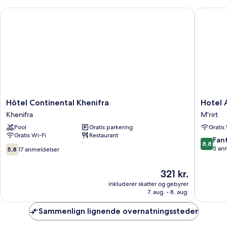
Hôtel Continental Khenifra
Hotel Az
Hôtel
Hotel
Hôtel Continental Khenifra
Hotel 
Continental
Azaghar
Khenifra
M'rirt
Khenifra
M'rirt
Pool
Gratis parkering
Gratis
Khenifra
Gratis Wi-Fi
Restaurant
8.8
Fant
8,8
5.8
ud
5 an
5,8
17 anmeldelser
ud
af
af
10,
Prisen
321 kr.
10,
Fantasti
er
17
inkluderer skatter og gebyrer
5
321 kr.
7. aug. - 8. aug.
anmeldelser
anmelde
Sammenlign lignende overnatningssteder