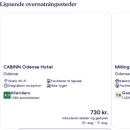
-
Lignende overnatningssteder
fælles
badeværelse
CABINN Odense Hotel
Milling H
CABINN
Milling
CABINN Odense Hotel
Milling
Odense
Hotel
Odense
Odense
Hotel
Mini
Gratis Wi-Fi
Faciliteter til tøjvask
Kæledy
Odense
19
Døgnåben reception
Ikke-ryger
Facilit
Odense
8.0
7.8
Alletiders
God
8,0
7,8
ud
ud
1.086 anmeldelser
1.00
af
af
10,
10,
Prisen
730 kr.
Alletiders,
Godt,
er
inkluderer skatter og gebyrer
1.086
1.005
730 kr.
10. aug. - 11. aug.
anmeldelser
anmelde