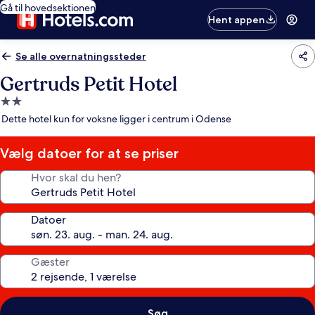
Gå til hovedsektionen
Hent appen
Se alle overnatningssteder
Gertruds Petit Hotel
2.0-
stjernet
Dette hotel kun for voksne ligger i centrum i Odense
overnatningssted
Vælg datoer for at se priser
Hvor skal du hen?
Datoer
Gæster
Søg