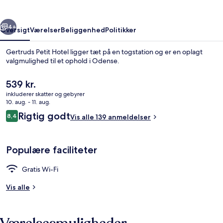
rige
Næste
4+
Oversigt
Værelser
Beliggenhed
Politikker
Gertruds Petit Hotel ligger tæt på en togstation og er en oplagt
valgmulighed til et ophold i Odense.
Den
539 kr.
nuværende
inkluderer skatter og gebyrer
pris
10. aug. - 11. aug.
er
Anmeldelser
Rigtig godt
8,4
Vis alle 139 anmeldelser
539 kr.
8,4 ud af 10.
Basic-værelse - fælles badeværelse | S
Populære faciliteter
Gratis Wi-Fi
Vis alle