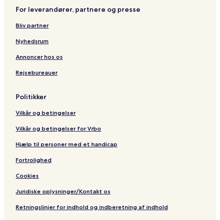
d
e
e
For leverandører, partnere og presse
h
a
Bliv partner
m
Nyhedsrum
Annoncer hos os
Rejsebureauer
Politikker
Vilkår og betingelser
Vilkår og betingelser for Vrbo
Hjælp til personer med et handicap
Fortrolighed
Cookies
Juridiske oplysninger/Kontakt os
Retningslinjer for indhold og indberetning af indhold