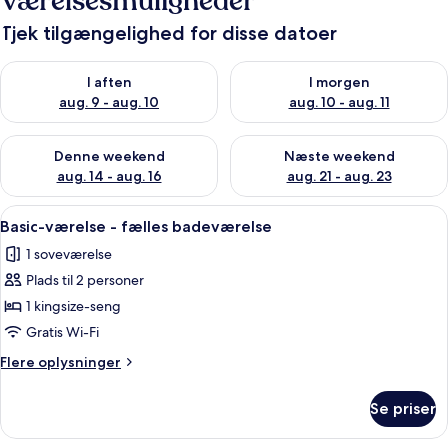
Værelsesmuligheder
Tjek tilgængelighed for disse datoer
Tjek tilgængelighed for i aften aug. 9 - aug. 10
Tjek tilgængelighed for i morg
I aften
I morgen
aug. 9 - aug. 10
aug. 10 - aug. 11
Tjek tilgængelighed for denne weekend aug. 14 - aug. 16
Tjek tilgængelighed for næste
Denne weekend
Næste weekend
aug. 14 - aug. 16
aug. 21 - aug. 23
Indlæs
Et soveværelse med seng, skrivebord, s
4
Basic-værelse - fælles badeværelse
alle
1 soveværelse
billeder
Plads til 2 personer
af
Basic-
1 kingsize-seng
værelse
Gratis Wi-Fi
-
Flere
Flere oplysninger
fælles
oplysninger
badeværelse
om
Se priser
Basic-
værelse