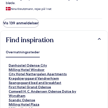
bløde.
Nina Kreutzmann, rejse på 1 nat
Vis 139 anmeldelser
Find inspiration
Overnatningssteder
L
Danhostel Odense City
i
L
Milling Hotel Windsor
n
i
L
City Hotel Nattergalen Apartments
k
n
i
L
Kragsbjerggaard Vandrerhjem
å
k
n
i
L
Spangsgaard bed and breakfast
b
å
k
n
i
L
First Hotel Grand Odense
n
b
å
k
n
i
L
Comwell H. C. Andersen Odense Dolce by
e
n
b
å
k
n
i
Wyndham
r
e
n
b
å
k
n
L
Scandic Odense
d
r
e
n
b
å
k
i
L
Milling Hotel Plaza