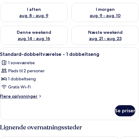
Tjek tilgængelighed for i aften aug. 8 - aug. 9
Tjek tilgængelighed for i morg
I aften
I morgen
aug. 8 - aug. 9
aug. 9 - aug. 10
Tjek tilgængelighed for denne weekend aug. 14 - aug. 16
Tjek tilgængelighed for næste
Denne weekend
Næste weekend
aug. 14 - aug. 16
aug. 21 - aug. 23
Indlæs
Et soveværelse med seng, to sengebord
8
Standard-dobbeltværelse - 1 dobbeltseng
alle
1 soveværelse
billeder
Plads til 2 personer
af
Standard-
1 dobbeltseng
dobbeltværelse
Gratis Wi-Fi
-
Flere
Flere oplysninger
1
oplysninger
dobbeltseng
om
Se priser
Standard-
dobbeltværelse
-
Lignende overnatningssteder
1
dobbeltseng