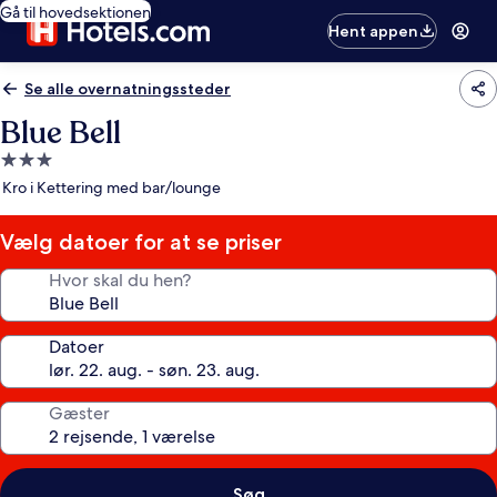
Gå til hovedsektionen
Hent appen
Se alle overnatningssteder
Blue Bell
3.0-
stjernet
Kro i Kettering med bar/lounge
overnatningssted
Vælg datoer for at se priser
Hvor skal du hen?
Datoer
Gæster
Søg