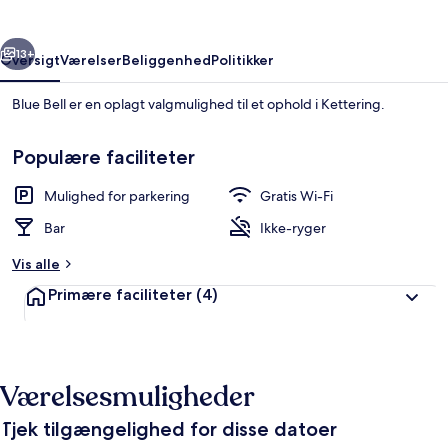
rige
Næste
13+
Oversigt
Værelser
Beliggenhed
Politikker
Blue Bell er en oplagt valgmulighed til et ophold i Kettering.
Populære faciliteter
Mulighed for parkering
Gratis Wi-Fi
Bar
Ikke-ryger
Vis alle
Mad og drikke
Primære faciliteter
(4)
Værelsesmuligheder
Tjek tilgængelighed for disse datoer