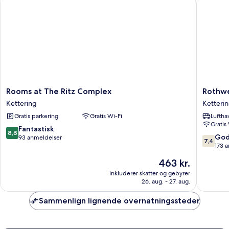
Rooms at The Ritz Complex
Rothwell
Rooms
Rothwel
Rooms at The Ritz Complex
Rothwe
at
House
Kettering
Ketteri
The
Hotel
Gratis parkering
Gratis Wi-Fi
Luftha
Ritz
.
Gratis
Complex
Ketteri
8.8
Fantastisk
8,8
Kettering
7.4
God
ud
93 anmeldelser
7,4
ud
173 
af
af
10,
Prisen
463 kr.
10,
Fantastisk,
er
Godt,
inkluderer skatter og gebyrer
93
463 kr.
26. aug. - 27. aug.
173
anmeldelser
anmelde
Sammenlign lignende overnatningssteder