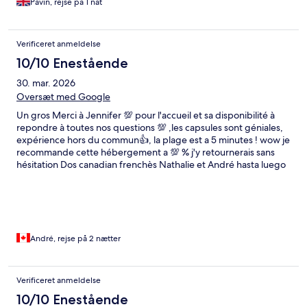
Pavin, rejse på 1 nat
Verificeret anmeldelse
10/10 Enestående
30. mar. 2026
Oversæt med Google
Un gros Merci à Jennifer 💯 pour l'accueil et sa disponibilité à
repondre à toutes nos questions 💯 ,les capsules sont géniales,
expérience hors du commun👍, la plage est a 5 minutes ! wow je
recommande cette hébergement a 💯 % j'y retournerais sans
hésitation Dos canadian frenchès Nathalie et André hasta luego
Malaga
André, rejse på 2 nætter
Verificeret anmeldelse
10/10 Enestående