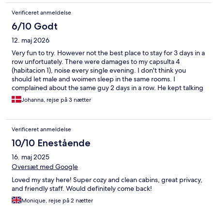
Verificeret anmeldelse
6/10 Godt
12. maj 2026
Very fun to try. However not the best place to stay for 3 days in a
row unfortuately. There were damages to my capsulta 4
(habitacion 1), noise every single evening. I don't think you
should let male and woimen sleep in the same rooms. I
complained about the same guy 2 days in a row. He kept talking
on his phone until 2 in the morning. Not fair for the rest of us.
Johanna, rejse på 3 nætter
The female receptionist were so friendly and kind and all in all
good experience. However I still think I should get one of the
nights refunded. I would like to come back and give it a chance
Verificeret anmeldelse
again
10/10 Enestående
16. maj 2025
Oversæt med Google
Loved my stay here! Super cozy and clean cabins, great privacy,
and friendly staff. Would definitely come back!
Monique, rejse på 2 nætter