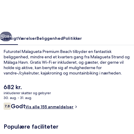
Premium
Beach
rige
Næste
38+
Oversigt
Værelser
Beliggenhed
Politikker
Futurotel Malagueta Premium Beach tilbyder en fantastisk
beliggenhed, mindre end et kvarters gang fra Malagueta Strand og
Málaga Havn. Gratis Wi-Fi er inkluderet, og gæster, der gerne vil
holde sig aktive, kan benytte sig af mulighederne for
vandre-/cykelruter, kajakroning og mountainbiking i nærheden.
Andre højdepunkter tæller en snackbar/deli og gratis
cykeludlejning. Offentlig transport er tæt på: La Malagueta Station
Den
682 kr.
ligger kun 5 minutter derfra til fods.
nuværende
inkluderer skatter og gebyrer
pris
30. aug. - 31. aug.
Overnatningsstedets facade
er
Anmeldelser
Godt
7,8
Vis alle 155 anmeldelser
682 kr.
7,8 ud af 10.
Populære faciliteter