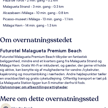
Plaza de Toros
- 2 min. gang
- 0.2 km
Malagueta Strand
- 3 min. gang
- 0.3 km
Alcazabaen i Málaga
- 10 min. gang
- 0.8 km
Picasso-museet i Málaga
- 13 min. gang
- 1.1 km
Málaga Havn
- 14 min. gang
- 1.3 km
Om overnatningsstedet
Futurotel Malagueta Premium Beach
Futurotel Malagueta Premium Beach tilbyder en fantastisk
beliggenhed, mindre end et kvarters gang fra Malagueta Strand og
Málaga Havn. Gratis Wi-Fi er inkluderet, og gæster, der gerne vil holde
sig aktive, kan benytte sig af mulighederne for vandre-/cykelruter,
kajakroning og mountainbiking i nærheden. Andre højdepunkter tæller
en snackbar/deli og gratis cykeludlejning. Offentlig transport er tæt på:
La Malagueta Station ligger kun 5 minutter derfra til fods.
Oplysninger om afbestillingsrettigheder
Mere om dette overnatningssted