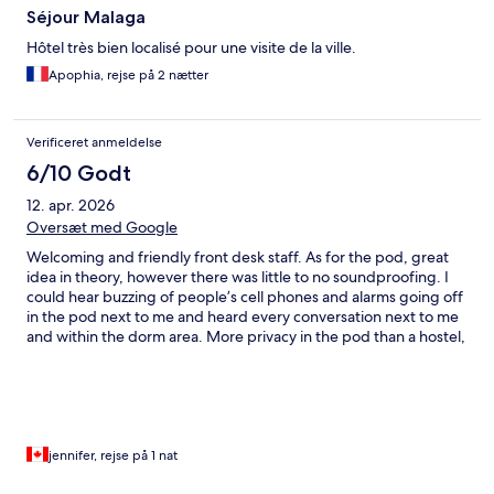
Séjour Malaga
Hôtel très bien localisé pour une visite de la ville.
Apophia, rejse på 2 nætter
Verificeret anmeldelse
6/10 Godt
12. apr. 2026
Oversæt med Google
Welcoming and friendly front desk staff. As for the pod, great
idea in theory, however there was little to no soundproofing. I
could hear buzzing of people’s cell phones and alarms going off
in the pod next to me and heard every conversation next to me
and within the dorm area. More privacy in the pod than a hostel,
but be sure to take noise cancelling headphones to sleep. The
pods ‘look’ like they are designed to be soundproofed… but it
was paper thin construction. Everything else was great,
comfortable mattress, 2 towels provided, shampoo,
conditioner, body wash.
jennifer, rejse på 1 nat