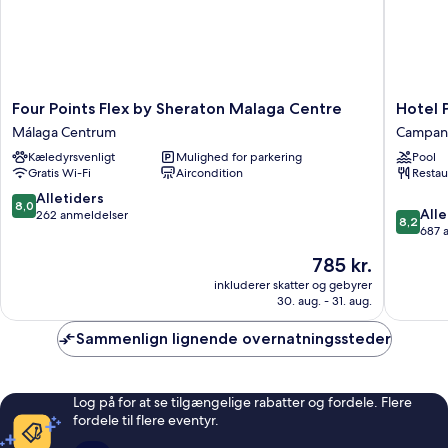
Four
Hotel
Four Points Flex by Sheraton Malaga Centre
Hotel 
Points
Posadas
Málaga Centrum
Campani
Flex
de
Kæledyrsvenligt
Mulighed for parkering
Pool
by
España
Gratis Wi-Fi
Aircondition
Restau
Sheraton
Málaga
Malaga
Campani
8.0
Alletiders
8,0
8.2
Centre
Alle
ud
262 anmeldelser
8,2
ud
Málaga
687 
af
af
Centrum
10,
Prisen
785 kr.
10,
Alletiders,
er
Alletider
inkluderer skatter og gebyrer
262
785 kr.
30. aug. - 31. aug.
687
anmeldelser
anmelde
Sammenlign lignende overnatningssteder
Log på for at se tilgængelige rabatter og fordele. Flere
fordele til flere eventyr.