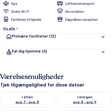
Spa
Lufthavnstransport
Gratis Wi-Fi
Aircondition
Faciliteter til tøjvask
Døgnåben reception
Vis alle
Primære faciliteter
(12)
Føl dig hjemme
(6)
Værelsesmuligheder
Tjek tilgængelighed for disse datoer
Tjek tilgængelighed for i aften aug. 7 - aug. 8
Tjek tilgængelighed for i morg
I aften
I morgen
aug. 7 - aug. 8
aug. 8 - aug. 9