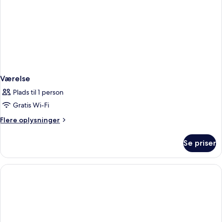
Værelse
Plads til 1 person
Gratis Wi-Fi
Flere
Flere oplysninger
oplysninger
om
Se priser
Værelse