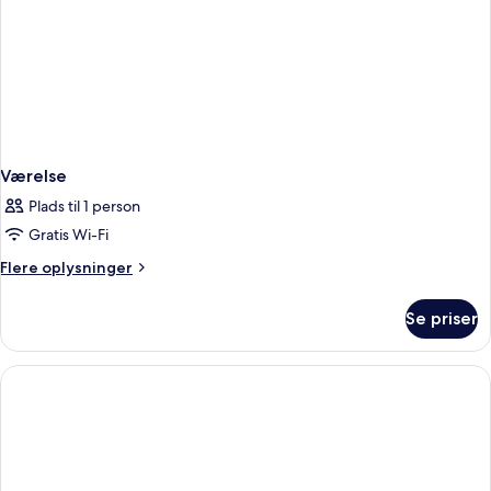
Værelse
Plads til 1 person
Gratis Wi-Fi
Flere
Flere oplysninger
oplysninger
om
Se priser
Værelse