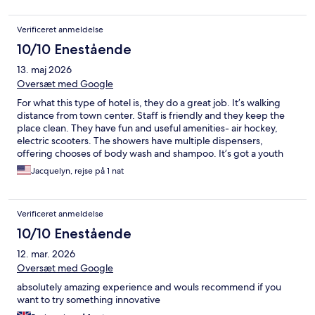
Verificeret anmeldelse
10/10 Enestående
13. maj 2026
Oversæt med Google
For what this type of hotel is, they do a great job. It’s walking
distance from town center. Staff is friendly and they keep the
place clean. They have fun and useful amenities- air hockey,
electric scooters. The showers have multiple dispensers,
offering chooses of body wash and shampoo. It’s got a youth
hostel vibe. But the pods provide more privacy than bunk beds.
Jacquelyn, rejse på 1 nat
I would have liked better vending machines in the lobby, and
the tv in my pod didn’t work. But I’d totally stay there again.
Verificeret anmeldelse
10/10 Enestående
12. mar. 2026
Oversæt med Google
absolutely amazing experience and wouls recommend if you
want to try something innovative