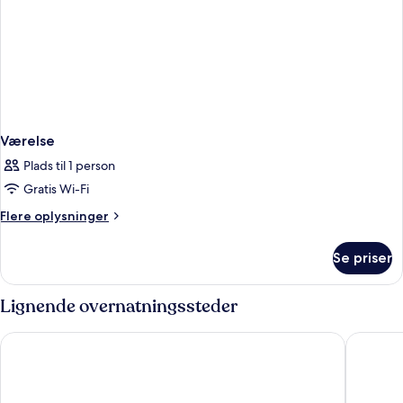
Værelse
Plads til 1 person
Gratis Wi-Fi
Flere
Flere oplysninger
oplysninger
om
Se priser
Værelse
Lignende overnatningssteder
Four Points Flex by Sheraton Malaga Centre
Hotel Po