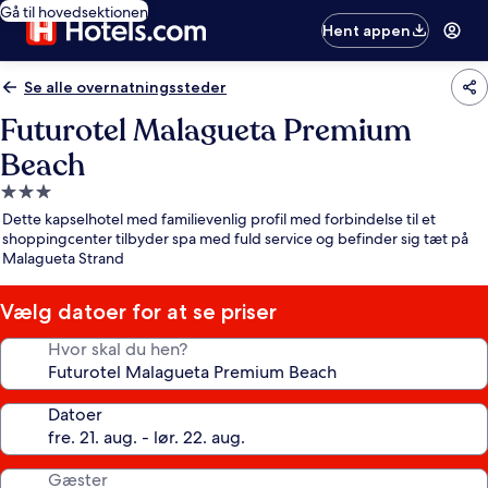
Gå til hovedsektionen
Hent appen
Se alle overnatningssteder
Futurotel Malagueta Premium
Beach
3.0-
stjernet
Dette kapselhotel med familievenlig profil med forbindelse til et
overnatningssted
shoppingcenter tilbyder spa med fuld service og befinder sig tæt på
Malagueta Strand
Vælg datoer for at se priser
Hvor skal du hen?
Datoer
Gæster