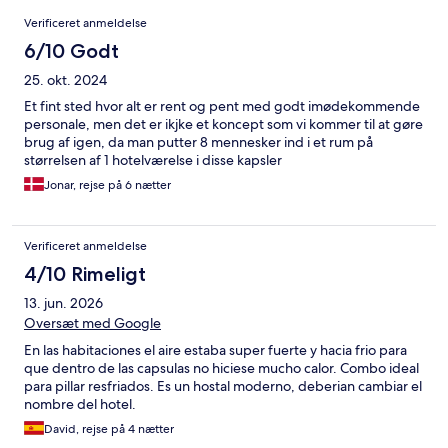
Anmeldelser
Verificeret anmeldelse
6/10 Godt
25. okt. 2024
Et fint sted hvor alt er rent og pent med godt imødekommende
personale, men det er ikjke et koncept som vi kommer til at gøre
brug af igen, da man putter 8 mennesker ind i et rum på
størrelsen af 1 hotelværelse i disse kapsler
Jonar, rejse på 6 nætter
Verificeret anmeldelse
4/10 Rimeligt
13. jun. 2026
Oversæt med Google
En las habitaciones el aire estaba super fuerte y hacia frio para
que dentro de las capsulas no hiciese mucho calor. Combo ideal
para pillar resfriados. Es un hostal moderno, deberian cambiar el
nombre del hotel.
David, rejse på 4 nætter