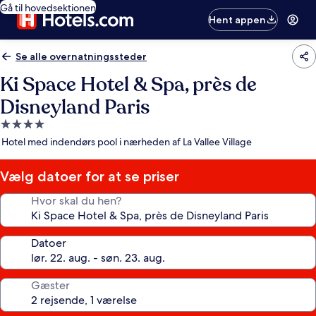
Gå til hovedsektionen
Hent appen
Se alle overnatningssteder
Ki Space Hotel & Spa, près de
Disneyland Paris
4.0-
stjernet
Hotel med indendørs pool i nærheden af La Vallee Village
overnatningssted
Vælg datoer for at se priser
Hvor skal du hen?
Datoer
Gæster