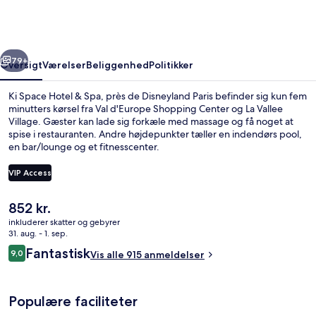
&
Spa,
près
rige
Næste
de
79+
Oversigt
Værelser
Beliggenhed
Politikker
Disneyland
Ki Space Hotel & Spa, près de Disneyland Paris befinder sig kun fem
Paris
minutters kørsel fra Val d'Europe Shopping Center og La Vallee
Village. Gæster kan lade sig forkæle med massage og få noget at
spise i restauranten. Andre højdepunkter tæller en indendørs pool,
en bar/lounge og et fitnesscenter.
VIP Access
Den
852 kr.
Indendørs pool
nuværende
inkluderer skatter og gebyrer
pris
31. aug. - 1. sep.
er
Anmeldelser
Fantastisk
9,0
Vis alle 915 anmeldelser
852 kr.
9,0 ud af 10.
Populære faciliteter