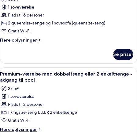
-
billeder
til
2
1 soveværelse
af
pool
queensize-
Club-
Plads til 6 personer
senge
værelse
-
2 queensize-senge og 1 sovesofa (queensize-seng)
adgang
til
Gratis Wi-Fi
til
4
pool
Flere
Flere oplysninger
personer
oplysninger
-
om
Se priser
Club-
flere
værelse
senge
til
Indlæs
Et hotelværelse med en stor seng, udsi
-
8
4
Premium-værelse med dobbeltseng eller 2 enkeltsenge -
alle
adgang
personer
adgang til pool
-
billeder
til
27 m²
flere
af
pool
senge
1 soveværelse
Premium-
-
Plads til 2 personer
værelse
adgang
til
med
1 kingsize-seng ELLER 2 enkeltsenge
pool
dobbeltseng
Gratis Wi-Fi
eller
Flere
Flere oplysninger
2
oplysninger