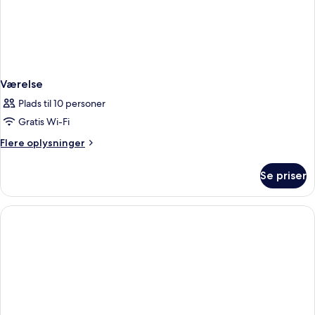
Værelse
Plads til 10 personer
Gratis Wi-Fi
Flere
Flere oplysninger
oplysninger
om
Se priser
Værelse