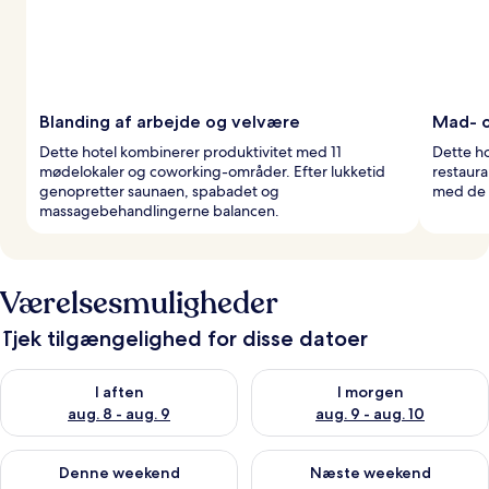
Blanding af arbejde og velvære
Mad- o
Dette hotel kombinerer produktivitet med 11
Dette ho
mødelokaler og coworking-områder. Efter lukketid
restaura
genopretter saunaen, spabadet og
med de
massagebehandlingerne balancen.
Værelsesmuligheder
Tjek tilgængelighed for disse datoer
Tjek tilgængelighed for i aften aug. 8 - aug. 9
Tjek tilgængelighed for i morg
I aften
I morgen
aug. 8 - aug. 9
aug. 9 - aug. 10
Tjek tilgængelighed for denne weekend aug. 14 - aug. 16
Tjek tilgængelighed for næste
Denne weekend
Næste weekend