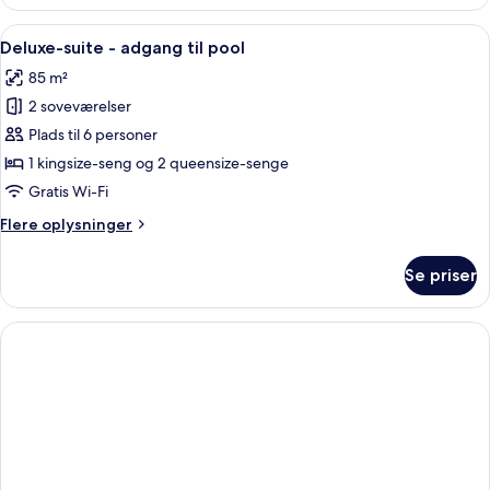
suite
-
Indlæs
Et moderne soveværelse med en stor s
6
adgang
Deluxe-suite - adgang til pool
alle
til
85 m²
pool
billeder
2 soveværelser
af
Deluxe-
Plads til 6 personer
suite
1 kingsize-seng og 2 queensize-senge
-
Gratis Wi-Fi
adgang
Flere
Flere oplysninger
til
oplysninger
pool
om
Se priser
Deluxe-
suite
-
adgang
til
pool