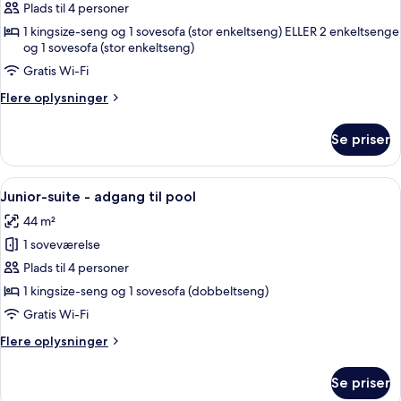
Plads til 4 personer
værelse
med
1 kingsize-seng og 1 sovesofa (stor enkeltseng) ELLER 2 enkeltsenge
og 1 sovesofa (stor enkeltseng)
dobbeltseng
Gratis Wi-Fi
eller
2
Flere
Flere oplysninger
enkeltsenge
oplysninger
om
-
Se priser
Club-
adgang
værelse
til
med
Indlæs
Et moderne soveværelse med en stor 
8
dobbeltseng
pool
Junior-suite - adgang til pool
alle
eller
44 m²
2
billeder
enkeltsenge
1 soveværelse
af
-
Junior-
Plads til 4 personer
adgang
suite
til
1 kingsize-seng og 1 sovesofa (dobbeltseng)
pool
-
Gratis Wi-Fi
adgang
Flere
Flere oplysninger
til
oplysninger
pool
om
Se priser
Junior-