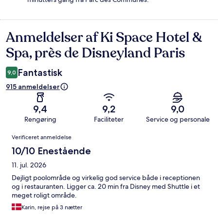
Anmeldelser af Ki Space Hotel &
Anmeldelser
Spa, près de Disneyland Paris
Fantastisk
9,0
915 anmeldelser
9,4
9,2
9,0
Rengøring
Faciliteter
Service og personale
Anmeldelser
Verificeret anmeldelse
10/10 Enestående
11. jul. 2026
Dejligt poolområde og virkelig god service både i receptionen
og i restauranten. Ligger ca. 20 min fra Disney med Shuttle i et
meget roligt område.
Karin, rejse på 3 nætter