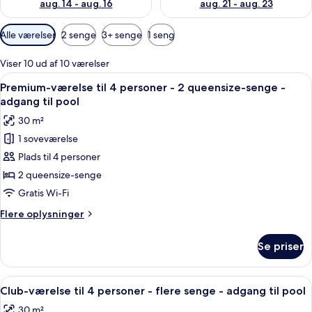
aug. 14 - aug. 16
aug. 21 - aug. 23
Tilgængelige
Alle værelser
2 senge
3+ senge
1 seng
filtre
for
Viser 10 ud af 10 værelser
værelser
Indlæs
Et hotelværelse med to senge, hvide 
8
Premium-værelse til 4 personer - 2 queensize-senge -
alle
adgang til pool
billeder
30 m²
af
1 soveværelse
Premium-
Plads til 4 personer
værelse
til
2 queensize-senge
4
Gratis Wi-Fi
personer
Flere
Flere oplysninger
-
oplysninger
2
om
Se priser
Premium-
queensize-
værelse
senge
til
Indlæs
Et moderne hotelværelse med en stor s
-
5
4
Club-værelse til 4 personer - flere senge - adgang til pool
alle
personer
adgang
30 m²