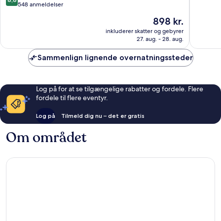
Europe
ud
10,
548 anmeldelser
by
af
Fantasti
Prisen
898 kr.
IHG
10,
1.071
er
Bailly-
Fantastisk,
anmelde
inkluderer skatter og gebyrer
898 kr.
Romainvilliers
27. aug. - 28. aug.
548
anmeldelser
Sammenlign lignende overnatningssteder
Log på for at se tilgængelige rabatter og fordele. Flere
fordele til flere eventyr.
Log på
Tilmeld dig nu – det er gratis
Om området