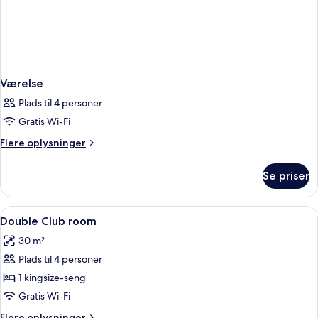
Værelse
Plads til 4 personer
Gratis Wi-Fi
Flere
Flere oplysninger
oplysninger
om
Se priser
Værelse
Indlæs
Et moderne hotelværelse med en stor se
8
Double Club room
alle
30 m²
billeder
Plads til 4 personer
af
Double
1 kingsize-seng
Club
Gratis Wi-Fi
room
Flere
Flere oplysninger