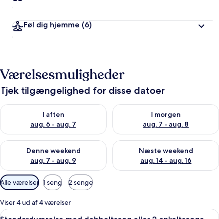
Føl dig hjemme
(6)
Værelsesmuligheder
Tjek tilgængelighed for disse datoer
Tjek tilgængelighed for i aften aug. 6 - aug. 7
Tjek tilgængelighed for i morg
I aften
I morgen
aug. 6 - aug. 7
aug. 7 - aug. 8
Tjek tilgængelighed for denne weekend aug. 7 - aug. 9
Tjek tilgængelighed for næste
Denne weekend
Næste weekend
aug. 7 - aug. 9
aug. 14 - aug. 16
Tilgængelige
Alle værelser
1 seng
2 senge
filtre
for
Viser 4 ud af 4 værelser
værelser
Indlæs
Et hotelværelse med to senge, et lille
3