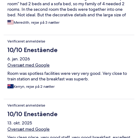
room” had 2 beds and a sofa bed, so my family of 4 needed 2
rooms. In the second room the beds were together into one
bed. Not ideal. But the decorative details and the large size of
the room was great. The lack of hotel parking or close by
Meredith, rejse på 3 nætter
parking was not great. We parked in a garage down the street.
Verificeret anmeldelse
10/10 Enestående
6. jan. 2026
Oversæt med Google
Room was spotless facilities were very very good. Very close to
train station and the breakfast was superb.
Kerryn, rejse på 2 nætter
Verificeret anmeldelse
10/10 Enestående
13. okt. 2025
Oversæt med Google
Very clean place, very good staff, very good breakfast, excellent