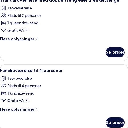
Standardværelse med dobbeltseng eller 2 enkeltsenge
alle
1 soveværelse
billeder
Plads til 2 personer
af
Standardværelse
1 queensize-seng
med
Gratis Wi-Fi
dobbeltseng
Flere
Flere oplysninger
eller
oplysninger
2
om
Se priser
Standardværelse
enkeltsenge
med
dobbeltseng
Indlæs
Et moderne hotelværelse med køjeseng
4
eller
Familieværelse til 4 personer
alle
2
1 soveværelse
enkeltsenge
billeder
Plads til 4 personer
af
Familieværelse
1 kingsize-seng
til
Gratis Wi-Fi
4
Flere
Flere oplysninger
personer
oplysninger
om
Se priser
Familieværelse