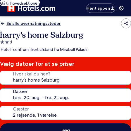
Gå til hovedsektionen
Hent appen
Se alle overnatningssteder
harry's home Salzburg
2.5-
stjernet
Hotel i centrum i kort afstand fra Mirabell Palads
overnatningssted
Vælg datoer for at se priser
Hvor skal du hen?
Datoer
Gæster
Søg