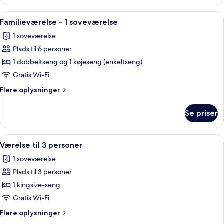
til
4
Indlæs
Bruser, hårtørrer, håndklæder, Sæbe
2
personer
Familieværelse - 1 soveværelse
alle
1 soveværelse
billeder
Plads til 6 personer
af
Familieværelse
1 dobbeltseng og 1 køjeseng (enkeltseng)
-
Gratis Wi-Fi
1
Flere
Flere oplysninger
soveværelse
oplysninger
om
Se priser
Familieværelse
-
1
Indlæs
Et hotelværelse med to senge, et skri
3
soveværelse
Værelse til 3 personer
alle
1 soveværelse
billeder
Plads til 3 personer
af
Værelse
1 kingsize-seng
til
Gratis Wi-Fi
3
Flere
Flere oplysninger
personer
oplysninger