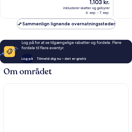
Prisen
1.103 kr.
Fremragende,
Fremrag
er
250
1.007
inkluderer skatter og gebyrer
1.103 kr.
anmeldelser
anmelde
6. sep. - 7. sep.
Sammenlign lignende overnatningssteder
Log på for at se tilgængelige rabatter og fordele. Flere
fordele til flere eventyr.
Log på
Tilmeld dig nu – det er gratis
Om området