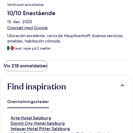
Verificeret anmeldelse
10/10 Enestående
15. dec. 2025
Oversæt med Google
Ubicación excelente, cerca de Hauptbanhoff, buenos servicios,
amables, habitación cómoda.
Pavel, rejse på 2 nætter
Vis 218 anmeldelser
Find inspiration
Overnatningssteder
L
Arte Hotel Salzburg
i
L
Dorint City-Hotel Salzburg
n
i
L
Imlauer Hotel Pitter Salzburg