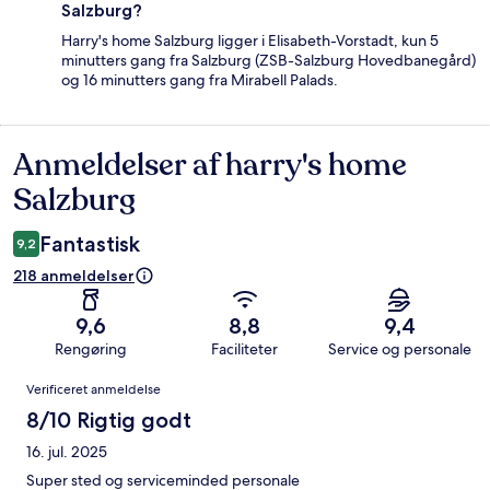
Salzburg?
Harry's home Salzburg ligger i Elisabeth-Vorstadt, kun 5
minutters gang fra Salzburg (ZSB-Salzburg Hovedbanegård)
og 16 minutters gang fra Mirabell Palads.
Anmeldelser af harry's home
Anmeldelser
Salzburg
Fantastisk
9,2
218 anmeldelser
9,6
8,8
9,4
Rengøring
Faciliteter
Service og personale
Anmeldelser
Verificeret anmeldelse
8/10 Rigtig godt
16. jul. 2025
Super sted og serviceminded personale