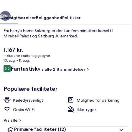
rige
Næste
61+
Oversigt
Værelser
Beliggenhed
Politikker
Fra harry's home Salzburg er der kun fem minutters kørsel til
Mirabell Palads og Salzburg Julemarked.
Den
1.167 kr.
nuværende
inkluderer skatter og gebyrer
pris
10. aug. - 11. aug.
er
Anmeldelser
Fantastisk
9,2
Vis alle 218 anmeldelser
1.167 kr.
9,2 ud af 10.
Terrasse/gårdhave
Populære faciliteter
Kæledyrsvenligt
Mulighed for parkering
Gratis Wi-Fi
Ikke-ryger
Vis alle
Primære faciliteter
(12)