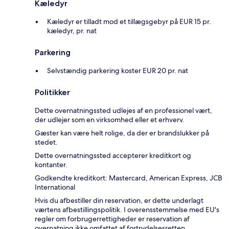
Kæledyr
Kæledyr er tilladt mod et tillægsgebyr på EUR 15 pr.
kæledyr, pr. nat
Parkering
Selvstændig parkering koster EUR 20 pr. nat
Politikker
Dette overnatningssted udlejes af en professionel vært,
der udlejer som en virksomhed eller et erhverv.
Gæster kan være helt rolige, da der er brandslukker på
stedet.
Dette overnatningssted accepterer kreditkort og
kontanter.
Godkendte kreditkort: Mastercard, American Express, JCB
International
Hvis du afbestiller din reservation, er dette underlagt
værtens afbestillingspolitik. I overensstemmelse med EU's
regler om forbrugerrettigheder er reservation af
overnatning ikke omfattet af fortrydelsesretten.