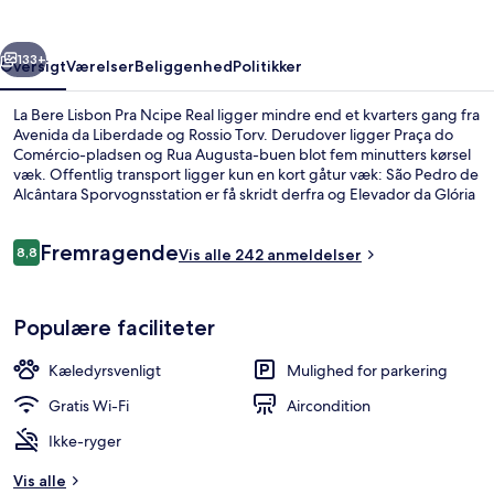
Ncipe
Real
rige
Næste
133+
Oversigt
Værelser
Beliggenhed
Politikker
La Bere Lisbon Pra Ncipe Real ligger mindre end et kvarters gang fra
Avenida da Liberdade og Rossio Torv. Derudover ligger Praça do
Comércio-pladsen og Rua Augusta-buen blot fem minutters kørsel
væk. Offentlig transport ligger kun en kort gåtur væk: São Pedro de
Alcântara Sporvognsstation er få skridt derfra og Elevador da Glória
Sporvognsstation ligger 2 minutter væk.
Anmeldelser
Fremragende
8,8
Vis alle 242 anmeldelser
8,8 ud af 10.
Deluxe Apartment, 1 Bedroom, Terrace 
Populære faciliteter
Kæledyrsvenligt
Mulighed for parkering
Gratis Wi-Fi
Aircondition
Ikke-ryger
Vis alle