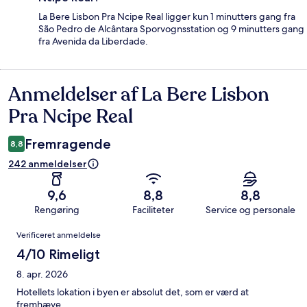
La Bere Lisbon Pra Ncipe Real ligger kun 1 minutters gang fra
São Pedro de Alcântara Sporvognsstation og 9 minutters gang
fra Avenida da Liberdade.
Anmeldelser af La Bere Lisbon
Anmeldelser
Pra Ncipe Real
Fremragende
8,8
242 anmeldelser
9,6
8,8
8,8
Rengøring
Faciliteter
Service og personale
Anmeldelser
Verificeret anmeldelse
4/10 Rimeligt
8. apr. 2026
Hotellets lokation i byen er absolut det, som er værd at
fremhæve