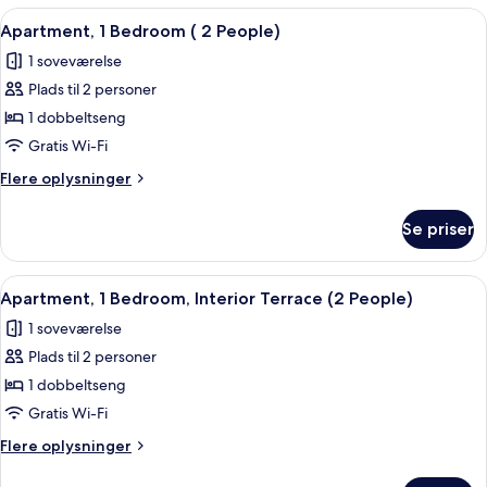
værelser
Indlæs
Et moderne køkken med træskabe, indb
17
Apartment, 1 Bedroom ( 2 People)
alle
1 soveværelse
billeder
Plads til 2 personer
af
Apartment,
1 dobbeltseng
1
Gratis Wi-Fi
Bedroom
Flere
Flere oplysninger
(
oplysninger
2
om
Se priser
Apartment,
People)
1
Bedroom
Indlæs
Et moderne køkken med hvide skabe, en
11
(
Apartment, 1 Bedroom, Interior Terrace (2 People)
alle
2
1 soveværelse
People)
billeder
Plads til 2 personer
af
Apartment,
1 dobbeltseng
1
Gratis Wi-Fi
Bedroom,
Flere
Flere oplysninger
Interior
oplysninger
Terrace
om