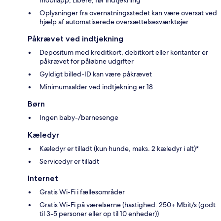
mobilapp, Líbere, før indtjekning
Oplysninger fra overnatningsstedet kan være oversat ved
hjælp af automatiserede oversættelsesværktøjer
Påkrævet ved indtjekning
Depositum med kreditkort, debitkort eller kontanter er
påkrævet for påløbne udgifter
Gyldigt billed-ID kan være påkrævet
Minimumsalder ved indtjekning er 18
Børn
Ingen baby-/barnesenge
Kæledyr
Kæledyr er tilladt (kun hunde, maks. 2 kæledyr i alt)*
Servicedyr er tilladt
Internet
Gratis Wi-Fi i fællesområder
Gratis Wi-Fi på værelserne (hastighed: 250+ Mbit/s (godt
til 3-5 personer eller op til 10 enheder))