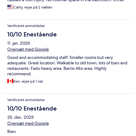
than that we stayed here for 2 nights and it was fine.
Cathy, rejse på 2 nætter
Verificeret anmeldelse
10/10 Enestående
11. jan. 2026
Oversæt med Google
Good and accommodating staff. Smaller rooms but very
adequate. Great location. Walkable to old town, lots of bars and
restaurants. Fado heavy area. Barrio Alto area. Highly
recommend.
Ken, rejse på 1 nat
Verificeret anmeldelse
10/10 Enestående
25. dec. 2025
Oversæt med Google
Bien