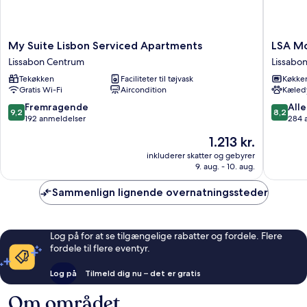
My
LSA
My Suite Lisbon Serviced Apartments
LSA Mo
Suite
Mourari
Lissabon Centrum
Lissabo
Lisbon
by
Tekøkken
Faciliteter til tøjvask
Køkke
Serviced
Numa
Gratis Wi-Fi
Aircondition
Kæledy
Apartments
Lissabon
Lissabon
Centru
9.2
8.2
Fremragende
Alle
9,2
8,2
Centrum
ud
ud
192 anmeldelser
284 
af
af
Prisen
1.213 kr.
10,
10,
er
Fremragende,
Alletider
inkluderer skatter og gebyrer
1.213 kr.
9. aug. - 10. aug.
192
284
anmeldelser
anmelde
Sammenlign lignende overnatningssteder
Log på for at se tilgængelige rabatter og fordele. Flere
fordele til flere eventyr.
Log på
Tilmeld dig nu – det er gratis
Om området