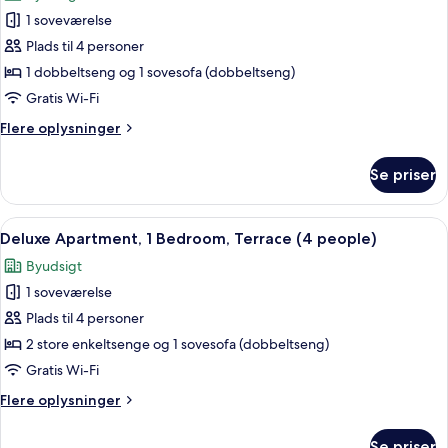
billeder
1 soveværelse
af
Apartment,
Plads til 4 personer
1
1 dobbeltseng og 1 sovesofa (dobbeltseng)
Bedroom,
Gratis Wi-Fi
Terrace
Flere
Flere oplysninger
(4
oplysninger
People)
om
Se priser
Apartment,
1
Bedroom,
Indlæs
En moderne stue med spiseplads, en grå
27
Terrace
Deluxe Apartment, 1 Bedroom, Terrace (4 people)
alle
(4
Byudsigt
People)
billeder
1 soveværelse
af
Deluxe
Plads til 4 personer
Apartment,
2 store enkeltsenge og 1 sovesofa (dobbeltseng)
1
Gratis Wi-Fi
Bedroom,
Flere
Flere oplysninger
Terrace
oplysninger
(4
om
Se priser