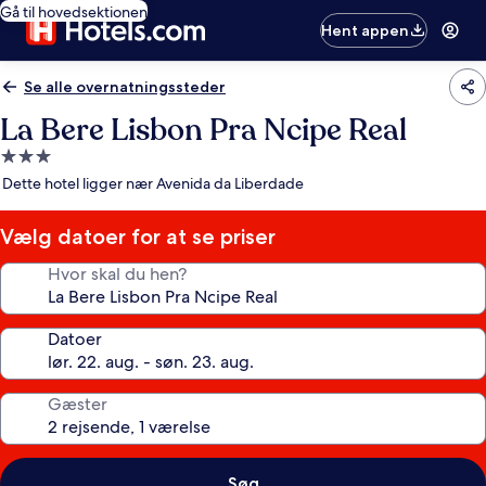
Gå til hovedsektionen
Hent appen
Se alle overnatningssteder
La Bere Lisbon Pra Ncipe Real
3.0-
stjernet
Dette hotel ligger nær Avenida da Liberdade
overnatningssted
Vælg datoer for at se priser
Hvor skal du hen?
Datoer
Gæster
Søg