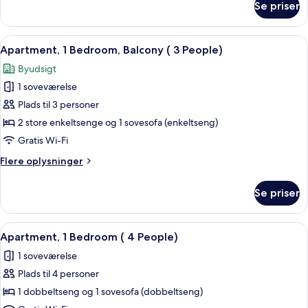
Se priser
Apartment,
(2
1
People)
Bedroom,
Indlæs
En moderne stue med et fladskærms-tv,
14
Interior
Apartment, 1 Bedroom, Balcony ( 3 People)
alle
Terrace
Byudsigt
(2
billeder
People)
1 soveværelse
af
Apartment,
Plads til 3 personer
1
2 store enkeltsenge og 1 sovesofa (enkeltseng)
Bedroom,
Gratis Wi-Fi
Balcony
Flere
Flere oplysninger
(
oplysninger
3
om
Se priser
Apartment,
People)
1
Bedroom,
Indlæs
Et moderne køkken med spiseplads, me
19
Balcony
Apartment, 1 Bedroom ( 4 People)
alle
(
1 soveværelse
3
billeder
People)
Plads til 4 personer
af
Apartment,
1 dobbeltseng og 1 sovesofa (dobbeltseng)