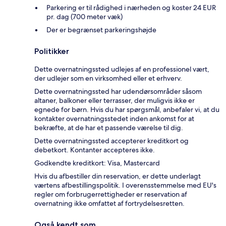
Parkering er til rådighed i nærheden og koster 24 EUR
pr. dag (700 meter væk)
Der er begrænset parkeringshøjde
Politikker
Dette overnatningssted udlejes af en professionel vært,
der udlejer som en virksomhed eller et erhverv.
Dette overnatningssted har udendørsområder såsom
altaner, balkoner eller terrasser, der muligvis ikke er
egnede for børn. Hvis du har spørgsmål, anbefaler vi, at du
kontakter overnatningsstedet inden ankomst for at
bekræfte, at de har et passende værelse til dig.
Dette overnatningssted accepterer kreditkort og
debetkort. Kontanter accepteres ikke.
Godkendte kreditkort: Visa, Mastercard
Hvis du afbestiller din reservation, er dette underlagt
værtens afbestillingspolitik. I overensstemmelse med EU's
regler om forbrugerrettigheder er reservation af
overnatning ikke omfattet af fortrydelsesretten.
Også kendt som