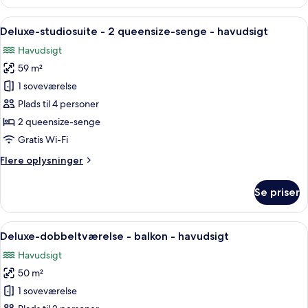
studiosuite
-
Indlæs
Et moderne hotelværelse med en stor 
6
1
Deluxe-studiosuite - 2 queensize-senge - havudsigt
alle
kingsize-
Havudsigt
seng
billeder
-
59 m²
af
havudsigt
Deluxe-
1 soveværelse
studiosuite
Plads til 4 personer
-
2 queensize-senge
2
Gratis Wi-Fi
queensize-
Flere
Flere oplysninger
senge
oplysninger
-
om
Se priser
havudsigt
Deluxe-
studiosuite
-
Indlæs
Et soveværelse med en stor seng, loftv
6
2
Deluxe-dobbeltværelse - balkon - havudsigt
alle
queensize-
Havudsigt
senge
billeder
-
50 m²
af
havudsigt
Deluxe-
1 soveværelse
dobbeltværelse