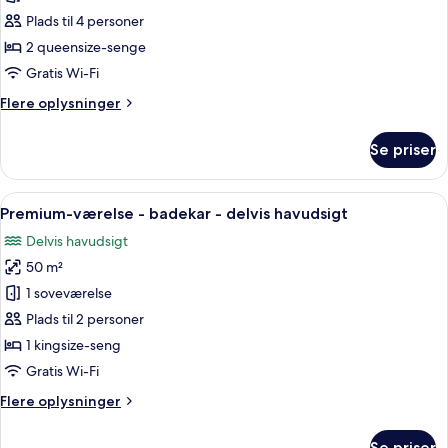
værelse
Plads til 4 personer
-
2 queensize-senge
2
Gratis Wi-Fi
queensize-
Flere
Flere oplysninger
senge
oplysninger
-
om
Se priser
delvis
Premium-
værelse
havudsigt
-
Indlæs
Et soveværelse med en stor seng, et s
8
2
Premium-værelse - badekar - delvis havudsigt
alle
queensize-
Delvis havudsigt
senge
billeder
-
50 m²
af
delvis
Premium-
1 soveværelse
havudsigt
værelse
Plads til 2 personer
-
1 kingsize-seng
badekar
Gratis Wi-Fi
-
Flere
Flere oplysninger
delvis
oplysninger
havudsigt
om
Se priser