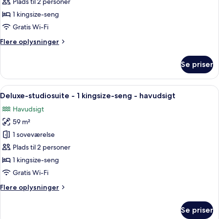
studiosuite
Plads til 2 personer
-
1 kingsize-seng
1
Gratis Wi-Fi
kingsize-
Flere
Flere oplysninger
seng
oplysninger
-
om
Se priser
havudsigt
Junior-
studiosuite
-
Indlæs
Et rummeligt soveværelse med en stor s
6
1
Deluxe-studiosuite - 1 kingsize-seng - havudsigt
alle
kingsize-
Havudsigt
seng
billeder
-
59 m²
af
havudsigt
Deluxe-
1 soveværelse
studiosuite
Plads til 2 personer
-
1 kingsize-seng
1
Gratis Wi-Fi
kingsize-
Flere
Flere oplysninger
seng
oplysninger
-
om
Se priser
havudsigt
Deluxe-