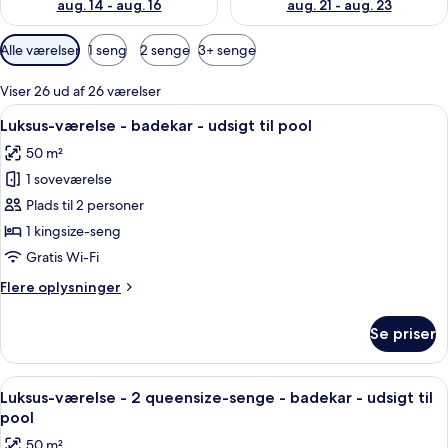
aug. 14 - aug. 16
aug. 21 - aug. 23
Tilgængelige
Alle værelser
1 seng
2 senge
3+ senge
filtre
for
Viser 26 ud af 26 værelser
værelser
Indlæs
Et soveværelse med en stenvæg, en sen
8
Luksus-værelse - badekar - udsigt til pool
alle
50 m²
billeder
1 soveværelse
af
Luksus-
Plads til 2 personer
værelse
1 kingsize-seng
-
Gratis Wi-Fi
badekar
Flere
Flere oplysninger
-
oplysninger
udsigt
om
Se priser
Luksus-
til
værelse
pool
-
Indlæs
Et hyggeligt soveværelse med en stor s
8
badekar
Luksus-værelse - 2 queensize-senge - badekar - udsigt til
alle
-
pool
udsigt
billeder
50 m²
til