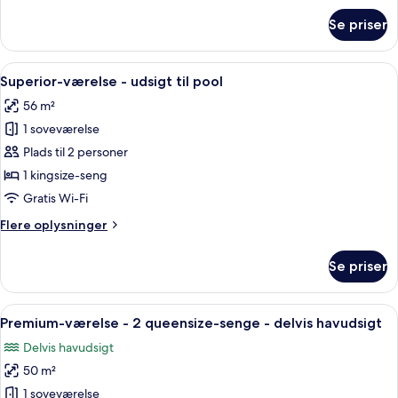
om
Se priser
Deluxe-
værelse
-
Indlæs
Et soveværelse med seng, natlampe og
7
balkon
Superior-værelse - udsigt til pool
alle
-
56 m²
havudsigt
billeder
1 soveværelse
af
Superior-
Plads til 2 personer
værelse
1 kingsize-seng
-
Gratis Wi-Fi
udsigt
Flere
Flere oplysninger
til
oplysninger
pool
om
Se priser
Superior-
værelse
-
Indlæs
Et hyggeligt soveværelse med en stor s
7
udsigt
Premium-værelse - 2 queensize-senge - delvis havudsigt
alle
til
Delvis havudsigt
pool
billeder
50 m²
af
Premium-
1 soveværelse