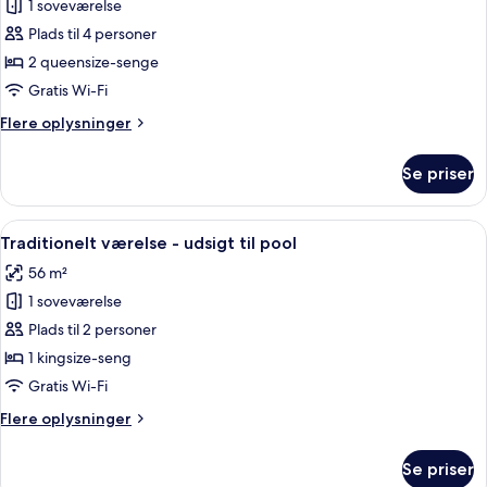
1 soveværelse
af
Standardværelse
Plads til 4 personer
til
2 queensize-senge
4
Gratis Wi-Fi
personer
Flere
Flere oplysninger
-
oplysninger
badekar
om
Se priser
Standardværelse
-
til
havudsigt
4
Indlæs
Traditionelt værelse - udsigt til pool 
6
personer
Traditionelt værelse - udsigt til pool
alle
-
56 m²
badekar
billeder
-
1 soveværelse
af
havudsigt
Traditionelt
Plads til 2 personer
værelse
1 kingsize-seng
-
Gratis Wi-Fi
udsigt
Flere
Flere oplysninger
til
oplysninger
pool
om
Se priser
Traditionelt