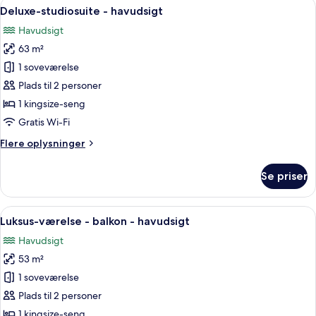
Indlæs
Et værelse med havudsigt, en loftsvift
14
balkon
Deluxe-studiosuite - havudsigt
alle
-
Havudsigt
havudsigt
billeder
63 m²
af
Deluxe-
1 soveværelse
studiosuite
Plads til 2 personer
-
1 kingsize-seng
havudsigt
Gratis Wi-Fi
Flere
Flere oplysninger
oplysninger
om
Se priser
Deluxe-
studiosuite
-
Indlæs
Et soveværelse med en stor seng, et t
11
havudsigt
Luksus-værelse - balkon - havudsigt
alle
Havudsigt
billeder
53 m²
af
Luksus-
1 soveværelse
værelse
Plads til 2 personer
-
1 kingsize-seng