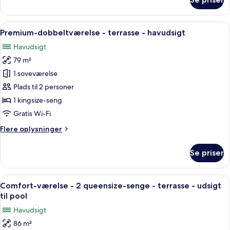
Premium-
værelse
-
Indlæs
Et soveværelse med stort vindue, loft
8
badekar
Premium-dobbeltværelse - terrasse - havudsigt
alle
-
Havudsigt
delvis
billeder
havudsigt
79 m²
af
Premium-
1 soveværelse
dobbeltværelse
Plads til 2 personer
-
1 kingsize-seng
terrasse
Gratis Wi-Fi
-
Flere
Flere oplysninger
havudsigt
oplysninger
om
Se priser
Premium-
dobbeltværelse
-
Indlæs
Et soveværelse med to senge, en stenvæ
6
terrasse
Comfort-værelse - 2 queensize-senge - terrasse - udsigt
alle
-
til pool
havudsigt
billeder
Havudsigt
af
86 m²
Comfort-