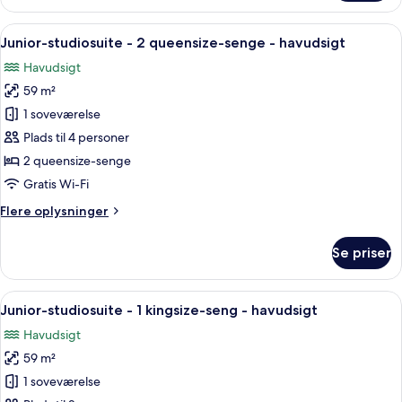
værelse
-
Indlæs
Et hotelværelse med to senge, en balk
5
udsigt
Junior-studiosuite - 2 queensize-senge - havudsigt
alle
til
Havudsigt
pool
billeder
59 m²
af
Junior-
1 soveværelse
studiosuite
Plads til 4 personer
-
2 queensize-senge
2
Gratis Wi-Fi
queensize-
Flere
Flere oplysninger
senge
oplysninger
-
om
Se priser
havudsigt
Junior-
studiosuite
-
Indlæs
Et hotelværelse med en stor seng, en 
4
2
Junior-studiosuite - 1 kingsize-seng - havudsigt
alle
queensize-
Havudsigt
senge
billeder
-
59 m²
af
havudsigt
Junior-
1 soveværelse