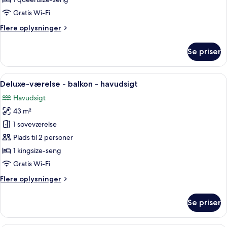
-
Gratis Wi-Fi
udsigt
Flere
Flere oplysninger
til
oplysninger
pool
om
Se priser
Senior-
-
værelse
stueetage
-
Indlæs
Et rummeligt soveværelse med en stor
13
udsigt
Deluxe-værelse - balkon - havudsigt
alle
til
Havudsigt
pool
billeder
-
43 m²
af
stueetage
Deluxe-
1 soveværelse
værelse
Plads til 2 personer
-
1 kingsize-seng
balkon
Gratis Wi-Fi
-
Flere
Flere oplysninger
havudsigt
oplysninger
om
Se priser
Deluxe-
værelse
-