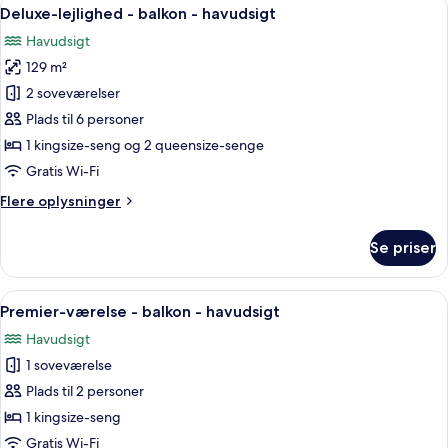
Indlæs
27
4
Deluxe-lejlighed - balkon - havudsigt
alle
personer
Havudsigt
-
billeder
balkon
129 m²
af
-
Deluxe-
2 soveværelser
havudsigt
lejlighed
Plads til 6 personer
-
1 kingsize-seng og 2 queensize-senge
balkon
Gratis Wi-Fi
-
Flere
Flere oplysninger
havudsigt
oplysninger
om
Se priser
Deluxe-
lejlighed
-
Indlæs
Et moderne soveværelse med seng, sen
6
balkon
Premier-værelse - balkon - havudsigt
alle
-
Havudsigt
havudsigt
billeder
1 soveværelse
af
Premier-
Plads til 2 personer
værelse
1 kingsize-seng
-
Gratis Wi-Fi