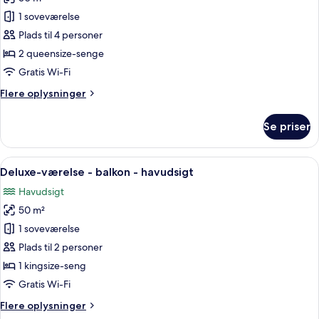
af
pool
1 soveværelse
Luksus-
Plads til 4 personer
værelse
-
2 queensize-senge
2
Gratis Wi-Fi
queensize-
Flere
Flere oplysninger
senge
oplysninger
-
om
Se priser
Luksus-
badekar
værelse
-
-
Indlæs
Et soveværelse med seng, skrivebord 
udsigt
9
2
Deluxe-værelse - balkon - havudsigt
alle
queensize-
til
Havudsigt
senge
billeder
pool
-
50 m²
af
badekar
Deluxe-
1 soveværelse
-
værelse
udsigt
Plads til 2 personer
til
-
1 kingsize-seng
pool
balkon
Gratis Wi-Fi
-
Flere
Flere oplysninger
havudsigt
oplysninger