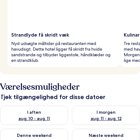
Strandlyde få skridt væk
Kulinar
Nyd udsøgte måltider på restauranten med
Tre rest
havudsigt. Dette hotel ligger få skridt fra hvide
med havu
sandstrande og tilbyder liggestole, håndklæder og
Morgenma
en strandklub.
lige me
Værelsesmuligheder
Tjek tilgængelighed for disse datoer
Tjek tilgængelighed for i aften aug. 10 - aug. 11
Tjek tilgængelighed for i morg
I aften
I morgen
aug. 10 - aug. 11
aug. 11 - aug. 12
Tjek tilgængelighed for denne weekend aug. 14 - aug. 16
Tjek tilgængelighed for næste
Denne weekend
Næste weekend