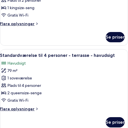
Plads til 2 personer
-
1 kingsize-seng
balkon
Gratis Wi-Fi
-
Flere
Flere oplysninger
havudsigt
oplysninger
om
Se priser
Deluxe-
dobbeltværelse
-
Indlæs
Et soveværelse med to senge, en loftve
7
balkon
Standardværelse til 4 personer - terrasse - havudsigt
alle
-
Havudsigt
havudsigt
billeder
79 m²
af
Standardværelse
1 soveværelse
til
Plads til 4 personer
4
2 queensize-senge
personer
Gratis Wi-Fi
-
Flere
Flere oplysninger
terrasse
oplysninger
-
om
Se priser
havudsigt
Standardværelse