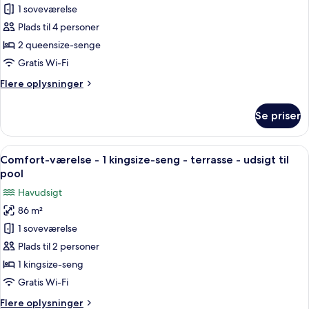
1 soveværelse
værelse
-
Plads til 4 personer
2
2 queensize-senge
queensize-
Gratis Wi-Fi
senge
Flere
Flere oplysninger
-
oplysninger
terrasse
om
Se priser
Comfort-
-
værelse
udsigt
-
Indlæs
Et soveværelse med stenvæg, seng med
til
7
2
Comfort-værelse - 1 kingsize-seng - terrasse - udsigt til
alle
pool
queensize-
pool
senge
billeder
Havudsigt
-
af
terrasse
86 m²
Comfort-
-
1 soveværelse
værelse
udsigt
til
-
Plads til 2 personer
pool
1
1 kingsize-seng
kingsize-
Gratis Wi-Fi
seng
Flere
Flere oplysninger