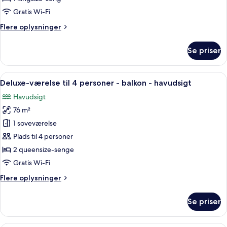
balkon
Gratis Wi-Fi
-
Flere
Flere oplysninger
havudsigt
oplysninger
om
Se priser
Luksus-
værelse
-
Indlæs
Et rummeligt soveværelse med en stenvæ
16
balkon
Deluxe-værelse til 4 personer - balkon - havudsigt
alle
-
Havudsigt
havudsigt
billeder
76 m²
af
Deluxe-
1 soveværelse
værelse
Plads til 4 personer
til
2 queensize-senge
4
Gratis Wi-Fi
personer
Flere
Flere oplysninger
-
oplysninger
balkon
om
Se priser
-
Deluxe-
værelse
havudsigt
til
En moderne opholdsstue med en stenvæ