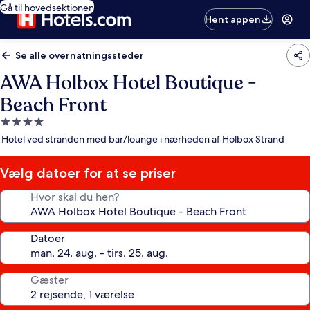
Gå til hovedsektionen
Hent appen
Se alle overnatningssteder
AWA Holbox Hotel Boutique -
Beach Front
4.0-
stjernet
Hotel ved stranden med bar/lounge i nærheden af Holbox Strand
overnatningssted
Vælg datoer for at se priser
Hvor skal du hen?
Datoer
Gæster