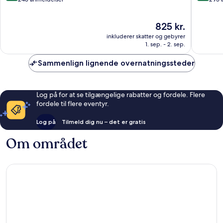
af
af
10,
10,
Prisen
825 kr.
Enestående,
Fantasti
er
248
295
inkluderer skatter og gebyrer
825 kr.
anmeldelser
anmelde
1. sep. - 2. sep.
Sammenlign lignende overnatningssteder
Log på for at se tilgængelige rabatter og fordele. Flere
fordele til flere eventyr.
Log på
Tilmeld dig nu – det er gratis
Om området