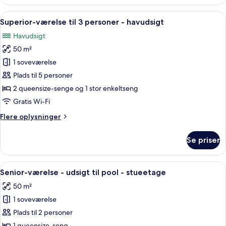
til
4
Indlæs
Et soveværelse med køjeseng, stige, t
4
personer
Superior-værelse til 3 personer - havudsigt
alle
-
Havudsigt
terrasse
billeder
-
50 m²
af
havudsigt
Superior-
1 soveværelse
værelse
Plads til 5 personer
til
2 queensize-senge og 1 stor enkeltseng
3
Gratis Wi-Fi
personer
Flere
Flere oplysninger
-
oplysninger
havudsigt
om
Se priser
Superior-
værelse
til
Indlæs
Et soveværelse med en stor seng, trælo
7
3
Senior-værelse - udsigt til pool - stueetage
alle
personer
50 m²
-
billeder
havudsigt
1 soveværelse
af
Senior-
Plads til 2 personer
værelse
1 queensize-seng