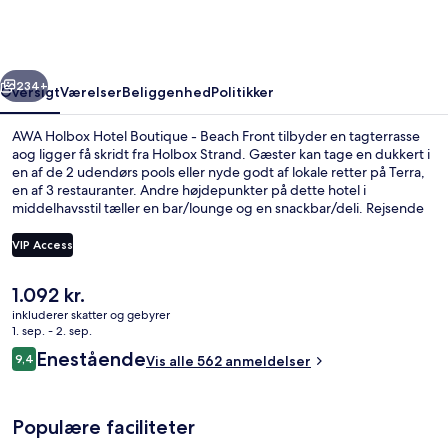
Boutique
-
Beach
rige
Næste
Front
234+
Oversigt
Værelser
Beliggenhed
Politikker
AWA Holbox Hotel Boutique - Beach Front tilbyder en tagterrasse
aog ligger få skridt fra Holbox Strand. Gæster kan tage en dukkert i
en af de 2 udendørs pools eller nyde godt af lokale retter på Terra,
en af 3 restauranter. Andre højdepunkter på dette hotel i
middelhavsstil tæller en bar/lounge og en snackbar/deli. Rejsende
er vilde med stedets hjælpsomme personale.
VIP Access
Den
1.092 kr.
Overnatningsstedets facade
nuværende
inkluderer skatter og gebyrer
pris
1. sep. - 2. sep.
er
Anmeldelser
Enestående
9,4
Vis alle 562 anmeldelser
1.092 kr.
9,4 ud af 10.
Populære faciliteter