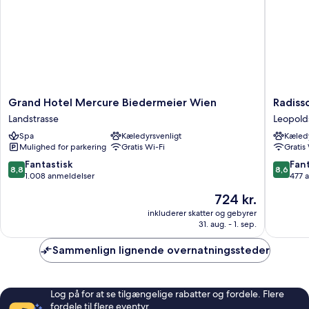
Grand
Radisso
Grand Hotel Mercure Biedermeier Wien
Radiss
Hotel
RED
Landstrasse
Leopold
Mercure
Hotel,
Spa
Kæledyrsvenligt
Kæledy
Biedermeier
Vienna
Mulighed for parkering
Gratis Wi-Fi
Gratis
Wien
Leopold
Landstrasse
8.8
8.6
Fantastisk
Fant
8,8
8,6
ud
ud
1.008 anmeldelser
477 
af
af
Prisen
724 kr.
10,
10,
er
Fantastisk,
Fantasti
inkluderer skatter og gebyrer
724 kr.
31. aug. - 1. sep.
1.008
477
anmeldelser
anmelde
Sammenlign lignende overnatningssteder
Log på for at se tilgængelige rabatter og fordele. Flere
fordele til flere eventyr.