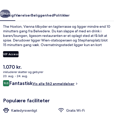
rige
Næste
92+
Oversigt
Værelser
Beliggenhed
Politikker
The Hoxton, Vienna tilbyder en tagterrasse og ligger mindre end 10
minutters gang fra Belvedere. Du kan slappe af med en drink i
baren/loungen, ligesom restauranten er et oplagt sted at få lidt at
spise. Derudover ligger Wien-statsoperaen og Stephansplatz blot
15 minutters gang væk. Overnatningsstedet ligger kun en kort
gåtur fra offentlig transport: Byparken U-Bahn-station ligger 3
minutter væk og Unteres Belvedere Sporvognsstation ligger 6
VIP Access
minutter derfra.
Den
1.070 kr.
Restaurant
nuværende
inkluderer skatter og gebyrer
pris
23. aug. - 24. aug.
er
Anmeldelser
Fantastisk
9,0
Vis alle 562 anmeldelser
1.070 kr.
9,0 ud af 10.
Populære faciliteter
Kæledyrsvenligt
Gratis Wi-Fi