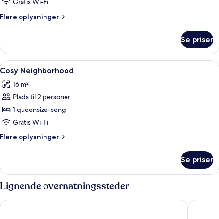
Gratis Wi-Fi
Flere
Flere oplysninger
oplysninger
om
Se priser
Snug
Indlæs
Et hotelværelse med en stor seng, uds
5
Cosy Neighborhood
alle
16 m²
billeder
Plads til 2 personer
af
Cosy
1 queensize-seng
Neighborhood
Gratis Wi-Fi
Flere
Flere oplysninger
oplysninger
om
Se priser
Cosy
Neighborhood
Lignende overnatningssteder
Grand Hotel Mercure Biedermeier Wien
Radisson