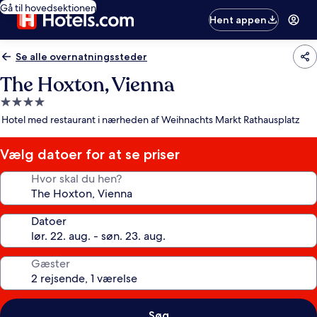
Gå til hovedsektionen
Hent appen
Se alle overnatningssteder
The Hoxton, Vienna
4.0-
stjernet
Hotel med restaurant i nærheden af Weihnachts Markt Rathausplatz
overnatningssted
Vælg datoer for at se priser
Hvor skal du hen?
Datoer
Gæster
Søg