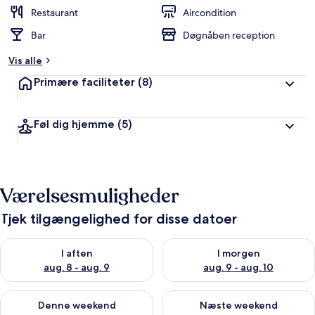
Restaurant
Aircondition
Bar
Døgnåben reception
Vis alle
Primære faciliteter
(8)
Føl dig hjemme
(5)
Værelsesmuligheder
Tjek tilgængelighed for disse datoer
Tjek tilgængelighed for i aften aug. 8 - aug. 9
Tjek tilgængelighed for i morg
I aften
I morgen
aug. 8 - aug. 9
aug. 9 - aug. 10
Tjek tilgængelighed for denne weekend aug. 14 - aug. 16
Tjek tilgængelighed for næste
Denne weekend
Næste weekend