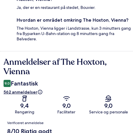
Ja, der er en restaurant på stedet, Bouvier.
Hvordan er området omkring The Hoxton, Vienna?
The Hoxton, Vienna ligger i Landstrasse, kun 3 minutters gang
fra Byparken U-Bahn-station og 8 minutters gang fra
Belvedere.
Anmeldelser af The Hoxton,
Anmeldelser
Vienna
Fantastisk
9,0
562 anmeldelser
9,4
9,0
9,0
Rengøring
Faciliteter
Service og personale
Anmeldelser
Verificeret anmeldelse
8/10 Rigtig godt