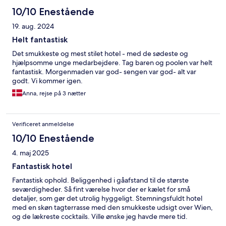
10/10 Enestående
19. aug. 2024
Helt fantastisk
Det smukkeste og mest stilet hotel - med de sødeste og
hjælpsomme unge medarbejdere. Tag baren og poolen var helt
fantastisk. Morgenmaden var god- sengen var god- alt var
godt. Vi kommer igen.
Anna, rejse på 3 nætter
Verificeret anmeldelse
10/10 Enestående
4. maj 2025
Fantastisk hotel
Fantastisk ophold. Beliggenhed i gåafstand til de største
seværdigheder. Så fint værelse hvor der er kælet for små
detaljer, som gør det utrolig hyggeligt. Stemningsfuldt hotel
med en skøn tagterrasse med den smukkeste udsigt over Wien,
og de lækreste cocktails. Ville ønske jeg havde mere tid.
Kommer meget gerne tilbage til Wien og det fantastiske hotel.