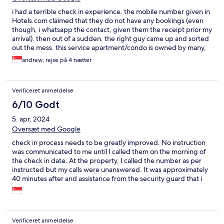
i had a terrible check in experience. the mobile number given in
Hotels.com claimed that they do not have any bookings (even
though, i whatsapp the contact, given them the receipt prior my
arrival). then out of a sudden, the right guy came up and sorted
out the mess. this service apartment/condo is owned by many,
who employs staff to manage (eg check in) their place.
andrew, rejse på 4 nætter
Verificeret anmeldelse
6/10 Godt
5. apr. 2024
Oversæt med Google
check in process needs to be greatly improved. No instruction
was communicated to me until I called them on the morning of
the check in date. At the property, I called the number as per
instructed but my calls were unanswered. It was approximately
40 minutes after and assistance from the security guard that i
got in contact with the guy who’s supposed to help me check in.
Location was great though
Verificeret anmeldelse