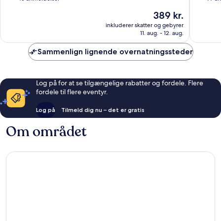
af
af
Prisen
389 kr.
10,
10,
er
Alletiders,
Godt,
inkluderer skatter og gebyrer
389 kr.
11. aug. - 12. aug.
45
77
anmeldelser
anmelde
Sammenlign lignende overnatningssteder
Log på for at se tilgængelige rabatter og fordele. Flere
fordele til flere eventyr.
Log på
Tilmeld dig nu – det er gratis
Om området