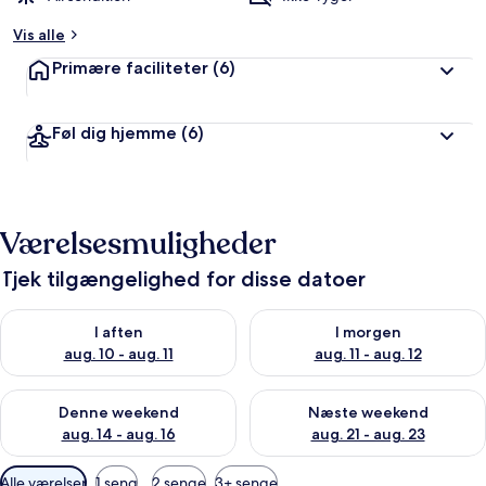
Vis alle
Primære faciliteter
(6)
Føl dig hjemme
(6)
Værelsesmuligheder
Tjek tilgængelighed for disse datoer
Tjek tilgængelighed for i aften aug. 10 - aug. 11
Tjek tilgængelighed for i morg
I aften
I morgen
aug. 10 - aug. 11
aug. 11 - aug. 12
Tjek tilgængelighed for denne weekend aug. 14 - aug. 16
Tjek tilgængelighed for næste
Denne weekend
Næste weekend
aug. 14 - aug. 16
aug. 21 - aug. 23
Tilgængelige
Alle værelser
1 seng
2 senge
3+ senge