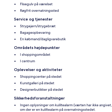
Flisegulv på værelset
Røgfrit overnatningssted
Service og tjenester
Strygejern/strygebræt
Bagageopbevaring
En købmand/dagligvarebutik
Områdets højdepunkter
I shoppingområdet
I centrum
Oplevelser og aktiviteter
Shoppingcenter på stedet
Kunstgalleri på stedet
Designerbutikker på stedet
Sikkerhedsforanstaltninger
Ingen oplysninger om kuliltealarm (værten har ikke angivet,
om der er en kuliltealarm på overnatningsstedet.