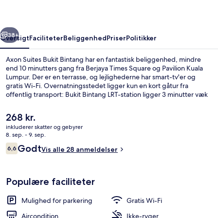
rige
Næste
38+
Oversigt
Faciliteter
Beliggenhed
Priser
Politikker
Axon Suites Bukit Bintang har en fantastisk beliggenhed, mindre
end 10 minutters gang fra Berjaya Times Square og Pavilion Kuala
Lumpur. Der er en terrasse, og lejlighederne har smart-tv'er og
gratis Wi-Fi. Overnatningsstedet ligger kun en kort gåtur fra
offentlig transport: Bukit Bintang LRT-station ligger 3 minutter væk
og Imbi LRT-station ligger 7 minutter derfra.
Den
268 kr.
nuværende
inkluderer skatter og gebyrer
pris
8. sep. - 9. sep.
Pool på taget
er
Anmeldelser
Godt
6,6
Vis alle 28 anmeldelser
268 kr.
6,6 ud af 10.
Populære faciliteter
Mulighed for parkering
Gratis Wi-Fi
Aircondition
Ikke-ryger