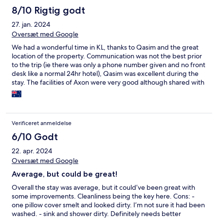
8/10 Rigtig godt
27. jan. 2024
Oversæt med Google
We had a wonderful time in KL, thanks to Qasim and the great
location of the property. Communication was not the best prior
to the trip (ie there was only a phone number given and no front
desk like a normal 24hr hotel), Qasim was excellent during the
stay. The facilities of Axon were very good although shared with
the sleeping lion hotel. Close to all major shopping and eating in
Bukit Bintang. We booked 3 queen beds in a 3 br apartment but
it was actually a studio and a 2 br apartment, and one br had
only a single bed. It was a bit annoying to enter 3 separate
Verificeret anmeldelse
codes to get into the main door and then into the two units.
Basic toiletries were supplied including detergent for the
6/10 Godt
washing machine but we had to contact Qasim for extra
22. apr. 2024
supplies during our stay.
Oversæt med Google
Average, but could be great!
Overall the stay was average, but it could’ve been great with
some improvements. Cleanliness being the key here. Cons: -
one pillow cover smelt and looked dirty. I’m not sure it had been
washed. - sink and shower dirty. Definitely needs better