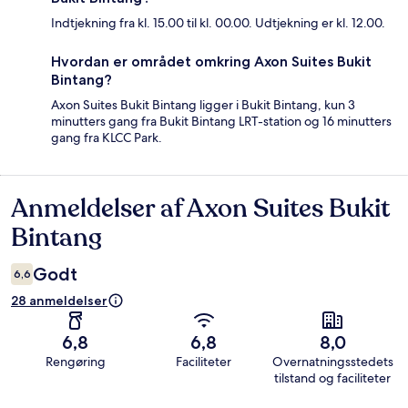
Indtjekning fra kl. 15.00 til kl. 00.00. Udtjekning er kl. 12.00.
Hvordan er området omkring Axon Suites Bukit
Bintang?
Axon Suites Bukit Bintang ligger i Bukit Bintang, kun 3
minutters gang fra Bukit Bintang LRT-station og 16 minutters
gang fra KLCC Park.
Anmeldelser af Axon Suites Bukit
Anmeldelser
Bintang
Godt
6,6
28 anmeldelser
6,8
6,8
8,0
Rengøring
Faciliteter
Overnatningsstedets
tilstand og faciliteter
Anmeldelser