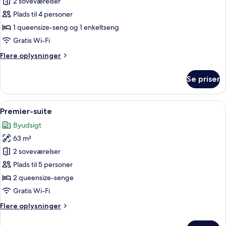
Deluxe-
2 soveværelser
suite
Plads til 4 personer
1 queensize-seng og 1 enkeltseng
Gratis Wi-Fi
Flere
Flere oplysninger
oplysninger
om
Se priser
Deluxe-
suite
Indlæs
Et moderne hotelværelse med en stor s
15
Premier-suite
alle
Byudsigt
billeder
63 m²
af
Premier-
2 soveværelser
suite
Plads til 5 personer
2 queensize-senge
Gratis Wi-Fi
Flere
Flere oplysninger
oplysninger
om