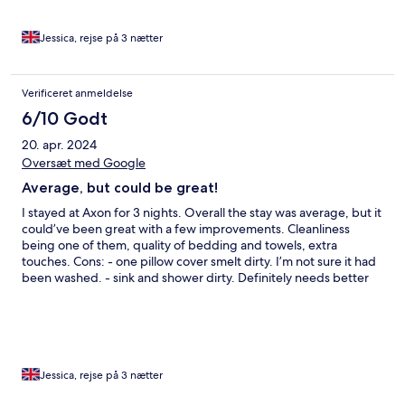
lampshade missing from bedside lamp. - lack of communication
up front about check in process. Nothing received until 23:00
the night I arrived, which was just before I was due to land. Pros:
Jessica, rejse på 3 nætter
- great location - great view from the room - lovely pool (limited
to 8pm) - great gym with Towers view - comfortable bed - good
apartment, which could be great with the cons fixed.
Verificeret anmeldelse
6/10 Godt
20. apr. 2024
Oversæt med Google
Average, but could be great!
I stayed at Axon for 3 nights. Overall the stay was average, but it
could’ve been great with a few improvements. Cleanliness
being one of them, quality of bedding and towels, extra
touches. Cons: - one pillow cover smelt dirty. I’m not sure it had
been washed. - sink and shower dirty. Definitely needs better
cleaning, it’s gross. - towels didn’t smell very nice and I went
and bought my own from one of the many shopping malls. - no
hairdryer and it said there was. - no iron and again it said there
was. - no water in room (would’ve been a nice touch). -
lampshade missing from bedside lamp. - lack of communication
up front about check in process. Only had a text 30 minutes
Jessica, rejse på 3 nætter
before my 23:30 arrival about the check in process, which