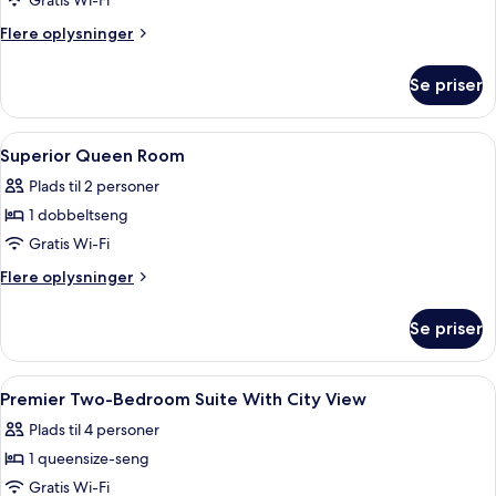
Signature
Gratis Wi-Fi
Suite
Flere
Flere oplysninger
oplysninger
om
Se priser
Signature
Suite
Indlæs
Skrivebord, lydisolering, strygejern/st
5
Superior Queen Room
alle
Plads til 2 personer
billeder
1 dobbeltseng
af
Superior
Gratis Wi-Fi
Queen
Flere
Flere oplysninger
Room
oplysninger
om
Se priser
Superior
Queen
Room
Indlæs
Skrivebord, lydisolering, strygejern/st
10
Premier Two-Bedroom Suite With City View
alle
Plads til 4 personer
billeder
1 queensize-seng
af
Premier
Gratis Wi-Fi