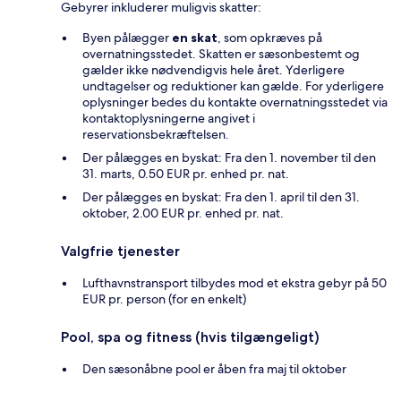
Gebyrer inkluderer muligvis skatter:
Byen pålægger
en skat
, som opkræves på
overnatningsstedet. Skatten er sæsonbestemt og
gælder ikke nødvendigvis hele året. Yderligere
undtagelser og reduktioner kan gælde. For yderligere
oplysninger bedes du kontakte overnatningsstedet via
kontaktoplysningerne angivet i
reservationsbekræftelsen.
Der pålægges en byskat: Fra den 1. november til den
31. marts, 0.50 EUR pr. enhed pr. nat.
Der pålægges en byskat: Fra den 1. april til den 31.
oktober, 2.00 EUR pr. enhed pr. nat.
Valgfrie tjenester
Lufthavnstransport tilbydes mod et ekstra gebyr på 50
EUR pr. person (for en enkelt)
Pool, spa og fitness (hvis tilgængeligt)
Den sæsonåbne pool er åben fra maj til oktober