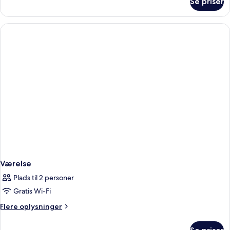
Se priser
Værelse
Værelse
Plads til 2 personer
Gratis Wi-Fi
Flere
Flere oplysninger
oplysninger
om