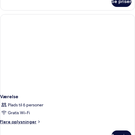
Se priser
Executive-
suite
Værelse
Plads til 6 personer
Gratis Wi-Fi
Flere
Flere oplysninger
oplysninger
om