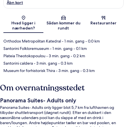
Åbn kort
Kort
Hvad ligger i
Sådan kommer du
Restauranter
nærheden?
rundt
Orthodox Metropolitan Katedral
- 1 min. gang
- 0.0 km
Santorini Folkloremuseum
- 1 min. gang
- 0.1 km
Plateia Theotokopoulou
- 3 min. gang
- 0.2 km
Santorini caldera
- 3 min. gang
- 0.3 km
Museum for forhistorisk Thira
- 3 min. gang
- 0.3 km
Om overnatningsstedet
Panorama Suites- Adults only
Panorama Suites- Adults only ligger blot 5,7 km fra lufthavnen og
tilbyder shuttletransport (døgnet rundt). Efter en dukkert i den
sæsonåbne udendørs pool kan du slappe af med en drink i
baren/loungen. Andre højdepunkter tæller en bar ved poolen, en