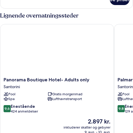
Værelse
Lignende overnatningssteder
Panorama Boutique Hotel- Adults only
Palmariva
Panorama
Palmariv
Panorama Boutique Hotel- Adults only
Palmari
Boutique
Villas
Santorini
Santorin
Hotel-
Santorin
Pool
Gratis morgenmad
Pool
Adults
Spa
Lufthavnstransport
Luftha
only
Santorini
9.6
9.8
Enestående
Ene
9,6
9,8
ud
ud
424 anmeldelser
129 
af
af
Prisen
2.897 kr.
10,
10,
er
Enestående,
Eneståe
inkluderer skatter og gebyrer
2.897 kr.
9. aug. - 10. aug.
424
129