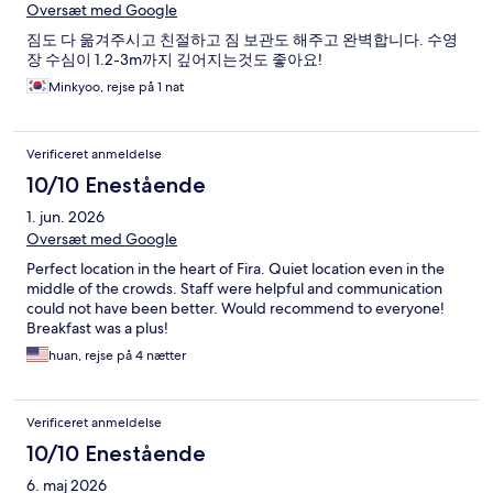
Oversæt med Google
짐도 다 욺겨주시고 친절하고 짐 보관도 해주고 완벽합니다. 수영
장 수심이 1.2-3m까지 깊어지는것도 좋아요!
Minkyoo, rejse på 1 nat
Verificeret anmeldelse
10/10 Enestående
1. jun. 2026
Oversæt med Google
Perfect location in the heart of Fira. Quiet location even in the
middle of the crowds. Staff were helpful and communication
could not have been better. Would recommend to everyone!
Breakfast was a plus!
huan, rejse på 4 nætter
Verificeret anmeldelse
10/10 Enestående
6. maj 2026