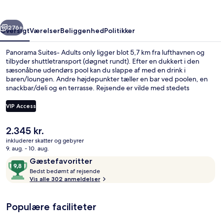
rige
Næste
276+
Oversigt
Værelser
Beliggenhed
Politikker
Panorama Suites- Adults only ligger blot 5,7 km fra lufthavnen og
tilbyder shuttletransport (døgnet rundt). Efter en dukkert i den
sæsonåbne udendørs pool kan du slappe af med en drink i
baren/loungen. Andre højdepunkter tæller en bar ved poolen, en
snackbar/deli og en terrasse. Rejsende er vilde med stedets
hjælpsomme personale og beliggenhed.
VIP Access
Den
2.345 kr.
Overnatningsstedets område
nuværende
inkluderer skatter og gebyrer
pris
9. aug. - 10. aug.
er
Anmeldelser
9,8
Gæstefavoritter
2.345 kr.
B
ud
Bedst bedømt af rejsende
e
Vis alle 302 anmeldelser
af
d
10,
s
Gæstefavoritter
Populære faciliteter
t