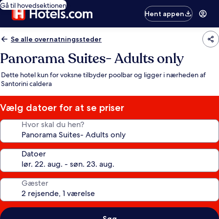
Gå til hovedsektionen
Hent appen
Se alle overnatningssteder
Panorama Suites- Adults only
Dette hotel kun for voksne tilbyder poolbar og ligger i nærheden af
Santorini caldera
Vælg datoer for at se priser
Hvor skal du hen?
Datoer
Gæster
Søg