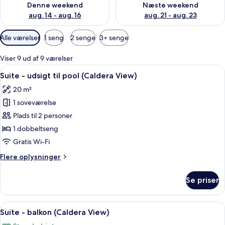
Denne weekend
Næste weekend
aug. 14 - aug. 16
aug. 21 - aug. 23
Tilgængelige
Alle værelser
1 seng
2 senge
3+ senge
filtre
for
Viser 9 ud af 9 værelser
værelser
Indlæs
Et moderne soveværelse med en stor se
19
Suite - udsigt til pool (Caldera View)
alle
20 m²
billeder
1 soveværelse
af
Suite
Plads til 2 personer
-
1 dobbeltseng
udsigt
Gratis Wi-Fi
til
Flere
Flere oplysninger
pool
oplysninger
(Caldera
om
Se priser
Suite
View)
-
udsigt
Indlæs
Et moderne soveværelse med seng, fje
24
til
Suite - balkon (Caldera View)
alle
pool