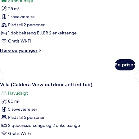
Strandudsigt
(Caldera
billeder
View)
25 m²
af
Suite
1 soveværelse
-
Plads til 2 personer
balkon
1 dobbeltseng ELLER 2 enkeltsenge
(Caldera
Gratis Wi-Fi
View)
Flere
Flere oplysninger
oplysninger
om
Se priser
Suite
-
balkon
Indlæs
Et soveværelse med en seng, to vindue
45
(Caldera
Villa (Caldera View outdoor Jetted tub)
alle
View)
Havudsigt
billeder
80 m²
af
Villa
3 soveværelser
(Caldera
Plads til 6 personer
View
2 queensize-senge og 2 enkeltsenge
outdoor
Gratis Wi-Fi
Jetted