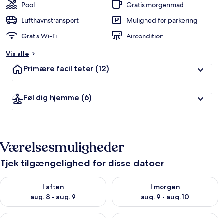
b
Pool
Gratis morgenmad
e
d
Lufthavnstransport
Mulighed for parkering
ø
Gratis Wi-Fi
Aircondition
m
t
Vis alle
a
Primære faciliteter
(12)
f
r
Føl dig hjemme
(6)
e
j
s
e
n
Værelsesmuligheder
d
e
Tjek tilgængelighed for disse datoer
Tjek tilgængelighed for i aften aug. 8 - aug. 9
Tjek tilgængelighed for i morg
I aften
I morgen
aug. 8 - aug. 9
aug. 9 - aug. 10
Tjek tilgængelighed for denne weekend aug. 14 - aug. 16
Tjek tilgængelighed for næste