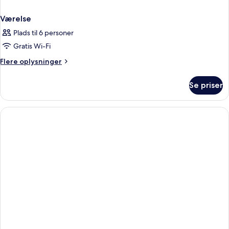
Værelse
Plads til 6 personer
Gratis Wi-Fi
Flere
Flere oplysninger
oplysninger
om
Se priser
Værelse