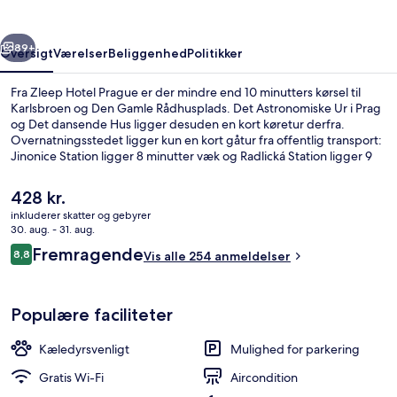
rige
Næste
89+
Oversigt
Værelser
Beliggenhed
Politikker
Fra Zleep Hotel Prague er der mindre end 10 minutters kørsel til
Karlsbroen og Den Gamle Rådhusplads. Det Astronomiske Ur i Prag
og Det dansende Hus ligger desuden en kort køretur derfra.
Overnatningsstedet ligger kun en kort gåtur fra offentlig transport:
Jinonice Station ligger 8 minutter væk og Radlická Station ligger 9
minutter derfra.
Den
428 kr.
nuværende
inkluderer skatter og gebyrer
pris
30. aug. - 31. aug.
Lobby
er
Anmeldelser
Fremragende
8,8
Vis alle 254 anmeldelser
428 kr.
8,8 ud af 10.
Populære faciliteter
Kæledyrsvenligt
Mulighed for parkering
Gratis Wi-Fi
Aircondition