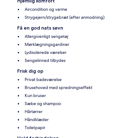
Hjemlig komfort
Aircondition og varme
Strygejern/strygebræt (efter anmodning)
Få en god nats søvn
Allergivenligt sengetøj
Mørklægningsgardiner
Lydisolerede værelser
Sengelinned tilbydes
Frisk dig op
Privat badeværelse
Brusehoved med spredningseffekt
Kun bruser
Sæbe og shampoo
Hårtørrer
Håndklæder
Toiletpapir