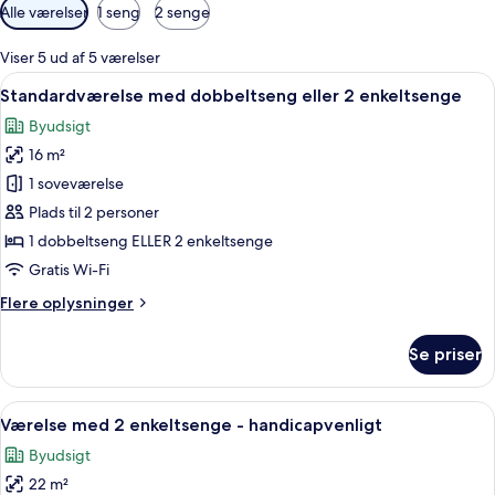
Tilgængelige
Alle værelser
1 seng
2 senge
filtre
for
Viser 5 ud af 5 værelser
værelser
Indlæs
Et moderne hotelværelse med seng, sk
6
Standardværelse med dobbeltseng eller 2 enkeltsenge
alle
Byudsigt
billeder
16 m²
af
Standardværelse
1 soveværelse
med
Plads til 2 personer
dobbeltseng
1 dobbeltseng ELLER 2 enkeltsenge
eller
Gratis Wi-Fi
2
Flere
Flere oplysninger
enkeltsenge
oplysninger
om
Se priser
Standardværelse
med
dobbeltseng
Indlæs
Et moderne hotelværelse med en stor
6
eller
Værelse med 2 enkeltsenge - handicapvenligt
alle
2
Byudsigt
enkeltsenge
billeder
22 m²
af