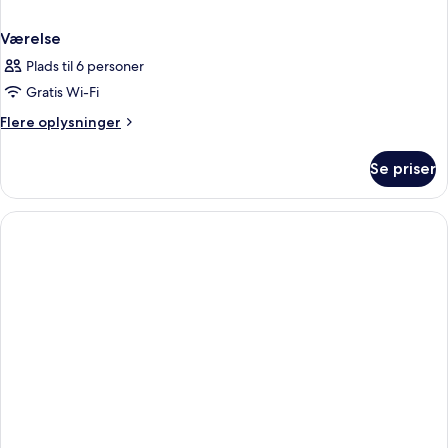
Værelse
Plads til 6 personer
Gratis Wi-Fi
Flere
Flere oplysninger
oplysninger
om
Se priser
Værelse