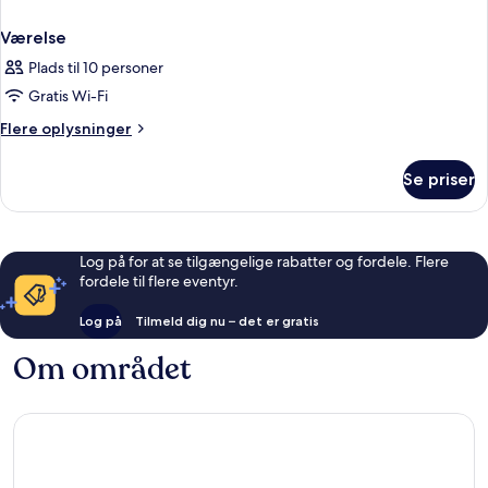
Værelse
Plads til 10 personer
Gratis Wi-Fi
Flere
Flere oplysninger
oplysninger
om
Se priser
Værelse
Log på for at se tilgængelige rabatter og fordele. Flere
fordele til flere eventyr.
Log på
Tilmeld dig nu – det er gratis
Om området