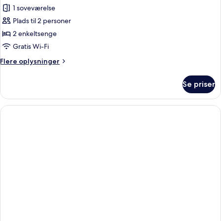
Værelse
1 soveværelse
med
Plads til 2 personer
2
2 enkeltsenge
enkeltsenge
Gratis Wi-Fi
-
Flere
Flere oplysninger
handicapvenligt
oplysninger
om
Se priser
Værelse
med
2
enkeltsenge
-
handicapvenligt