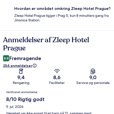
Hvordan er området omkring Zleep Hotel Prague?
Zleep Hotel Prague ligger i Prag 5, kun 8 minutters gang fra
Jinonice Station.
Anmeldelser af Zleep Hotel
Anmeldelser
Prague
Fremragende
8,8
254 anmeldelser
9,4
8,6
9,0
Rengøring
Faciliteter
Service og personale
Anmeldelser
Verificeret anmeldelse
8/10 Rigtig godt
9. jul. 2026
Værelset var ikke egnet til et barn på 12, sammen med