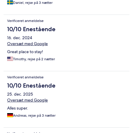
they serve good coffee in the lobby. Practical location next to
Daniel, rejse på 3 nætter
the metro stop. Highly recommend..
Verificeret anmeldelse
10/10 Enestående
16. dec. 2024
Oversæt med Google
Great place to stay!
Timothy, rejse på 2 nætter
Verificeret anmeldelse
10/10 Enestående
25. dec. 2025
Oversæt med Google
Alles super.
Andreas, rejse på 3 nætter