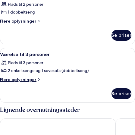
Plads til 2 personer
billeder
1 dobbeltseng
af
Dobbeltværelse
Flere
Flere oplysninger
oplysninger
om
Se priser
Dobbeltværelse
Indlæs
Mørklægningsgardiner, ekstra senge (t
3
Værelse til 3 personer
alle
Plads til 3 personer
billeder
2 enkeltsenge og 1 sovesofa (dobbeltseng)
af
Værelse
Flere
Flere oplysninger
oplysninger
til
om
3
Se priser
Værelse
personer
til
3
Lignende overnatningssteder
personer
Hotel Puerto Palace
Hotel M