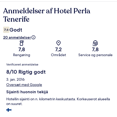
Anmeldelser af Hotel Perla
Anmeldelser
Tenerife
Godt
7,6
20 anmeldelser
7,8
7,2
7,8
Rengøring
Området
Service og personale
Anmeldelser
Verificeret anmeldelse
8/10 Rigtig godt
3. jan. 2016
Oversæt med Google
Sijainti huonoin tekijä
Hotellin sijainti on n. kilometrin keskustasta. Korkeuserot alueella
on suuret.