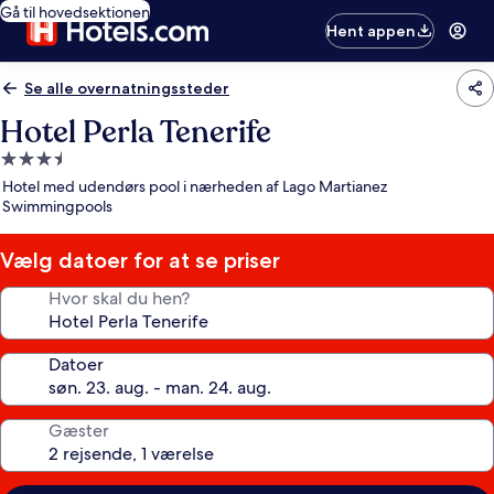
Gå til hovedsektionen
Hent appen
Se alle overnatningssteder
Hotel Perla Tenerife
3.5-
stjernet
Hotel med udendørs pool i nærheden af Lago Martianez
overnatningssted
Swimmingpools
Vælg datoer for at se priser
Hvor skal du hen?
Datoer
Gæster