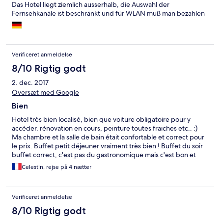
Das Hotel liegt ziemlich ausserhalb, die Auswahl der
Fernsehkanäle ist beschränkt und für WLAN muß man bezahlen
Verificeret anmeldelse
8/10 Rigtig godt
2. dec. 2017
Oversæt med Google
Bien
Hotel très bien localisé, bien que voiture obligatoire pour y
accéder. rénovation en cours, peinture toutes fraiches etc.. :)
Ma chambre et la salle de bain était confortable et correct pour
le prix. Buffet petit déjeuner vraiment très bien ! Buffet du soir
buffet correct, c'est pas du gastronomique mais c'est bon et
variée. Personnel sympa et consommation vraiment pas chère
Celestin, rejse på 4 nætter
Quelques chiffre : 2 euro le verre de vin au restaurant, 4 euro le
whisky coca au bar de la piscine. Je ne recommande cela dit pas
cette hôtel au jeune( 18 à 35 ans) le public de la l'hotel est plus
Verificeret anmeldelse
âgée. Wifi Payant, ce que je trouve un peu scandaleux mais c'est
partout pareille en espagne ..
8/10 Rigtig godt