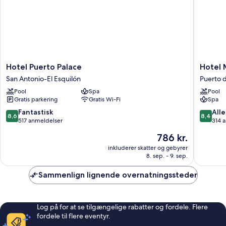
Hotel
Hotel
Hotel Puerto Palace
Hotel
Puerto
Monopo
San Antonio-El Esquilón
Puerto d
Palace
Puerto
Pool
Spa
Pool
San
de
Gratis parkering
Gratis Wi-Fi
Spa
Antonio-
la
El
Cruz
8.6
8.4
Fantastisk
Alle
8,6
8,4
Esquilón
ud
ud
517 anmeldelser
314 
af
af
Prisen
786 kr.
10,
10,
er
Fantastisk,
Alletider
inkluderer skatter og gebyrer
786 kr.
8. sep. - 9. sep.
517
314
anmeldelser
anmelde
Sammenlign lignende overnatningssteder
Log på for at se tilgængelige rabatter og fordele. Flere
fordele til flere eventyr.