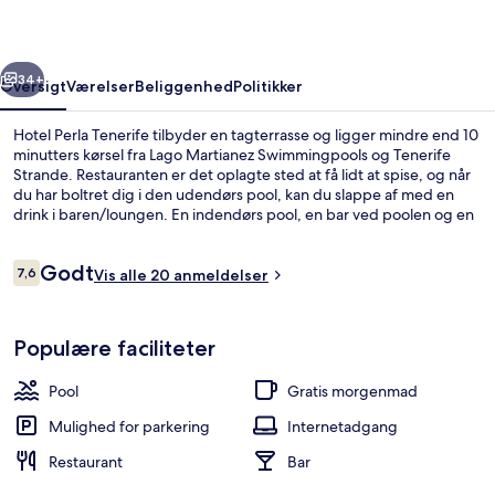
rige
Næste
34+
Oversigt
Værelser
Beliggenhed
Politikker
Hotel Perla Tenerife tilbyder en tagterrasse og ligger mindre end 10
minutters kørsel fra Lago Martianez Swimmingpools og Tenerife
Strande. Restauranten er det oplagte sted at få lidt at spise, og når
du har boltret dig i den udendørs pool, kan du slappe af med en
drink i baren/loungen. En indendørs pool, en bar ved poolen og en
sauna er andre højdepunkter.
Anmeldelser
Godt
7,6
Vis alle 20 anmeldelser
7,6 ud af 10.
Terrasse/gårdhave
Populære faciliteter
Pool
Gratis morgenmad
Mulighed for parkering
Internetadgang
Restaurant
Bar