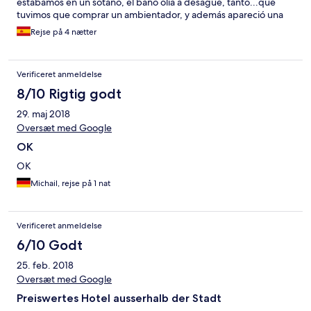
estábamos en un sótano, el baño olía a desagüe, tanto...que
tuvimos que comprar un ambientador, y además apareció una
cucaracha, al día siguiente; no es un hotel para 3 extrellas. En el
Rejse på 4 nætter
buffet....el menú era más bien para extranjeros, sobre todo en
el desayuno, no había mucha variedad y algunos platos..lo
ponían para el día siguiente. La atención del personal muy
Verificeret anmeldelse
buena pero no había nada para familias con niños, solo la piscina.
En fin, decepcionado.
8/10 Rigtig godt
29. maj 2018
Oversæt med Google
OK
OK
Michail, rejse på 1 nat
Verificeret anmeldelse
6/10 Godt
25. feb. 2018
Oversæt med Google
Preiswertes Hotel ausserhalb der Stadt