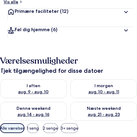
Vis alle
Primære faciliteter
(12)
Føl dig hjemme
(6)
Værelsesmuligheder
Tjek tilgængelighed for disse datoer
Tjek tilgængelighed for i aften aug. 9 - aug. 10
Tjek tilgængelighed for i morg
I aften
I morgen
aug. 9 - aug. 10
aug. 10 - aug. 11
Tjek tilgængelighed for denne weekend aug. 14 - aug. 16
Tjek tilgængelighed for næste
Denne weekend
Næste weekend
aug. 14 - aug. 16
aug. 21 - aug. 23
Tilgængelige
Alle værelser
1 seng
2 senge
3+ senge
filtre