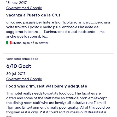
18. nov. 2017
Oversæt med Google
vacanza a Puerto de la Cruz
unico neo parziale per hotel è la difficoltà ad arrivarci....però una
volta trovato il posto è molto più silenzioso e rilassante del
soggiorno in centro..... L'animazione è quasi inesistente....ma
anche quello superabile...
Silvana, rejse på 10 nætter
Verificeret anmeldelse
6/10 Godt
30. jul. 2017
Oversæt med Google
Food was grim, rest was barely adequate
This hotel really needs to sort its food out. The facilities are
dated and some of the staff have an attitude problem (except
the dining room staff who are lovely), all inclusive runs 11am till
11pm and Entertainment is really poor quality. All of this could be
forgiven as it is only 3* if it could sort its meals out! Breakfast is
ok, same every day but there is always something to eat. Lunch