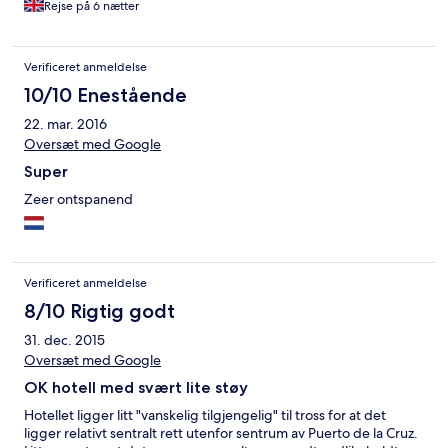
Rejse på 6 nætter
and dinner have tinned soup in a tureen, salad (lovely and fresh!)
and then a real mixture which didn't have anything coherent
e.g. Fish, Brussels sprouts, chips, veal with gravy, rice and ham
Verificeret anmeldelse
croquettes. Most of it tasted like it came out of a tin, was deep
fried or microwaved. Very few things were anything more than
10/10 Enestående
lukewarm and I even managed to a burger one day with
22. mar. 2016
absolutely no flavour at all. Utterly tasteless! Fix this and you
have an adequate hotel that would be no problem for its rating.
Oversæt med Google
Super
Zeer ontspanend
Verificeret anmeldelse
8/10 Rigtig godt
31. dec. 2015
Oversæt med Google
OK hotell med svært lite støy
Hotellet ligger litt "vanskelig tilgjengelig" til tross for at det
ligger relativt sentralt rett utenfor sentrum av Puerto de la Cruz.