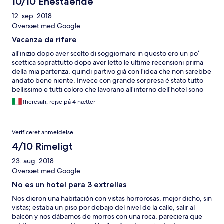
10/10 Enestående
12. sep. 2018
Oversæt med Google
Vacanza da rifare
all’inizio dopo aver scelto di soggiornare in questo ero un po’
scettica soprattutto dopo aver letto le ultime recensioni prima
della mia partenza, quindi partivo già con l’idea che non sarebbe
andato bene niente. Invece con grande sorpresa è stato tutto
bellissimo e tutti coloro che lavorano all’interno dell’hotel sono
stati molto professionali. L’unica pecca che mi ritrovo a dover
Theresah, rejse på 4 nætter
comunicare è la comunicazione. Consiglierei di far fare ai
dipendenti un corso accelerato/breve di inglese. Ma nel
complesso è andato tutto bene. Il cibo era sempre vario e
Verificeret anmeldelse
ottimo. Se mai dovessi ritornare a Tenerife, l’hotel perla sarebbe
tra i primi hotel in cui soggiornare. La consiglio soprattutto alle
4/10 Rimeligt
coppie perché secondo me a una famiglia con bambini piccoli
23. aug. 2018
scoccerebbe camminare 15/20 minuti per andare al mare.
Grazie a tutti i dipendenti dell’hotel perla per averci fatto vivere
Oversæt med Google
un soggiorno bellissimo.
No es un hotel para 3 extrellas
Nos dieron una habitación con vistas horrorosas, mejor dicho, sin
vistas; estaba un piso por debajo del nivel de la calle, salir al
balcón y nos dábamos de morros con una roca, pareciera que