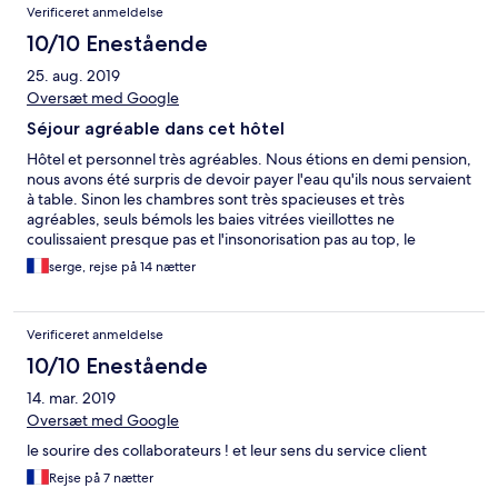
Verificeret anmeldelse
10/10 Enestående
25. aug. 2019
Oversæt med Google
Séjour agréable dans cet hôtel
Hôtel et personnel très agréables. Nous étions en demi pension,
nous avons été surpris de devoir payer l'eau qu'ils nous servaient
à table. Sinon les chambres sont très spacieuses et très
agréables, seuls bémols les baies vitrées vieillottes ne
coulissaient presque pas et l'insonorisation pas au top, le
ventilateur au plafond ne suffisait pas à refroidir l'air très chaud
serge, rejse på 14 nætter
dans la pièce. De même la seule climatisation de l'hôtel dans la
salle à manger n'était pas suffisante pour rafraîchir l'air. Sinon
rien à dire sur les repas, sur la propreté, l'accueil et les services
Verificeret anmeldelse
de cet hôtel. À recommander mais mérite quelques travaux de
rénovation.
10/10 Enestående
14. mar. 2019
Oversæt med Google
le sourire des collaborateurs ! et leur sens du service client
Rejse på 7 nætter