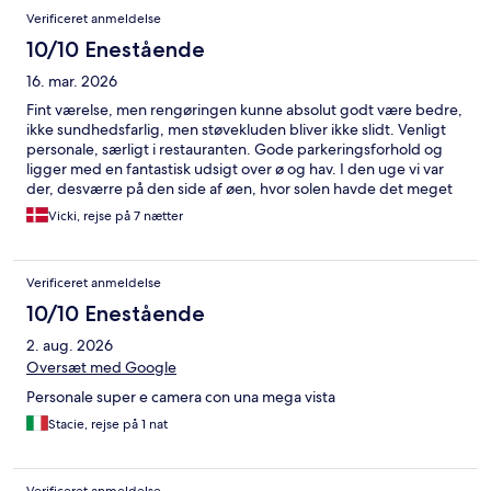
Anmeldelser
Verificeret anmeldelse
10/10 Enestående
16. mar. 2026
Fint værelse, men rengøringen kunne absolut godt være bedre,
ikke sundhedsfarlig, men støvekluden bliver ikke slidt. Venligt
personale, særligt i restauranten. Gode parkeringsforhold og
ligger med en fantastisk udsigt over ø og hav. I den uge vi var
der, desværre på den side af øen, hvor solen havde det meget
svært med at trænge igennem.
Vicki, rejse på 7 nætter
Verificeret anmeldelse
10/10 Enestående
2. aug. 2026
Oversæt med Google
Personale super e camera con una mega vista
Stacie, rejse på 1 nat
Verificeret anmeldelse