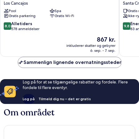
Taburiente
Garden
Los Cancajos
Santa Cr
Playa
La
Pool
Spa
Grati
Los
Palma
Gratis parkering
Gratis Wi-Fi
Ikke-r
Cancajos
Santa
Cruz
8.0
9.8
Alletiders
Ene
8,0
9,8
de
ud
ud
578 anmeldelser
83 a
la
af
af
Prisen
867 kr.
Palma
10,
10,
er
Alletiders,
Eneståe
inkluderer skatter og gebyrer
867 kr.
6. sep. - 7. sep.
578
83
anmeldelser
anmelde
Sammenlign lignende overnatningssteder
Log på for at se tilgængelige rabatter og fordele. Flere
fordele til flere eventyr.
Log på
Tilmeld dig nu – det er gratis
Om området