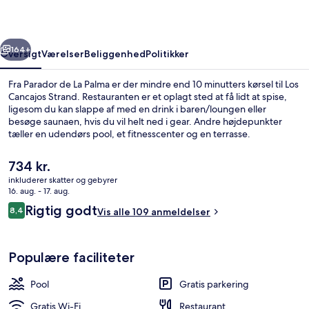
rige
Næste
164+
Oversigt
Værelser
Beliggenhed
Politikker
Fra Parador de La Palma er der mindre end 10 minutters kørsel til Los
Cancajos Strand. Restauranten er et oplagt sted at få lidt at spise,
ligesom du kan slappe af med en drink i baren/loungen eller
besøge saunaen, hvis du vil helt ned i gear. Andre højdepunkter
tæller en udendørs pool, et fitnesscenter og en terrasse.
Den
734 kr.
nuværende
inkluderer skatter og gebyrer
pris
16. aug. - 17. aug.
Have
er
Anmeldelser
Rigtig godt
8,4
Vis alle 109 anmeldelser
734 kr.
8,4 ud af 10.
Populære faciliteter
Pool
Gratis parkering
Gratis Wi-Fi
Restaurant