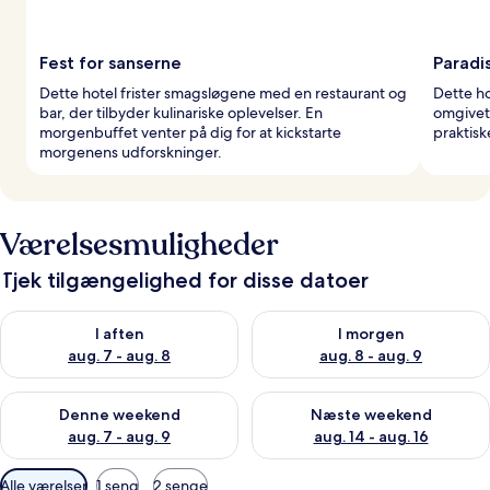
Fest for sanserne
Paradi
Dette hotel frister smagsløgene med en restaurant og
Dette ho
bar, der tilbyder kulinariske oplevelser. En
omgivet 
morgenbuffet venter på dig for at kickstarte
praktisk
morgenens udforskninger.
Værelsesmuligheder
Tjek tilgængelighed for disse datoer
Tjek tilgængelighed for i aften aug. 7 - aug. 8
Tjek tilgængelighed for i morg
I aften
I morgen
aug. 7 - aug. 8
aug. 8 - aug. 9
Tjek tilgængelighed for denne weekend aug. 7 - aug. 9
Tjek tilgængelighed for næste
Denne weekend
Næste weekend
aug. 7 - aug. 9
aug. 14 - aug. 16
Tilgængelige
Alle værelser
1 seng
2 senge