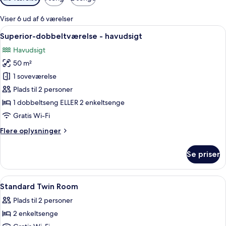
filtre
for
Viser 6 ud af 6 værelser
værelser
Indlæs
Et hotelværelse med seng, skrivebord, 
6
Superior-dobbeltværelse - havudsigt
alle
Havudsigt
billeder
50 m²
af
Superior-
1 soveværelse
dobbeltværelse
Plads til 2 personer
-
1 dobbeltseng ELLER 2 enkeltsenge
havudsigt
Gratis Wi-Fi
Flere
Flere oplysninger
oplysninger
om
Se priser
Superior-
dobbeltværelse
-
Indlæs
Et hotel med flere etager og balkoner
1
havudsigt
Standard Twin Room
alle
Plads til 2 personer
billeder
2 enkeltsenge
af