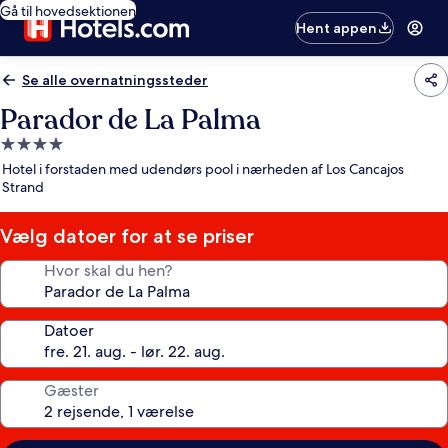
Gå til hovedsektionen
Hent appen
Se alle overnatningssteder
Parador de La Palma
4.0-
stjernet
Hotel i forstaden med udendørs pool i nærheden af Los Cancajos
overnatningssted
Strand
Vælg datoer for at se priser
Hvor skal du hen?
Datoer
Gæster