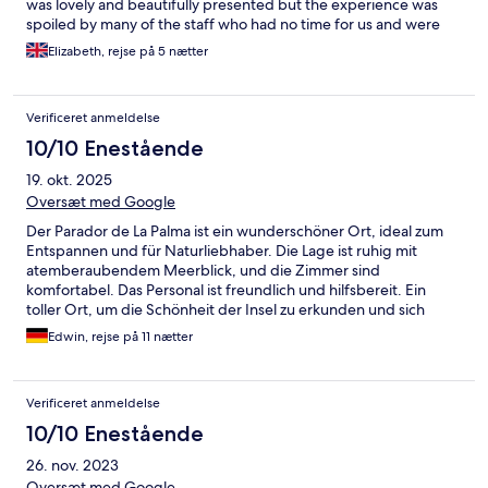
was lovely and beautifully presented but the experience was
spoiled by many of the staff who had no time for us and were
often downright rude. It was a struggle to get anyone to take a
Elizabeth, rejse på 5 nætter
hot food order (which often arrived cold). The hotel was clearly
understaffed. Some of the staff were brilliant, particularly
Christopher who was always friendly and helpful (and worked
Verificeret anmeldelse
incredibly hard).
10/10 Enestående
19. okt. 2025
Oversæt med Google
Der Parador de La Palma ist ein wunderschöner Ort, ideal zum
Entspannen und für Naturliebhaber. Die Lage ist ruhig mit
atemberaubendem Meerblick, und die Zimmer sind
komfortabel. Das Personal ist freundlich und hilfsbereit. Ein
toller Ort, um die Schönheit der Insel zu erkunden und sich
wohlzufühlen.
Edwin, rejse på 11 nætter
Verificeret anmeldelse
10/10 Enestående
26. nov. 2023
Oversæt med Google