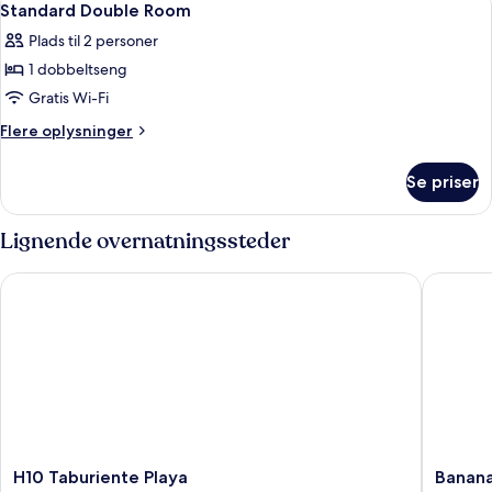
1
havudsigt
Standard Double Room
alle
Plads til 2 personer
billeder
1 dobbeltseng
af
Standard
Gratis Wi-Fi
Double
Flere
Flere oplysninger
Room
oplysninger
om
Se priser
Standard
Double
Room
Lignende overnatningssteder
H10 Taburiente Playa
Banana G
H10
Banana
H10 Taburiente Playa
Banana