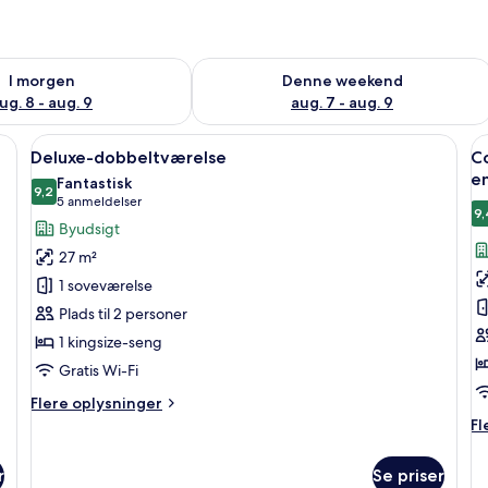
lighed for i morgen aug. 8 - aug. 9
Tjek tilgængelighed for denne weeken
I morgen
Denne weekend
ug. 8 - aug. 9
aug. 7 - aug. 9
t fladskærms-TV, et skrivebord med kaffemaskine, en sofa med håndklæder, 
Indlæs
Et moderne hotelværelse med seng, skr
I
9
Deluxe-dobbeltværelse
C
alle
al
e
Fantastisk
billeder
9,2
b
9,2 ud af 10
(5
5 anmeldelser
9,
af
a
anmeldelser)
Byudsigt
Deluxe-
C
27 m²
dobbeltværelse
v
1 soveværelse
m
Plads til 2 personer
d
1 kingsize-seng
el
2
Gratis Wi-Fi
e
Flere
Flere oplysninger
oplysninger
Fl
Fl
om
op
Deluxe-
o
r
Se priser
dobbeltværelse
Co