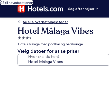
Gå til hovedsektionen
Søg efter rejser
Se alle overnatningssteder
Hotel Málaga Vibes
3.5-
stjernet
Hotel i Málaga med poolbar og bar/lounge
overnatningssted
Vælg datoer for at se priser
Hvor skal du hen?
Billedgalleri
for
Hotel
Málaga
Vibes