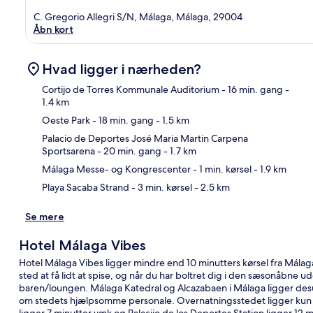
C. Gregorio Allegri S/N, Málaga, Málaga, 29004
Åbn kort
Hvad ligger i nærheden?
Cortijo de Torres Kommunale Auditorium
- 16 min. gang
-
1.4 km
Oeste Park
- 18 min. gang
- 1.5 km
Kor
Palacio de Deportes José Maria Martin Carpena
Sportsarena
- 20 min. gang
- 1.7 km
Málaga Messe- og Kongrescenter
- 1 min. kørsel
- 1.9 km
Playa Sacaba Strand
- 3 min. kørsel
- 2.5 km
Se mere
Hotel Málaga Vibes
Hotel Málaga Vibes ligger mindre end 10 minutters kørsel fra Málag
sted at få lidt at spise, og når du har boltret dig i den sæsonåbne u
baren/loungen. Málaga Katedral og Alcazabaen i Málaga ligger desu
om stedets hjælpsomme personale. Overnatningsstedet ligger kun en 