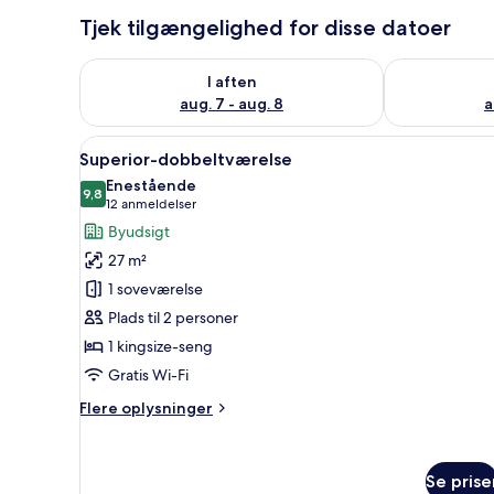
Tjek tilgængelighed for disse datoer
Tjek tilgængelighed for i aften aug. 7 - aug. 8
Tjek tilgænge
I aften
aug. 7 - aug. 8
a
Indlæs
Et moderne hotelværelse med e
20
Superior-dobbeltværelse
alle
Enestående
billeder
9,8
9,8 ud af 10
(12
12 anmeldelser
af
anmeldelser)
Byudsigt
Superior-
27 m²
dobbeltværelse
1 soveværelse
Plads til 2 personer
1 kingsize-seng
Gratis Wi-Fi
Flere
Flere oplysninger
oplysninger
om
Superior-
Se prise
dobbeltværelse