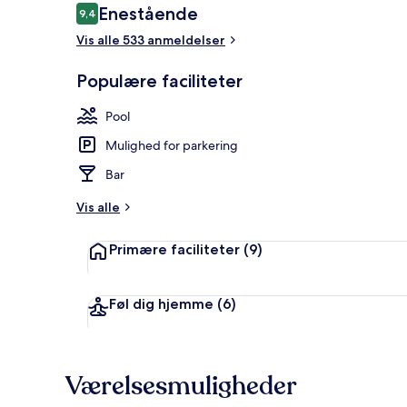
Anmeldelser
Enestående
9,4
9,4 ud af 10.
Vis alle 533 anmeldelser
Restaurant
Populære faciliteter
Pool
Mulighed for parkering
Bar
Vis alle
Primære faciliteter
(9)
Føl dig hjemme
(6)
Værelsesmuligheder