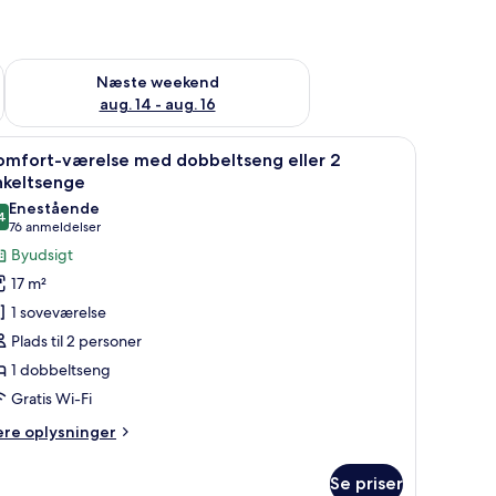
d aug. 7 - aug. 9
Tjek tilgængelighed for næste weekend aug. 14 - aug. 16
Næste weekend
aug. 14 - aug. 16
en træskærm og et siddeområde med stole og et lille bord.
ivebord, stol, fjernsyn og udsigt over byen.
ndlæs
Et moderne hotelværelse med seng, skrivebor
19
omfort-værelse med dobbeltseng eller 2
le
nkeltsenge
illeder
Enestående
4
f
9,4 ud af 10
(76
76 anmeldelser
omfort-
anmeldelser)
Byudsigt
ærelse
17 m²
ed
1 soveværelse
obbeltseng
Plads til 2 personer
ler
1 dobbeltseng
Gratis Wi-Fi
nkeltsenge
ere
ere oplysninger
lysninger
m
Se priser
mfort-