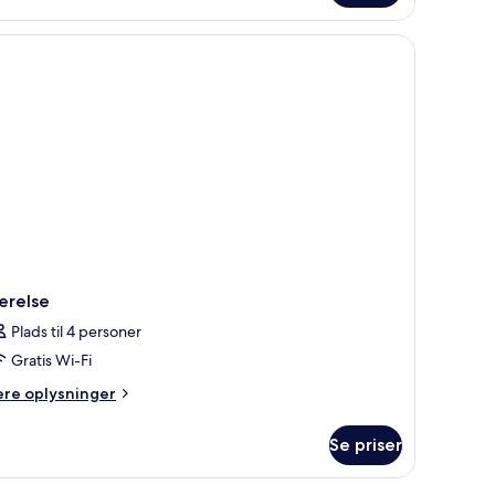
relse
ed
bbeltseng
ler
keltsenge
ærelse
Plads til 4 personer
Gratis Wi-Fi
ere
ere oplysninger
lysninger
m
Se priser
relse