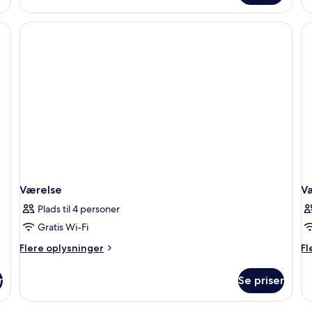
væ
m
do
el
2
en
Værelse
V
Plads til 4 personer
Gratis Wi-Fi
Flere
Fl
Flere oplysninger
Fl
oplysninger
op
om
o
r
Se priser
Værelse
Væ