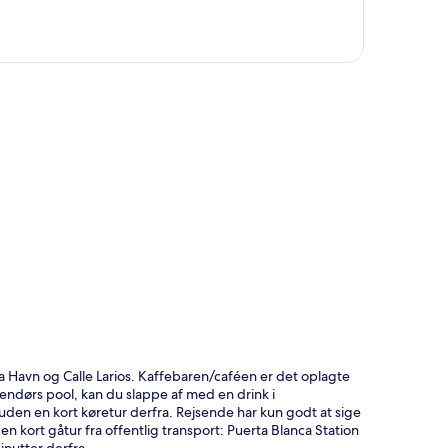
t
a Havn og Calle Larios. Kaffebaren/caféen er det oplagte
dendørs pool, kan du slappe af med en drink i
den en kort køretur derfra. Rejsende har kun godt at sige
kort gåtur fra offentlig transport: Puerta Blanca Station