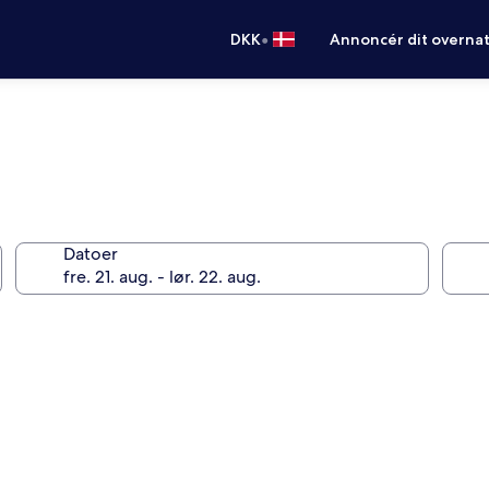
•
DKK
Annoncér dit overna
Datoer