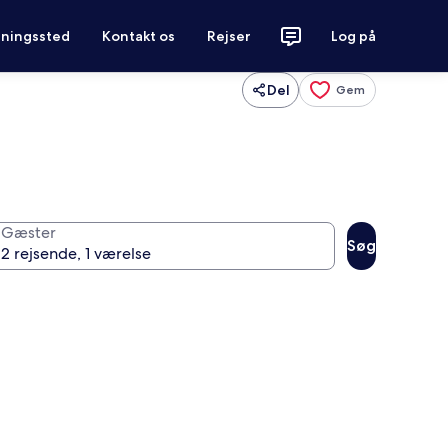
tningssted
Kontakt os
Rejser
Log på
Del
Gem
Gæster
Søg