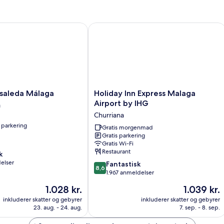
aleda Málaga
Holiday Inn Express Malaga Airport 
Holiday
osaleda Málaga
Holiday Inn Express Malaga
Inn
Airport by IHG
a
Express
Churriana
Malaga
 parkering
Airport
Gratis morgenmad
Gratis parkering
by
Gratis Wi-Fi
IHG
Restaurant
k
Churriana
elser
8.6
Fantastisk
8,6
ud
1.967 anmeldelser
af
Prisen
Prisen
1.028 kr.
1.039 kr.
10,
er
er
Fantastisk,
inkluderer skatter og gebyrer
inkluderer skatter og gebyrer
1.028 kr.
1.039 kr.
23. aug. - 24. aug.
7. sep. - 8. sep.
1.967
anmeldelser