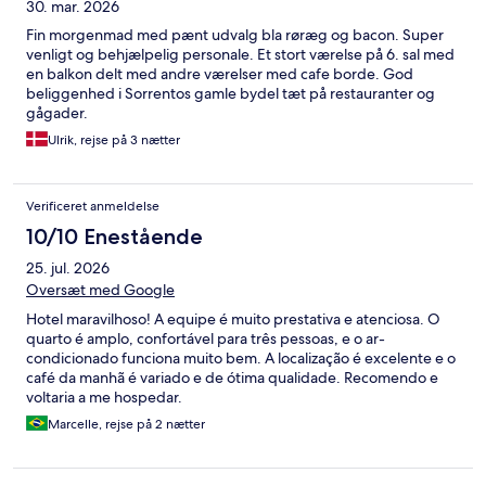
30. mar. 2026
Fin morgenmad med pænt udvalg bla røræg og bacon. Super
venligt og behjælpelig personale. Et stort værelse på 6. sal med
en balkon delt med andre værelser med cafe borde. God
beliggenhed i Sorrentos gamle bydel tæt på restauranter og
gågader.
Ulrik, rejse på 3 nætter
Verificeret anmeldelse
10/10 Enestående
25. jul. 2026
Oversæt med Google
Hotel maravilhoso! A equipe é muito prestativa e atenciosa. O
quarto é amplo, confortável para três pessoas, e o ar-
condicionado funciona muito bem. A localização é excelente e o
café da manhã é variado e de ótima qualidade. Recomendo e
voltaria a me hospedar.
Marcelle, rejse på 2 nætter