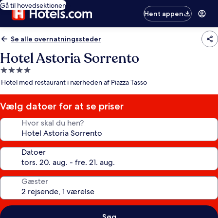
Gå til hovedsektionen
Hent appen
Se alle overnatningssteder
Hotel Astoria Sorrento
4.0-
stjernet
Hotel med restaurant i nærheden af Piazza Tasso
overnatningssted
Vælg datoer for at se priser
Hvor skal du hen?
Datoer
Gæster
Søg