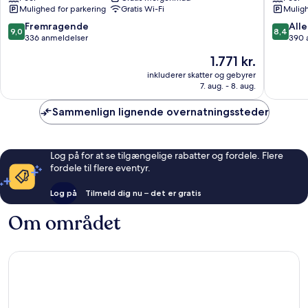
Mulighed for parkering
Gratis Wi-Fi
Muligh
Historis
Center
9.0
8.4
Fremragende
Alle
9,0
8,4
ud
ud
336 anmeldelser
390 
af
af
Prisen
1.771 kr.
10,
10,
er
Fremragende,
Alletider
inkluderer skatter og gebyrer
1.771 kr.
7. aug. - 8. aug.
336
390
anmeldelser
anmelde
Sammenlign lignende overnatningssteder
Log på for at se tilgængelige rabatter og fordele. Flere
fordele til flere eventyr.
Log på
Tilmeld dig nu – det er gratis
Om området