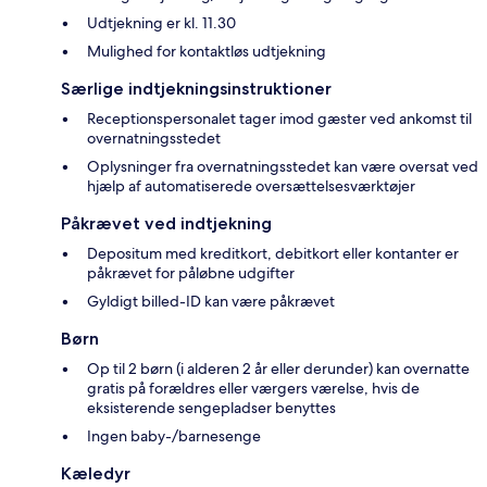
Udtjekning er kl. 11.30
Mulighed for kontaktløs udtjekning
Særlige indtjekningsinstruktioner
Receptionspersonalet tager imod gæster ved ankomst til
overnatningsstedet
Oplysninger fra overnatningsstedet kan være oversat ved
hjælp af automatiserede oversættelsesværktøjer
Påkrævet ved indtjekning
Depositum med kreditkort, debitkort eller kontanter er
påkrævet for påløbne udgifter
Gyldigt billed-ID kan være påkrævet
Børn
Op til 2 børn (i alderen 2 år eller derunder) kan overnatte
gratis på forældres eller værgers værelse, hvis de
eksisterende sengepladser benyttes
Ingen baby-/barnesenge
Kæledyr