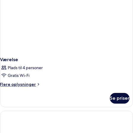
dobbeltseng
Værelse
Plads til 4 personer
Gratis Wi-Fi
Flere
Flere oplysninger
oplysninger
om
Se priser
Værelse