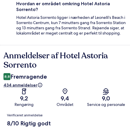
Hvordan er området omkring Hotel Astoria
Sorrento?
Hotel Astoria Sorrento ligger i nærheden af Leonelli's Beach i
Sorrento Centrum, kun 7 minutters gang fra Sorrento Station
og 13 minutters gang fra Sorrento Strand. Rejsende siger, at
lokalområdet er meget centralt og er perfekt til shopping.
Anmeldelser af Hotel Astoria
Anmeldelser
Sorrento
Fremragende
8,8
434 anmeldelser
9,2
9,4
9,0
Rengøring
Området
Service og personale
Anmeldelser
Verificeret anmeldelse
8/10 Rigtig godt