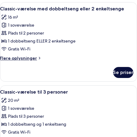
værelser
Indlæs
Et hotelværelse med en seng, et bille
8
Classic-værelse med dobbeltseng eller 2 enkeltsenge
alle
16 m²
billeder
1 soveværelse
af
Classic-
Plads til 2 personer
værelse
1 dobbeltseng ELLER 2 enkeltsenge
med
Gratis Wi-Fi
dobbeltseng
Flere
Flere oplysninger
eller
oplysninger
2
om
Se priser
Classic-
enkeltsenge
værelse
med
Indlæs
Et værelse med to senge, et lille skriv
7
dobbeltseng
Classic-værelse til 3 personer
alle
eller
20 m²
2
billeder
enkeltsenge
1 soveværelse
af
Classic-
Plads til 3 personer
værelse
1 dobbeltseng og 1 enkeltseng
til
Gratis Wi-Fi