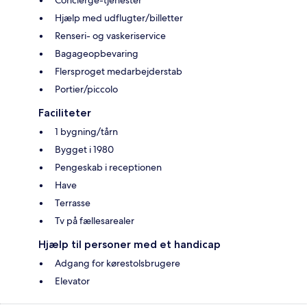
Concierge-tjenester
Hjælp med udflugter/billetter
Renseri- og vaskeriservice
Bagageopbevaring
Flersproget medarbejderstab
Portier/piccolo
Faciliteter
1 bygning/tårn
Bygget i 1980
Pengeskab i receptionen
Have
Terrasse
Tv på fællesarealer
Hjælp til personer med et handicap
Adgang for kørestolsbrugere
Elevator