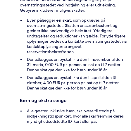
overnatningsstedet ved indtjekning eller udtjekning.
Gebyrer inkluderer muligvis skatter:
Byen pålægger
en skat
, som opkræves på
overnatningsstedet. Skatten er sæsonbestemt og
gælder ikke nødvendigvis hele året. Yderligere
undtagelser og reduktioner kan gælde. For yderligere
oplysninger bedes du kontakte overnatningsstedet via
kontaktoplysningerne angivet i
reservationsbekræftelsen.
Der pålægges en byskat: Fra den 1. november til den
31. marts, 0.00 EUR pr. person pr. nat op til 7 nætter.
Denne skat gælder ikke for børn under 18 år.
Der pålægges en byskat: Fra den 1. april til den 31.
oktober, 4.00 EUR pr. person pr. nat op til 7 nætter.
Denne skat gælder ikke for børn under 18 år.
Børn og ekstra senge
Alle gæster, inklusive børn, skal være til stede på
indtjekningstidspunktet, hvor alle skal fremvise deres
myndighedsudstedte ID-kort eller pas