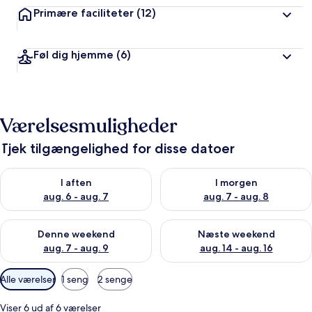
Primære faciliteter
(12)
Føl dig hjemme
(6)
Værelsesmuligheder
Tjek tilgængelighed for disse datoer
Tjek tilgængelighed for i aften aug. 6 - aug. 7
Tjek tilgængelighed for i morg
I aften
I morgen
aug. 6 - aug. 7
aug. 7 - aug. 8
Tjek tilgængelighed for denne weekend aug. 7 - aug. 9
Tjek tilgængelighed for næste
Denne weekend
Næste weekend
aug. 7 - aug. 9
aug. 14 - aug. 16
Tilgængelige
Alle værelser
1 seng
2 senge
filtre
for
Viser 6 ud af 6 værelser