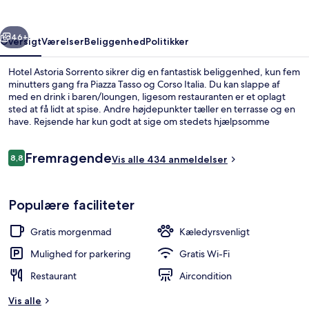
rige
Næste
46+
Oversigt
Værelser
Beliggenhed
Politikker
Hotel Astoria Sorrento sikrer dig en fantastisk beliggenhed, kun fem
minutters gang fra Piazza Tasso og Corso Italia. Du kan slappe af
med en drink i baren/loungen, ligesom restauranten er et oplagt
sted at få lidt at spise. Andre højdepunkter tæller en terrasse og en
have. Rejsende har kun godt at sige om stedets hjælpsomme
personale og centrale beliggenhed.
Anmeldelser
Fremragende
8,8
Vis alle 434 anmeldelser
8,8 ud af 10.
Overnatningsstedets facade
Populære faciliteter
Gratis morgenmad
Kæledyrsvenligt
Mulighed for parkering
Gratis Wi-Fi
Restaurant
Aircondition
Vis alle