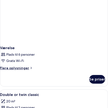
Værelse
Plads til 6 personer
Gratis Wi-Fi
Flere
Flere oplysninger
oplysninger
om
Se priser
Værelse
Indlæs
Minibar, pengeskab på værelset, skrive
3
Double or twin classic
alle
20 m²
billeder
Plads til 2 personer